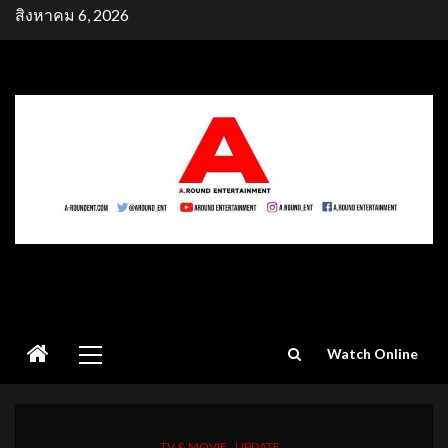
Skip
สิงหาคม 6, 2026
to
content
Primary
Watch Online
Menu
TV & MOVIE
UPDATE