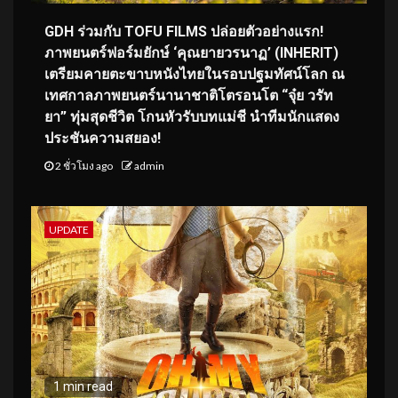
GDH ร่วมกับ TOFU FILMS ปล่อยตัวอย่างแรก!
ภาพยนตร์ฟอร์มยักษ์ ‘คุณยายวรนาฏ’ (INHERIT)
เตรียมคายตะขาบหนังไทยในรอบปฐมทัศน์โลก ณ
เทศกาลภาพยนตร์นานาชาติโตรอนโต “จุ๋ย วรัท
ยา” ทุ่มสุดชีวิต โกนหัวรับบทแม่ชี นำทีมนักแสดง
ประชันความสยอง!
2 ชั่วโมง ago
admin
UPDATE
1 min read