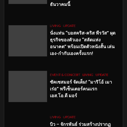
ธันวาคมนี้
LIVING
UPDATE
นั่งแท่น “บอสคริส-คริส พีรวัส” ผุด
ธุรกิจของตัวเอง “สลัดแห่ง
อนาคต” พร้อมเปิดตัวหนังสั้น เล่น
เอง-กำกับเองครั้งแรก!
EVENT & CONCERT
LIVING
UPDATE
ซัคเซสมอร์ จัดเต็ม
!
“มาริโอ้ เมา
เร่อ” พรีเซ็นเตอร์คนแรก
เอส
.โอ.ดี มอร์
LIVING
UPDATE
บิว – จักรพันธ์ ร่วมสร้างปรากฏ