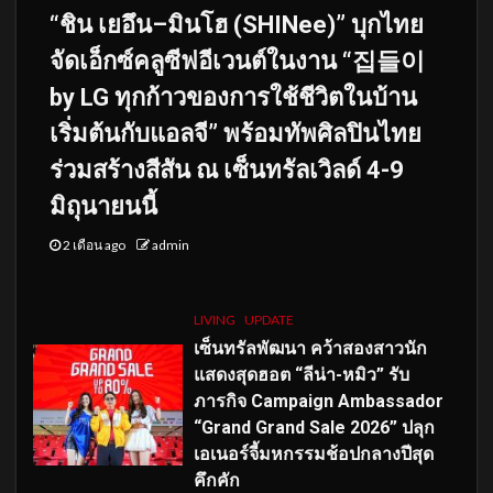
“ชิน เยอึน–มินโฮ (SHINee)” บุกไทย
จัดเอ็กซ์คลูซีฟอีเวนต์ในงาน “집들이
by LG ทุกก้าวของการใช้ชีวิตในบ้าน
เริ่มต้นกับแอลจี” พร้อมทัพศิลปินไทย
ร่วมสร้างสีสัน ณ เซ็นทรัลเวิลด์ 4-9
มิถุนายนนี้
2 เดือน ago
admin
LIVING
UPDATE
เซ็นทรัลพัฒนา คว้าสองสาวนัก
แสดงสุดฮอต “ลีน่า-หมิว” รับ
ภารกิจ Campaign Ambassador
“Grand Grand Sale 2026” ปลุก
เอเนอร์จี้มหกรรมช้อปกลางปีสุด
คึกคัก