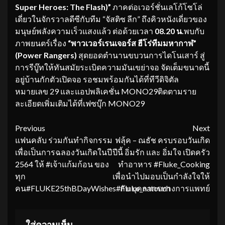
Super Heroes: The Flash)”
ภาคต่อเวอร์ชั่นเลโก้โซโล่
เดี่ยวในจักรวาลดีซีกับทีม “จัสติซ ลีก” ถึงคิวหนังเดี่ยวของ
มนุษย์พลังความเร็วแสงแล้ว ต่อด้วยเวลา
08.20 น.
พบกับ
ภาพยนตร์เรื่อง
“พาวเวอร์เรนเจอร์ส ฮีโร่ทีมมหากาฬ”
(
Power Rangers)
สุดยอดตำนานขบวนการไดโนเสาร์ สู่
การรีบู๊ทให้ทันสมัยระเบิดความมันเขย่าจอ จัดเต็มขนาดนี้
อยู่บ้านกักตัวเปิดจอ รอชมพร้อมกันได้ที่ทีวีดิจิตัล
หมายเลข 29 และแอปพลิเคชั่น MONO29ติดตามราย
ละเอียดเพิ่มเติมได้ที่เฟซบุ๊ก MONO29
Continue
Previous
Next
แฟนคลับ ร่วมกันทำกิจกรรม
ฟลุ้ค – ณธัช ครบรอบวันเกิด
Reading
เพื่อเป็นการฉลองวันเกิดในปี
ปีนี้ อิ่มรัก และ อิ่มใจ เปิดครัว
2564 ให้ #เจ้าแก้มก้อน ของ
ทำอาหาร #Fluke_Cooking
ทุก
เพื่อนำไปมอบเป็นกำลังใจให้
คน#FLUKE25thBDayWishes#Fluke_natouch
กับ บุคลากรทางการแพทย์
ใส่ความเห็น