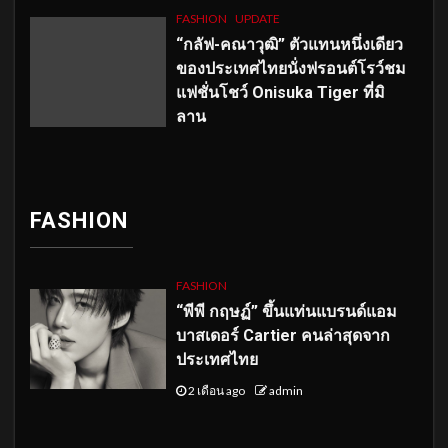
FASHION
UPDATE
“กลัฟ-คณาวุฒิ” ตัวแทนหนึ่งเดียว
ของประเทศไทยนั่งฟรอนต์โรว์ชม
แฟชั่นโชว์ Onisuka Tiger ที่มิ
ลาน
FASHION
FASHION
“พีพี กฤษฏ์” ขึ้นแท่นแบรนด์แอม
บาสเดอร์ Cartier คนล่าสุดจาก
ประเทศไทย
2 เดือน ago
admin