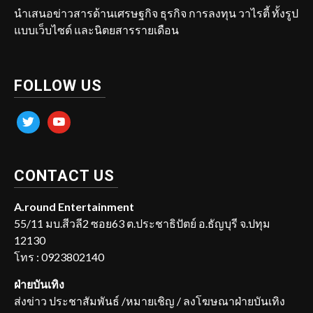
นำเสนอข่าวสารด้านเศรษฐกิจ ธุรกิจ การลงทุน วาไรตี้ ทั้งรูป
แบบเว็บไซต์ และนิตยสารรายเดือน
FOLLOW US
twitter
youtube
CONTACT US
A.round Entertainment
55/11 มบ.สีวลี2 ซอย63 ต.ประชาธิปัตย์ อ.ธัญบุรี จ.ปทุม
12130
โทร : 0923802140
ฝ่ายบันเทิง
ส่งข่าว ประชาสัมพันธ์ /หมายเชิญ / ลงโฆษณาฝ่ายบันเทิง