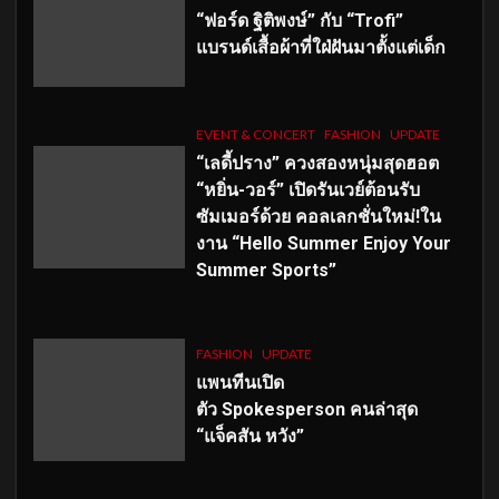
“ฟอร์ด ฐิติพงษ์” กับ “Trofi”
แบรนด์เสื้อผ้าที่ใฝ่ฝันมาตั้งแต่เด็ก
EVENT & CONCERT
FASHION
UPDATE
“เลดี้ปราง” ควงสองหนุ่มสุดฮอต
“หยิ่น-วอร์” เปิดรันเวย์ต้อนรับ
ซัมเมอร์ด้วย คอลเลกชั่นใหม่!ใน
งาน “Hello Summer Enjoy Your
Summer Sports”
FASHION
UPDATE
แพนทีนเปิด
ตัว
Spokesperson คนล่าสุด
“แจ็คสัน หวัง”