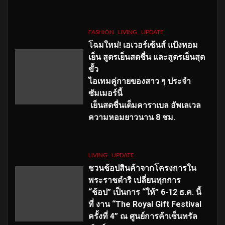
FASHION
LIVING
UPDATE
โฉมใหม่
! เอเวอร์เซ้นส์ แป้งหอม
เย็น สูตรเย็นสดชื่น และสูตรเย็นสุด
ขั้ว
ไอเทมคู่กายของสาว ๆ ประจำ
ซัมเมอร์นี้
เย็นสดชื่นเต็มคาราเบล อัพเลเวล
ความหอมยาวนาน
8
ชม.
LIVING
UPDATE
ชวนช้อปสินค้าจากโครงการใน
พระราชดำริ เปลี่ยนทุกการ
“ช้อป” เป็นการ “ให้” 6-12 ธ.ค. นี้
ที่ งาน “The Royal Gift Festival
ครั้งที่ 4” ณ ศูนย์การค้าเซ็นทรัล