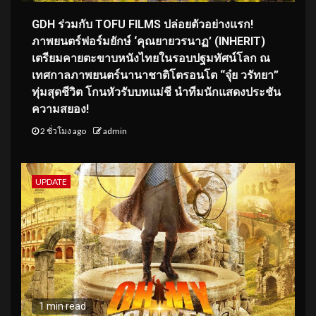
GDH ร่วมกับ TOFU FILMS ปล่อยตัวอย่างแรก!
ภาพยนตร์ฟอร์มยักษ์ ‘คุณยายวรนาฏ’ (INHERIT)
เตรียมคายตะขาบหนังไทยในรอบปฐมทัศน์โลก ณ
เทศกาลภาพยนตร์นานาชาติโตรอนโต “จุ๋ย วรัทยา”
ทุ่มสุดชีวิต โกนหัวรับบทแม่ชี นำทีมนักแสดงประชัน
ความสยอง!
2 ชั่วโมง ago
admin
UPDATE
1 min read