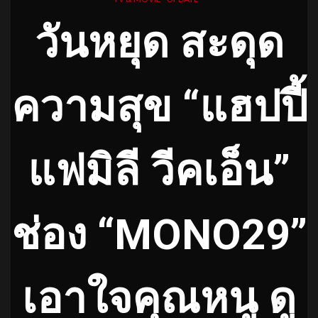
วันหยุด สะดุด
ความสุข “แฮปปี้
แฟมิลี วีคเอ็น”
ช่อง “MONO29”
เอาใจคุณหนู ดู