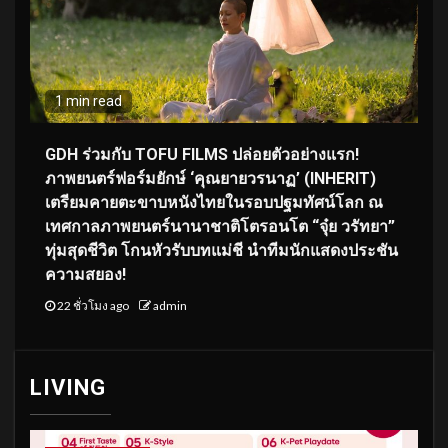
1 min read
GDH ร่วมกับ TOFU FILMS ปล่อยตัวอย่างแรก!
ภาพยนตร์ฟอร์มยักษ์ ‘คุณยายวรนาฏ’ (INHERIT)
เตรียมคายตะขาบหนังไทยในรอบปฐมทัศน์โลก ณ
เทศกาลภาพยนตร์นานาชาติโตรอนโต “จุ๋ย วรัทยา”
ทุ่มสุดชีวิต โกนหัวรับบทแม่ชี นำทีมนักแสดงประชัน
ความสยอง!
22 ชั่วโมง ago
admin
LIVING