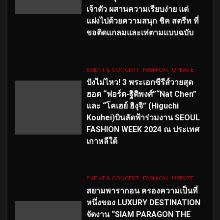
เจ้าตัว ผสานความเรียบง่าย แต่
แฝงไปด้วยความสนุก ชิค สตรีท ที่
ขอติดแกลมและเท่ตามแบบฉบับ
EVENT & CONCERT
FASHION
UPDATE
ปังไม่ไหว! 3 พระเอกซีรีส์วายสุด
ฮอต “ฟอร์ด-ฐิติพงศ์”“Nat Chen”
และ “โคเฮย์ ฮิงุจิ” (Higuchi
Kouhei)บินลัดฟ้าร่วมงาน SEOUL
FASHION WEEK 2024 ณ ประเทศ
เกาหลีใต้
EVENT & CONCERT
FASHION
UPDATE
สยามพารากอน ครองความเป็นที่
หนึ่งของ LUXURY DESTINATION
จัดงาน “SIAM PARAGON THE