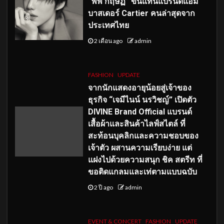
“พีพี กฤษฏ์” ขึ้นแท่นแบรนด์แอม
บาสเดอร์ Cartier คนล่าสุดจาก
ประเทศไทย
2 เดือน ago
admin
FASHION
UPDATE
จากนักแสดงอายุน้อยสู่เจ้าของ
ธุรกิจ “เจมีไนน์ นรวิชญ์” เปิดตัว
DIVINE Brand Official แบรนด์
เสื้อผ้าและสินค้าไลฟ์สไตล์ ที่
สะท้อนบุคลิกและความชอบของ
เจ้าตัว ผสานความเรียบง่าย แต่
แฝงไปด้วยความสนุก ชิค สตรีท ที่
ขอติดแกลมและเท่ตามแบบฉบับ
2 ปี ago
admin
EVENT & CONCERT
FASHION
UPDATE