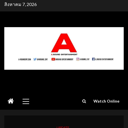
Skip
สิงหาคม 7, 2026
to
content
Primary
Watch Online
Menu
UPDATE