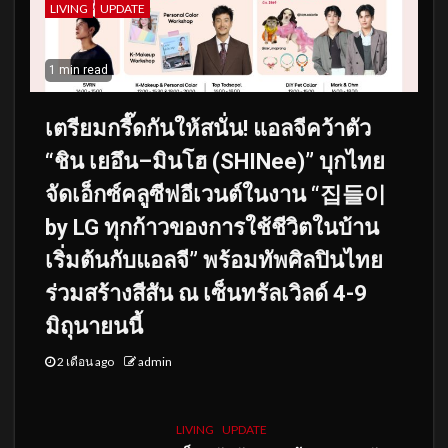
LIVING
UPDATE
1 min read
เตรียมกรี๊ดกันให้สนั่น! แอลจีคว้าตัว
“ชิน เยอึน–มินโฮ (SHINee)” บุกไทย
จัดเอ็กซ์คลูซีฟอีเวนต์ในงาน “집들이
by LG ทุกก้าวของการใช้ชีวิตในบ้าน
เริ่มต้นกับแอลจี” พร้อมทัพศิลปินไทย
ร่วมสร้างสีสัน ณ เซ็นทรัลเวิลด์ 4-9
มิถุนายนนี้
2 เดือน ago
admin
LIVING
UPDATE