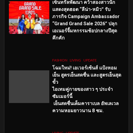
เซ็นทรัลพัฒนา คว้าสองสาวนัก
แสดงสุดฮอต “ลีน่า-หมิว” รับ
ภารกิจ Campaign Ambassador
“Grand Grand Sale 2026” ปลุก
เอเนอร์จี้มหกรรมช้อปกลางปีสุด
คึกคัก
FASHION
LIVING
UPDATE
โฉมใหม่
! เอเวอร์เซ้นส์ แป้งหอม
เย็น สูตรเย็นสดชื่น และสูตรเย็นสุด
ขั้ว
ไอเทมคู่กายของสาว ๆ ประจำ
ซัมเมอร์นี้
เย็นสดชื่นเต็มคาราเบล อัพเลเวล
ความหอมยาวนาน
8
ชม.
LIVING
UPDATE