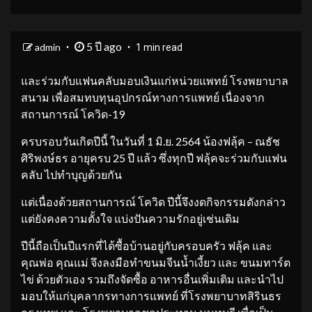
5 ปี ago
admin
1 min read
และร่วมกับแฟนคลับมอบเงินแก่หน่วยแพทย์ โรงพยาบาล
สนาม เพื่อสมทบทุนอุปกรณ์ทางการแพทย์ เนื่องจาก
สถานการณ์ โควิด-19
ครบรอบวันเกิดปีนี้ ในวันที่ 1 มิ.ย. 2564 น้องฟลุ้ค – ณธัช
ศิริพงษ์ธร อายุครบ 25 ปี แล้ว ซึ่งทุกปี ฟลุ้คจะร่วมกับแฟน
คลับ ไปทำบุญด้วยกัน
แต่เนื่องด้วยสถานการณ์ โควิด ปีนี้จึงงดกิจกรรมดังกล่าว
แต่ยังคงความตั้งใจ แบ่งปันความรักอยู่เช่นเดิม
ปีนี้ถือเป็นปีแรกที่ได้ซื้อบ้านอยู่กับครอบครัว ฟลุ้ค และ
คุณพ่อ คุณแม่ จึงลงมือทำขนมจีนน้ำเงี้ยว และ ขนมทาร์ต
ไข่ ด้วยตัวเอง รวมถึงจัดซื้อ อาหารอื่นเพิ่มเติม และนำไป
มอบให้แก่บุคลากรทางการแพทย์ ที่โรงพยาบาทสิรินธร