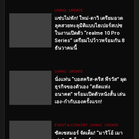
LIVING
UPDATE
แซ่บไม่พัก! ใหม่-ดาวิ เตรียมอวด
ลุคสวยทะลุมิติแบบไฮเปอร์สเปซ
ในงานเปิดตัว “realme 10 Pro
Series” เตรียมไปว้าวพร้อมกัน 8
ธันวาคมนี้
LIVING
UPDATE
นั่งแท่น “บอสคริส-คริส พีรวัส” ผุด
ธุรกิจของตัวเอง “สลัดแห่ง
อนาคต” พร้อมเปิดตัวหนังสั้น เล่น
เอง-กำกับเองครั้งแรก!
EVENT & CONCERT
LIVING
UPDATE
ซัคเซสมอร์ จัดเต็ม
!
“มาริโอ้ เมา