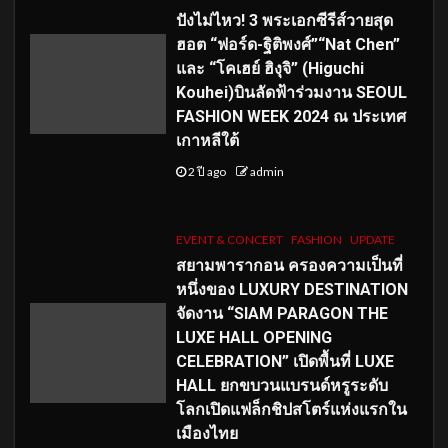
ปังไม่ไหว! 3 พระเอกซีรีส์วายสุด
ฮอต “ฟอร์ด-ฐิติพงศ์”“Nat Chen”
และ “โคเฮย์ ฮิงุจิ” (Higuchi
Kouhei)บินลัดฟ้าร่วมงาน SEOUL
FASHION WEEK 2024 ณ ประเทศ
เกาหลีใต้
2 ปี ago
admin
EVENT & CONCERT
FASHION
UPDATE
สยามพารากอน ครองความเป็นที่
หนึ่งของ LUXURY DESTINATION
จัดงาน “SIAM PARAGON THE
LUXE HALL OPENING
CELEBRATION” เปิดพื้นที่ LUXE
HALL ยกขบวนแบรนด์หรูระดับ
โลกเปิดแฟล็กชิปสโตร์แห่งแรกใน
เมืองไทย