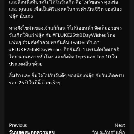
และสิ่งหนึ่งที่ขาดไม่ได้ในวันเกิด คือ ไหว้ขอพร คุณพ่อ
และ คุณแม่ เพื่อเป็นศิริมงคลในการดำเนินชีวิต ของน้อง
ฟลุ้ค นั่นเอง
ทางฝั่งไขมันของเจ้าแก้ก้อน ก็ไม่น้อยหน้า จัดเต็มอวยพร
วันเกิดให้แก่ ฟลุ้ค กับ #FLUKE25thBDayWishes โดย
แฟนๆ ร่วมส่งคำอวยพรกันล้น Twitter ทำเอา
#FLUKE25thBDayWishes ติดอันดับ 1 เทรนด์ทวิตเตอร์
ไทย นานหลายชั่วโมง และยังติด Top5 และ Top 10 ใน
ประเทศอื่นๆด้วย
อิ่มรัก และ อิ่มใจ ไปกับวันดีๆ ของน้องฟลุ้ค กับวันเกิดครบ
รอบ 25 ปี ในปีนี้ ด้วยจริงๆ
Continue
Previous
Next
วันหยุด สะดุดความสุข
“ณ ณภัทร” แท็ก