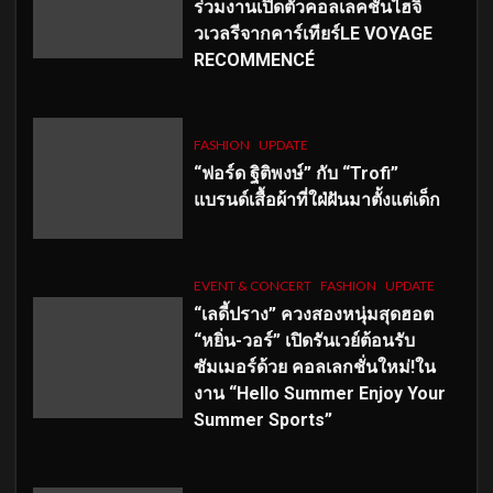
ร่วมงานเปิดตัวคอลเลคชั่นไฮจิ
วเวลรีจากคาร์เทียร์LE VOYAGE
RECOMMENCÉ
FASHION
UPDATE
“ฟอร์ด ฐิติพงษ์” กับ “Trofi”
แบรนด์เสื้อผ้าที่ใฝ่ฝันมาตั้งแต่เด็ก
EVENT & CONCERT
FASHION
UPDATE
“เลดี้ปราง” ควงสองหนุ่มสุดฮอต
“หยิ่น-วอร์” เปิดรันเวย์ต้อนรับ
ซัมเมอร์ด้วย คอลเลกชั่นใหม่!ใน
งาน “Hello Summer Enjoy Your
Summer Sports”