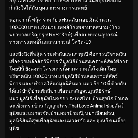
กรุงเทพ และ โรงพยาบาลชลประทาน นนทบุรี เพื่อเป็น
กำลังใจให้กับ บุคลากรทางการแพทย์
นอกจากนี้ ฟลุ้ค ร่วมกับ แฟนคลับ มอบเงินจำนวน
100,000 บาท แก่หน่วยแพทย์ โรงพยาบาลสนาม ( โรง
พยาบาลเจริญกรุงประชารักษ์) เพื่อสมทบทุนอุปกรณ์
ทางการแพทย์ในสถานการณ์ โควิด-19
และสิ่งนึงที่ฟลุ้ค ร่วมทำกับแฟนๆ ทุกปี คือการบริจาคเงิน
เพื่อช่วยเหลือสัตว์พิการ ที่มูลนิธิบ้านสงเคราะห์สัตว์พิการ
โดยปีนี้ ยังคงทำโครงการนี้ตามความตั้งใจเดิม โดย
บริจาคเงิน 100,00 บาท แก่มูลนิธิบ้านสงเคราะห์สัตว์
พิการ และ บริจาคให้แก่มูลนิธิหมา-แมว อีก 10 ที่ ด้วยกัน
ได้แก่ ป้าจุ๊ บ้านพักสี่ขา เพื่อหมาสัญจร,มูลนิธิรักษ์
แมว,มูลนิธิเพื่อสุนัขในซอย ประเทศไทย,บ้านสุขใจ ป้าเกด
ฉะเชิงเทรา,บ้านกัญญาภัทร,Thai Love Animal ช่วยสัตว์
สุนัขและแมวจรจัด, บ้านหมาป้ามณี, หมาเลียบด่วน,
มูลนิธิสันติสุขเพื่อสุนัขและแมวจรจัด และ ลุงหยี คนเลี้ยง
สุนัข