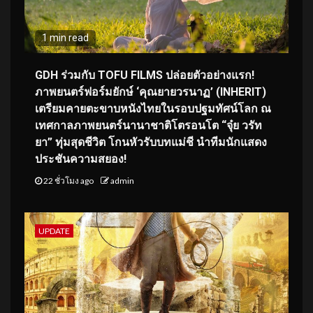
1 min read
GDH ร่วมกับ TOFU FILMS ปล่อยตัวอย่างแรก!
ภาพยนตร์ฟอร์มยักษ์ ‘คุณยายวรนาฏ’ (INHERIT)
เตรียมคายตะขาบหนังไทยในรอบปฐมทัศน์โลก ณ
เทศกาลภาพยนตร์นานาชาติโตรอนโต “จุ๋ย วรัท
ยา” ทุ่มสุดชีวิต โกนหัวรับบทแม่ชี นำทีมนักแสดง
ประชันความสยอง!
22 ชั่วโมง ago
admin
UPDATE