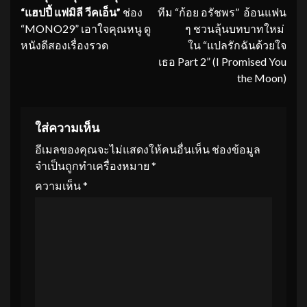
Reading
“แฮปปี้ แฟมิลี วีคเอ็น”
ช่อง
ทีม “ก้อย อรัชพร” อ้อนแฟน
“MONO29” เอาใจคุณหนู ดู
ๆ ชวนลุ้นบทบาทใหม่
หนังดีสองเรื่องรวด
ใน “แปลรักฉันด้วยใจ
เธอ Part 2” (I Promised You
the Moon)
ใส่ความเห็น
อีเมลของคุณจะไม่แสดงให้คนอื่นเห็น
ช่องข้อมูล
จำเป็นถูกทำเครื่องหมาย
*
ความเห็น
*