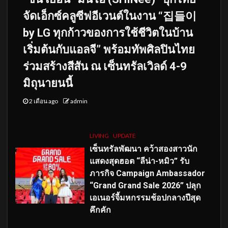
จัดเอ็กซ์คลูซีฟอีเวนต์ในงาน “집들이
by LG ทุกก้าวของการใช้ชีวิตในบ้าน
เริ่มต้นกับแอลจี” พร้อมทัพศิลปินไทย
ร่วมสร้างสีสัน ณ เซ็นทรัลเวิลด์ 4-9
มิถุนายนนี้
2 เดือน ago
admin
LIVING
UPDATE
เซ็นทรัลพัฒนา คว้าสองสาวนัก
แสดงสุดฮอต “ลีน่า-หมิว” รับ
ภารกิจ Campaign Ambassador
“Grand Grand Sale 2026” ปลุก
เอเนอร์จี้มหกรรมช้อปกลางปีสุด
คึกคัก