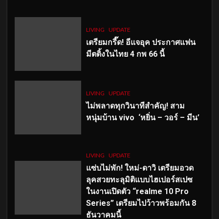
LIVING
UPDATE
เตรียมกรี๊ด! อีแจอุค ประกาศแฟน
มีตติ้งในไทย 4 กพ 66 นี้
LIVING
UPDATE
ไม่พลาดทุกวินาทีสำคัญ
! สาม
หนุ่มบ้าน vivo ‘หยิ่น – วอร์ – มีน’
LIVING
UPDATE
แซ่บไม่พัก! ใหม่-ดาวิ เตรียมอวด
ลุคสวยทะลุมิติแบบไฮเปอร์สเปซ
ในงานเปิดตัว “realme 10 Pro
Series” เตรียมไปว้าวพร้อมกัน 8
ธันวาคมนี้