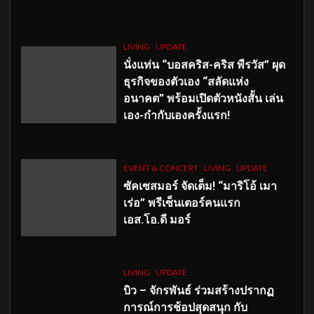
LIVING
UPDATE
นั่งแท่น “บอสคริส-คริส พีรวัส” ผุด
ธุรกิจของตัวเอง “สลัดแห่ง
อนาคต” พร้อมเปิดตัวหนังสั้น เล่น
เอง-กำกับเองครั้งแรก!
EVENT & CONCERT
LIVING
UPDATE
ซัคเซสมอร์ จัดเต็ม
!
“มาริโอ้ เมา
เร่อ” พรีเซ็นเตอร์คนแรก
เอส
.โอ.ดี มอร์
LIVING
UPDATE
บิว – จักรพันธ์ ร่วมสร้างปรากฏ
การณ์การช้อปสุดสนุก กับ