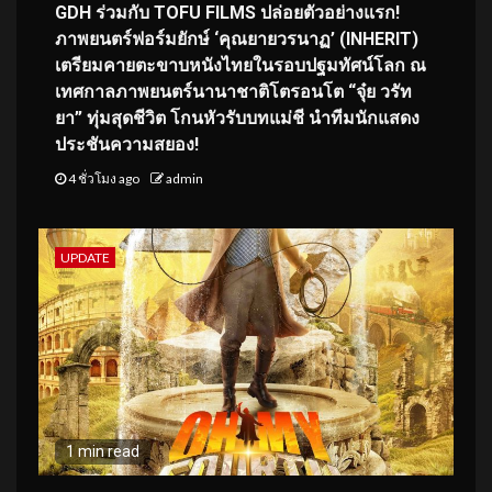
GDH ร่วมกับ TOFU FILMS ปล่อยตัวอย่างแรก!
ภาพยนตร์ฟอร์มยักษ์ ‘คุณยายวรนาฏ’ (INHERIT)
เตรียมคายตะขาบหนังไทยในรอบปฐมทัศน์โลก ณ
เทศกาลภาพยนตร์นานาชาติโตรอนโต “จุ๋ย วรัท
ยา” ทุ่มสุดชีวิต โกนหัวรับบทแม่ชี นำทีมนักแสดง
ประชันความสยอง!
4 ชั่วโมง ago
admin
UPDATE
1 min read