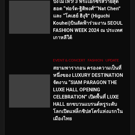
ปังไม่ไหว! 3 พระเอกซีรีส์วายสุด
ฮอต “ฟอร์ด-ฐิติพงศ์”“Nat Chen”
และ “โคเฮย์ ฮิงุจิ” (Higuchi
Kouhei)บินลัดฟ้าร่วมงาน SEOUL
FASHION WEEK 2024 ณ ประเทศ
เกาหลีใต้
EVENT & CONCERT
FASHION
UPDATE
สยามพารากอน ครองความเป็นที่
หนึ่งของ LUXURY DESTINATION
จัดงาน “SIAM PARAGON THE
LUXE HALL OPENING
CELEBRATION” เปิดพื้นที่ LUXE
HALL ยกขบวนแบรนด์หรูระดับ
โลกเปิดแฟล็กชิปสโตร์แห่งแรกใน
เมืองไทย