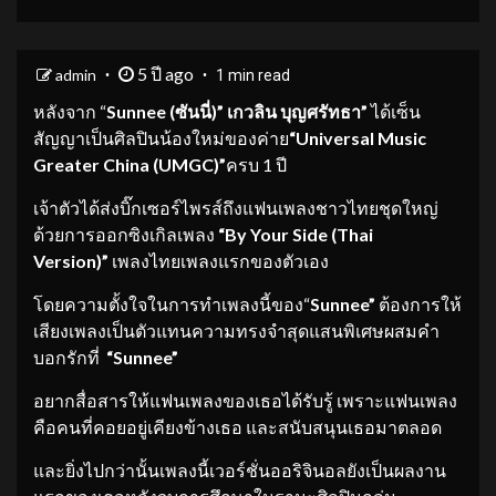
5 ปี ago
admin
1 min read
หลังจาก “
Sunnee (ซันนี่)” เกวลิน บุญศรัทธา”
ได้เซ็น
สัญญาเป็นศิลปินน้องใหม่ของค่าย
“
Universal Music
Greater China (UMGC)”
ครบ 1 ปี
เจ้าตัวได้ส่งบิ๊กเซอร์ไพรส์ถึงแฟนเพลงชาวไทยชุดใหญ่
ด้วยการออกซิงเกิลเพลง
“
By Your Side (Thai
Version)”
เพลงไทยเพลงแรกของตัวเอง
โดยความตั้งใจในการทำเพลงนี้ของ“
Sunnee”
ต้องการให้
เสียงเพลงเป็นตัวแทนความทรงจำสุดแสนพิเศษผสมคำ
บอกรักที่
“Sunnee”
อยากสื่อสารให้แฟนเพลงของเธอได้รับรู้ เพราะแฟนเพลง
คือคนที่คอยอยู่เคียงข้างเธอ และสนับสนุนเธอมาตลอด
และยิ่งไปกว่านั้นเพลงนี้เวอร์ชั่นออริจินอลยังเป็นผลงาน