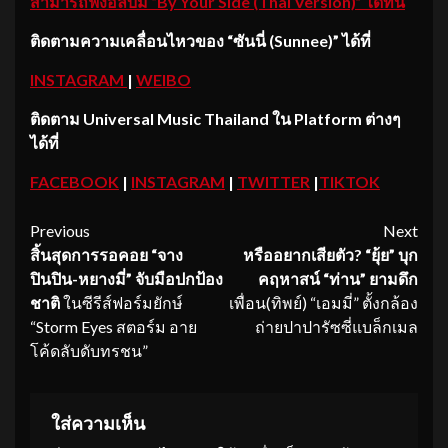
สามารถฟังอัลบั้ม “By Your Side (Thai Version)” ได้ที่นี่
ติดตามความเคลื่อนไหวของ
“ซันนี่ (Sunnee)”
ได้ที่
INSTAGRAM
|
WEIBO
ติดตาม
Universal Music Thailand ใน Platform ต่างๆ
ได้ที่
FACEBOOK
|
INSTAGRAM
|
TWITTER
|
TIKTOK
Continue
Previous
Next
สิ้นสุดการรอคอย “จาง
หรืออยากเสียตัว
? “ยุ้ย” บุก
Reading
ปินปิน
-หยางมี่” จับมือปกป้อง
คฤหาสน์
“ท่าน” ยามดึก
ชาติ
ในซีรีส์ฟอร์มยักษ์
เพื่อน(ทิพย์) “เอมมี่” ตั้งกล้อง
“Storm Eyes สตอร์ม อาย
ถ่ายปาปารัซซี่แบล็กเมล
โค้ดลับดับทรชน”
ใส่ความเห็น