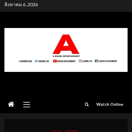
Skip
สิงหาคม 6, 2026
to
content
Primary
Watch Online
Menu
MUSIC
UPDATE