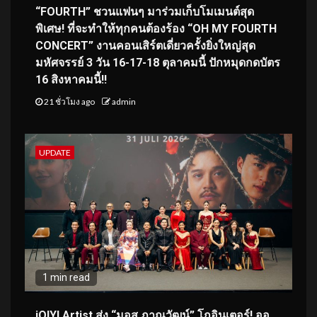
“FOURTH” ชวนแฟนๆ มาร่วมเก็บโมเมนต์สุด
พิเศษ! ที่จะทำให้ทุกคนต้องร้อง “OH MY FOURTH
CONCERT” งานคอนเสิร์ตเดี่ยวครั้งยิ่งใหญ่สุด
มหัศจรรย์ 3 วัน 16-17-18 ตุลาคมนี้ ปักหมุดกดบัตร
16 สิงหาคมนี้!!
21 ชั่วโมง ago
admin
UPDATE
1 min read
iQIYI Artist ส่ง “มอส ภาณุวัฒน์” โกอินเตอร์! ออ