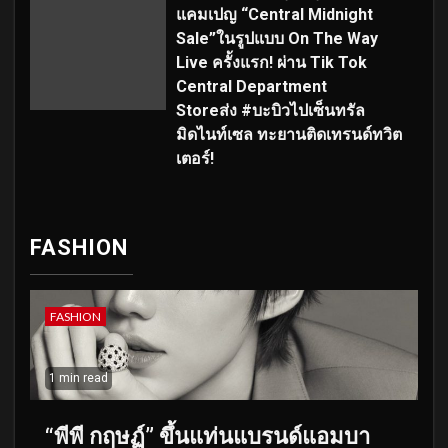
แคมเปญ “Central Midnight
Sale”ในรูปแบบ On The Way
Live ครั้งแรก! ผ่าน Tik Tok
Central Department
Storeส่ง #บะบิวไปเซ็นทรัล
มิดไนท์เซล ทะยานติดเทรนด์ทวิต
เตอร์!
FASHION
FASHION
1 min read
“พีพี กฤษฏ์” ขึ้นแท่นแบรนด์แอมบา