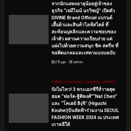
จากนักแสดงอายุน้อยสู่เจ้าของ
ธุรกิจ “เจมีไนน์ นรวิชญ์” เปิดตัว
DIVINE Brand Official แบรนด์
เสื้อผ้าและสินค้าไลฟ์สไตล์ ที่
สะท้อนบุคลิกและความชอบของ
เจ้าตัว ผสานความเรียบง่าย แต่
แฝงไปด้วยความสนุก ชิค สตรีท ที่
ขอติดแกลมและเท่ตามแบบฉบับ
2 ปี ago
admin
EVENT & CONCERT
FASHION
UPDATE
ปังไม่ไหว! 3 พระเอกซีรีส์วายสุด
ฮอต “ฟอร์ด-ฐิติพงศ์”“Nat Chen”
และ “โคเฮย์ ฮิงุจิ” (Higuchi
Kouhei)บินลัดฟ้าร่วมงาน SEOUL
FASHION WEEK 2024 ณ ประเทศ
เกาหลีใต้