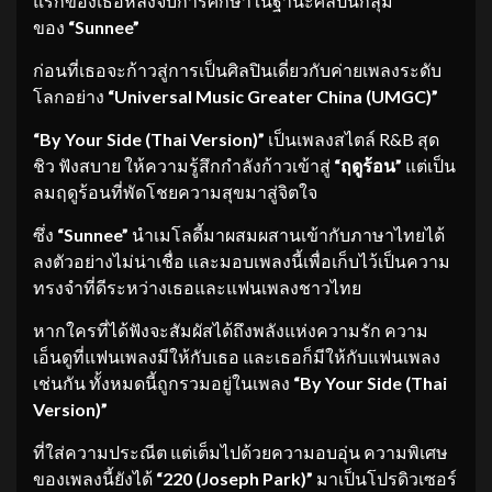
แรกของเธอหลังจบการศึกษาในฐานะศิลปินกลุ่ม
ของ
“Sunnee”
ก่อนที่เธอจะก้าวสู่การเป็นศิลปินเดี่ยวกับค่ายเพลงระดับ
โลกอย่าง
“
Universal Music Greater China (UMGC)”
“
By Your Side (Thai Version)”
เป็นเพลงสไตล์ R&B สุด
ชิว ฟังสบาย ให้ความรู้สึกกำลังก้าวเข้าสู่
“ฤดูร้อน”
แต่เป็น
ลมฤดูร้อนที่พัดโชยความสุขมาสู่จิตใจ
ซึ่ง
“
Sunnee”
นำเมโลดี้มาผสมผสานเข้ากับภาษาไทยได้
ลงตัวอย่างไม่น่าเชื่อ และมอบเพลงนี้เพื่อเก็บไว้เป็นความ
ทรงจำที่ดีระหว่างเธอและแฟนเพลงชาวไทย
หากใครที่ได้ฟังจะสัมผัสได้ถึงพลังแห่งความรัก ความ
เอ็นดูที่แฟนเพลงมีให้กับเธอ และเธอก็มีให้กับแฟนเพลง
เช่นกัน ทั้งหมดนี้ถูกรวมอยู่ในเพลง
“
By Your Side (Thai
Version)”
ที่ใส่ความประณีต แต่เต็มไปด้วยความอบอุ่น ความพิเศษ
ของเพลงนี้ยังได้
“220 (Joseph Park)”
มาเป็นโปรดิวเซอร์