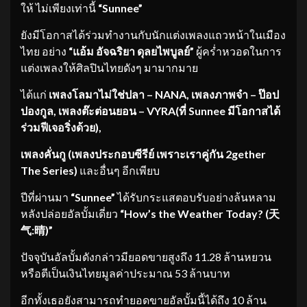
ให้ ไม่เพียงเท่านี้
“Sunnee”
ยังมีโอกาสได้ร่วมทำงานกับนักแต่งเพลงแถวหน้าในเมือง
ไทย อย่าง
“แอ้ม อัจฉริยา ดุลยไพบูลย์”
ผู้คร่ำหวอดในการ
แต่งเพลงให้ศิลปินไทยดังๆ มามากมาย
ได้แก่
เพลงโลมาไม่ใช่ปลา –
NANA, เพลงภาพจำ – ป๊อป
ปองกูล, เพลงต๊ะต่อนยอน – VYRA(ที่ Sunnee มีโอกาสได้
ร่วมฟีเจอริ่งด้วย),
เพลงคั่นกู (เพลงประกอบซีรีย์ เพราะเราคู่กัน 2
gether
The Series)
และอื่นๆ อีกเพียบ
ปีที่ผ่านมา
“
Sunnee”
ได้รับกระแสตอบรับอย่างล้นหลาม
หลังปล่อยอัลบั้มเดี่ยว
“
How’s the Weather Today? (
天
气
:
晴
)”
ปัจจุบันอัลบั้มดังกล่าวมียอดขายสูงถึง 11.28 ล้านหยวน
หรือตีเป็นเงินไทยมูลค่าประมาณ 53 ล้านบาท
อีกทั้งเธอยังสามารถทำยอดขายอัลบั้มนี้ได้ถึง 10 ล้าน