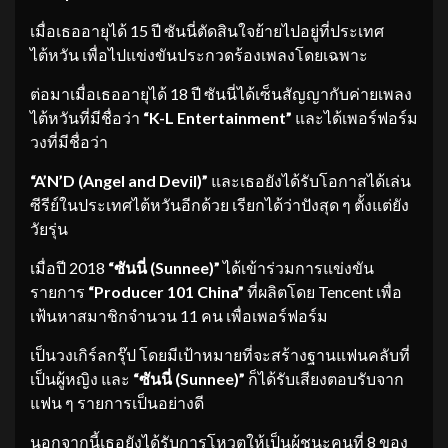
เมื่อเธออายุได้ 15 ปี ซันนี่ตัดสินใจย้ายไปอยู่ที่ประเทศ
ไต้หวัน เพื่อไปแข่งขันประกวดร้องเพลงโดยเฉพาะ
ต่อมาเมื่อเธออายุได้ 18 ปี ซันนี่ได้เซ็นสัญญากับค่ายเพลง
ไต้หวันที่มีชื่อว่า
“K-L Entertainment”
และได้เพอร์ฟอร์ม
วงที่มีชื่อว่า
“A’N’D (Angel and Devil)”
และเธอยังได้รับโอกาสได้เล่น
ซีรีย์ในประเทศไต้หวันอีกด้วย เรียกได้ว่าปังสุด ๆ ตั้งแต่ยัง
วัยรุ่น
เมื่อปี 2018
“ซันนี่ (Sunnee)”
ได้เข้าร่วมการแข่งขัน
รายการ
“Producer 101 China”
ที่ผลิตโดย Tencent เพื่อ
เฟ้นหาสมาชิกจำนวน 11 คน เพื่อเพอร์ฟอร์ม
เป็นวงเกิร์ลกรุ๊ป โดยมีเป้าหมายที่จะสร้างฐานแฟนคลับที่
เป็นผู้หญิง และ
“ซันนี่ (Sunnee)”
ก็ได้รับเสียงตอบรับจาก
แฟน ๆ รายการเป็นอย่างดี
นอกจากนี้เธอยังได้รับการโหวตให้เป็นผู้ชนะคนที่ 8 ของ