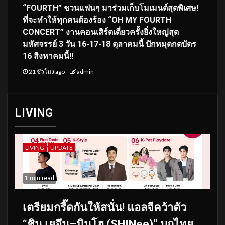
“FOURTH” ชวนแฟนๆ มาร่วมเก็บโมเมนต์สุดพิเศษ!
ที่จะทำให้ทุกคนต้องร้อง “OH MY FOURTH
CONCERT” งานคอนเสิร์ตเดี่ยวครั้งยิ่งใหญ่สุด
มหัศจรรย์ 3 วัน 16-17-18 ตุลาคมนี้ ปักหมุดกดบัตร
16 สิงหาคมนี้!!
21 ชั่วโมง ago
admin
LIVING
LIVING
UPDATE
1 min read
เตรียมกรี๊ดกันให้สนั่น! แอลจีคว้าตัว
“ชิน เยอึน–มินโฮ (SHINee)” บุกไทย