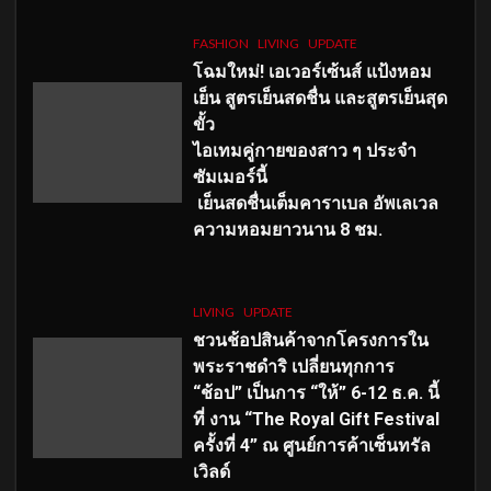
FASHION
LIVING
UPDATE
โฉมใหม่
! เอเวอร์เซ้นส์ แป้งหอม
เย็น สูตรเย็นสดชื่น และสูตรเย็นสุด
ขั้ว
ไอเทมคู่กายของสาว ๆ ประจำ
ซัมเมอร์นี้
เย็นสดชื่นเต็มคาราเบล อัพเลเวล
ความหอมยาวนาน
8
ชม.
LIVING
UPDATE
ชวนช้อปสินค้าจากโครงการใน
พระราชดำริ เปลี่ยนทุกการ
“ช้อป” เป็นการ “ให้” 6-12 ธ.ค. นี้
ที่ งาน “The Royal Gift Festival
ครั้งที่ 4” ณ ศูนย์การค้าเซ็นทรัล
เวิลด์