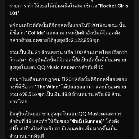
รายการ ทำให้เธอได้เป็นหนึ่งในสมาชิกวง
“Rocket Girls
101”
พร้อมเดบิวต์อัลบั้มดิจิตอลครั้งแรกในปี 2018ณ ขณะนั้น
มีชื่อว่า
“Collide”
และสามารถเปิดตัวอัลบั้มดิจิตอลดัง
กล่าวด้วยยอดขายได้สูงสุดถึง2,122,858 ชุด
รวมเป็นเงิน 21 ล้านหยวน หรือ 100 ล้านบาทไทย เรียกว่า
ว้าวสุด ๆ ปัจจุบันอัลบั้มดิจิตอลนี้ยังเป็นอัลบั้มที่มียอดขาย
สูงสุดในแอป QQ Music ตลอดการลำดับที่ 15
ต่อมาในเดือนกรกฎาคม ปี 2019 อัลบั้มดิจิตอลที่สองของ
วงที่มีชื่อว่า
“The Wind”
ได้ปล่อยออกมา และมียอดขาย
รวม 698,516 ชุด เป็นเงิน 18.8 ล้านหยวน หรือ 88 ล้าน
บาทไทย
ปัจจุบันเป็นยอดขายสูงสุดในแอป QQ Musicตลอดการ
ลำดับที่ 18 และทำให้ชื่อของ
“ซันนี่ (Sunnee)”
โด่งดัง
เปรี้ยงปร้างในชั่วพริบตา มีแฟนคลับเพิ่มมากขึ้นเป็น
จำนวนมากทันที