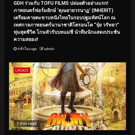
GDH ร่วมกับ TOFU FILMS ปล่อยตัวอย่างแรก!
ภาพยนตร์ฟอร์มยักษ์ ‘คุณยายวรนาฏ’ (INHERIT)
เตรียมคายตะขาบหนังไทยในรอบปฐมทัศน์โลก ณ
เทศกาลภาพยนตร์นานาชาติโตรอนโต “จุ๋ย วรัทยา”
ทุ่มสุดชีวิต โกนหัวรับบทแม่ชี นำทีมนักแสดงประชัน
ความสยอง!
4 ชั่วโมง ago
admin
UPDATE
1 min read