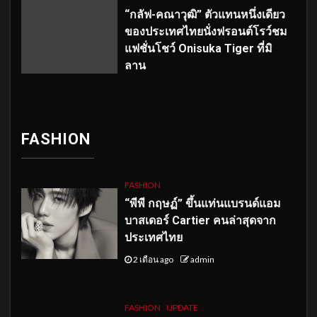
“กลัฟ-คณาวุฒิ” ตัวแทนหนึ่งเดียว
ของประเทศไทยนั่งฟรอนต์โรว์ชม
แฟชั่นโชว์ Onisuka Tiger ที่มิ
ลาน
FASHION
FASHION
“พีพี กฤษฏ์” ขึ้นแท่นแบรนด์แอม
บาสเดอร์ Cartier คนล่าสุดจาก
ประเทศไทย
2 เดือน ago
admin
FASHION
UPDATE