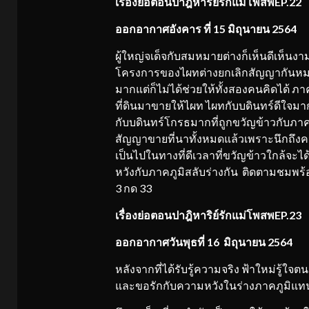
เรื่องย่อตอน
ปาฎิหาริย์รักแม่โพสพ
EP.22
ออกอากาศอังคาร ที่ 15 มิถุนายน 2564
ผู้ใหญ่จเด็จกับสมหมายต่างก็เห็นดีเห็นงา
โครงการของไผทต่างยกเลิกสัญญากันหมด บ
มากแต่ก็ไม่ได้ช่วยให้ทั้งสองคนคิดได้ ภา
ที่ดินมาขายให้ไผท ไผทกับบดินทร์ดีใจมากแ
กับบดินทร์โกรธมากที่ถูกขวัญข้าวกับภาคภ
สัญญาขายที่นาทั้งหมดแล้วเพราะนึกถึงควา
เป็นไปในทางที่ดีเวลาที่ขวัญข้าวใกล้จะได
หวังกับภาคภูมิสลับร่างกัน ติดตามชมพร้อ
3 กด 33
เรื่องย่อตอน
ปาฎิหาริย์รักแม่โพสพ
EP.23
ออกอากาศวันพุธที่ 16 มิถุนายน 2564
หลังจากที่ได้รับรู้ความจริง ฟ้าใหม่รู้ใ
และขอรักกับความหวังในร่างภาคภูมิแทน