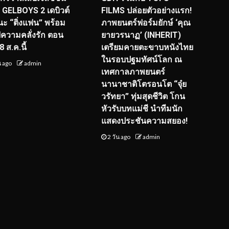
! GELBOYS 2 เดบิวต์
FILMS ปล่อยตัวอย่างแรก!
ะ “ติ่งแฟน” พร้อม
ภาพยนตร์ฟอร์มยักษ์ ‘คุณ
์ฟความคลั่งรัก ตอน
ยายวรนาฏ’ (INHERIT)
 ส.ค.นี้
เตรียมคายตะขาบหนังไทย
ในรอบปฐมทัศน์โลก ณ
น ago
admin
เทศกาลภาพยนตร์
นานาชาติโตรอนโต “จุ๋ย
วรัทยา” ทุ่มสุดชีวิต โกน
หัวรับบทแม่ชี นำทีมนัก
แสดงประชันความสยอง!
2 วัน ago
admin