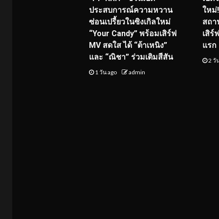
ประสบการณ์ความหวาน
ใหม่
ซ่อนเปรี้ยวในซิงเกิลใหม่
สถาน
“Your Candy” พร้อมเสิร์ฟ
เสิร
MV สดใส ได้ “ต้าเหนิง”
แรก 8
และ “ณิชา” ร่วมเติมสีสัน
2 วั
1 วัน ago
admin