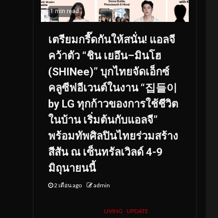
1 min read
เตรียมกรี๊ดกันให้สนั่น! แอลจี
คว้าตัว “ชิน เยอึน–มินโฮ
(SHINee)” บุกไทยจัดเอ็กซ์
คลูซีฟอีเวนต์ในงาน “집들이
by LG ทุกก้าวของการใช้ชีวิต
ในบ้าน เริ่มต้นกับแอลจี”
พร้อมทัพศิลปินไทยร่วมสร้าง
สีสัน ณ เซ็นทรัลเวิลด์ 4-9
มิถุนายนนี้
2 เดือน ago
admin
LIVING
UPDATE