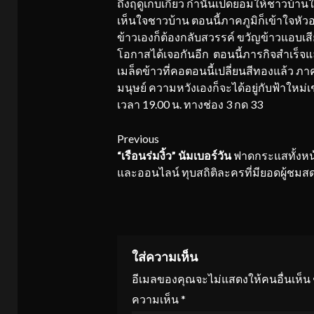
ถึงฤดูเก็บเกี่ยว กำนันเป็ดยอมให้ชาวบ้านใ
เห็นใจชาวบ้าน ตอนนี้ภาคภูมิก็เข้าใจห
ข้าวเองก็ต้องกลับสวรรค์ ขวัญข้าวแอบเสีย
โอกาสได้เจอกันอีก ตอนนี้ภารกิจสำเร็จ
เมล็ดข้าวที่คอตอนนี้เปลี่ยนสีทองแล้ว ภ
มนุษย์ ความหวังเองก็จะได้อยู่กับฟ้าใหม่
เวลา 19.00 น. ทางช่อง 3 กด 33
Continue
Previous
“เรือนร่มงิ้ว” นัมเบอร์วัน
ฟาดกระแสทั้งหน
Reading
และออนไลน์ ทุบสถิติละครที่มียอดผู้ชมสด
ใส่ความเห็น
อีเมลของคุณจะไม่แสดงให้คนอื่นเห็น
ความเห็น
*