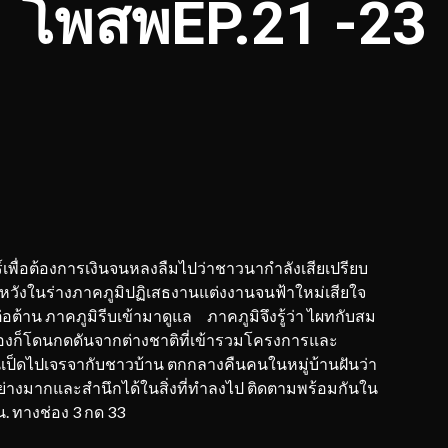
โพสพ
EP.21
-23
่อต้องการเงินจนหลงลืมไปว่าชาวนากำลังเสียเปรียบ
ังในร่างภาคภูมิปฏิเสธงานแต่งงานจนฟ้าใหม่เสียใจ
ต้าน ภาคภูมิรีบเข้ามาดูแล ภาคภูมิจึงรู้ว่า ไผทกับสม
์เองก็โดนกดดันจากต่างชาติที่เข้ารวมโครงการและ
นเป็ดไปเจรจากับชาวบ้าน ตกกลางคืนคนในหมู่บ้านฝันว่า
างมากและสำนึกได้ในสิ่งที่ทำลงไป ติดตามพร้อมกันใน
 น. ทางช่อง 3 กด 33