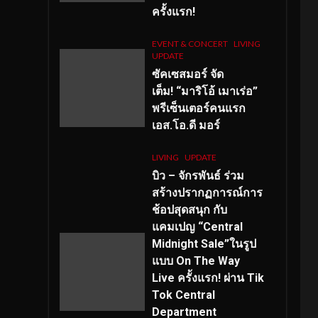
ครั้งแรก!
EVENT & CONCERT
LIVING
UPDATE
ซัคเซสมอร์ จัด
เต็ม
!
“มาริโอ้ เมาเร่อ”
พรีเซ็นเตอร์คนแรก
เอส
.โอ.ดี มอร์
LIVING
UPDATE
บิว – จักรพันธ์ ร่วม
สร้างปรากฏการณ์การ
ช้อปสุดสนุก กับ
แคมเปญ “Central
Midnight Sale”ในรูป
แบบ On The Way
Live ครั้งแรก! ผ่าน Tik
Tok Central
Department