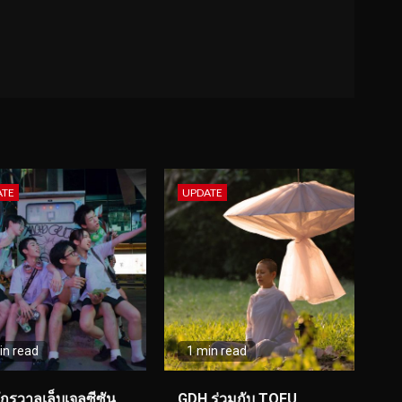
ATE
UPDATE
in read
1 min read
จักรวาลเล็บเจลซีซัน
GDH ร่วมกับ TOFU