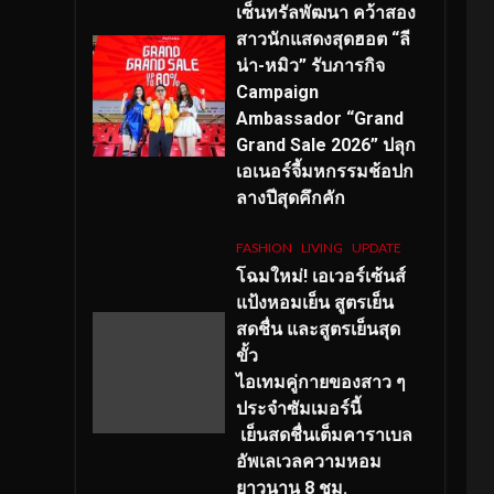
เซ็นทรัลพัฒนา คว้าสอง
สาวนักแสดงสุดฮอต “ลี
น่า-หมิว” รับภารกิจ
Campaign
Ambassador “Grand
Grand Sale 2026” ปลุก
เอเนอร์จี้มหกรรมช้อปก
ลางปีสุดคึกคัก
FASHION
LIVING
UPDATE
โฉมใหม่
! เอเวอร์เซ้นส์
แป้งหอมเย็น สูตรเย็น
สดชื่น และสูตรเย็นสุด
ขั้ว
ไอเทมคู่กายของสาว ๆ
ประจำซัมเมอร์นี้
เย็นสดชื่นเต็มคาราเบล
อัพเลเวลความหอม
ยาวนาน
8
ชม.