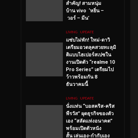
สำคัญ
! สามหนุ่ม
บ้าน vivo ‘หยิ่น –
วอร์ – มีน’
LIVING
UPDATE
แซ่บไม่พัก! ใหม่-ดาวิ
เตรียมอวดลุคสวยทะลุมิ
ติแบบไฮเปอร์สเปซใน
งานเปิดตัว “realme 10
Pro Series” เตรียมไป
ว้าวพร้อมกัน 8
ธันวาคมนี้
LIVING
UPDATE
นั่งแท่น “บอสคริส-คริส
พีรวัส” ผุดธุรกิจของตัว
เอง “สลัดแห่งอนาคต”
พร้อมเปิดตัวหนัง
สั้น เล่นเอง-กำกับเอง