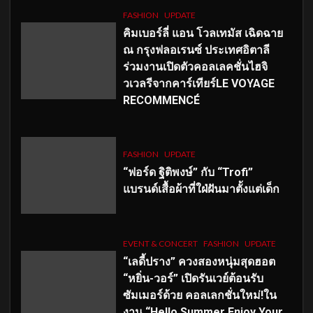
FASHION
UPDATE
คิมเบอร์ลี่ แอน โวลเทมัส เฉิดฉาย
ณ กรุงฟลอเรนซ์ ประเทศอิตาลี
ร่วมงานเปิดตัวคอลเลคชั่นไฮจิ
วเวลรีจากคาร์เทียร์LE VOYAGE
RECOMMENCÉ
FASHION
UPDATE
“ฟอร์ด ฐิติพงษ์” กับ “Trofi”
แบรนด์เสื้อผ้าที่ใฝ่ฝันมาตั้งแต่เด็ก
EVENT & CONCERT
FASHION
UPDATE
“เลดี้ปราง” ควงสองหนุ่มสุดฮอต
“หยิ่น-วอร์” เปิดรันเวย์ต้อนรับ
ซัมเมอร์ด้วย คอลเลกชั่นใหม่!ใน
งาน “Hello Summer Enjoy Your