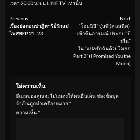
เวลา 20:00 น. บน LINE TV เท่านั้น
Continue
Previous
Next
เรื่องย่อตอน
ปาฎิหาริย์รักแม่
“โอบนิธิ” รุ่นพี่ (คนสนิท)
Reading
โพสพ
EP.21
-23
เข้าซีนอารมณ์ ประกบ “บิ
วกิ้น”
ใน “แปลรักฉันด้วยใจเธอ
Part 2” (I Promised You the
Moon)
ใส่ความเห็น
อีเมลของคุณจะไม่แสดงให้คนอื่นเห็น
ช่องข้อมูล
จำเป็นถูกทำเครื่องหมาย
*
ความเห็น
*