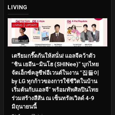
LIVING
LIVING
UPDATE
1 min read
เตรียมกรี๊ดกันให้สนั่น! แอลจีคว้าตัว
“ชิน เยอึน–มินโฮ (SHINee)” บุกไทย
จัดเอ็กซ์คลูซีฟอีเวนต์ในงาน “집들이
by LG ทุกก้าวของการใช้ชีวิตในบ้าน
เริ่มต้นกับแอลจี” พร้อมทัพศิลปินไทย
ร่วมสร้างสีสัน ณ เซ็นทรัลเวิลด์ 4-9
มิถุนายนนี้