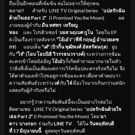
ถือเป็นอีกตอนที่เข้มข้น จนไม่อยากให้ทุกคน
พลาด!! สำหรับ LINE TV Original Series “
แปลรักฉัน
ด้วยใจเธอ
Part 2”
(I Promised You the Moon) ผล
งานของผู้กำกับ
มีน ทศพร
เหรียญ
ทอง
และ โปรดิวเซอร์
บอส นฤเบศ กูโน
โดยใน EP
4 เป็นเรื่องราวหลังจาก
“
โอ้เอ๋ว
”
(
พีพี กฤษฏ์ อำนวยเดช
กร
)
แอบเห็น
“
เต๋
”
(
บิวกิ้น พุฒิพงศ์ อัสสรัตนกุล
) จูบ
กับ
“
ไจ๋
”
(โอบ โอบนิธิ วิวรรธนวรางค์)
ระหว่างการซ้อม
ละครเข้าโดยบังเอิญ
โอ้เอ๋ว
ก็เกิดคำถามมากมายในหัว
ว่าสิ่งที่เห็นเป็นเพียงแค่การเวิร์คช็อปละครจริงหรือไม่ จึง
ได้พาตัวเองเข้าไปขอดูการซ้อมละคร เพื่อหาคำตอบว่า
ความสัมพันธ์ระหว่าง
เต๋
กับ
ไจ๋
มีอะไรมากเกินกว่าแค่นัก
แสดงกับผู้กำกับหรือไม่
อยากรู้ว่าความสัมพันธ์นี้จะเป็นอย่างไรต่อไป
ติดตามชม LINE TV Original Series “
แปลรักฉันด้วยใจ
เธอ
Part 2”
(I Promised You the Moon)
โดย
นา
ดาว บางกอก
ร่วมกับ
LINE TV
ได้ใน
วันพฤหัสบดี
ที่ 17 มิถุนายนนี้
ดูสดทุกวันพฤหัสบดี