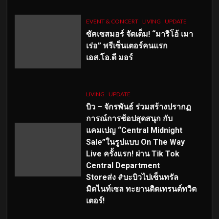
EVENT & CONCERT
LIVING
UPDATE
ซัคเซสมอร์ จัดเต็ม
!
“มาริโอ้ เมา
เร่อ” พรีเซ็นเตอร์คนแรก
เอส
.โอ.ดี มอร์
LIVING
UPDATE
บิว – จักรพันธ์ ร่วมสร้างปรากฏ
การณ์การช้อปสุดสนุก กับ
แคมเปญ “Central Midnight
Sale”ในรูปแบบ On The Way
Live ครั้งแรก! ผ่าน Tik Tok
Central Department
Storeส่ง #บะบิวไปเซ็นทรัล
มิดไนท์เซล ทะยานติดเทรนด์ทวิต
เตอร์!