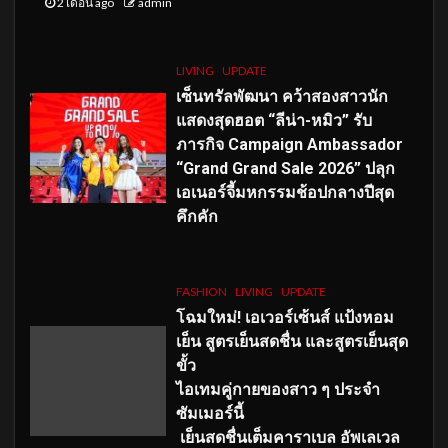
2 เดือน ago
admin
LIVING
UPDATE
เซ็นทรัลพัฒนา คว้าสองสาวนัก
แสดงสุดฮอต “ลีน่า-หมิว” รับ
ภารกิจ Campaign Ambassador
“Grand Grand Sale 2026” ปลุก
เอเนอร์จี้มหกรรมช้อปกลางปีสุด
คึกคัก
FASHION
LIVING
UPDATE
โฉมใหม่
! เอเวอร์เซ้นส์ แป้งหอม
เย็น สูตรเย็นสดชื่น และสูตรเย็นสุด
ขั้ว
ไอเทมคู่กายของสาว ๆ ประจำ
ซัมเมอร์นี้
เย็นสดชื่นเต็มคาราเบล อัพเลเวล