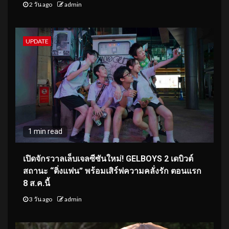
2 วัน ago
admin
UPDATE
1 min read
เปิดจักรวาลเล็บเจลซีซันใหม่! GELBOYS 2 เดบิวต์
สถานะ “ติ่งแฟน” พร้อมเสิร์ฟความคลั่งรัก ตอนแรก
8 ส.ค.นี้
3 วัน ago
admin