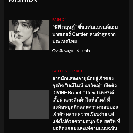
FASHION
FASHION
“พีพี กฤษฏ์” ขึ้นแท่นแบรนด์แอม
บาสเดอร์ Cartier คนล่าสุดจาก
ประเทศไทย
2 เดือน ago
admin
FASHION
UPDATE
จากนักแสดงอายุน้อยสู่เจ้าของ
ธุรกิจ “เจมีไนน์ นรวิชญ์” เปิดตัว
DIVINE Brand Official แบรนด์
เสื้อผ้าและสินค้าไลฟ์สไตล์ ที่
สะท้อนบุคลิกและความชอบของ
เจ้าตัว ผสานความเรียบง่าย แต่
แฝงไปด้วยความสนุก ชิค สตรีท ที่
ขอติดแกลมและเท่ตามแบบฉบับ