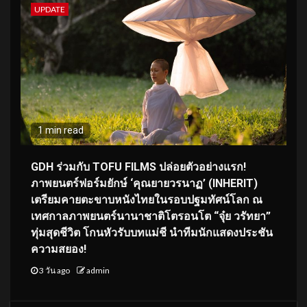
UPDATE
1 min read
GDH ร่วมกับ TOFU FILMS ปล่อยตัวอย่างแรก!
ภาพยนตร์ฟอร์มยักษ์ ‘คุณยายวรนาฏ’ (INHERIT)
เตรียมคายตะขาบหนังไทยในรอบปฐมทัศน์โลก ณ
เทศกาลภาพยนตร์นานาชาติโตรอนโต “จุ๋ย วรัทยา”
ทุ่มสุดชีวิต โกนหัวรับบทแม่ชี นำทีมนักแสดงประชัน
ความสยอง!
3 วัน ago
admin