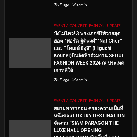
2 ปี ago
admin
EVENT & CONCERT
FASHION
UPDATE
ปังไม่ไหว! 3 พระเอกซีรีส์วายสุด
ฮอต “ฟอร์ด-ฐิติพงศ์”“Nat Chen”
และ “โคเฮย์ ฮิงุจิ” (Higuchi
Kouhei)บินลัดฟ้าร่วมงาน SEOUL
FASHION WEEK 2024 ณ ประเทศ
เกาหลีใต้
2 ปี ago
admin
EVENT & CONCERT
FASHION
UPDATE
สยามพารากอน ครองความเป็นที่
หนึ่งของ LUXURY DESTINATION
จัดงาน “SIAM PARAGON THE
LUXE HALL OPENING