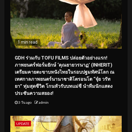
1 min read
GDH ร่วมกับ TOFU FILMS ปล่อยตัวอย่างแรก!
ภาพยนตร์ฟอร์มยักษ์ ‘คุณยายวรนาฏ’ (INHERIT)
เตรียมคายตะขาบหนังไทยในรอบปฐมทัศน์โลก ณ
เทศกาลภาพยนตร์นานาชาติโตรอนโต “จุ๋ย วรัท
ยา” ทุ่มสุดชีวิต โกนหัวรับบทแม่ชี นำทีมนักแสดง
ประชันความสยอง!
3 วัน ago
admin
UPDATE