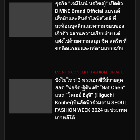
ธุรกิจ “เจมีไนน์ นรวิชญ์” เปิดตัว
DIVINE Brand Official แบรนด์
เสื้อผ้าและสินค้าไลฟ์สไตล์ ที่
สะท้อนบุคลิกและความชอบของ
เจ้าตัว ผสานความเรียบง่าย แต่
แฝงไปด้วยความสนุก ชิค สตรีท ที่
ขอติดแกลมและเท่ตามแบบฉบับ
EVENT & CONCERT
FASHION
UPDATE
ปังไม่ไหว! 3 พระเอกซีรีส์วายสุด
ฮอต “ฟอร์ด-ฐิติพงศ์”“Nat Chen”
และ “โคเฮย์ ฮิงุจิ” (Higuchi
Kouhei)บินลัดฟ้าร่วมงาน SEOUL
FASHION WEEK 2024 ณ ประเทศ
เกาหลีใต้