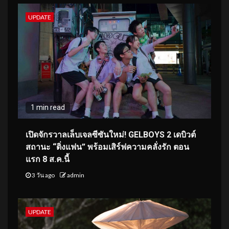
UPDATE
1 min read
เปิดจักรวาลเล็บเจลซีซันใหม่! GELBOYS 2 เดบิวต์
สถานะ “ติ่งแฟน” พร้อมเสิร์ฟความคลั่งรัก ตอน
แรก 8 ส.ค.นี้
3 วัน ago
admin
UPDATE