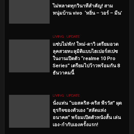
ไม่พลาดทุกวินาทีสำคัญ
! สาม
หนุ่มบ้าน vivo ‘หยิ่น – วอร์ – มีน’
LIVING
UPDATE
แซ่บไม่พัก! ใหม่-ดาวิ เตรียมอวด
ลุคสวยทะลุมิติแบบไฮเปอร์สเปซ
ในงานเปิดตัว “realme 10 Pro
Series” เตรียมไปว้าวพร้อมกัน 8
ธันวาคมนี้
LIVING
UPDATE
นั่งแท่น “บอสคริส-คริส พีรวัส” ผุด
ธุรกิจของตัวเอง “สลัดแห่ง
อนาคต” พร้อมเปิดตัวหนังสั้น เล่น
เอง-กำกับเองครั้งแรก!