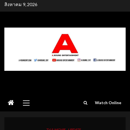
Skip
สิงหาคม 9, 2026
to
content
Primary
Watch Online
Menu
TV & MOVIE
UPDATE