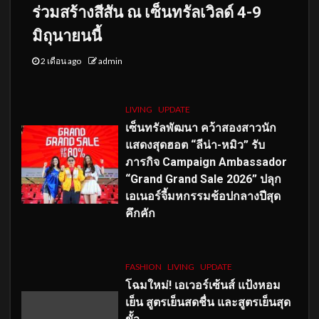
ร่วมสร้างสีสัน ณ เซ็นทรัลเวิลด์ 4-9
มิถุนายนนี้
2 เดือน ago
admin
LIVING
UPDATE
เซ็นทรัลพัฒนา คว้าสองสาวนัก
แสดงสุดฮอต “ลีน่า-หมิว” รับ
ภารกิจ Campaign Ambassador
“Grand Grand Sale 2026” ปลุก
เอเนอร์จี้มหกรรมช้อปกลางปีสุด
คึกคัก
FASHION
LIVING
UPDATE
โฉมใหม่
! เอเวอร์เซ้นส์ แป้งหอม
เย็น สูตรเย็นสดชื่น และสูตรเย็นสุด