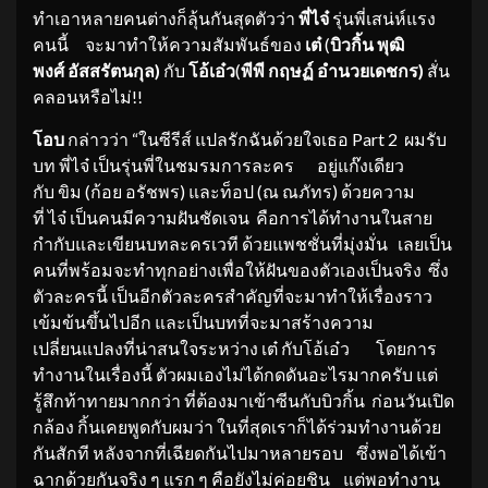
ทำเอาหลายคนต่างก็ลุ้นกันสุดตัวว่า
พี่ไจ๋
รุ่นพี่เสน่ห์แรง
คนนี้
จะมาทำให้ความสัมพันธ์ของ
เต
(
บิวก
ิ้น
พุฒิ
พงศ์
อัสส
รัตนกุล
)
กับ
โอ้
เอ๋
ว
(
พีพี
กฤษฏ์
อำนวยเดชกร
)
สั่น
คลอนหรือไม่!!
โอบ
กล่าวว่า “ในซีรีส์ แปลรักฉันด้วยใจเธอ Part 2 ผมรับ
บท พี่ไจ๋ เป็นรุ่นพี่ในชมรมการละคร อยู่แก๊งเดียว
กับ ขิม (ก้อย อรัชพร) และท็อป (ณ ณภัทร) ด้วยความ
ที่ ไจ๋ เป็นคนมีความฝันชัดเจน คือการได้ทำงานในสาย
กำกับและเขียนบทละครเวที ด้วยแพชชั่นที่มุ่งมั่น เลยเป็น
คนที่พร้อมจะทำทุกอย่างเพื่อให้ฝันของตัวเองเป็นจริง ซึ่ง
ตัวละครนี้ เป็นอีกตัวละครสำคัญที่จะมาทำให้เรื่องราว
เข้มข้นขึ้นไปอีก และเป็นบทที่จะมาสร้างความ
เปลี่ยนแปลงที่น่าสนใจระหว่าง เต๋ กับโอ้เอ๋ว โดยการ
ทำงานในเรื่องนี้
ตัวผมเองไม่ได้กดดันอะไรมากครับ แต่
รู้สึกท้าทายมากกว่า ที่ต้องมาเข้าซีนกับบิวกิ้น ก่อนวันเปิด
กล้อง กิ้นเคยพูดกับผมว่า ในที่สุดเราก็ได้ร่วมทำงานด้วย
กันสักที หลังจากที่เฉียดกันไปมาหลายรอบ ซึ่งพอได้เข้า
ฉากด้วยกันจริง ๆ แรก ๆ คือยังไม่ค่อยชิน แต่พอทำงาน