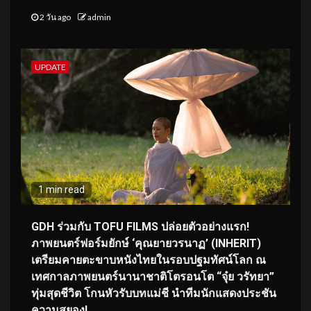
2 วัน ago
admin
UPDATE
1 min read
GDH ร่วมกับ TOFU FILMS ปล่อยตัวอย่างแรก!
ภาพยนตร์ฟอร์มยักษ์ ‘คุณยายวรนาฏ’ (INHERIT)
เตรียมคายตะขาบหนังไทยในรอบปฐมทัศน์โลก ณ
เทศกาลภาพยนตร์นานาชาติโตรอนโต “จุ๋ย วรัทยา”
ทุ่มสุดชีวิต โกนหัวรับบทแม่ชี นำทีมนักแสดงประชัน
ความสยอง!