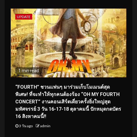
UPDATE
1 min read
“FOURTH” ชวนแฟนๆ มาร่วมเก็บโมเมนต์สุด
พิเศษ! ที่จะทำให้ทุกคนต้องร้อง “OH MY FOURTH
CONCERT” งานคอนเสิร์ตเดี่ยวครั้งยิ่งใหญ่สุด
มหัศจรรย์ 3 วัน 16-17-18 ตุลาคมนี้ ปักหมุดกดบัตร
16 สิงหาคมนี้!!
3 วัน ago
admin