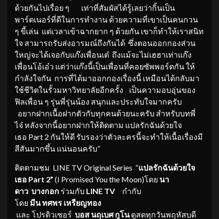
ด้วยกันไปเรื่อย ๆ เท่าที่สัมผัสได้รู้เลยว่ากิ้นเป็น
พาร์ตเนอร์ที่ดีในการทำงาน ด้วยความที่เขาเป็นคนกวน
ๆ ขี้เล่น แต่เวลาเข้าฉากยาก ๆ ด้วยกัน เขาก็ทำให้เราสนิท
ใจ สามารถรับส่งอารมณ์ถึงกันได้ ซึ่งตอนออกกองส่วน
ใหญ่จะได้เจอกับแก๊งเพื่อนเต๋ ถึงแม้จะไม่เฮฮาเท่าแก๊ง
เพื่อนโอ้เอ๋ว แต่ว่าแก๊งนี้เป็นเพื่อนที่คอยซัพพอร์ตกัน ให้
กำลังใจกัน การที่ได้มาออกกองเรื่องนี้ เหมือนได้กลับมา
ใช้ชีวิตในรั้วมหาวิทยาลัยอีกครั้ง เป็นความอบอุ่นของ
ฟิลเพื่อน ๆ รุ่นพี่รุ่นน้อง สนุกและประทับใจมากครับ
อยากฝากเนื้อฝากตัวกับทุกคนด้วยนะครับ สำหรับบทพี่
ไจ๋ หลังจากนี้อยากฝากให้ติดตาม แปลรักฉันด้วยใจ
เธอ Part 2
กันให้ดี รับรองว่าตัวละครนี้จะทำให้เนื้อเรื่องมี
สีสันมากขึ้น แน่นอนครับ”
ติดตามชม LINE TV Original Series “
แปลรักฉันด้วยใจ
เธอ
Part 2
”
(I Promised You the Moon)
โดย
นา
ดาว
บางกอก
ร่วมกับ
LINE TV
กำกับ
โดย
มีน
ทศพร
เหรียญทอง
และ โปรดิวเซอร์
บอส
นฤเบศ
กูโน
ดูสดทุกวันพฤหัสบดี