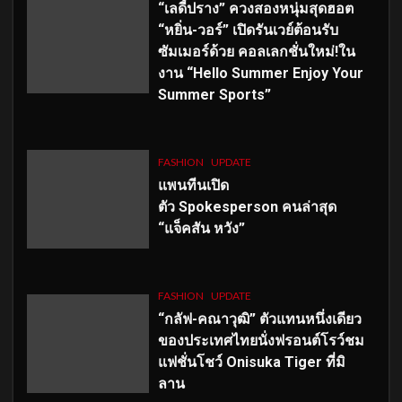
“เลดี้ปราง” ควงสองหนุ่มสุดฮอต
“หยิ่น-วอร์” เปิดรันเวย์ต้อนรับ
ซัมเมอร์ด้วย คอลเลกชั่นใหม่!ใน
งาน “Hello Summer Enjoy Your
Summer Sports”
FASHION
UPDATE
แพนทีนเปิด
ตัว
Spokesperson คนล่าสุด
“แจ็คสัน หวัง”
FASHION
UPDATE
“กลัฟ-คณาวุฒิ” ตัวแทนหนึ่งเดียว
ของประเทศไทยนั่งฟรอนต์โรว์ชม
แฟชั่นโชว์ Onisuka Tiger ที่มิ
ลาน