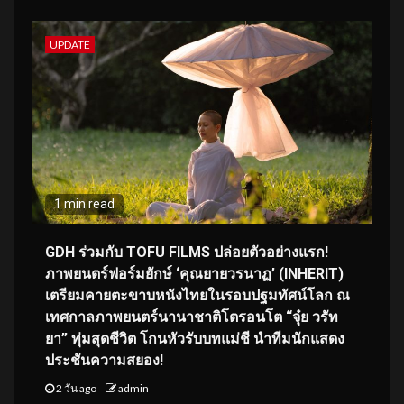
UPDATE
1 min read
GDH ร่วมกับ TOFU FILMS ปล่อยตัวอย่างแรก!
ภาพยนตร์ฟอร์มยักษ์ ‘คุณยายวรนาฏ’ (INHERIT)
เตรียมคายตะขาบหนังไทยในรอบปฐมทัศน์โลก ณ
เทศกาลภาพยนตร์นานาชาติโตรอนโต “จุ๋ย วรัท
ยา” ทุ่มสุดชีวิต โกนหัวรับบทแม่ชี นำทีมนักแสดง
ประชันความสยอง!
2 วัน ago
admin