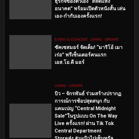
ธุรกิจของตัวเอง “สลัดแห่ง
อนาคต” พร้อมเปิดตัวหนังสั้น เล่น
เอง-กำกับเองครั้งแรก!
EVENT & CONCERT
LIVING
UPDATE
ซัคเซสมอร์ จัดเต็ม
!
“มาริโอ้ เมา
เร่อ” พรีเซ็นเตอร์คนแรก
เอส
.โอ.ดี มอร์
LIVING
UPDATE
บิว – จักรพันธ์ ร่วมสร้างปรากฏ
การณ์การช้อปสุดสนุก กับ
แคมเปญ “Central Midnight
Sale”ในรูปแบบ On The Way
Live ครั้งแรก! ผ่าน Tik Tok
Central Department
Storeส่ง #บะบิวไปเซ็นทรัล