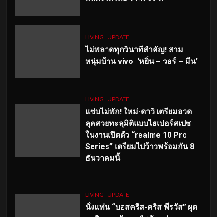
LIVING
UPDATE
ไม่พลาดทุกวินาทีสำคัญ
! สาม
หนุ่มบ้าน vivo ‘หยิ่น – วอร์ – มีน’
LIVING
UPDATE
แซ่บไม่พัก! ใหม่-ดาวิ เตรียมอวด
ลุคสวยทะลุมิติแบบไฮเปอร์สเปซ
ในงานเปิดตัว “realme 10 Pro
Series” เตรียมไปว้าวพร้อมกัน 8
ธันวาคมนี้
LIVING
UPDATE
นั่งแท่น “บอสคริส-คริส พีรวัส” ผุด