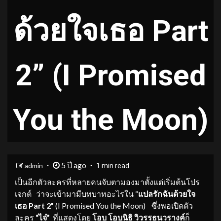
ด้วยใจเธอ Part
2” (I Promised
You the Moon)
5 ปี ago
admin
1 min read
เป็นอีกตัวละครที่หลายคนจับตามองมาตั้งแต่เริ่มต้นโปร
เจกต์ ว่าจะเข้ามามีบทบาทอะไรใน “
แปลรักฉันด้วยใจ
เธอ
Part 2
”
(I Promised You the Moon) ซึ่งพอเปิดตัว
ละคร
“ไจ๋”
ที่แสดงโดย
โอบ
โอบนิธิ
วิว
รรธนว
ราง
ค์
ก็