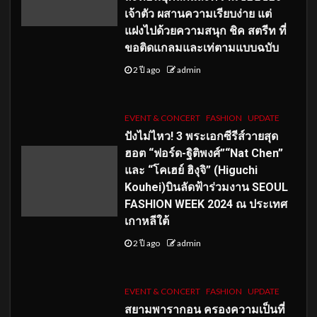
เจ้าตัว ผสานความเรียบง่าย แต่
แฝงไปด้วยความสนุก ชิค สตรีท ที่
ขอติดแกลมและเท่ตามแบบฉบับ
2 ปี ago
admin
EVENT & CONCERT
FASHION
UPDATE
ปังไม่ไหว! 3 พระเอกซีรีส์วายสุด
ฮอต “ฟอร์ด-ฐิติพงศ์”“Nat Chen”
และ “โคเฮย์ ฮิงุจิ” (Higuchi
Kouhei)บินลัดฟ้าร่วมงาน SEOUL
FASHION WEEK 2024 ณ ประเทศ
เกาหลีใต้
2 ปี ago
admin
EVENT & CONCERT
FASHION
UPDATE
สยามพารากอน ครองความเป็นที่