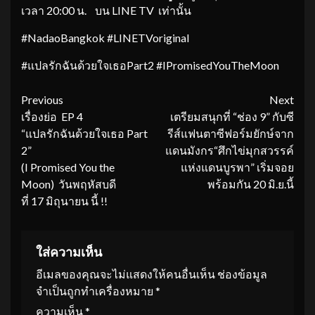
เวลา 20:00 น.
บน LINE TV เท่านั้น
#NadaoBangkok #LINETVoriginal
#แปลรักฉันด้วยใจเธอPart2 #IPromisedYouTheMoon
Continue
Previous
Next
เรื่องย่อ EP 4
เตรียมสนุกที่ “ช่อง 9” กับซี
Reading
“แปลรักฉันด้วยใจเธอ Part
รีส์แฟนตาซีฟอร์มยักษ์จาก
2”
แดนมังกร“ศึกไข่มุกสวรรค์
(I Promised You the
แห่งแดนบูรพา” เริ่มจอย
Moon) วันพฤหัสบดี
พร้อมกัน 20 มิ.ย.นี้
ที่ 17 มิถุนายน นี้ !!
ใส่ความเห็น
อีเมลของคุณจะไม่แสดงให้คนอื่นเห็น
ช่องข้อมูล
จำเป็นถูกทำเครื่องหมาย
*
ความเห็น
*