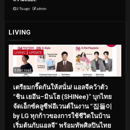
2 วัน ago
admin
LIVING
LIVING
UPDATE
1 min read
เตรียมกรี๊ดกันให้สนั่น! แอลจีคว้าตัว
“ชิน เยอึน–มินโฮ (SHINee)” บุกไทย
จัดเอ็กซ์คลูซีฟอีเวนต์ในงาน “집들이
by LG ทุกก้าวของการใช้ชีวิตในบ้าน
เริ่มต้นกับแอลจี” พร้อมทัพศิลปินไทย