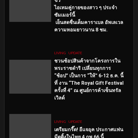
ขั้ว
ไอเทมคู่กายของสาว ๆ ประจำ
ซัมเมอร์นี้
เย็นสดชื่นเต็มคาราเบล อัพเลเวล
ความหอมยาวนาน
8
ชม.
LIVING
UPDATE
ชวนช้อปสินค้าจากโครงการใน
พระราชดำริ เปลี่ยนทุกการ
“ช้อป” เป็นการ “ให้” 6-12 ธ.ค. นี้
ที่ งาน “The Royal Gift Festival
ครั้งที่ 4” ณ ศูนย์การค้าเซ็นทรัล
เวิลด์
LIVING
UPDATE
เตรียมกรี๊ด! อีแจอุค ประกาศแฟน
มีตติ้งในไทย 4 กพ 66 นี้