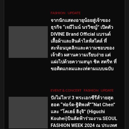
FASHION
UPDATE
จากนักแสดงอายุน้อยสู่เจ้าของ
ธุรกิจ “เจมีไนน์ นรวิชญ์” เปิดตัว
DIVINE Brand Official แบรนด์
เสื้อผ้าและสินค้าไลฟ์สไตล์ ที่
สะท้อนบุคลิกและความชอบของ
เจ้าตัว ผสานความเรียบง่าย แต่
แฝงไปด้วยความสนุก ชิค สตรีท ที่
ขอติดแกลมและเท่ตามแบบฉบับ
EVENT & CONCERT
FASHION
UPDATE
ปังไม่ไหว! 3 พระเอกซีรีส์วายสุด
ฮอต “ฟอร์ด-ฐิติพงศ์”“Nat Chen”
และ “โคเฮย์ ฮิงุจิ” (Higuchi
Kouhei)บินลัดฟ้าร่วมงาน SEOUL
FASHION WEEK 2024 ณ ประเทศ