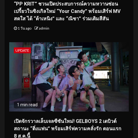
“PP KRIT” ชวนเปิดประสบการณ์ความหวานซ่อน
เปรี้ยวในซิงเกิลใหม่ “Your Candy” พร้อมเสิร์ฟ MV
สดใส ได้ “ต้าเหนิง” และ “ณิชา” ร่วมเติมสีสัน
1 วัน ago
admin
UPDATE
1 min read
เปิดจักรวาลเล็บเจลซีซันใหม่! GELBOYS 2 เดบิวต์
สถานะ “ติ่งแฟน” พร้อมเสิร์ฟความคลั่งรัก ตอนแรก
8 ส.ค.นี้