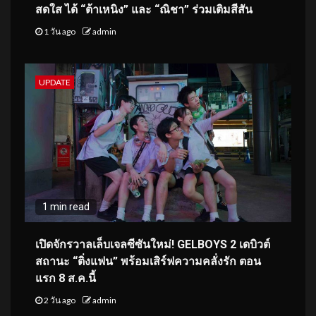
สดใส ได้ “ต้าเหนิง” และ “ณิชา” ร่วมเติมสีสัน
1 วัน ago
admin
UPDATE
1 min read
เปิดจักรวาลเล็บเจลซีซันใหม่! GELBOYS 2 เดบิวต์
สถานะ “ติ่งแฟน” พร้อมเสิร์ฟความคลั่งรัก ตอน
แรก 8 ส.ค.นี้
2 วัน ago
admin