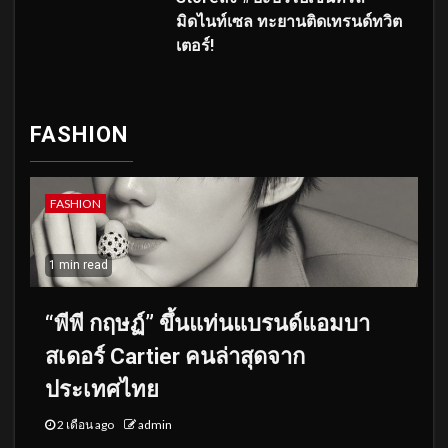
มิดไนท์เซล ทะยานติดเทรนด์ทวิต
เตอร์!
FASHION
FASHION
1 min read
“พีพี กฤษฏ์” ขึ้นแท่นแบรนด์แอมบา
สเดอร์ Cartier คนล่าสุดจาก
ประเทศไทย
2 เดือน ago
admin