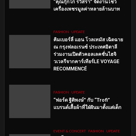
“คุณกุ๊กไก่ รวิสรา” จัดงานโชว์
เครื่องเพชรมูลค่าหลายล้านบาท
FASHION
UPDATE
คิมเบอร์ลี่ แอน โวลเทมัส เฉิดฉาย
ณ กรุงฟลอเรนซ์ ประเทศอิตาลี
ร่วมงานเปิดตัวคอลเลคชั่นไฮจิ
วเวลรีจากคาร์เทียร์LE VOYAGE
RECOMMENCÉ
FASHION
UPDATE
“ฟอร์ด ฐิติพงษ์” กับ “Trofi”
แบรนด์เสื้อผ้าที่ใฝ่ฝันมาตั้งแต่เด็ก
EVENT & CONCERT
FASHION
UPDATE