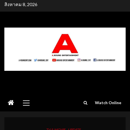
Skip
สิงหาคม 8, 2026
to
content
Primary
Watch Online
Menu
TV & MOVIE
UPDATE