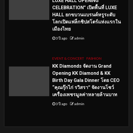
LUXE HALL OPENING
CELEBRATION” เปิดพื้นที่ LUXE
HALL ยกขบวนแบรนด์หรูระดับ
โลกเปิดแฟล็กชิปสโตร์แห่งแรกใน
เมืองไทย
3 ปี ago
admin
EVENT & CONCERT
FASHION
KK Diamonds จัดงาน Grand
Opening KK Diamond & KK
Birth Day Gala Dinner โดย CEO
“คุณกุ๊กไก่ รวิสรา” จัดงานโชว์
เครื่องเพชรมูลค่าหลายล้านบาท
3 ปี ago
admin