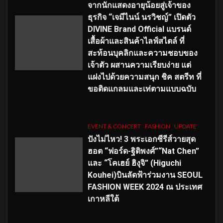
จากนักแสดงอายุน้อยสู่เจ้าของ
ธุรกิจ “เจมีไนน์ นรวิชญ์” เปิดตัว
DIVINE Brand Official แบรนด์
เสื้อผ้าและสินค้าไลฟ์สไตล์ ที่
สะท้อนบุคลิกและความชอบของ
เจ้าตัว ผสานความเรียบง่าย แต่
แฝงไปด้วยความสนุก ชิค สตรีท ที่
ขอติดแกลมและเท่ตามแบบฉบับ
EVENT & CONCERT
FASHION
UPDATE
ปังไม่ไหว! 3 พระเอกซีรีส์วายสุด
ฮอต “ฟอร์ด-ฐิติพงศ์”“Nat Chen”
และ “โคเฮย์ ฮิงุจิ” (Higuchi
Kouhei)บินลัดฟ้าร่วมงาน SEOUL
FASHION WEEK 2024 ณ ประเทศ
เกาหลีใต้