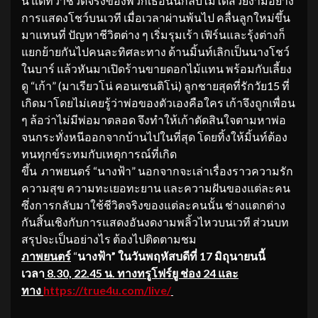
นี้ แต่ทว่าชีวิตจริงของพวกเธอนั้นกลับไม่ได้สวยงามอย่าง
การแสดงโชว์บนเวที เมื่อเวลาผ่านพ้นไป คลื่นลูกใหม่ขึ้น
มาแทนที่ ปัญหาชีวิตต่าง ๆ เริ่มรุมเร้า เฟิร์นและรุ้งต่างก็
แยกย้ายกันไปคนละทิศละทาง ด้านมิ้นท์เลิกเป็นนางโชว์
ในบาร์ แล้วหันมาเปิดร้านขายดอกไม้แทน พร้อมกับเลี้ยง
ดู “เก้า” (มาเรียวโน่ คอนเซนติโน่) ลูกชายสุดที่รักวัย15 ที่
เกิดมาโดยไม่เคยรู้ว่าพ่อของตัวเองคือใคร เก้าจึงถูกเพื่อน
ๆ ล้อว่าไม่มีพ่อมาตลอด จึงทำให้เก้าตัดสินใจตามหาพ่อ
จนกระทั่งหนีออกจากบ้านไปในที่สุด โดยทิ้งให้มิ้นท์ต้อง
ทนทุกข์ระทมกับเหตุการณ์ที่เกิด
ขึ้น ภาพยนตร์ “นางฟ้า” นอกจากจะเล่าเรื่องราวความรัก
ความสุข ความทะเยอทะยาน และความฝันของแต่ละคน
ซึ่งการกลับมาใช้ชีวิตจริงของแต่ละคนนั้น ช่างแตกต่าง
กันสิ้นเชิงกับการแสดงอันงดงามพลิ้วไหวบนเวที ส่วนบท
สรุปจะเป็นอย่างไร ต้องไปติดตามชม
ภาพยนตร์
“
นางฟ้า” ในวันพฤหัสบดีที่ 17 มิถุนายนนี้
เวลา
8
.30, 22.45 น. ทางทรูโฟร์ยู ช่อง 24 และ
ทาง
https://true4u.com/live/