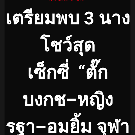
เตรียมพบ
3
นาง
โชว์สุด
เซ็กซี่ “ตั๊ก
บงกช
–
หญิง
รฐา
–
อมยิ้ม จุฬา