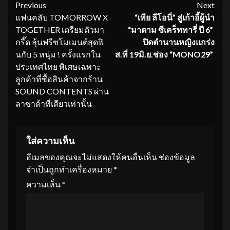
Continue
Previous
Next
แฟนคลับ TOMORROW X
“เทีย ลีโอนี่” สู่เก้าอี้ผู้นำ
Reading
TOGETHER เตรียมตัวมา
“มาดาม ซีเคร็ททารี่ ปี
6”
กรี๊ด ลุ้นฟรีซโมเมนต์สุดฟิ
ปิดตำนานหญิงแกร่ง
นกับ 5 หนุ่ม ! ครั้งแรกใน
ส.ที่ 19มิ.ย.ช่อง “MONO29”
ประเทศไทย พิเศษเฉพาะ
ลูกค้าที่ซื้อสินค้าจากร้าน
SOUND CONTENTS ผ่าน
ลาซาด้าที่เดียวเท่านั้น
ใส่ความเห็น
อีเมลของคุณจะไม่แสดงให้คนอื่นเห็น
ช่องข้อมูล
จำเป็นถูกทำเครื่องหมาย
*
ความเห็น
*