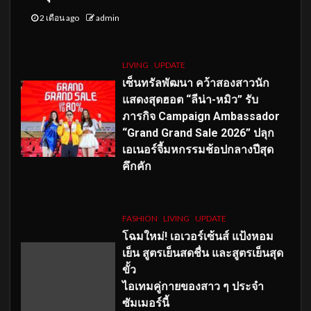
2 เดือน ago
admin
LIVING
UPDATE
เซ็นทรัลพัฒนา คว้าสองสาวนัก
แสดงสุดฮอต “ลีน่า-หมิว” รับ
ภารกิจ Campaign Ambassador
“Grand Grand Sale 2026” ปลุก
เอเนอร์จี้มหกรรมช้อปกลางปีสุด
คึกคัก
FASHION
LIVING
UPDATE
โฉมใหม่
! เอเวอร์เซ้นส์ แป้งหอม
เย็น สูตรเย็นสดชื่น และสูตรเย็นสุด
ขั้ว
ไอเทมคู่กายของสาว ๆ ประจำ
ซัมเมอร์นี้