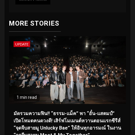
MORE STORIES
UPDATE
1 min read
มัดรวมความฟิน!! “ธรรม-แม็ค” พา “อั๋น-แสตมป์”
เปิดโหมดคนดวงดี! เสิร์ฟโมเมนต์หวานตอนแรกซีรีส์
“จุดจีบสายมู Unlucky Bae” ให้อินทุกอารมณ์ ในงาน