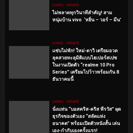
LIVING
UPDATE
ไม่พลาดทุกวินาทีสำคัญ
! สาม
หนุ่มบ้าน vivo ‘หยิ่น – วอร์ – มีน’
LIVING
UPDATE
แซ่บไม่พัก! ใหม่-ดาวิ เตรียมอวด
ลุคสวยทะลุมิติแบบไฮเปอร์สเปซ
ในงานเปิดตัว “realme 10 Pro
Series” เตรียมไปว้าวพร้อมกัน 8
ธันวาคมนี้
LIVING
UPDATE
นั่งแท่น “บอสคริส-คริส พีรวัส” ผุด
ธุรกิจของตัวเอง “สลัดแห่ง
อนาคต” พร้อมเปิดตัวหนังสั้น เล่น
เอง-กำกับเองครั้งแรก!