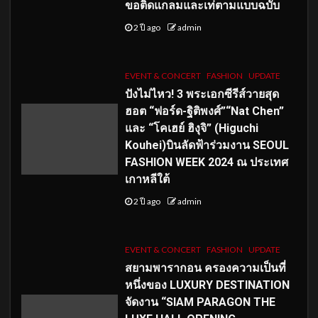
ขอติดแกลมและเท่ตามแบบฉบับ
2 ปี ago
admin
EVENT & CONCERT
FASHION
UPDATE
ปังไม่ไหว! 3 พระเอกซีรีส์วายสุด
ฮอต “ฟอร์ด-ฐิติพงศ์”“Nat Chen”
และ “โคเฮย์ ฮิงุจิ” (Higuchi
Kouhei)บินลัดฟ้าร่วมงาน SEOUL
FASHION WEEK 2024 ณ ประเทศ
เกาหลีใต้
2 ปี ago
admin
EVENT & CONCERT
FASHION
UPDATE
สยามพารากอน ครองความเป็นที่
หนึ่งของ LUXURY DESTINATION
จัดงาน “SIAM PARAGON THE