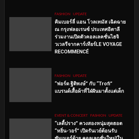
FASHION
UPDATE
คิมเบอร์ลี่ แอน โวลเทมัส เฉิดฉาย
ณ กรุงฟลอเรนซ์ ประเทศอิตาลี
ร่วมงานเปิดตัวคอลเลคชั่นไฮจิ
วเวลรีจากคาร์เทียร์LE VOYAGE
RECOMMENCÉ
FASHION
UPDATE
“ฟอร์ด ฐิติพงษ์” กับ “Trofi”
แบรนด์เสื้อผ้าที่ใฝ่ฝันมาตั้งแต่เด็ก
EVENT & CONCERT
FASHION
UPDATE
“เลดี้ปราง” ควงสองหนุ่มสุดฮอต
“หยิ่น-วอร์” เปิดรันเวย์ต้อนรับ
ซัมเมอร์ด้วย คอลเลกชั่นใหม่!ใน