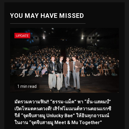
YOU MAY HAVE MISSED
UPDATE
1 min read
มัดรวมความฟิน!! “ธรรม-แม็ค” พา “อั๋น-แสตมป์”
เปิดโหมดคนดวงดี! เสิร์ฟโมเมนต์หวานตอนแรกซี
รีส์ “จุดจีบสายมู Unlucky Bae” ให้อินทุกอารมณ์
ในงาน “จุดจีบสายมู Meet & Mu Together”