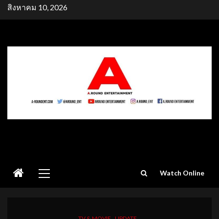
Skip
สิงหาคม 10, 2026
to
content
Primary
Watch Online
Menu
TV & MOVIE
UPDATE