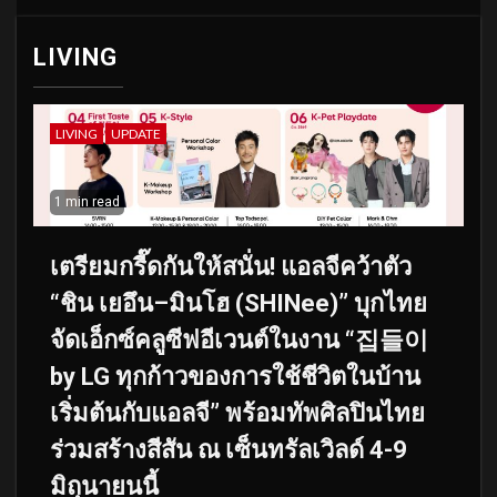
LIVING
LIVING
UPDATE
1 min read
เตรียมกรี๊ดกันให้สนั่น! แอลจีคว้าตัว
“ชิน เยอึน–มินโฮ (SHINee)” บุกไทย
จัดเอ็กซ์คลูซีฟอีเวนต์ในงาน “집들이
by LG ทุกก้าวของการใช้ชีวิตในบ้าน
เริ่มต้นกับแอลจี” พร้อมทัพศิลปินไทย
ร่วมสร้างสีสัน ณ เซ็นทรัลเวิลด์ 4-9
มิถุนายนนี้