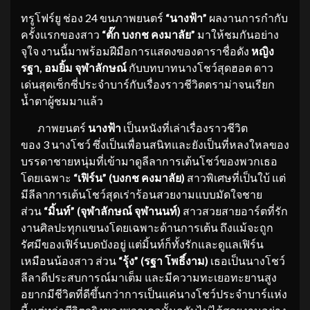
ทรูโฟร์ยู ช่อง 24 ขนภาพยนตร์
“
นางฟ้า”
ผลงานการกำกับ
ครั้งแรกของสาว
“ตั๊ก บงกช คงมาลัย”
มาให้ชมกันอย่าง
จุใจ งานนี้มาพร้อมฝีมือการแสดงของดาราชื่อดัง
หญิง
รฐา
,
อมยิ้ม จุฬาลักษณ์
กับบทบาทนางโชว์สุดฮอต ดาว
เด่นสุดเซ็กซี่ประจำบาร์กับเรื่องราวชีวิตดราม่าจนเรียก
น้ำตาผู้ชมมาแล้ว
ภาพยนตร์
นางฟ้า
เป็นหนังที่เล่าเรื่องราวชีวิต
ของ 3 นางโชว์ ซึ่งเป็นเพื่อนสนิทและยังเป็นที่หลงใหลของ
บรรดาชายหนุ่มที่เข้ามาดูลีลาการเต้นโชว์ของพวกเธอ
โดยเฉพาะ
“เฟิร์น” (บงกช คงมาลัย)
สาวพิเศษที่เป็นใบ้ แต่
มีลีลาการเต้นโชว์สุดเร่าร้อนสวยงามแบบมัดใจชาย
ส่วน
“มิ้นท์” (จุฬาลักษณ์ จุฬานนท์)
สาวสวยสายอาร์ตที่รัก
งานศิลปะทุกแขนงโดยเฉพาะด้านการเต้น ถึงแม้จะถูก
รัศมีของเฟิร์นบดบังอยู่ แต่มิ้นท์ก็ทั้งรักและดูแลเฟิร์น
เหมือนน้องสาว ส่วน
“รุ้ง” (รฐา โพธิ์งาม)
เธอเป็นนางโชว์
ลีลาดีประสบการณ์มาเต็ม และมีความทะเยอทะยานสูง
อยากมีชีวิตที่ดีขึ้นกว่าการเป็นแค่นางโชว์ประจำบาร์แห่ง