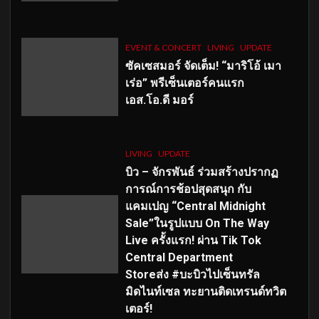
EVENT & CONCERT
LIVING
UPDATE
ซัคเซสมอร์ จัดเต็ม
!
“มาริโอ้ เมา
เร่อ” พรีเซ็นเตอร์คนแรก
เอส
.โอ.ดี มอร์
LIVING
UPDATE
บิว – จักรพันธ์ ร่วมสร้างปรากฏ
การณ์การช้อปสุดสนุก กับ
แคมเปญ “Central Midnight
Sale”ในรูปแบบ On The Way
Live ครั้งแรก! ผ่าน Tik Tok
Central Department
Storeส่ง #บะบิวไปเซ็นทรัล
มิดไนท์เซล ทะยานติดเทรนด์ทวิต
เตอร์!