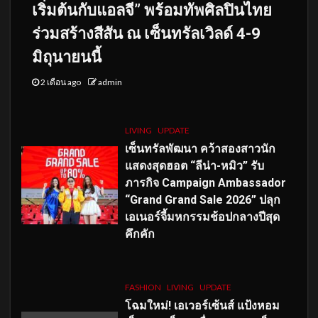
เริ่มต้นกับแอลจี” พร้อมทัพศิลปินไทย
ร่วมสร้างสีสัน ณ เซ็นทรัลเวิลด์ 4-9
มิถุนายนนี้
2 เดือน ago
admin
LIVING
UPDATE
เซ็นทรัลพัฒนา คว้าสองสาวนัก
แสดงสุดฮอต “ลีน่า-หมิว” รับ
ภารกิจ Campaign Ambassador
“Grand Grand Sale 2026” ปลุก
เอเนอร์จี้มหกรรมช้อปกลางปีสุด
คึกคัก
FASHION
LIVING
UPDATE
โฉมใหม่
! เอเวอร์เซ้นส์ แป้งหอม