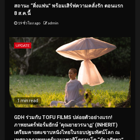
สถานะ “ติ่งแฟน” พร้อมเสิร์ฟความคลั่งรัก ตอนแรก
8 ส.ค.นี้
19 ชั่วโมง ago
admin
UPDATE
1 min read
GDH ร่วมกับ TOFU FILMS ปล่อยตัวอย่างแรก!
ภาพยนตร์ฟอร์มยักษ์ ‘คุณยายวรนาฏ’ (INHERIT)
เตรียมคายตะขาบหนังไทยในรอบปฐมทัศน์โลก ณ
เทศกาลภาพยนตร์นานาชาติโตรอนโต “จุ๋ย วรัทยา”