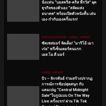
นั่งแท่น “บอสคริส-คริส พีรวัส” ผุด
ธุรกิจของตัวเอง “สลัดแห่ง
อนาคต” พร้อมเปิดตัวหนังสั้น เล่น
เอง-กำกับเองครั้งแรก!
EVENT & CONCERT
LIVING
UPDATE
ซัคเซสมอร์ จัดเต็ม
!
“มาริโอ้ เมา
เร่อ” พรีเซ็นเตอร์คนแรก
เอส
.โอ.ดี มอร์
LIVING
UPDATE
บิว – จักรพันธ์ ร่วมสร้างปรากฏ
การณ์การช้อปสุดสนุก กับ
แคมเปญ “Central Midnight
Sale”ในรูปแบบ On The Way
Live ครั้งแรก! ผ่าน Tik Tok