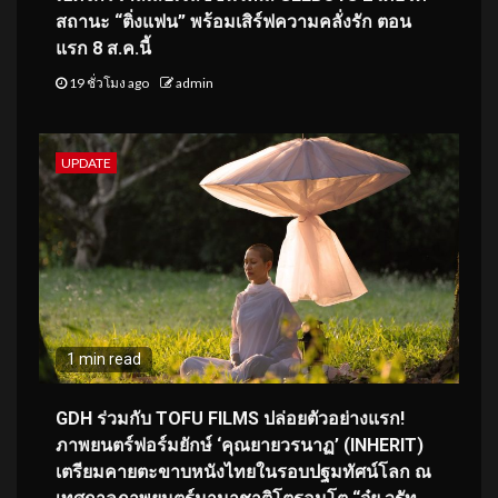
สถานะ “ติ่งแฟน” พร้อมเสิร์ฟความคลั่งรัก ตอน
แรก 8 ส.ค.นี้
19 ชั่วโมง ago
admin
UPDATE
1 min read
GDH ร่วมกับ TOFU FILMS ปล่อยตัวอย่างแรก!
ภาพยนตร์ฟอร์มยักษ์ ‘คุณยายวรนาฏ’ (INHERIT)
เตรียมคายตะขาบหนังไทยในรอบปฐมทัศน์โลก ณ