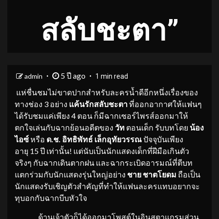
สลับชะตา”
5 ปี ago
admin
1 min read
แห่ชื่นชมไม่ขาดปากสำหรับละครน้ำดีอีกหนึ่งเรื่องของ
ทางช่อง 3
อย่าง
แค้นรักสลับชะตา
ที่ออกอากาศให้แฟนๆ
ได้รับชมแค่เพียง 4 ตอน ก็มีฉากเซอร์ไพรส์ออกมาให้
ตกใจเล่นกับฉากย้อนอดีตของ
วัท
ตอนเด็ก รับบทโดย
น้อง
ไอซ์
หรือ
ด.ช. อิทธิพัทธ์ เล็กอุทัยวรรณ
ปัจจุบันเพียง
อายุ 15 ปี เท่านั้น! แต่นับเป็นนักแสดงเด็กที่ฝีมือเกินตัว
จริงๆ กับฉากเดินตากฝน และฉากระเบิดอารมณ์ที่ตีบท
แตกร่วมกับนักแสดงรุ่นใหญ่อย่าง
ชาย ชาตโยดม
ถือเป็น
นักแสดงรับเชิญตัวสำคัญที่ทำให้แฟนละครแทบอยากจะ
ทุบอกกับฉากบีบหัวใจ
ด้านเจ้าตัวก็ได้ออกมาโพสต์ในอินสตาแกรมส่วน