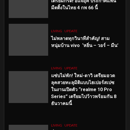
เตรียมกรี๊ด! อีแจอุค ประกาศแฟน
มีตติ้งในไทย 4 กพ 66 นี้
LIVING
UPDATE
ไม่พลาดทุกวินาทีสำคัญ
! สาม
หนุ่มบ้าน vivo ‘หยิ่น – วอร์ – มีน’
LIVING
UPDATE
แซ่บไม่พัก! ใหม่-ดาวิ เตรียมอวด
ลุคสวยทะลุมิติแบบไฮเปอร์สเปซ
ในงานเปิดตัว “realme 10 Pro
Series” เตรียมไปว้าวพร้อมกัน 8
ธันวาคมนี้
LIVING
UPDATE