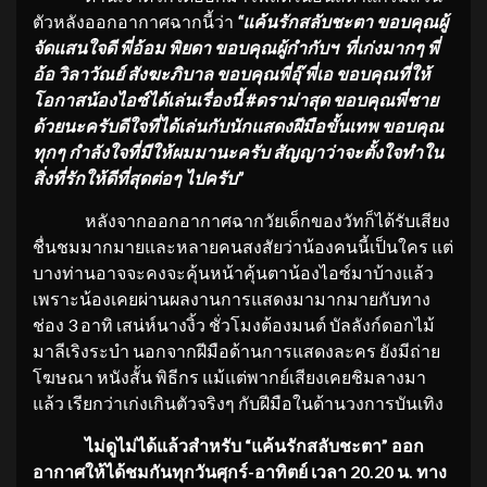
ตัวหลังออกอากาศฉากนี้ว่า
“
แค้นรักสลับชะตา ขอบคุณผู้
จัดแสนใจดี พี่อ้อม พิยดา ขอบคุณผู้กำกับฯ ที่เก่งมากๆ พี่
อ้อ วิลาวัณย์ สังฆะภิบาล ขอบคุณพี่อุ๊ พี่เอ ขอบคุณที่ให้
โอกาสน้องไอซ์ได้เล่นเรื่องนี้
#
ดราม่าสุด ขอบคุณพี่ชาย
ด้วยนะครับดีใจที่ได้เล่นกับนักแสดงฝีมือขั้นเทพ
ขอบคุณ
ทุกๆ กำลังใจที่มีให้ผมมานะครับ สัญญาว่าจะตั้งใจทำใน
สิ่งที่รักให้ดีที่สุดต่อๆ ไปครับ
”
หลังจากออกอากาศฉากวัยเด็กของวัทก็ได้รับเสียง
ชื่นชมมากมายและหลายคนสงสัยว่าน้องคนนี้เป็นใคร แต่
บางท่านอาจจะคงจะคุ้นหน้าคุ้นตาน้องไอซ์มาบ้างแล้ว
เพราะน้องเคยผ่านผลงานการแสดงมามากมายกับทาง
ช่อง 3 อาทิ เสน่ห์นางงิ้ว ชั่วโมงต้องมนต์ บัลลังก์ดอกไม้
มาลีเริงระบำ นอกจากฝีมือด้านการแสดงละคร ยังมีถ่าย
โฆษณา หนังสั้น พิธีกร แม้แต่พากย์เสียงเคยชิมลางมา
แล้ว เรียกว่าเก่งเกินตัวจริงๆ กับฝีมือในด้านวงการบันเทิง
ไม่ดูไม่ได้แล้วสำหรับ “แค้นรักสลับชะตา” ออก
อากาศให้ได้ชมกันทุกวันศุกร์-อาทิตย์ เวลา 20.20 น. ทาง