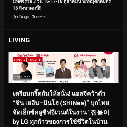
มหัศจรรย์ 3 วัน 16-17-18 ตุลาคมนี้ ปักหมุดกดบัตร
16 สิงหาคมนี้!!
1 วัน ago
admin
LIVING
LIVING
UPDATE
1 min read
เตรียมกรี๊ดกันให้สนั่น! แอลจีคว้าตัว
“ชิน เยอึน–มินโฮ (SHINee)” บุกไทย
จัดเอ็กซ์คลูซีฟอีเวนต์ในงาน “집들이
by LG ทุกก้าวของการใช้ชีวิตในบ้าน