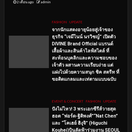
2 เดือน ago
admin
FASHION
UPDATE
จากนักแสดงอายุน้อยสู่เจ้าของ
ธุรกิจ “เจมีไนน์ นรวิชญ์” เปิดตัว
DIVINE Brand Official แบรนด์
เสื้อผ้าและสินค้าไลฟ์สไตล์ ที่
สะท้อนบุคลิกและความชอบของ
เจ้าตัว ผสานความเรียบง่าย แต่
แฝงไปด้วยความสนุก ชิค สตรีท ที่
ขอติดแกลมและเท่ตามแบบฉบับ
EVENT & CONCERT
FASHION
UPDATE
ปังไม่ไหว! 3 พระเอกซีรีส์วายสุด
ฮอต “ฟอร์ด-ฐิติพงศ์”“Nat Chen”
และ “โคเฮย์ ฮิงุจิ” (Higuchi
Kouhei)บินลัดฟ้าร่วมงาน SEOUL