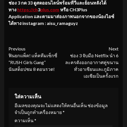
ช่อง 3 กด 33 ดูสดออนไลน์พร้อมทีวีและย้อนหลังได้
ทาง
https://ch
3
plus.com
หรือ CH3Plus
Application และตามมาส่องภาพนอกจากของน้องไอซ์
ได้ทาง instagram : aisu_ramaguyz
Continue
Previous
Next
ฟินยกแพ็ค! แท็คทีมเซ็กซี่
ช่อง 3 จับมือ Netflix นำ 6
Reading
“RUSH Girls Gang”
ละครดังออกอากาศคู่ขนาน
นันสต็อปชม 8 ตอนรวด!
ทั่วอาเซียนและภูมิภาค
เอเชียเป็นครั้งแรก
ใส่ความเห็น
อีเมลของคุณจะไม่แสดงให้คนอื่นเห็น
ช่องข้อมูล
จำเป็นถูกทำเครื่องหมาย
*
ความเห็น
*