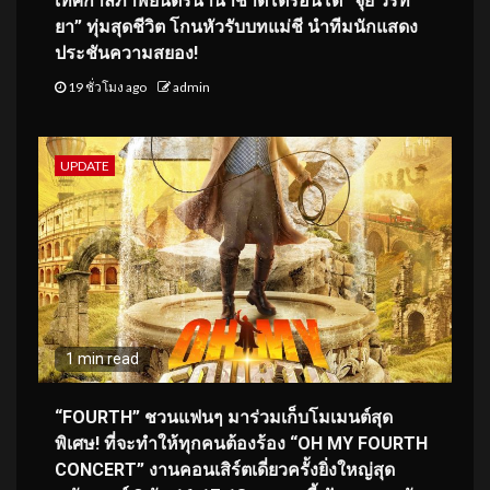
เทศกาลภาพยนตร์นานาชาติโตรอนโต “จุ๋ย วรัท
ยา” ทุ่มสุดชีวิต โกนหัวรับบทแม่ชี นำทีมนักแสดง
ประชันความสยอง!
19 ชั่วโมง ago
admin
UPDATE
1 min read
“FOURTH” ชวนแฟนๆ มาร่วมเก็บโมเมนต์สุด
พิเศษ! ที่จะทำให้ทุกคนต้องร้อง “OH MY FOURTH
CONCERT” งานคอนเสิร์ตเดี่ยวครั้งยิ่งใหญ่สุด