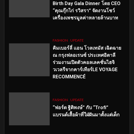
Birth Day Gala Dinner โดย CEO
“คุณกุ๊กไก่ รวิสรา” จัดงานโชว์
เครื่องเพชรมูลค่าหลายล้านบาท
FASHION
UPDATE
คิมเบอร์ลี่ แอน โวลเทมัส เฉิดฉาย
ณ กรุงฟลอเรนซ์ ประเทศอิตาลี
ร่วมงานเปิดตัวคอลเลคชั่นไฮจิ
วเวลรีจากคาร์เทียร์LE VOYAGE
RECOMMENCÉ
FASHION
UPDATE
“ฟอร์ด ฐิติพงษ์” กับ “Trofi”
แบรนด์เสื้อผ้าที่ใฝ่ฝันมาตั้งแต่เด็ก