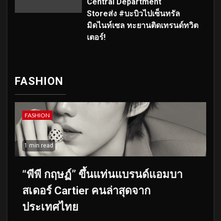
Central Department
Storeส่ง #บะบิวไปเซ็นทรัล
มิดไนท์เซล ทะยานติดเทรนด์ทวิต
เตอร์!
FASHION
FASHION
1 min read
“พีพี กฤษฏ์” ขึ้นแท่นแบรนด์แอมบา
สเดอร์ Cartier คนล่าสุดจาก
ประเทศไทย