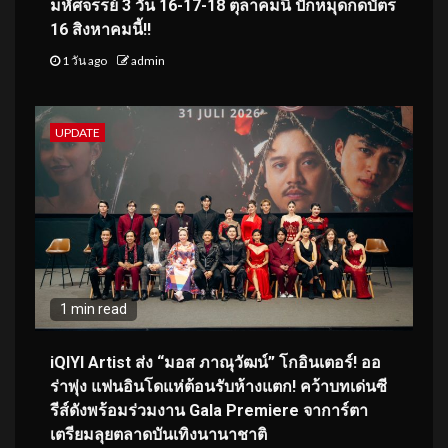
มหัศจรรย์ 3 วัน 16-17-18 ตุลาคมนี้ ปักหมุดกดบัตร
16 สิงหาคมนี้!!
1 วัน ago
admin
UPDATE
1 min read
iQIYI Artist ส่ง “มอส ภาณุวัฒน์” โกอินเตอร์! ออ
ร่าพุ่ง แฟนอินโดแห่ต้อนรับห้างแตก! คว้าบทเด่นซี
รีส์ดังพร้อมร่วมงาน Gala Premiere จาการ์ตา
เตรียมลุยตลาดบันเทิงนานาชาติ