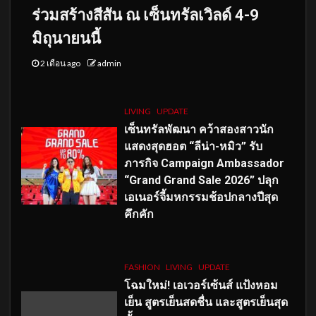
ร่วมสร้างสีสัน ณ เซ็นทรัลเวิลด์ 4-9
มิถุนายนนี้
2 เดือน ago
admin
LIVING
UPDATE
เซ็นทรัลพัฒนา คว้าสองสาวนัก
แสดงสุดฮอต “ลีน่า-หมิว” รับ
ภารกิจ Campaign Ambassador
“Grand Grand Sale 2026” ปลุก
เอเนอร์จี้มหกรรมช้อปกลางปีสุด
คึกคัก
FASHION
LIVING
UPDATE
โฉมใหม่
! เอเวอร์เซ้นส์ แป้งหอม
เย็น สูตรเย็นสดชื่น และสูตรเย็นสุด