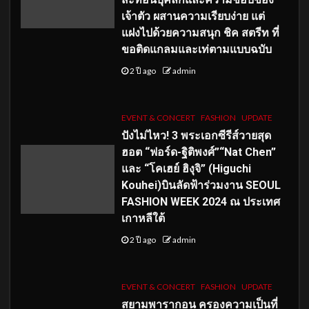
เจ้าตัว ผสานความเรียบง่าย แต่
แฝงไปด้วยความสนุก ชิค สตรีท ที่
ขอติดแกลมและเท่ตามแบบฉบับ
2 ปี ago
admin
EVENT & CONCERT
FASHION
UPDATE
ปังไม่ไหว! 3 พระเอกซีรีส์วายสุด
ฮอต “ฟอร์ด-ฐิติพงศ์”“Nat Chen”
และ “โคเฮย์ ฮิงุจิ” (Higuchi
Kouhei)บินลัดฟ้าร่วมงาน SEOUL
FASHION WEEK 2024 ณ ประเทศ
เกาหลีใต้
2 ปี ago
admin
EVENT & CONCERT
FASHION
UPDATE
สยามพารากอน ครองความเป็นที่