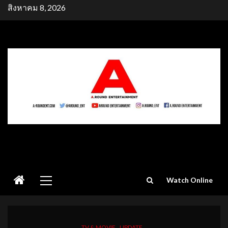
Skip
สิงหาคม 8, 2026
to
content
Primary
Watch Online
Menu
TV & MOVIE
UPDATE