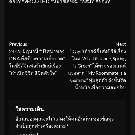
ช่อง9 #9MCOTHD #หมายเลข30 #อสมท #ช่อง9
Continue
Previous
Next
24-25 มิถุนานี้ “ปริศนาของ
“iQiyi”(อ้ายฉีอี้) ส่งซีรีส์เรื่อง
Reading
DNA ที่สร้างความเจ็บปวด”
ใหม่ “At a Distance, Spring
ในซีรีส์จีนฟอร์มยักษ์เรื่อง
is Green” ได้พระรองเสน่ห์
“กำเนิดชีวิต ลิขิตหัวใจ”
แรงจาก “My Roommate is a
Gumiho” ทุ่มสุดตัว ถึงขั้นรีด
น้ำหนักเพื่อความสมจริง!
ใส่ความเห็น
อีเมลของคุณจะไม่แสดงให้คนอื่นเห็น
ช่องข้อมูล
จำเป็นถูกทำเครื่องหมาย
*
ความเห็น
*