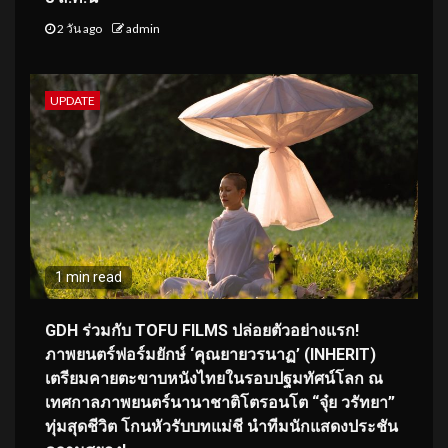
2 วัน ago
admin
UPDATE
1 min read
GDH ร่วมกับ TOFU FILMS ปล่อยตัวอย่างแรก!
ภาพยนตร์ฟอร์มยักษ์ ‘คุณยายวรนาฏ’ (INHERIT)
เตรียมคายตะขาบหนังไทยในรอบปฐมทัศน์โลก ณ
เทศกาลภาพยนตร์นานาชาติโตรอนโต “จุ๋ย วรัทยา”
ทุ่มสุดชีวิต โกนหัวรับบทแม่ชี นำทีมนักแสดงประชัน