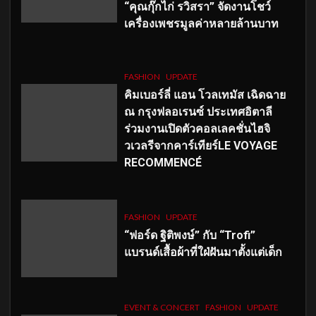
“คุณกุ๊กไก่ รวิสรา” จัดงานโชว์
เครื่องเพชรมูลค่าหลายล้านบาท
FASHION
UPDATE
คิมเบอร์ลี่ แอน โวลเทมัส เฉิดฉาย
ณ กรุงฟลอเรนซ์ ประเทศอิตาลี
ร่วมงานเปิดตัวคอลเลคชั่นไฮจิ
วเวลรีจากคาร์เทียร์LE VOYAGE
RECOMMENCÉ
FASHION
UPDATE
“ฟอร์ด ฐิติพงษ์” กับ “Trofi”
แบรนด์เสื้อผ้าที่ใฝ่ฝันมาตั้งแต่เด็ก
EVENT & CONCERT
FASHION
UPDATE