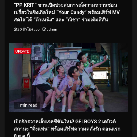
“PP KRIT” ชวนเปิดประสบการณ์ความหวานซ่อน
เปรี้ยวในซิงเกิลใหม่ “Your Candy” พร้อมเสิร์ฟ MV
สดใส ได้ “ต้าเหนิง” และ “ณิชา” ร่วมเติมสีสัน
20 ชั่วโมง ago
admin
UPDATE
1 min read
เปิดจักรวาลเล็บเจลซีซันใหม่! GELBOYS 2 เดบิวต์
สถานะ “ติ่งแฟน” พร้อมเสิร์ฟความคลั่งรัก ตอนแรก
8 ส.ค.นี้