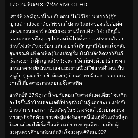
17.00 น. ที่เลข 30 ที่ช่อง 9 MCOT HD
เสาร์ที่ 26 มิถุนานี้ พบกับตอน “ไม่ไว้ใจ” นงเยาว์ (ตุ๊ก
ญาณี)กำลังจะกลับสุพรรณไปงานวันเกิดของเสี่ยสี่อดีต
แฟนของนงเยาว์ สมัยมัธยม งานนี้ตาเทิด ( โย่ง เชิญยิ้ม
)ออกอาการหึงสุด ๆ ไม่ยอมให้ไปเด็ดขาด เพราะกลัวว่า
ถ่านไฟเก่ามันจะร้อน แต่นงเยาว์ (ตุ๊ก ญาณี)ไม่สนใจกลับ
สุพรรณทันที ตาเทิด ( โย่ง เชิญยิ้ม )โมโหจึงคิดหาวิธีแก้
เผ็ดนงเยาว์ (ตุ๊ก ญาณี) หวังจะทำให้เมียหึงด้วยวิธีการหา
สาวมาควงเย้ยมันซะเลย แถมงานนี้ไม่ใช่สาวที่ไหน เป็น
หนูยุ้ย (บุณฑริกา สิงห์เนตร) บ้านสาทรนั่นเอง…ขอบอกว่า
งานนี้เสี่ยงตายมากเลยนะจ๊ะตาเทิด
อาทิตย์ที่ 27 มิถุนานี้ พบกับตอน “สตางค์แดงเดียว” จะเกิด
อะไรขึ้นถ้าบ้านดอนเจดีย์ทำธุรกิจเงินกู้นอกระบบแข่งกับ
บ้านสาทร นอกจากเป็นศัตรูในชีวิตจริงแล้วยังเป็นคู่แข่ง
ทางธุรกิจอีกด้วย การต่อสู้แย่งชิงลูกหนี้เงินกู้ที่บันเทิงที่สุด
ในสามโลกได้เริ่มขึ้นแล้ว แต่การลงทุนมีความเสี่ยงผู้
ลงทุนควรศึกษาก่อนตัดสินใจลงทุน #ที่เลข30ที่