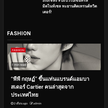
Storeส่ง #บะบิวไปเซ็นทรัล
มิดไนท์เซล ทะยานติดเทรนด์ทวิต
เตอร์!
FASHION
FASHION
1 min read
“พีพี กฤษฏ์” ขึ้นแท่นแบรนด์แอมบา
สเดอร์ Cartier คนล่าสุดจาก
ประเทศไทย
2 เดือน ago
admin