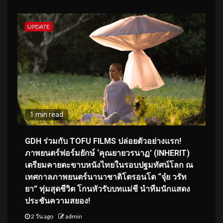
UPDATE
1 min read
GDH ร่วมกับ TOFU FILMS ปล่อยตัวอย่างแรก!
ภาพยนตร์ฟอร์มยักษ์ ‘คุณยายวรนาฏ’ (INHERIT)
เตรียมคายตะขาบหนังไทยในรอบปฐมทัศน์โลก ณ
เทศกาลภาพยนตร์นานาชาติโตรอนโต “จุ๋ย วรัท
ยา” ทุ่มสุดชีวิต โกนหัวรับบทแม่ชี นำทีมนักแสดง
ประชันความสยอง!
2 วัน ago
admin