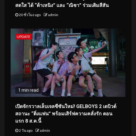
สดใส ได้ “ต้าเหนิง” และ “ณิชา” ร่วมเติมสีสัน
20 ชั่วโมง ago
admin
UPDATE
1 min read
เปิดจักรวาลเล็บเจลซีซันใหม่! GELBOYS 2 เดบิวต์
สถานะ “ติ่งแฟน” พร้อมเสิร์ฟความคลั่งรัก ตอน
แรก 8 ส.ค.นี้
2 วัน ago
admin