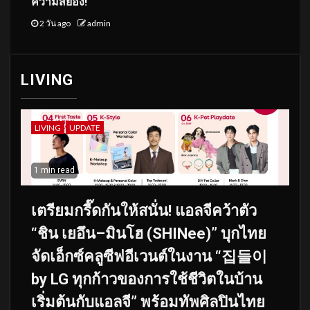
ความสยอง!
2 วัน ago
admin
LIVING
LIVING
UPDATE
1 min read
เตรียมกรี๊ดกันให้สนั่น! แอลจีคว้าตัว
“ชิน เยอึน–มินโฮ (SHINee)” บุกไทย
จัดเอ็กซ์คลูซีฟอีเวนต์ในงาน “집들이
by LG ทุกก้าวของการใช้ชีวิตในบ้าน
เริ่มต้นกับแอลจี” พร้อมทัพศิลปินไทย