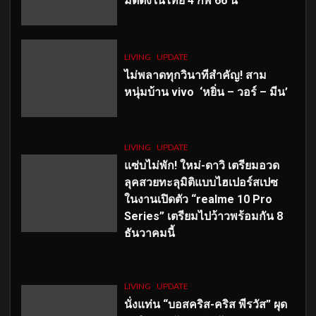
มีตติ้งในไทย 4 กพ 66 นี้
LIVING
UPDATE
ไม่พลาดทุกวินาทีสำคัญ
! สาม
หนุ่มบ้าน vivo ‘หยิ่น – วอร์ – มีน’
LIVING
UPDATE
แซ่บไม่พัก! ใหม่-ดาวิ เตรียมอวด
ลุคสวยทะลุมิติแบบไฮเปอร์สเปซ
ในงานเปิดตัว “realme 10 Pro
Series” เตรียมไปว้าวพร้อมกัน 8
ธันวาคมนี้
LIVING
UPDATE
นั่งแท่น “บอสคริส-คริส พีรวัส” ผุด