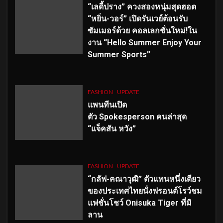
“เลดี้ปราง” ควงสองหนุ่มสุดฮอต
“หยิ่น-วอร์” เปิดรันเวย์ต้อนรับ
ซัมเมอร์ด้วย คอลเลกชั่นใหม่!ใน
งาน “Hello Summer Enjoy Your
Summer Sports”
FASHION
UPDATE
แพนทีนเปิด
ตัว
Spokesperson คนล่าสุด
“แจ็คสัน หวัง”
FASHION
UPDATE
“กลัฟ-คณาวุฒิ” ตัวแทนหนึ่งเดียว
ของประเทศไทยนั่งฟรอนต์โรว์ชม
แฟชั่นโชว์ Onisuka Tiger ที่มิ
ลาน