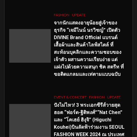
FASHION
UPDATE
จากนักแสดงอายุน้อยสู่เจ้าของ
ธุรกิจ “เจมีไนน์ นรวิชญ์” เปิดตัว
DIVINE Brand Official แบรนด์
เสื้อผ้าและสินค้าไลฟ์สไตล์ ที่
สะท้อนบุคลิกและความชอบของ
เจ้าตัว ผสานความเรียบง่าย แต่
แฝงไปด้วยความสนุก ชิค สตรีท ที่
ขอติดแกลมและเท่ตามแบบฉบับ
EVENT & CONCERT
FASHION
UPDATE
ปังไม่ไหว! 3 พระเอกซีรีส์วายสุด
ฮอต “ฟอร์ด-ฐิติพงศ์”“Nat Chen”
และ “โคเฮย์ ฮิงุจิ” (Higuchi
Kouhei)บินลัดฟ้าร่วมงาน SEOUL
FASHION WEEK 2024 ณ ประเทศ