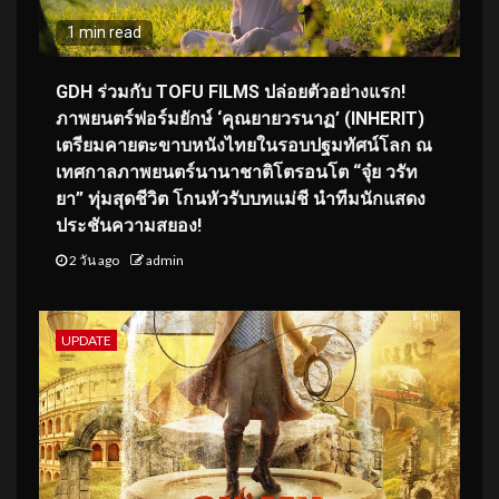
1 min read
GDH ร่วมกับ TOFU FILMS ปล่อยตัวอย่างแรก!
ภาพยนตร์ฟอร์มยักษ์ ‘คุณยายวรนาฏ’ (INHERIT)
เตรียมคายตะขาบหนังไทยในรอบปฐมทัศน์โลก ณ
เทศกาลภาพยนตร์นานาชาติโตรอนโต “จุ๋ย วรัท
ยา” ทุ่มสุดชีวิต โกนหัวรับบทแม่ชี นำทีมนักแสดง
ประชันความสยอง!
2 วัน ago
admin
UPDATE