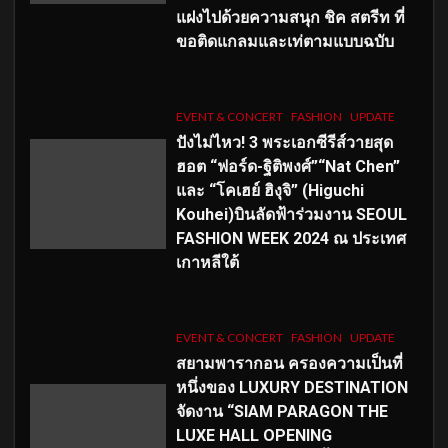
แฝงไปด้วยความสนุก ชิค สตรีท ที่
ขอติดแกลมและเท่ตามแบบฉบับ
EVENT & CONCERT
FASHION
UPDATE
ปังไม่ไหว! 3 พระเอกซีรีส์วายสุด
ฮอต “ฟอร์ด-ฐิติพงศ์”“Nat Chen”
และ “โคเฮย์ ฮิงุจิ” (Higuchi
Kouhei)บินลัดฟ้าร่วมงาน SEOUL
FASHION WEEK 2024 ณ ประเทศ
เกาหลีใต้
EVENT & CONCERT
FASHION
UPDATE
สยามพารากอน ครองความเป็นที่
หนึ่งของ LUXURY DESTINATION
จัดงาน “SIAM PARAGON THE
LUXE HALL OPENING