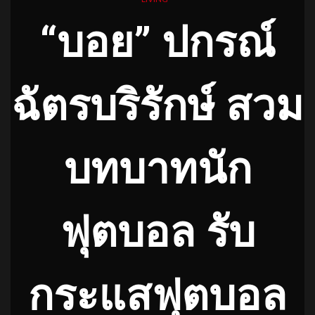
“บอย” ปกรณ์
ฉัตรบริรักษ์ สวม
บทบาทนัก
ฟุตบอล รับ
กระแสฟุตบอล