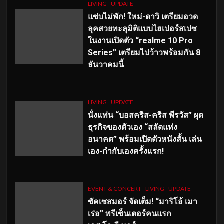
LIVING
UPDATE
แซ่บไม่พัก! ใหม่-ดาวิ เตรียมอวด
ลุคสวยทะลุมิติแบบไฮเปอร์สเปซ
ในงานเปิดตัว “realme 10 Pro
Series” เตรียมไปว้าวพร้อมกัน 8
ธันวาคมนี้
LIVING
UPDATE
นั่งแท่น “บอสคริส-คริส พีรวัส” ผุด
ธุรกิจของตัวเอง “สลัดแห่ง
อนาคต” พร้อมเปิดตัวหนังสั้น เล่น
เอง-กำกับเองครั้งแรก!
EVENT & CONCERT
LIVING
UPDATE
ซัคเซสมอร์ จัดเต็ม
!
“มาริโอ้ เมา
เร่อ” พรีเซ็นเตอร์คนแรก