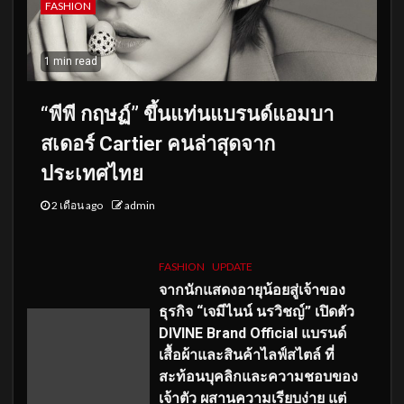
FASHION
1 min read
“พีพี กฤษฏ์” ขึ้นแท่นแบรนด์แอมบา
สเดอร์ Cartier คนล่าสุดจาก
ประเทศไทย
2 เดือน ago
admin
FASHION
UPDATE
จากนักแสดงอายุน้อยสู่เจ้าของ
ธุรกิจ “เจมีไนน์ นรวิชญ์” เปิดตัว
DIVINE Brand Official แบรนด์
เสื้อผ้าและสินค้าไลฟ์สไตล์ ที่
สะท้อนบุคลิกและความชอบของ
เจ้าตัว ผสานความเรียบง่าย แต่