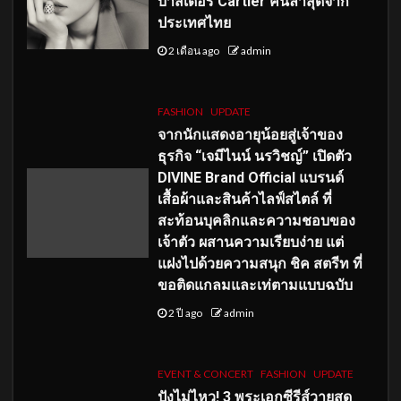
บาสเดอร์ Cartier คนล่าสุดจาก
ประเทศไทย
2 เดือน ago
admin
FASHION
UPDATE
จากนักแสดงอายุน้อยสู่เจ้าของ
ธุรกิจ “เจมีไนน์ นรวิชญ์” เปิดตัว
DIVINE Brand Official แบรนด์
เสื้อผ้าและสินค้าไลฟ์สไตล์ ที่
สะท้อนบุคลิกและความชอบของ
เจ้าตัว ผสานความเรียบง่าย แต่
แฝงไปด้วยความสนุก ชิค สตรีท ที่
ขอติดแกลมและเท่ตามแบบฉบับ
2 ปี ago
admin
EVENT & CONCERT
FASHION
UPDATE
ปังไม่ไหว! 3 พระเอกซีรีส์วายสุด