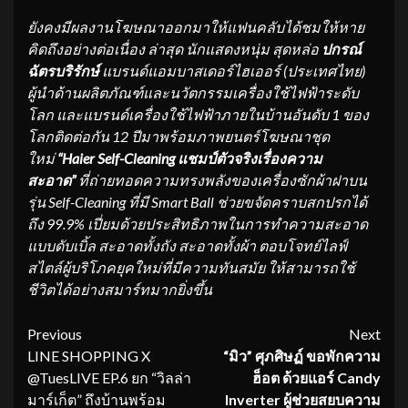
ยังคงมีผลงานโฆษณาออกมาให้แฟนคลับได้ชมให้หาย
คิดถึงอย่างต่อเนื่อง ล่าสุด นักแสดงหนุ่ม สุดหล่อ
ปกรณ์
ฉัตรบริรักษ์
แบรนด์แอมบาสเดอร์ไฮเออร์ (ประเทศไทย)
ผู้นำด้านผลิตภัณฑ์และนวัตกรรมเครื่องใช้ไฟฟ้าระดับ
โลก และแบรนด์เครื่องใช้ไฟฟ้าภายในบ้านอันดับ 1 ของ
โลกติดต่อกัน 12 ปีมาพร้อมภาพยนตร์โฆษณาชุด
ใหม่
“Haier Self-Cleaning แชมป์ตัวจริงเรื่องความ
สะอาด”
ที่ถ่ายทอดความทรงพลังของเครื่องซักผ้าฝาบน
รุ่น Self-Cleaning ที่มี Smart Ball ช่วยขจัดคราบสกปรกได้
ถึง 99.9% เปี่ยมด้วยประสิทธิภาพในการทำความสะอาด
แบบดับเบิ้ล สะอาดทั้งถัง สะอาดทั้งผ้า ตอบโจทย์ไลฟ์
สไตล์ผู้บริโภคยุคใหม่ที่มีความทันสมัย ให้สามารถใช้
ชีวิตได้อย่างสมาร์ทมากยิ่งขึ้น
Continue
Previous
Next
LINE SHOPPING X
“
มิว
”
ศุภศิษฏ์ ขอพักความ
Reading
@TuesLIVE EP.6 ยก “วิลล่า
ฮ็อต ด้วยแอร์
Candy
มาร์เก็ต” ถึงบ้านพร้อม
Inverter
ผู้ช่วยสยบความ