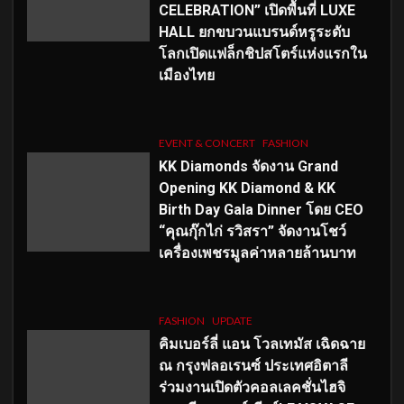
CELEBRATION” เปิดพื้นที่ LUXE
HALL ยกขบวนแบรนด์หรูระดับ
โลกเปิดแฟล็กชิปสโตร์แห่งแรกใน
เมืองไทย
EVENT & CONCERT
FASHION
KK Diamonds จัดงาน Grand
Opening KK Diamond & KK
Birth Day Gala Dinner โดย CEO
“คุณกุ๊กไก่ รวิสรา” จัดงานโชว์
เครื่องเพชรมูลค่าหลายล้านบาท
FASHION
UPDATE
คิมเบอร์ลี่ แอน โวลเทมัส เฉิดฉาย
ณ กรุงฟลอเรนซ์ ประเทศอิตาลี
ร่วมงานเปิดตัวคอลเลคชั่นไฮจิ