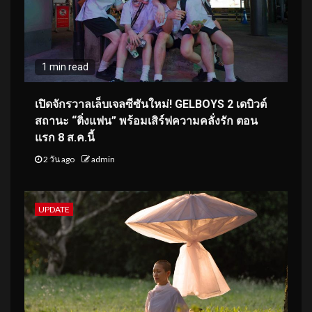
1 min read
เปิดจักรวาลเล็บเจลซีซันใหม่! GELBOYS 2 เดบิวต์
สถานะ “ติ่งแฟน” พร้อมเสิร์ฟความคลั่งรัก ตอน
แรก 8 ส.ค.นี้
2 วัน ago
admin
UPDATE