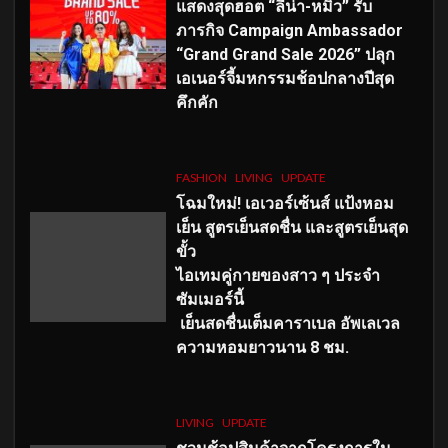
แสดงสุดฮอต “ลีน่า-หมิว” รับ
ภารกิจ Campaign Ambassador
“Grand Grand Sale 2026” ปลุก
เอเนอร์จี้มหกรรมช้อปกลางปีสุด
คึกคัก
FASHION
LIVING
UPDATE
โฉมใหม่
! เอเวอร์เซ้นส์ แป้งหอม
เย็น สูตรเย็นสดชื่น และสูตรเย็นสุด
ขั้ว
ไอเทมคู่กายของสาว ๆ ประจำ
ซัมเมอร์นี้
เย็นสดชื่นเต็มคาราเบล อัพเลเวล
ความหอมยาวนาน
8
ชม.
LIVING
UPDATE