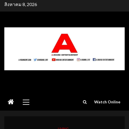
Skip
สิงหาคม 8, 2026
to
content
Primary
Watch Online
Menu
LIVING