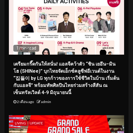
1 min read
เตรียมกรี๊ดกันให้สนั่น! แอลจีคว้าตัว “ชิน เยอึน–มิน
โฮ (SHINee)” บุกไทยจัดเอ็กซ์คลูซีฟอีเวนต์ในงาน
“집들이 by LG ทุกก้าวของการใช้ชีวิตในบ้าน เริ่มต้น
กับแอลจี” พร้อมทัพศิลปินไทยร่วมสร้างสีสัน ณ
เซ็นทรัลเวิลด์ 4-9 มิถุนายนนี้
2 เดือน ago
admin
LIVING
UPDATE