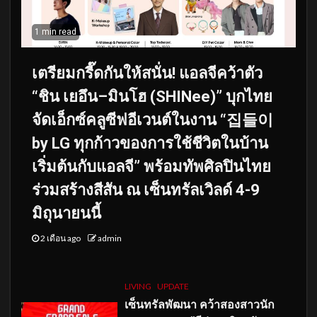
1 min read
เตรียมกรี๊ดกันให้สนั่น! แอลจีคว้าตัว
“ชิน เยอึน–มินโฮ (SHINee)” บุกไทย
จัดเอ็กซ์คลูซีฟอีเวนต์ในงาน “집들이
by LG ทุกก้าวของการใช้ชีวิตในบ้าน
เริ่มต้นกับแอลจี” พร้อมทัพศิลปินไทย
ร่วมสร้างสีสัน ณ เซ็นทรัลเวิลด์ 4-9
มิถุนายนนี้
2 เดือน ago
admin
LIVING
UPDATE
เซ็นทรัลพัฒนา คว้าสองสาวนัก