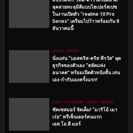
ลุคสวยทะลุมิติแบบไฮเปอร์สเปซ
ในงานเปิดตัว “realme 10 Pro
Series” เตรียมไปว้าวพร้อมกัน 8
ธันวาคมนี้
LIVING
UPDATE
นั่งแท่น “บอสคริส-คริส พีรวัส” ผุด
ธุรกิจของตัวเอง “สลัดแห่ง
อนาคต” พร้อมเปิดตัวหนังสั้น เล่น
เอง-กำกับเองครั้งแรก!
EVENT & CONCERT
LIVING
UPDATE
ซัคเซสมอร์ จัดเต็ม
!
“มาริโอ้ เมา
เร่อ” พรีเซ็นเตอร์คนแรก
เอส
.โอ.ดี มอร์