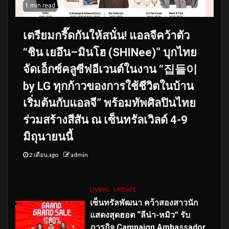
1 min read
เตรียมกรี๊ดกันให้สนั่น! แอลจีคว้าตัว
“ชิน เยอึน–มินโฮ (SHINee)” บุกไทย
จัดเอ็กซ์คลูซีฟอีเวนต์ในงาน “집들이
by LG ทุกก้าวของการใช้ชีวิตในบ้าน
เริ่มต้นกับแอลจี” พร้อมทัพศิลปินไทย
ร่วมสร้างสีสัน ณ เซ็นทรัลเวิลด์ 4-9
มิถุนายนนี้
2 เดือน ago
admin
LIVING
UPDATE
เซ็นทรัลพัฒนา คว้าสองสาวนัก
แสดงสุดฮอต “ลีน่า-หมิว” รับ
ภารกิจ Campaign Ambassador