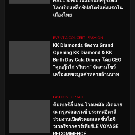
HALL ยกขบวนแบรนด์หรูระดับ
โลกเปิดแฟล็กชิปสโตร์แห่งแรกใน
เมืองไทย
EVENT & CONCERT
FASHION
KK Diamonds จัดงาน Grand
Opening KK Diamond & KK
Birth Day Gala Dinner โดย CEO
“คุณกุ๊กไก่ รวิสรา” จัดงานโชว์
เครื่องเพชรมูลค่าหลายล้านบาท
FASHION
UPDATE
คิมเบอร์ลี่ แอน โวลเทมัส เฉิดฉาย
ณ กรุงฟลอเรนซ์ ประเทศอิตาลี
ร่วมงานเปิดตัวคอลเลคชั่นไฮจิ
วเวลรีจากคาร์เทียร์LE VOYAGE
RECOMMENCÉ