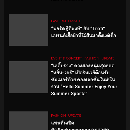
FASHION
UPDATE
“ฟอร์ด ฐิติพงษ์” กับ “Trofi”
แบรนด์เสื้อผ้าที่ใฝ่ฝันมาตั้งแต่เด็ก
EVENT & CONCERT
FASHION
UPDATE
“เลดี้ปราง” ควงสองหนุ่มสุดฮอต
“หยิ่น-วอร์” เปิดรันเวย์ต้อนรับ
ซัมเมอร์ด้วย คอลเลกชั่นใหม่!ใน
งาน “Hello Summer Enjoy Your
Summer Sports”
FASHION
UPDATE
แพนทีนเปิด
ตัว
Spokesperson คนล่าสุด