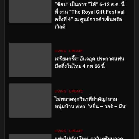
“ช้อป” เป็นการ “ให้” 6-12 ธ.ค. นี้
ที่ งาน “The Royal Gift Festival
ครั้งที่ 4” ณ ศูนย์การค้าเซ็นทรัล
เวิลด์
LIVING
UPDATE
เตรียมกรี๊ด! อีแจอุค ประกาศแฟน
มีตติ้งในไทย 4 กพ 66 นี้
LIVING
UPDATE
ไม่พลาดทุกวินาทีสำคัญ
! สาม
หนุ่มบ้าน vivo ‘หยิ่น – วอร์ – มีน’
LIVING
UPDATE
แซ่บไม่พัก! ใหม่-ดาวิ เตรียมอวด