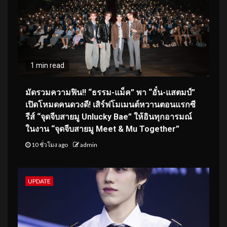
1 min read
มัดรวมความฟิน!! “ธรรม-แม็ค” พา “อั๋น-แสตมป์”
เปิดโหมดคนดวงดี! เสิร์ฟโมเมนต์หวานตอนแรกซี
รีส์ “จุดจีบสายมู Unlucky Bae” ให้อินทุกอารมณ์
ในงาน “จุดจีบสายมู Meet & Mu Together”
10 ชั่วโมง ago
admin
UPDATE