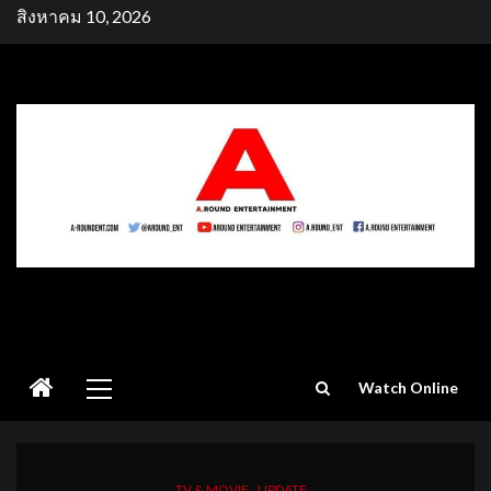
Skip
สิงหาคม 10, 2026
to
content
Primary
Watch Online
Menu
TV & MOVIE
UPDATE