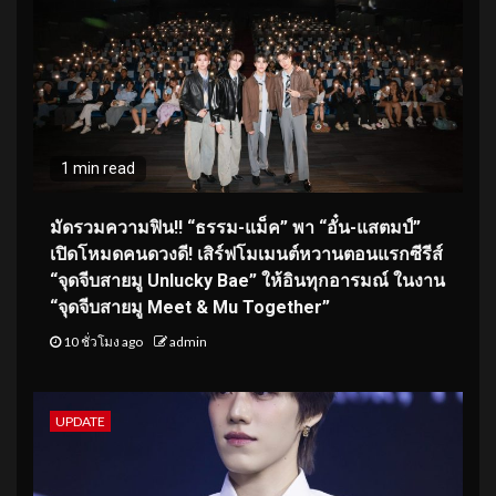
1 min read
มัดรวมความฟิน!! “ธรรม-แม็ค” พา “อั๋น-แสตมป์”
เปิดโหมดคนดวงดี! เสิร์ฟโมเมนต์หวานตอนแรกซีรีส์
“จุดจีบสายมู Unlucky Bae” ให้อินทุกอารมณ์ ในงาน
“จุดจีบสายมู Meet & Mu Together”
10 ชั่วโมง ago
admin
UPDATE