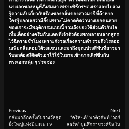
นางเอกของหนูที่สั่งสมมา เพราะพิธีกรของเราแอบไปล่วง
รู้ความลับเกี่ยวกับเรื่องของกลิ่นของสาวมารี ที่ถ้าหาก
ใครรู้บอกเลยว่ามีอึ้ง เพราะไม่คาดคิดว่านางเอกคนสวย
ของเราจะมีพฤติกรรมแบบนี้ รวมถึงของใช้ส่วนตัวกับไอ
เท็มเด็ดอย่างครีมกันแดด ที่เจ้าตัวต้องพกหลายหลากสูตร
ไว้ฉีดรายชั่วโมง เพราะกังวลเรื่องความดำ รวมถึงโรลออ
นเพิ่มกลิ่นหอมใต้วงแขน และมาถึงชุดแปรงสีฟันที่สาวมา
รีบอกต้องมีติดตัวเอาไว้ใช้ในยามเข้าฉากเลิฟซีนกับ
พระเอกหนุ่ม ๆ ร่วมช่อง
Continue
Previous
Next
กลับมาอีกครั้งกับรางวัลสุด
“คริส-เต้” พาติวศัพท์ “วอร์
Reading
ยิ่งใหญ่แห่งปี LINE TV
ลอร์ด” ขุนศึกราชวงศ์ชิง ใน