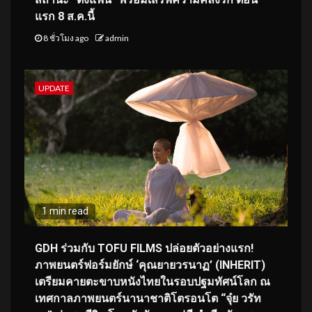
แรก 8 ส.ค.นี้
8 ชั่วโมง ago
admin
UPDATE
1 min read
GDH ร่วมกับ TOFU FILMS ปล่อยตัวอย่างแรก!
ภาพยนตร์ฟอร์มยักษ์ ‘คุณยายวรนาฏ’ (INHERIT)
เตรียมคายตะขาบหนังไทยในรอบปฐมทัศน์โลก ณ
เทศกาลภาพยนตร์นานาชาติโตรอนโต “จุ๋ย วรัท