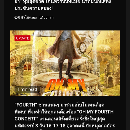
ยา” ทุ่มสุดชีวิต โกนหัวรับบทแม่ชี นำทีมนักแสดง
ประชันความสยอง!
8 ชั่วโมง ago
admin
UPDATE
1 min read
“FOURTH” ชวนแฟนๆ มาร่วมเก็บโมเมนต์สุด
พิเศษ! ที่จะทำให้ทุกคนต้องร้อง “OH MY FOURTH
CONCERT” งานคอนเสิร์ตเดี่ยวครั้งยิ่งใหญ่สุด
มหัศจรรย์ 3 วัน 16-17-18 ตุลาคมนี้ ปักหมุดกดบัตร