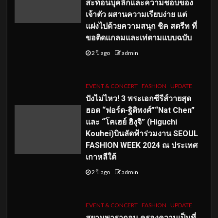
สะท้อนบุคลิกและความชอบของ
เจ้าตัว ผสานความเรียบง่าย แต่
แฝงไปด้วยความสนุก ชิค สตรีท ที่
ขอติดแกลมและเท่ตามแบบฉบับ
2 ปี ago
admin
EVENT & CONCERT
FASHION
UPDATE
ปังไม่ไหว! 3 พระเอกซีรีส์วายสุด
ฮอต “ฟอร์ด-ฐิติพงศ์”“Nat Chen”
และ “โคเฮย์ ฮิงุจิ” (Higuchi
Kouhei)บินลัดฟ้าร่วมงาน SEOUL
FASHION WEEK 2024 ณ ประเทศ
เกาหลีใต้
2 ปี ago
admin
EVENT & CONCERT
FASHION
UPDATE
สยามพารากอน ครองความเป็นที่