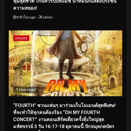
ทุ่มสุดชีวิต โกนหัวรับบทแม่ชี นำทีมนักแสดงประชัน
ความสยอง!
8 ชั่วโมง ago
admin
UPDATE
1 min read
“FOURTH” ชวนแฟนๆ มาร่วมเก็บโมเมนต์สุดพิเศษ!
ที่จะทำให้ทุกคนต้องร้อง “OH MY FOURTH
CONCERT” งานคอนเสิร์ตเดี่ยวครั้งยิ่งใหญ่สุด
มหัศจรรย์ 3 วัน 16-17-18 ตุลาคมนี้ ปักหมุดกดบัตร