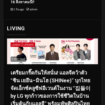
16 สิงหาคมนี้!!
1 วัน ago
admin
LIVING
LIVING
UPDATE
1 min read
เตรียมกรี๊ดกันให้สนั่น! แอลจีคว้าตัว
“ชิน เยอึน–มินโฮ (SHINee)” บุกไทย
จัดเอ็กซ์คลูซีฟอีเวนต์ในงาน “집들이
by LG ทุกก้าวของการใช้ชีวิตในบ้าน
เริ่มต้นกับแอลจี” พร้อมทัพศิลปินไทย