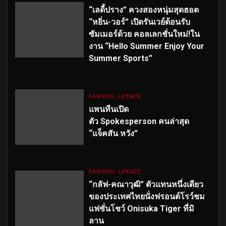
“เลดี้ปราง” ควงสองหนุ่มสุดฮอต
“หยิ่น-วอร์” เปิดรันเวย์ต้อนรับ
ซัมเมอร์ด้วย คอลเลกชั่นใหม่!ใน
งาน “Hello Summer Enjoy Your
Summer Sports”
FASHION
UPDATE
แพนทีนเปิด
ตัว
Spokesperson คนล่าสุด
“แจ็คสัน หวัง”
FASHION
UPDATE
“กลัฟ-คณาวุฒิ” ตัวแทนหนึ่งเดียว
ของประเทศไทยนั่งฟรอนต์โรว์ชม
แฟชั่นโชว์ Onisuka Tiger ที่มิ
ลาน