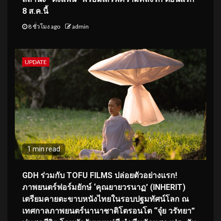
8 ส.ค.นี้
8 ชั่วโมง ago
admin
UPDATE
1 min read
GDH ร่วมกับ TOFU FILMS ปล่อยตัวอย่างแรก!
ภาพยนตร์ฟอร์มยักษ์ ‘คุณยายวรนาฏ’ (INHERIT)
เตรียมคายตะขาบหนังไทยในรอบปฐมทัศน์โลก ณ
เทศกาลภาพยนตร์นานาชาติโตรอนโต “จุ๋ย วรัทยา”