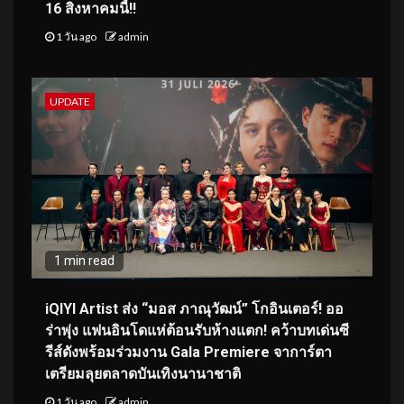
16 สิงหาคมนี้!!
1 วัน ago
admin
UPDATE
1 min read
iQIYI Artist ส่ง “มอส ภาณุวัฒน์” โกอินเตอร์! ออ
ร่าพุ่ง แฟนอินโดแห่ต้อนรับห้างแตก! คว้าบทเด่นซี
รีส์ดังพร้อมร่วมงาน Gala Premiere จาการ์ตา
เตรียมลุยตลาดบันเทิงนานาชาติ
1 วัน ago
admin