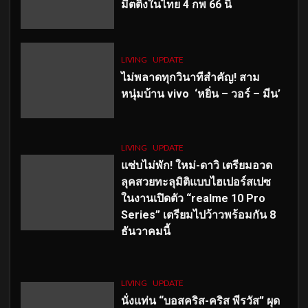
มีตติ้งในไทย 4 กพ 66 นี้
LIVING
UPDATE
ไม่พลาดทุกวินาทีสำคัญ
! สาม
หนุ่มบ้าน vivo ‘หยิ่น – วอร์ – มีน’
LIVING
UPDATE
แซ่บไม่พัก! ใหม่-ดาวิ เตรียมอวด
ลุคสวยทะลุมิติแบบไฮเปอร์สเปซ
ในงานเปิดตัว “realme 10 Pro
Series” เตรียมไปว้าวพร้อมกัน 8
ธันวาคมนี้
LIVING
UPDATE
นั่งแท่น “บอสคริส-คริส พีรวัส” ผุด