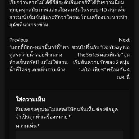
เรียกว่าพลาดไม่ได้ซีรีส์ระดับอินเตอร์ที่ได้รับความนิยม
ทุกยุคทุกสมัย ภาพและเสียงคมชัดในระบบ HD สนุกเต็ม
อารมณ์ เข้มข้นลุ้นระทึกว่าใครจะโดนเครื่องประหารหัว
สุนัขที่น่าเกรงขาม
Continue
Previous
Next
“แดดดี้ป๊อก-หม่ามี้มาร์กี้” พา
ชวนไปจิ้นกับ “Don’t Say No
Reading
ดูสระว่ายน้ำลอยฟ้ากลาง
The Series ตอนพิเศษ” จุด
ห้างเซ็นทรัล!? แต่ไม่ใช่สวน
เริ่มต้นความรักของ 2 หนุ่ม
น้ำที่ใครๆ เคยเห็นตามห้าง
“เลโอ-เฟียซ” พร้อมกัน 4
ก.ค. นี้
ใส่ความเห็น
อีเมลของคุณจะไม่แสดงให้คนอื่นเห็น
ช่องข้อมูล
จำเป็นถูกทำเครื่องหมาย
*
ความเห็น
*