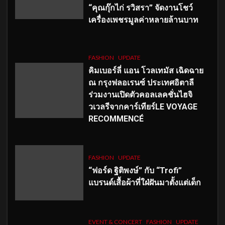
“คุณกุ๊กไก่ รวิสรา” จัดงานโชว์
เครื่องเพชรมูลค่าหลายล้านบาท
FASHION
UPDATE
คิมเบอร์ลี่ แอน โวลเทมัส เฉิดฉาย
ณ กรุงฟลอเรนซ์ ประเทศอิตาลี
ร่วมงานเปิดตัวคอลเลคชั่นไฮจิ
วเวลรีจากคาร์เทียร์LE VOYAGE
RECOMMENCÉ
FASHION
UPDATE
“ฟอร์ด ฐิติพงษ์” กับ “Trofi”
แบรนด์เสื้อผ้าที่ใฝ่ฝันมาตั้งแต่เด็ก
EVENT & CONCERT
FASHION
UPDATE