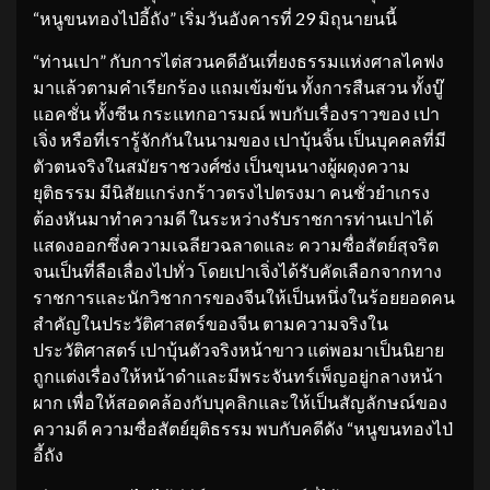
“หนูขนทองไป่อี้ถัง” เริ่มวันอังคารที่ 29 มิถุนายนนี้
“ท่านเปา” กับการไต่สวนคดีอันเที่ยงธรรมแห่งศาลไคฟง
มาแล้วตามคำเรียกร้อง แถมเข้มข้น ทั้งการสืนสวน ทั้งบู๊
แอคชั่น ทั้งซีน กระแทกอารมณ์ พบกับเรื่องราวของ เปา
เจิ่ง หรือที่เรารู้จักกันในนามของ เปาบุ้นจิ้น เป็นบุคคลที่มี
ตัวตนจริงในสมัยราชวงศ์ซ่ง เป็นขุนนางผู้ผดุงความ
ยุติธรรม มีนิสัยแกร่งกร้าวตรงไปตรงมา คนชั่วยำเกรง
ต้องหันมาทำความดี ในระหว่างรับราชการท่านเปาได้
แสดงออกซึ่งความเฉลียวฉลาดและ ความซื่อสัตย์สุจริต
จนเป็นที่ลือเลื่องไปทั่ว โดยเปาเจิ่งได้รับคัดเลือกจากทาง
ราชการและนักวิชาการของจีนให้เป็นหนึ่งในร้อยยอดคน
สำคัญในประวัติศาสตร์ของจีน ตามความจริงใน
ประวัติศาสตร์ เปาบุ้นตัวจริงหน้าขาว แต่พอมาเป็นนิยาย
ถูกแต่งเรื่องให้หน้าดำและมีพระจันทร์เพ็ญอยู่กลางหน้า
ผาก เพื่อให้สอดคล้องกับบุคลิกและให้เป็นสัญลักษณ์ของ
ความดี ความซื่อสัตย์ยุติธรรม พบกับคดีดัง “หนูขนทองไป่
อี้ถัง