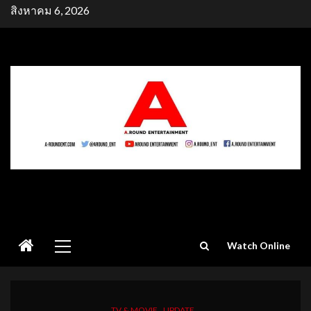
Skip
สิงหาคม 6, 2026
to
content
Primary
Watch Online
Menu
TV & MOVIE
UPDATE