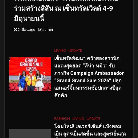
ร่วมสร้างสีสัน ณ เซ็นทรัลเวิลด์ 4-9
มิถุนายนนี้
2 เดือน ago
admin
LIVING
UPDATE
เซ็นทรัลพัฒนา คว้าสองสาวนัก
แสดงสุดฮอต “ลีน่า-หมิว” รับ
ภารกิจ Campaign Ambassador
“Grand Grand Sale 2026” ปลุก
เอเนอร์จี้มหกรรมช้อปกลางปีสุด
คึกคัก
FASHION
LIVING
UPDATE
โฉมใหม่
! เอเวอร์เซ้นส์ แป้งหอม
เย็น สูตรเย็นสดชื่น และสูตรเย็นสุด