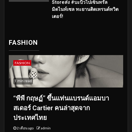
Storeส่ง #บะบิวไปเซ็นทรัล
มิดไนท์เซล ทะยานติดเทรนด์ทวิต
เตอร์!
FASHION
FASHION
1 min read
“พีพี กฤษฏ์” ขึ้นแท่นแบรนด์แอมบา
สเดอร์ Cartier คนล่าสุดจาก
ประเทศไทย
2 เดือน ago
admin