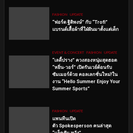
FASHION
UPDATE
“ฟอร์ด ฐิติพงษ์” กับ “Trofi”
แบรนด์เสื้อผ้าที่ใฝ่ฝันมาตั้งแต่เด็ก
EVENT & CONCERT
FASHION
UPDATE
“เลดี้ปราง” ควงสองหนุ่มสุดฮอต
“หยิ่น-วอร์” เปิดรันเวย์ต้อนรับ
ซัมเมอร์ด้วย คอลเลกชั่นใหม่!ใน
งาน “Hello Summer Enjoy Your
Summer Sports”
FASHION
UPDATE
แพนทีนเปิด
ตัว
Spokesperson คนล่าสุด
“แจ็คสัน หวัง”