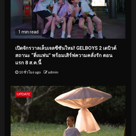
1 min read
เปิดจักรวาลเล็บเจลซีซันใหม่! GELBOYS 2 เดบิวต์
สถานะ “ติ่งแฟน” พร้อมเสิร์ฟความคลั่งรัก ตอน
แรก 8 ส.ค.นี้
10 ชั่วโมง ago
admin
UPDATE