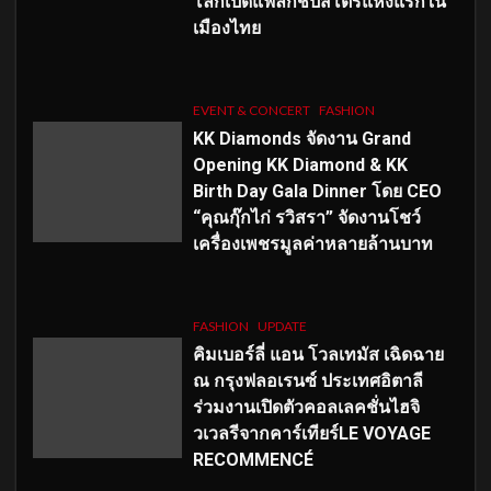
โลกเปิดแฟล็กชิปสโตร์แห่งแรกใน
เมืองไทย
EVENT & CONCERT
FASHION
KK Diamonds จัดงาน Grand
Opening KK Diamond & KK
Birth Day Gala Dinner โดย CEO
“คุณกุ๊กไก่ รวิสรา” จัดงานโชว์
เครื่องเพชรมูลค่าหลายล้านบาท
FASHION
UPDATE
คิมเบอร์ลี่ แอน โวลเทมัส เฉิดฉาย
ณ กรุงฟลอเรนซ์ ประเทศอิตาลี
ร่วมงานเปิดตัวคอลเลคชั่นไฮจิ
วเวลรีจากคาร์เทียร์LE VOYAGE
RECOMMENCÉ