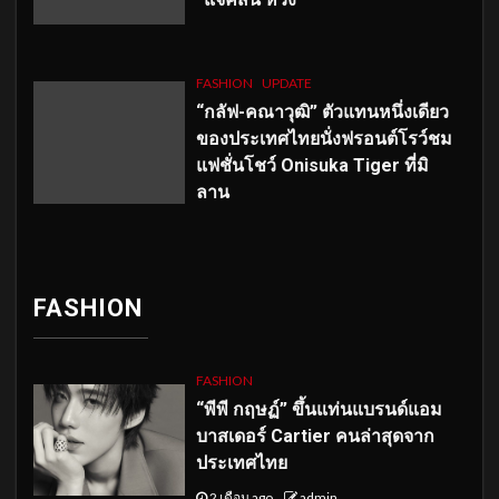
FASHION
UPDATE
“กลัฟ-คณาวุฒิ” ตัวแทนหนึ่งเดียว
ของประเทศไทยนั่งฟรอนต์โรว์ชม
แฟชั่นโชว์ Onisuka Tiger ที่มิ
ลาน
FASHION
FASHION
“พีพี กฤษฏ์” ขึ้นแท่นแบรนด์แอม
บาสเดอร์ Cartier คนล่าสุดจาก
ประเทศไทย
2 เดือน ago
admin