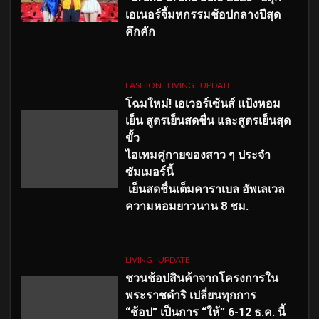
เอเนอร์จี้มหกรรมช้อปกลางปีสุด
คึกคัก
FASHION
LIVING
UPDATE
โฉมใหม่
! เอเวอร์เซ้นส์ แป้งหอม
เย็น สูตรเย็นสดชื่น และสูตรเย็นสุด
ขั้ว
ไอเทมคู่กายของสาว ๆ ประจำ
ซัมเมอร์นี้
เย็นสดชื่นเต็มคาราเบล อัพเลเวล
ความหอมยาวนาน
8
ชม.
LIVING
UPDATE
ชวนช้อปสินค้าจากโครงการใน
พระราชดำริ เปลี่ยนทุกการ
“ช้อป” เป็นการ “ให้” 6-12 ธ.ค. นี้