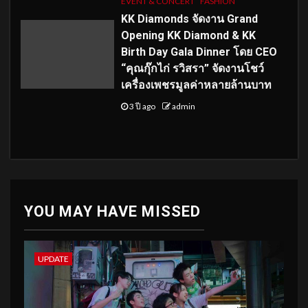
EVENT & CONCERT
FASHION
KK Diamonds จัดงาน Grand
Opening KK Diamond & KK
Birth Day Gala Dinner โดย CEO
“คุณกุ๊กไก่ รวิสรา” จัดงานโชว์
เครื่องเพชรมูลค่าหลายล้านบาท
3 ปี ago
admin
YOU MAY HAVE MISSED
UPDATE