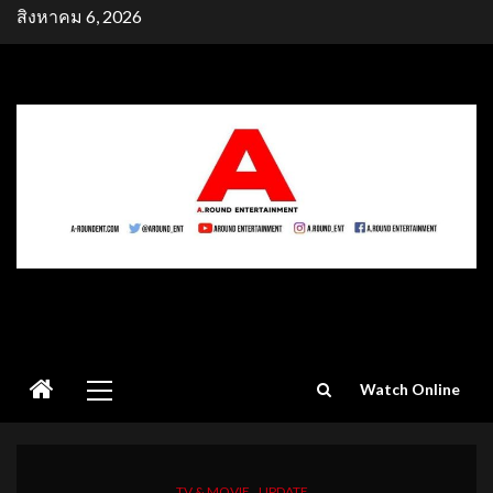
Skip
สิงหาคม 6, 2026
to
content
Primary
Watch Online
Menu
TV & MOVIE
UPDATE