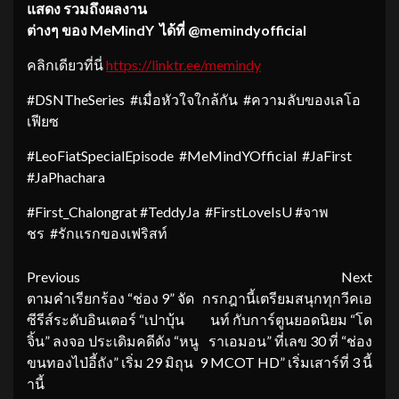
แสดง
รวมถึงผลงาน
ต่างๆ
ของ
MeMindY
ได้ที่
@memindyofficial
คลิกเดียวที่นี่
https://linktr.ee/memindy
#DSNTheSeries #เมื่อหัวใจใกล้กัน #ความลับของเลโอ
เฟียซ
#LeoFiatSpecialEpisode #MeMindYOfficial #JaFirst
#JaPhachara
#First_Chalongrat #TeddyJa #FirstLoveIsU #จาพ
ชร #รักแรกของเฟริสท์
Continue
Previous
Next
ตามคำเรียกร้อง “ช่อง 9” จัด
กรกฎานี้เตรียมสนุกทุกวีคเอ
Reading
ซีรีส์ระดับอินเตอร์ “เปาบุ้น
นท์ กับการ์ตูนยอดนิยม “โด
จิ้น” ลงจอ ประเดิมคดีดัง “หนู
ราเอมอน” ที่เลข 30 ที่ “ช่อง
ขนทองไป่อี้ถัง” เริ่ม 29 มิถุน
9 MCOT HD” เริ่มเสาร์ที่ 3 นี้
านี้