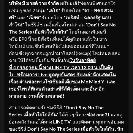
บริษัท
มี
มายด์
วาย
จำกัด
เตรียมเสิร์ฟตอนพิเศษเอาใจ
แฟน ๆ ของ 2 หนุ่ม
“
เลโอ
”
รับบทโดย
“
จา
–
พชร
สวน
ศรี
”
และ
“
เฟียซ
”
รับบทโดย
“
เฟริสท์
–
ฉลองรัฐ
นอบ
สำโรง
“
ในซีรีส์ชวนจิ้นเรื่องใหม่ล่าสุด
“Don’t Say No
The Series
เมื่อหัวใจใกล้กัน
”
โดยในตอนพิเศษนี้
หรือ EP0 นี้ จะมีทั้งซีนที่เคยได้ดูกันมาแล้วใน ธาร
ไทป์ ss2 และซีนพิเศษที่ยังไม่เคยออนแอร์ที่ไหนมา
ก่อน ซึ่งทุกฉากจะถูกนำมารีแคป (Recap) ใหม่หมด และ
ฉายให้ได้ชม ยิ้มเขิน ฟินจิ้นกัน
ในวันอาทิตย์
ที่
4
กรกฎาคม
นี้
ทาง
LINE TV
เวลา
13.00
น
.
เป็นต้น
ไป
พร้อมการ
Live
พูดคุยกันสดๆ
กับเหล่านักแสดงใน
เรื่อง
ผ่านช่องทางโซเชียลมีเดียของ
Me Mind Y
และ
เซอร์ไพรส์พิเศษตัวอย่างซีรีส์ตัวเต็ม
และอื่นๆอีก
มากมาย
งานนี้ห้ามพลาด
!!
สามารถติดตามรับชมซีรีส์
“Don’t Say No The
Series
เมื่อหัวใจใกล้กัน
”
ได้เร็วๆ นี้ทาง
ช่อง
one31
และดู
ย้อนหลังกันต่อได้ทาง
LINE TV
และติดตามทุกการอัปเดต
ของซีรีส์
Don’t Say No The Series
เมื่อหัวใจใกล้กัน
,
นัก