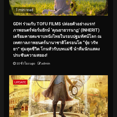
1 min read
GDH ร่วมกับ TOFU FILMS ปล่อยตัวอย่างแรก!
ภาพยนตร์ฟอร์มยักษ์ ‘คุณยายวรนาฏ’ (INHERIT)
เตรียมคายตะขาบหนังไทยในรอบปฐมทัศน์โลก ณ
เทศกาลภาพยนตร์นานาชาติโตรอนโต “จุ๋ย วรัท
ยา” ทุ่มสุดชีวิต โกนหัวรับบทแม่ชี นำทีมนักแสดง
ประชันความสยอง!
10 ชั่วโมง ago
admin
UPDATE