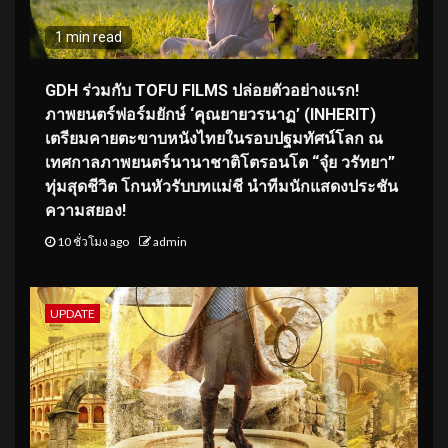
1 min read
GDH ร่วมกับ TOFU FILMS ปล่อยตัวอย่างแรก!
ภาพยนตร์ฟอร์มยักษ์ ‘คุณยายวรนาฏ’ (INHERIT)
เตรียมคายตะขาบหนังไทยในรอบปฐมทัศน์โลก ณ
เทศกาลภาพยนตร์นานาชาติโตรอนโต “จุ๋ย วรัทยา”
ทุ่มสุดชีวิต โกนหัวรับบทแม่ชี นำทีมนักแสดงประชัน
ความสยอง!
10 ชั่วโมง ago
admin
UPDATE