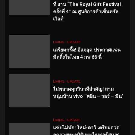
ที่ งาน “The Royal Gift Festival
ครั้งที่ 4” ณ ศูนย์การค้าเซ็นทรัล
เวิลด์
LIVING
UPDATE
เตรียมกรี๊ด! อีแจอุค ประกาศแฟน
มีตติ้งในไทย 4 กพ 66 นี้
LIVING
UPDATE
ไม่พลาดทุกวินาทีสำคัญ
! สาม
หนุ่มบ้าน vivo ‘หยิ่น – วอร์ – มีน’
LIVING
UPDATE
แซ่บไม่พัก! ใหม่-ดาวิ เตรียมอวด
ลุคสวยทะลุมิติแบบไฮเปอร์สเปซ