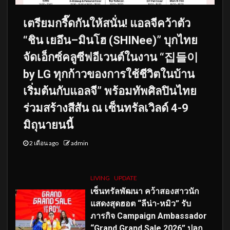
เตรียมกรี๊ดกันให้สนั่น! แอลจีคว้าตัว
“ชิน เยอึน–มินโฮ (SHINee)” บุกไทย
จัดเอ็กซ์คลูซีฟอีเวนต์ในงาน “집들이
by LG ทุกก้าวของการใช้ชีวิตในบ้าน
เริ่มต้นกับแอลจี” พร้อมทัพศิลปินไทย
ร่วมสร้างสีสัน ณ เซ็นทรัลเวิลด์ 4-9
มิถุนายนนี้
2 เดือน ago
admin
LIVING
UPDATE
เซ็นทรัลพัฒนา คว้าสองสาวนัก
แสดงสุดฮอต “ลีน่า-หมิว” รับ
ภารกิจ Campaign Ambassador
“Grand Grand Sale 2026” ปลุก