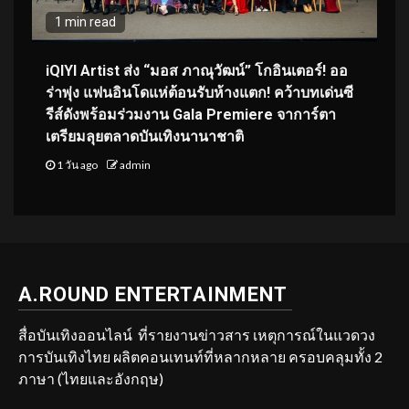
1 min read
iQIYI Artist ส่ง “มอส ภาณุวัฒน์” โกอินเตอร์! ออ
ร่าพุ่ง แฟนอินโดแห่ต้อนรับห้างแตก! คว้าบทเด่นซี
รีส์ดังพร้อมร่วมงาน Gala Premiere จาการ์ตา
เตรียมลุยตลาดบันเทิงนานาชาติ
1 วัน ago
admin
A.ROUND ENTERTAINMENT
สื่อบันเทิงออนไลน์ ที่รายงานข่าวสาร เหตุการณ์ในแวดวง
การบันเทิงไทย ผลิตคอนเทนท์ที่หลากหลาย ครอบคลุมทั้ง 2
ภาษา (ไทยและอังกฤษ)