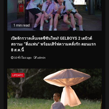
1 min read
เปิดจักรวาลเล็บเจลซีซันใหม่! GELBOYS 2 เดบิวต์
สถานะ “ติ่งแฟน” พร้อมเสิร์ฟความคลั่งรัก ตอนแรก
8 ส.ค.นี้
10 ชั่วโมง ago
admin
UPDATE