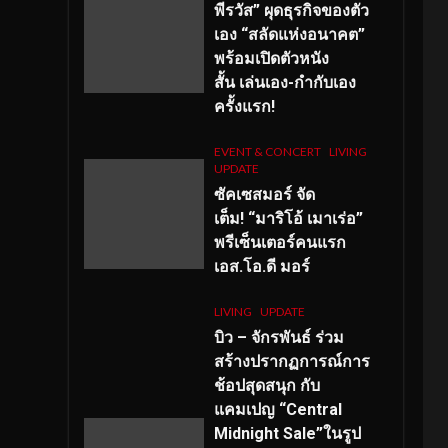
พีรวัส” ผุดธุรกิจของตัว
เอง “สลัดแห่งอนาคต”
พร้อมเปิดตัวหนัง
สั้น เล่นเอง-กำกับเอง
ครั้งแรก!
EVENT & CONCERT
LIVING
UPDATE
ซัคเซสมอร์ จัด
เต็ม
!
“มาริโอ้ เมาเร่อ”
พรีเซ็นเตอร์คนแรก
เอส
.โอ.ดี มอร์
LIVING
UPDATE
บิว – จักรพันธ์ ร่วม
สร้างปรากฏการณ์การ
ช้อปสุดสนุก กับ
แคมเปญ “Central
Midnight Sale”ในรูป