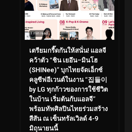
1 min read
เตรียมกรี๊ดกันให้สนั่น! แอลจี
คว้าตัว “ชิน เยอึน–มินโฮ
(SHINee)” บุกไทยจัดเอ็กซ์
คลูซีฟอีเวนต์ในงาน “집들이
by LG ทุกก้าวของการใช้ชีวิต
ในบ้าน เริ่มต้นกับแอลจี”
พร้อมทัพศิลปินไทยร่วมสร้าง
สีสัน ณ เซ็นทรัลเวิลด์ 4-9
มิถุนายนนี้