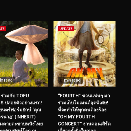
ATE
UPDATE
in read
1 min read
ร่วมกับ TOFU
“FOURTH” ชวนแฟนๆ มา
S ปล่อยตัวอย่างแรก!
ร่วมเก็บโมเมนต์สุดพิเศษ!
นตร์ฟอร์มยักษ์ ‘คุณ
ที่จะทำให้ทุกคนต้องร้อง
รนาฏ’ (INHERIT)
“OH MY FOURTH
ียมคายตะขาบหนังไทย
CONCERT” งานคอนเสิร์ต
อบปฐมทัศน์โลก ณ
เดี่ยวครั้งยิ่งใหญ่สุด