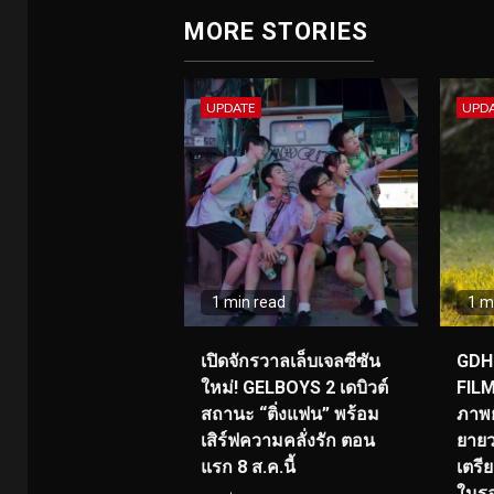
MORE STORIES
UPDATE
UPD
1 min read
1 m
เปิดจักรวาลเล็บเจลซีซัน
GDH 
ใหม่! GELBOYS 2 เดบิวต์
FILM
สถานะ “ติ่งแฟน” พร้อม
ภาพย
เสิร์ฟความคลั่งรัก ตอน
ยายว
แรก 8 ส.ค.นี้
เตร
ในร