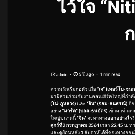
ไว้ใจ “Ni
ก
5 ปี ago
admin
1 min read
ความรักเริ่มก่อตัว เมื่อ
“เจ” (เทอร์โบ-ชนก
มามีส่วนร่วมกับงานคอนเสิร์ตใหญ่ที่กำล
(โน่-ภูหลวง)
และ
“จิน” (จอม-ธนธรณ์)
ต้อ
อย่าง
“มาร์ค” (บอส-ธนบัตร)
เข้ามาทำลาย
ใหญ่ขนาดนี้
“จิน”
จะหาทางออกอย่างไร? 
ศุกร์ที่2 กรกฎาคม 2564
เวลา
22.45
น
.
ทา
และดูย้อนหลัง
1
สัปดาห์ได้ที่ช่องทางออน