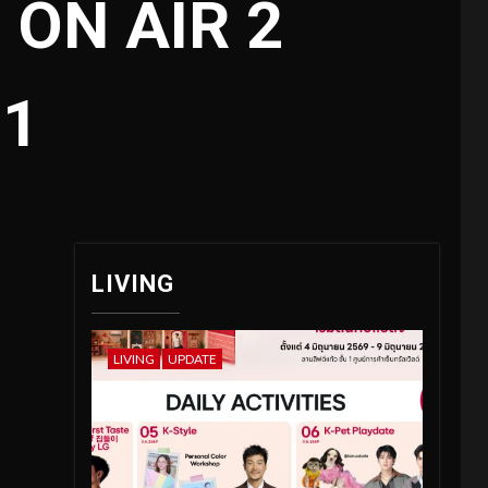
” ON AIR 2
31
LIVING
LIVING
UPDATE