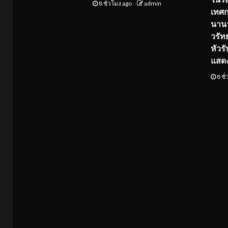
8 ชั่วโมง ago
admin
เทศ
นานา
วรัทย
หัวร
แสด
8 ชั