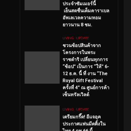
ประจำซัมเมอร์นี้
เย็นสดชื่นเต็มคาราเบล
อัพเลเวลความหอม
ยาวนาน
8
ชม.
LIVING
UPDATE
ชวนช้อปสินค้าจาก
โครงการในพระ
ราชดำริ เปลี่ยนทุกการ
“ช้อป” เป็นการ “ให้” 6-
12 ธ.ค. นี้ ที่ งาน “The
Royal Gift Festival
ครั้งที่ 4” ณ ศูนย์การค้า
เซ็นทรัลเวิลด์
LIVING
UPDATE
เตรียมกรี๊ด! อีแจอุค
ประกาศแฟนมีตติ้งใน
ไทย 4 กพ 66 นี้