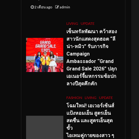
2 เดือน ago
admin
LIVING
UPDATE
เซ็นทรัลพัฒนา คว้าสอง
สาวนักแสดงสุดฮอต “ลี
น่า-หมิว” รับภารกิจ
Campaign
Ambassador “Grand
Grand Sale 2026” ปลุก
เอเนอร์จี้มหกรรมช้อปก
ลางปีสุดคึกคัก
FASHION
LIVING
UPDATE
โฉมใหม่
! เอเวอร์เซ้นส์
แป้งหอมเย็น สูตรเย็น
สดชื่น และสูตรเย็นสุด
ขั้ว
ไอเทมคู่กายของสาว ๆ