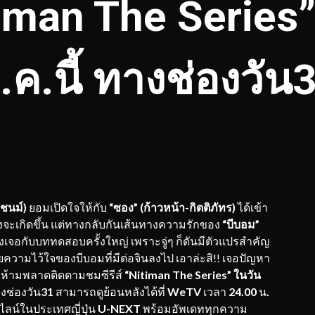
timan The Series
.ค.นี้ ทางช่องวัน
ชนม์)
ยอมเปิดใจให้กับ
“ซอง” (ก้าวหน้า-กิตติภัทร)
ได้เข้า
ังจะเกิดขึ้น แต่ทางกลับกันเส้นทางความรักของ
“บีบอม”
งเจอกับบททดสอบครั้งใหญ่ เพราะจู่ๆ ก็ดันมีตัวแปรสำคัญ
ความไว้ใจของบีบอมที่มีต่อจินลงไป เอาล่ะสิ!! เจอปัญหา
ห้ามพลาดติดตามชมซีรีส์
“Nitiman The Series” ในวัน
งช่องวัน
31
สามารถดูย้อนหลังได้ที่
WeTV
เวลา
24.00
น
.
ไลน์ในประเทศญี่ปุ่น
U-NEXT
พร้อมอัพเดททุกความ