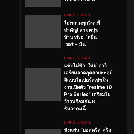
LIVING
UPDATE
ไม่พลาดทุกวินาที
สำคัญ
! สามหนุ่ม
บ้าน vivo ‘หยิ่น –
วอร์ – มีน’
LIVING
UPDATE
แซ่บไม่พัก! ใหม่-ดาวิ
เตรียมอวดลุคสวยทะลุมิ
ติแบบไฮเปอร์สเปซใน
งานเปิดตัว “realme 10
Pro Series” เตรียมไป
ว้าวพร้อมกัน 8
ธันวาคมนี้
LIVING
UPDATE
นั่งแท่น “บอสคริส-คริส