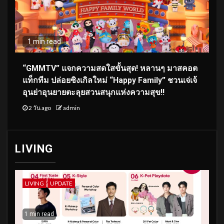
1 min read
“GMMTV” แจกความสดใสขั้นสุด! หลานๆ มาสคอต
แท็กทีม ปล่อยซิงเกิลใหม่ “Happy Family” ชวนเจ่เจ้
อุนย่าอุนยายตะลุยสวนสนุกแห่งความสุข!!
2 วัน ago
admin
LIVING
LIVING
UPDATE
1 min read