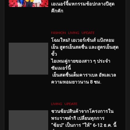
เอเนอร์จี้มหกรรมช้อปกลางปีสุด
คึกคัก
FASHION
LIVING
UPDATE
โฉมใหม่
! เอเวอร์เซ้นส์ แป้งหอม
เย็น สูตรเย็นสดชื่น และสูตรเย็นสุด
ขั้ว
ไอเทมคู่กายของสาว ๆ ประจำ
ซัมเมอร์นี้
เย็นสดชื่นเต็มคาราเบล อัพเลเวล
ความหอมยาวนาน
8
ชม.
LIVING
UPDATE
ชวนช้อปสินค้าจากโครงการใน
พระราชดำริ เปลี่ยนทุกการ
“ช้อป” เป็นการ “ให้” 6-12 ธ.ค. นี้