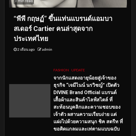
1 min read
“พีพี กฤษฏ์” ขึ้นแท่นแบรนด์แอมบา
สเดอร์ Cartier คนล่าสุดจาก
ประเทศไทย
2 เดือน ago
admin
FASHION
UPDATE
จากนักแสดงอายุน้อยสู่เจ้าของ
ธุรกิจ “เจมีไนน์ นรวิชญ์” เปิดตัว
DIVINE Brand Official แบรนด์
เสื้อผ้าและสินค้าไลฟ์สไตล์ ที่
สะท้อนบุคลิกและความชอบของ
เจ้าตัว ผสานความเรียบง่าย แต่
แฝงไปด้วยความสนุก ชิค สตรีท ที่
ขอติดแกลมและเท่ตามแบบฉบับ