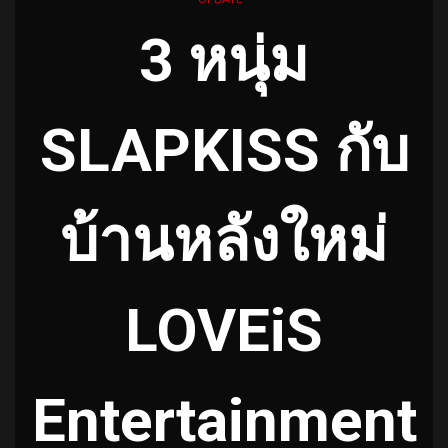
3 หนุ่ม
SLAPKISS กับ
บ้านหลังใหม่
LOVEiS
Entertainment