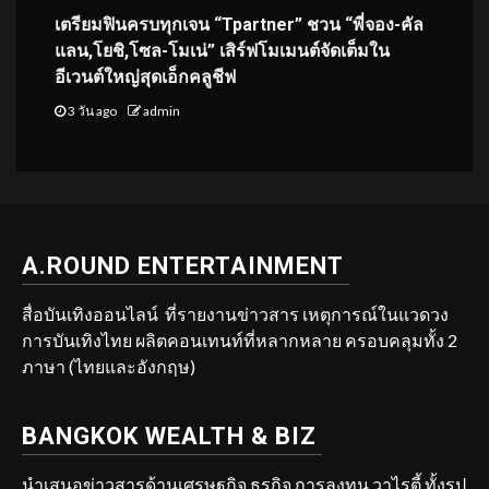
เตรียมฟินครบทุกเจน “Tpartner” ชวน “พี่จอง-คัล
แลน,โยชิ,โซล-โมเน่” เสิร์ฟโมเมนต์จัดเต็มใน
อีเวนต์ใหญ่สุดเอ็กคลูชีฟ
3 วัน ago
admin
A.ROUND ENTERTAINMENT
สื่อบันเทิงออนไลน์ ที่รายงานข่าวสาร เหตุการณ์ในแวดวง
การบันเทิงไทย ผลิตคอนเทนท์ที่หลากหลาย ครอบคลุมทั้ง 2
ภาษา (ไทยและอังกฤษ)
BANGKOK WEALTH & BIZ
นำเสนอข่าวสารด้านเศรษฐกิจ ธุรกิจ การลงทุน วาไรตี้ ทั้งรูป