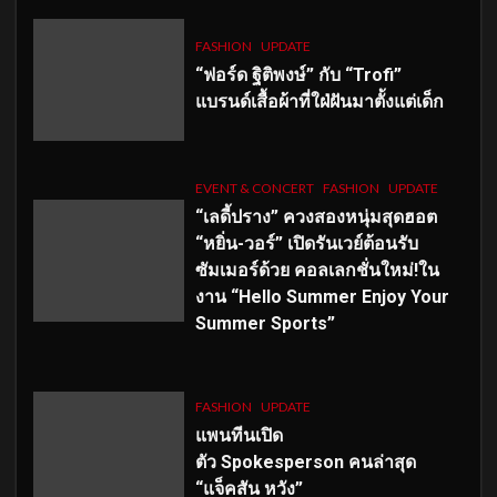
FASHION
UPDATE
“ฟอร์ด ฐิติพงษ์” กับ “Trofi”
แบรนด์เสื้อผ้าที่ใฝ่ฝันมาตั้งแต่เด็ก
EVENT & CONCERT
FASHION
UPDATE
“เลดี้ปราง” ควงสองหนุ่มสุดฮอต
“หยิ่น-วอร์” เปิดรันเวย์ต้อนรับ
ซัมเมอร์ด้วย คอลเลกชั่นใหม่!ใน
งาน “Hello Summer Enjoy Your
Summer Sports”
FASHION
UPDATE
แพนทีนเปิด
ตัว
Spokesperson คนล่าสุด
“แจ็คสัน หวัง”