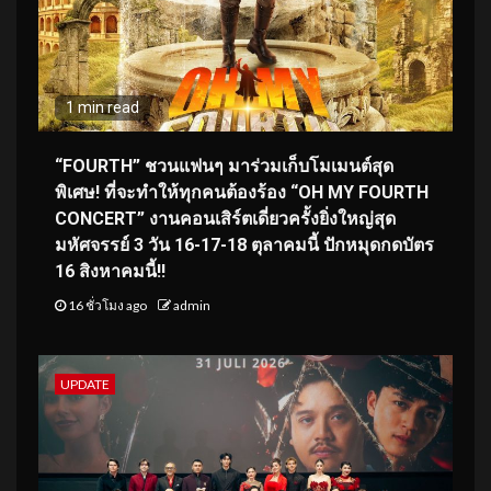
1 min read
“FOURTH” ชวนแฟนๆ มาร่วมเก็บโมเมนต์สุด
พิเศษ! ที่จะทำให้ทุกคนต้องร้อง “OH MY FOURTH
CONCERT” งานคอนเสิร์ตเดี่ยวครั้งยิ่งใหญ่สุด
มหัศจรรย์ 3 วัน 16-17-18 ตุลาคมนี้ ปักหมุดกดบัตร
16 สิงหาคมนี้!!
16 ชั่วโมง ago
admin
UPDATE