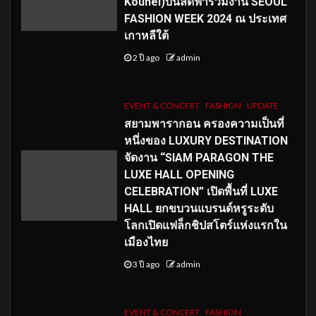
Kouhei)บินลัดฟ้าร่วมงาน SEOUL
FASHION WEEK 2024 ณ ประเทศ
เกาหลีใต้
2 ปี ago
admin
EVENT & CONCERT
FASHION
UPDATE
สยามพารากอน ครองความเป็นที่
หนึ่งของ LUXURY DESTINATION
จัดงาน “SIAM PARAGON THE
LUXE HALL OPENING
CELEBRATION” เปิดพื้นที่ LUXE
HALL ยกขบวนแบรนด์หรูระดับ
โลกเปิดแฟล็กชิปสโตร์แห่งแรกใน
เมืองไทย
3 ปี ago
admin
EVENT & CONCERT
FASHION