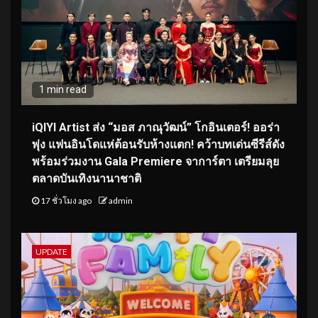
1 min read
iQIYI Artist ส่ง “มอส ภาณุวัฒน์” โกอินเตอร์! ออร่า
พุ่ง แฟนอินโดแห่ต้อนรับห้างแตก! คว้าบทเด่นซีรีส์ดัง
พร้อมร่วมงาน Gala Premiere จาการ์ตา เตรียมลุย
ตลาดบันเทิงนานาชาติ
17 ชั่วโมง ago
admin
UPDATE