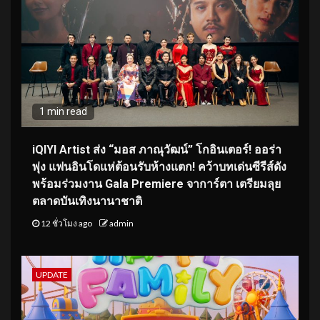
1 min read
iQIYI Artist ส่ง “มอส ภาณุวัฒน์” โกอินเตอร์! ออร่า
พุ่ง แฟนอินโดแห่ต้อนรับห้างแตก! คว้าบทเด่นซีรีส์ดัง
พร้อมร่วมงาน Gala Premiere จาการ์ตา เตรียมลุย
ตลาดบันเทิงนานาชาติ
12 ชั่วโมง ago
admin
UPDATE