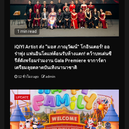
1 min read
iQIYI Artist ส่ง “มอส ภาณุวัฒน์” โกอินเตอร์! ออ
ร่าพุ่ง แฟนอินโดแห่ต้อนรับห้างแตก! คว้าบทเด่นซี
รีส์ดังพร้อมร่วมงาน Gala Premiere จาการ์ตา
เตรียมลุยตลาดบันเทิงนานาชาติ
12 ชั่วโมง ago
admin
UPDATE