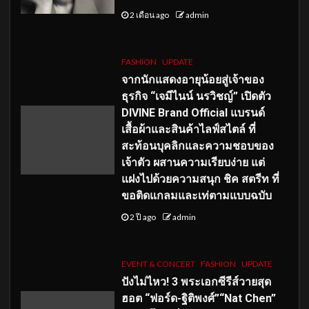
2 เดือน ago
admin
FASHION
UPDATE
จากนักแสดงอายุน้อยสู่เจ้าของ
ธุรกิจ “เจมีไนน์ นรวิชญ์” เปิดตัว
DIVINE Brand Official แบรนด์
เสื้อผ้าและสินค้าไลฟ์สไตล์ ที่
สะท้อนบุคลิกและความชอบของ
เจ้าตัว ผสานความเรียบง่าย แต่
แฝงไปด้วยความสนุก ชิค สตรีท ที่
ขอติดแกลมและเท่ตามแบบฉบับ
2 ปี ago
admin
EVENT & CONCERT
FASHION
UPDATE
ปังไม่ไหว! 3 พระเอกซีรีส์วายสุด
ฮอต “ฟอร์ด-ฐิติพงศ์”“Nat Chen”