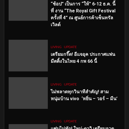
“ช้อป” เป็นการ “ให้” 6-12 ธ.ค. นี้
ที่ งาน “The Royal Gift Festival
ครั้งที่ 4” ณ ศูนย์การค้าเซ็นทรัล
เวิลด์
LIVING
UPDATE
เตรียมกรี๊ด! อีแจอุค ประกาศแฟน
มีตติ้งในไทย 4 กพ 66 นี้
LIVING
UPDATE
ไม่พลาดทุกวินาทีสำคัญ
! สาม
หนุ่มบ้าน vivo ‘หยิ่น – วอร์ – มีน’
LIVING
UPDATE
แซ่บไม่พัก! ใหม่-ดาวิ เตรียมอวด