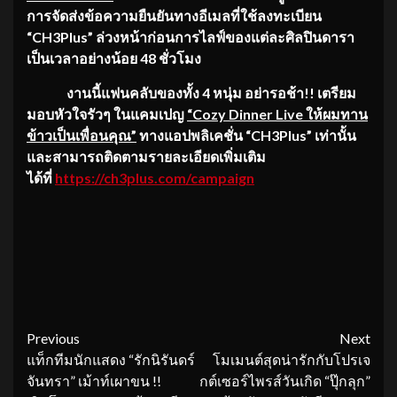
การจัดส่งข้อความยืนยันทางอีเมลที่ใช้ลงทะเบียน
“
CH3Plus” ล่วงหน้าก่อนการไลฟ์ของแต่ละศิลปินดารา
เป็นเวลาอย่างน้อย 48 ชั่วโมง
งานนี้แฟนคลับของทั้ง 4 หนุ่ม อย่ารอช้า!! เตรียม
มอบหัวใจรัวๆ ในแคมเปญ
“Cozy Dinner Live ให้ผมทาน
ข้าวเป็นเพื่อนคุณ”
ทางแอปพลิเคชั่น “CH3Plus” เท่านั้น
และสามารถติดตามรายละเอียดเพิ่มเติม
ได้ที่
https://ch3plus.com/campaign
Continue
Previous
Next
แท็กทีมนักแสดง “รักนิรันดร์
โมเมนต์สุดน่ารักกับโปรเจ
Reading
จันทรา” เม้าท์เผาขน !!
กต์เซอร์ไพรส์วันเกิด “ปุ๊กลุก”