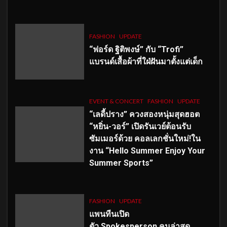
FASHION
UPDATE
“ฟอร์ด ฐิติพงษ์” กับ “Trofi”
แบรนด์เสื้อผ้าที่ใฝ่ฝันมาตั้งแต่เด็ก
EVENT & CONCERT
FASHION
UPDATE
“เลดี้ปราง” ควงสองหนุ่มสุดฮอต
“หยิ่น-วอร์” เปิดรันเวย์ต้อนรับ
ซัมเมอร์ด้วย คอลเลกชั่นใหม่!ใน
งาน “Hello Summer Enjoy Your
Summer Sports”
FASHION
UPDATE
แพนทีนเปิด
ตัว
Spokesperson คนล่าสุด