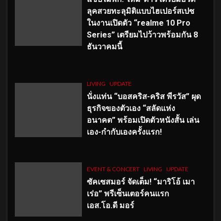
ลุคสวยทะลุมิติแบบไฮเปอร์สเปซ
ในงานเปิดตัว “realme 10 Pro
Series” เตรียมไปว้าวพร้อมกัน 8
ธันวาคมนี้
LIVING
UPDATE
นั่งแท่น “บอสคริส-คริส พีรวัส” ผุด
ธุรกิจของตัวเอง “สลัดแห่ง
อนาคต” พร้อมเปิดตัวหนังสั้น เล่น
เอง-กำกับเองครั้งแรก!
EVENT & CONCERT
LIVING
UPDATE
ซัคเซสมอร์ จัดเต็ม
!
“มาริโอ้ เมา
เร่อ” พรีเซ็นเตอร์คนแรก
เอส
.โอ.ดี มอร์