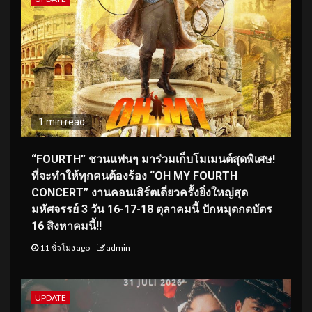
1 min read
“FOURTH” ชวนแฟนๆ มาร่วมเก็บโมเมนต์สุดพิเศษ!
ที่จะทำให้ทุกคนต้องร้อง “OH MY FOURTH
CONCERT” งานคอนเสิร์ตเดี่ยวครั้งยิ่งใหญ่สุด
มหัศจรรย์ 3 วัน 16-17-18 ตุลาคมนี้ ปักหมุดกดบัตร
16 สิงหาคมนี้!!
11 ชั่วโมง ago
admin
UPDATE