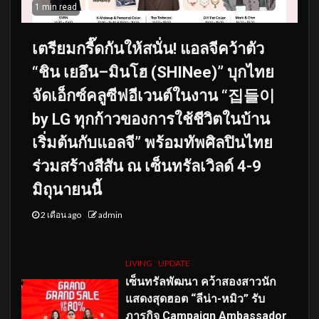
1 min read
เตรียมกรี๊ดกันให้สนั่น! แอลจีคว้าตัว
“ชิน เยอึน–มินโฮ (SHINee)” บุกไทย
จัดเอ็กซ์คลูซีฟอีเวนต์ในงาน “집들이
by LG ทุกก้าวของการใช้ชีวิตในบ้าน
เริ่มต้นกับแอลจี” พร้อมทัพศิลปินไทย
ร่วมสร้างสีสัน ณ เซ็นทรัลเวิลด์ 4-9
มิถุนายนนี้
2 เดือน ago
admin
LIVING
UPDATE
เซ็นทรัลพัฒนา คว้าสองสาวนัก
แสดงสุดฮอต “ลีน่า-หมิว” รับ
ภารกิจ Campaign Ambassador