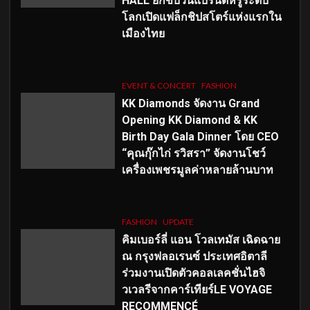
HALL ยกขบวนแบรนด์หรูระดับ
โลกเปิดแฟล็กชิปสโตร์แห่งแรกใน
เมืองไทย
EVENT & CONCERT
FASHION
KK Diamonds จัดงาน Grand
Opening KK Diamond & KK
Birth Day Gala Dinner โดย CEO
“คุณกุ๊กไก่ รวิสรา” จัดงานโชว์
เครื่องเพชรมูลค่าหลายล้านบาท
FASHION
UPDATE
คิมเบอร์ลี่ แอน โวลเทมัส เฉิดฉาย
ณ กรุงฟลอเรนซ์ ประเทศอิตาลี
ร่วมงานเปิดตัวคอลเลคชั่นไฮจิ
วเวลรีจากคาร์เทียร์LE VOYAGE
RECOMMENCÉ