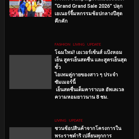
“Grand Grand Sale 2026” ปลุก
เอเนอร์จี้มหกรรมช้อปกลางปีสุด
คึกคัก
FASHION
LIVING
UPDATE
โฉมใหม่
! เอเวอร์เซ้นส์ แป้งหอม
เย็น สูตรเย็นสดชื่น และสูตรเย็นสุด
ขั้ว
ไอเทมคู่กายของสาว ๆ ประจำ
ซัมเมอร์นี้
เย็นสดชื่นเต็มคาราเบล อัพเลเวล
ความหอมยาวนาน
8
ชม.
LIVING
UPDATE
ชวนช้อปสินค้าจากโครงการใน
พระราชดำริ เปลี่ยนทุกการ