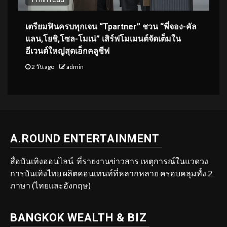
เตรียมฟินครบทุกเจน “Tpartner” ชวน “พี่จอง-คัล
แลน,โยชิ,โซล-โมเน่” เสิร์ฟโมเมนต์จัดเต็มใน
อีเวนต์ใหญ่สุดเอ็กคลูชีฟ
2 วัน ago
admin
A.ROUND ENTERTAINMENT
สื่อบันเทิงออนไลน์ ที่รายงานข่าวสาร เหตุการณ์ในแวดวง
การบันเทิงไทย ผลิตคอนเทนท์ที่หลากหลาย ครอบคลุมทั้ง 2
ภาษา (ไทยและอังกฤษ)
BANGKOK WEALTH & BIZ