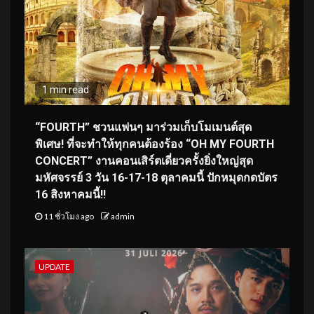
1 min read
“FOURTH” ชวนแฟนๆ มาร่วมเก็บโมเมนต์สุด
พิเศษ! ที่จะทำให้ทุกคนต้องร้อง “OH MY FOURTH
CONCERT” งานคอนเสิร์ตเดี่ยวครั้งยิ่งใหญ่สุด
มหัศจรรย์ 3 วัน 16-17-18 ตุลาคมนี้ ปักหมุดกดบัตร
16 สิงหาคมนี้!!
11 ชั่วโมง ago
admin
UPDATE