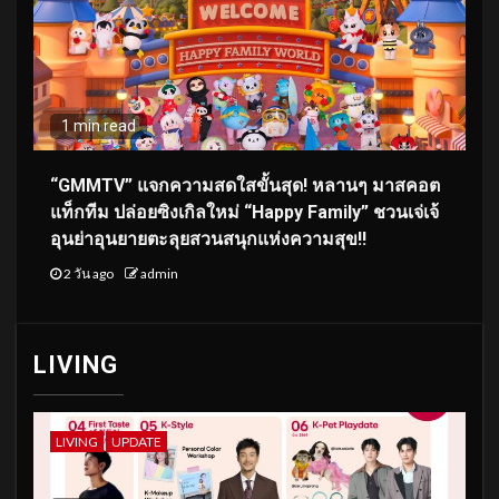
1 min read
“GMMTV” แจกความสดใสขั้นสุด! หลานๆ มาสคอต
แท็กทีม ปล่อยซิงเกิลใหม่ “Happy Family” ชวนเจ่เจ้
อุนย่าอุนยายตะลุยสวนสนุกแห่งความสุข!!
2 วัน ago
admin
LIVING
LIVING
UPDATE