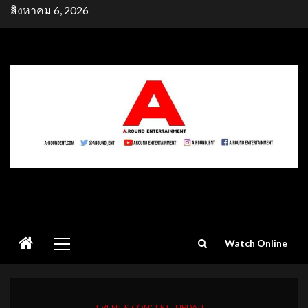
Skip
สิงหาคม 6, 2026
to
content
Primary
Watch Online
Menu
EVENT & CONCERT
UPDATE