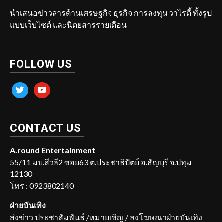
นำเสนอข่าวสารด้านเศรษฐกิจ ธุรกิจ การลงทุน วาไรตี้ ทั้งรูป
แบบเว็บไซต์ และนิตยสารรายเดือน
FOLLOW US
twitter
youtube
CONTACT US
A.round Entertainment
55/11 มบ.สีวลี2 ซอย63 ต.ประชาธิปัตย์ อ.ธัญบุรี จ.ปทุม
12130
โทร : 0923802140
ฝ่ายบันเทิง
ส่งข่าว ประชาสัมพันธ์ /หมายเชิญ / ลงโฆษณาฝ่ายบันเทิง