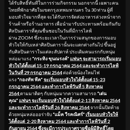
ได้รับสิทธิ์ทันทีในการร่วมกิจกรรม นอกจากนี้ เฉพาะคน
ไทยที่พักอาศัยในเขตกรุงเทพมหานคร ใน 30 ท่าน ผู้ที่
มอบหัวใจมากที่สุด จะได้รับการจัดส่งอาหารล่วงหน้าจาก
ร้านค้าหรือร้านอาหาร เพื่อนำมารับประทานพร้อมกันกับ
ศิลปินดาราที่คุณชื่นชอบในวันที่มีการไลฟ์
ผ่าน ZOOM ซึ่งระยะเวลาในการร่วมสนุกของการมอบ
หัวใจให้กับเหล่าศิลปินดารานั้นจะแตกต่างกันไป ขึ้นอยู่
กับศิลปินดาราในแต่ละสัปดาห์ ประเดิมคนแรกกับหนุ่ม
หล่อมาแรง
“กระทิง ขุนณรงค์”
แฟนๆ จะสามารถเริ่มมอบ
หัวใจได้ตั้งแต่ 15-19 กรกฎาคม 2564 และจะทำการไลฟ์
ในวันที่ 29 กรกฎาคม 2564
ต่อด้วยน้องใหม่ไฟ
แรง
“กองทัพ พีค”
จะเริ่มมอบหัวใจได้ตั้งแต่ 1
5-23
กรกฎาคม 2564 และทำการไลฟ์วันที่ 5 สิงหาคม
2564
ตามมาติดๆ กับหนุ่มมากความสามารถ
“เด่น
คุณ
”
แฟนๆ จะเริ่มมอบหัวใจได้ตั้งแต่
2-13 สิงหาคม 2564
และจะทำการไลฟ์วันที่ 26 สิงหาคม 2564
จากนั้นปิดท้าย
ด้วยหนุ่มหล่อออร่าจับ
“
แม็ค วีรคณิศร์
”
เริ่มมอบหัวใจให้
ได้ตั้งแต่
2-20 สิงหาคม 2564 และทำการไลฟ์วันที่ 2
กันยายน 2564
ซึ่งจะมีการประกาศรายชื่อผู้มีสิทธิ์โดย