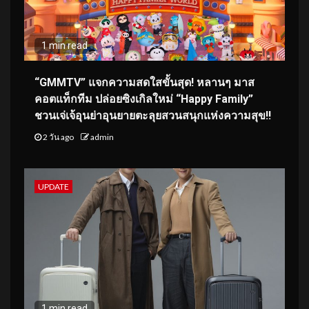
1 min read
“GMMTV” แจกความสดใสขั้นสุด! หลานๆ มาส
คอตแท็กทีม ปล่อยซิงเกิลใหม่ “Happy Family”
ชวนเจ่เจ้อุนย่าอุนยายตะลุยสวนสนุกแห่งความสุข!!
2 วัน ago
admin
UPDATE
1 min read