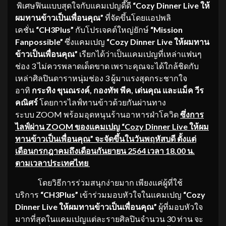
พิเศษฟินแบบสุดใจกับแคมเปญดี๊ดี
“
Cozy Dinner Live
ให้
ผมทานข้าวเป็นเพื่อนคุณ”
ที่จัดขึ้นโดยแอปพลิ
เคชั่น
“
CH
3
Plus”
กับโปรเจคต์ใหญ่ยักษ์
“
Mission
Fanpossible”
ซึ่งแคมเปญ
“
Cozy Dinner Live
ให้ผมทาน
ข้าวเป็นเพื่อนคุณ”
เรียกได้ว่าเป็นแคมเปญที่เหล่าแฟนๆ
ช่อง 3 ไม่ควรพลาดเด็ดขาด เพราะคุณจะได้ใกล้ชิดกับ
เหล่าศิลปินดาราหนุ่มช่อง 3 ผู้มาแรงสุดกระชากใจ
อาทิ
กระทิง ขุนณรงค์
,
กองทัพ พีค
,
เด่นคุณ และแม็ค วีร
คณิศร์
โดยการไลฟ์ทานข้าวด้วยกันผ่านทาง
ระบบ ZOOM พร้อมอุดหนุนร้านอาหารฝ่าโควิด
ซึ่งการ
ไลฟ์ผ่าน
ZOOM
ของแคมเปญ “
Cozy Dinner Live
ให้ผม
ทานข้าวเป็นเพื่อนคุณ” จะจัดขึ้นในวันพฤหัสบดี ตั้งแต่
เดือนกรกฎาคมถึงเดือนกันยายน 2564 เวลา 18.00 น.
ตามเวลาประเทศไทย
โดยวิธีการร่วมสนุกง่ายมาก เพียงแค่ผู้ที่ใช้
บริการ
“
CH3Plus”
เข้าร่วมมอบหัวใจในแคมเปญ
“
Cozy
Dinner Live ให้ผมทานข้าวเป็นเพื่อนคุณ”
ผู้ที่มอบหัวใจ
มากที่สุดในแคมเปญแต่ละรายศิลปินจำนวน 30 ท่าน จะ