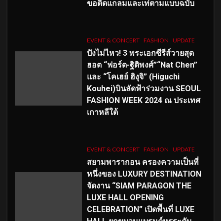
ขอติดแกลมและเท่ตามแบบฉบับ
EVENT & CONCERT
FASHION
UPDATE
ปังไม่ไหว! 3 พระเอกซีรีส์วายสุด
ฮอต “ฟอร์ด-ฐิติพงศ์”“Nat Chen”
และ “โคเฮย์ ฮิงุจิ” (Higuchi
Kouhei)บินลัดฟ้าร่วมงาน SEOUL
FASHION WEEK 2024 ณ ประเทศ
เกาหลีใต้
EVENT & CONCERT
FASHION
UPDATE
สยามพารากอน ครองความเป็นที่
หนึ่งของ LUXURY DESTINATION
จัดงาน “SIAM PARAGON THE
LUXE HALL OPENING
CELEBRATION” เปิดพื้นที่ LUXE