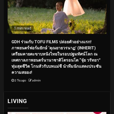
1 min read
GDH ร่วมกับ TOFU FILMS ปล่อยตัวอย่างแรก!
ภาพยนตร์ฟอร์มยักษ์ ‘คุณยายวรนาฏ’ (INHERIT)
เตรียมคายตะขาบหนังไทยในรอบปฐมทัศน์โลก ณ
เทศกาลภาพยนตร์นานาชาติโตรอนโต “จุ๋ย วรัทยา”
ทุ่มสุดชีวิต โกนหัวรับบทแม่ชี นำทีมนักแสดงประชัน
ความสยอง!
2 วัน ago
admin
LIVING