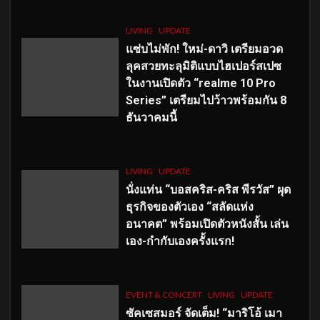
LIVING
UPDATE
แซ่บไม่พัก! ใหม่-ดาวิ เตรียมอวด
ลุคสวยทะลุมิติแบบไฮเปอร์สเปซ
ในงานเปิดตัว “realme 10 Pro
Series” เตรียมไปว้าวพร้อมกัน 8
ธันวาคมนี้
LIVING
UPDATE
นั่งแท่น “บอสคริส-คริส พีรวัส” ผุด
ธุรกิจของตัวเอง “สลัดแห่ง
อนาคต” พร้อมเปิดตัวหนังสั้น เล่น
เอง-กำกับเองครั้งแรก!
EVENT & CONCERT
LIVING
UPDATE
ซัคเซสมอร์ จัดเต็ม
!
“มาริโอ้ เมา