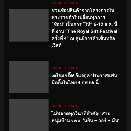
LIVING
UPDATE
ชวนช้อปสินค้าจากโครงการใน
พระราชดำริ เปลี่ยนทุกการ
“ช้อป” เป็นการ “ให้” 6-12 ธ.ค. นี้
ที่ งาน “The Royal Gift Festival
ครั้งที่ 4” ณ ศูนย์การค้าเซ็นทรัล
เวิลด์
LIVING
UPDATE
เตรียมกรี๊ด! อีแจอุค ประกาศแฟน
มีตติ้งในไทย 4 กพ 66 นี้
LIVING
UPDATE
ไม่พลาดทุกวินาทีสำคัญ
! สาม
หนุ่มบ้าน vivo ‘หยิ่น – วอร์ – มีน’