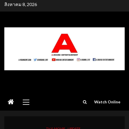
Skip
สิงหาคม 8, 2026
to
content
Primary
Watch Online
Menu
TV & MOVIE
UPDATE