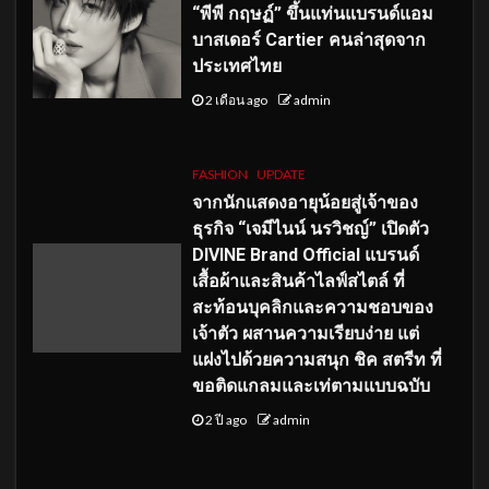
“พีพี กฤษฏ์” ขึ้นแท่นแบรนด์แอม
บาสเดอร์ Cartier คนล่าสุดจาก
ประเทศไทย
2 เดือน ago
admin
FASHION
UPDATE
จากนักแสดงอายุน้อยสู่เจ้าของ
ธุรกิจ “เจมีไนน์ นรวิชญ์” เปิดตัว
DIVINE Brand Official แบรนด์
เสื้อผ้าและสินค้าไลฟ์สไตล์ ที่
สะท้อนบุคลิกและความชอบของ
เจ้าตัว ผสานความเรียบง่าย แต่
แฝงไปด้วยความสนุก ชิค สตรีท ที่
ขอติดแกลมและเท่ตามแบบฉบับ
2 ปี ago
admin