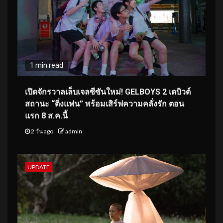
1 min read
เปิดจักรวาลเล็บเจลซีซันใหม่! GELBOYS 2 เดบิวต์
สถานะ “ติ่งแฟน” พร้อมเสิร์ฟความคลั่งรัก ตอน
แรก 8 ส.ค.นี้
2 วัน ago
admin
UPDATE