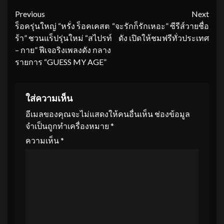
Continue
Previous
Next
ร็อครุ่นใหญ่ “หรั่ง ร็อคเคสต
“จะรักก็รักเหอะ” ซีรีส์วายชื่อ
Reading
ร้า” ชวนแร็ปรุ่นใหม่ “สไปรท์
ดัง เปิดให้ชมฟรีทั่วประเทศ
– กาย” ฟีเจอริงเพลงดัง กลาง
รายการ “GUESS MY AGE”
ใส่ความเห็น
อีเมลของคุณจะไม่แสดงให้คนอื่นเห็น
ช่องข้อมูล
จำเป็นถูกทำเครื่องหมาย
*
ความเห็น
*