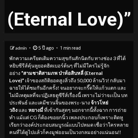
(Eternal Love)”
5 ปี ago
admin
1 min read
พักความเครียดเติมความสุขกันสักนิดกับ ทางช่อง 3 ที่ได้
หยิบซีรีส์คุ้นหูยอดฮิตเบอร์ต้นๆ ที่ไม่มีใครไม่รู้จัก
อย่าง
“
สามชาติสามภพ ป่าท้อสิบหลี่ (
Eternal
Love)”
เจ้าของสถิติยอดสูงลิ่วถึง 50,000 ล้านวิว! กลับมา
ฉายให้ได้ชมกันอีกครั้ง! จนอยากจะกรี๊ดให้แก้วแตก และ
ไม่มีเหตุผลที่จะปฏิเสธดูซีรีส์เรื่องนี้ เพราะไม่ว่าจะเป็น บท
ประพันธ์ และเคมีชวนจิ้นของพระ-นาง
จ้าวโหย่
วถิง
และ
หยางมี่
ที่เข้ากันสุดๆ นอกจากนี้ทั้งฉาก การถ่าย
ทำ แม้แต่ CG ก็ต้องขอยกนิ้ว เพลงประกอบก็เพราะติดหู
เรียกว่าองค์ประกอบสมบูรณ์แบบไปหมด เชื่อว่าใครหลาย
คนที่ได้ดูไปแล้วก็คงมูฟออนเป็นวงกลมอย่างแน่นอน!!