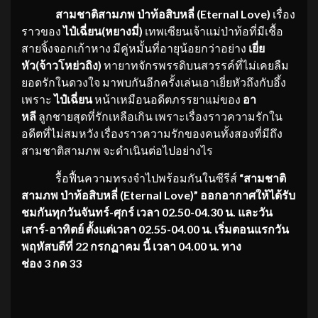
สามชาติสามภพ ป่าท้อสิบหลี่ (
Eternal Love)
เรื่อง
ราวของ
ไป๋เฉี่ยน(หยางมี่)
เทพเซียนเจ้าแม่ป่าท้อที่มีเชื้อ
สายจิ้งจอกเก้าหาง มีคู่หมั้นที่อายุน้อยกว่าอย่าง
เยี่ย
หัว(จ้าวโหย่วถิง)
ทายาทจักรพรรดิบนสวรรค์ที่ไม่เคยลืม
ยอดรักในดวงใจ มาพบกันอีกครั้งเล่นเอาเยี่ยหัวถึงกับอึ้ง
เพราะ
ไป๋เฉี่ยน
หน้าเหมือนอดีตภรรยาแม่ของ
อา
หลี
ลูกชายสุดที่รักเหลือเกิน เพราะเรื่องราวความรักใน
อดีตที่ไม่สมหวัง เรื่องราวความรักของคนทั้งสองที่มีถึง
สามชาติสามภพ จะดำเนินต่อไปอย่างไร
รื้อฟื้นความทรงจำไปพร้อมกันในซีรีส์
“สามชาติ
สามภพ ป่าท้อสิบหลี่ (Eternal Love)” ออกอากาศให้ได้รับ
ชมกันทุกวันจันทร์-ศุกร์ เวลา 02.50-04.30 น. และวัน
เสาร์-อาทิตย์ ตั้งแต่เวลา 02.55-04.00 น. เริ่มตอนแรกวัน
พฤหัสบดีที่ 22 กรกฏาคม นี้ เวลา 04.00 น. ทาง
ช่อง 3 กด 33