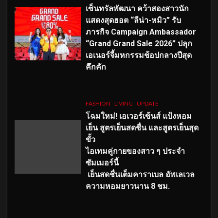
เซ็นทรัลพัฒนา คว้าสองสาวนัก
แสดงสุดฮอต “ลีน่า-หมิว” รับ
ภารกิจ Campaign Ambassador
“Grand Grand Sale 2026” ปลุก
เอเนอร์จี้มหกรรมช้อปกลางปีสุด
คึกคัก
FASHION
LIVING
UPDATE
โฉมใหม่
! เอเวอร์เซ้นส์ แป้งหอม
เย็น สูตรเย็นสดชื่น และสูตรเย็นสุด
ขั้ว
ไอเทมคู่กายของสาว ๆ ประจำ
ซัมเมอร์นี้
เย็นสดชื่นเต็มคาราเบล อัพเลเวล
ความหอมยาวนาน
8
ชม.