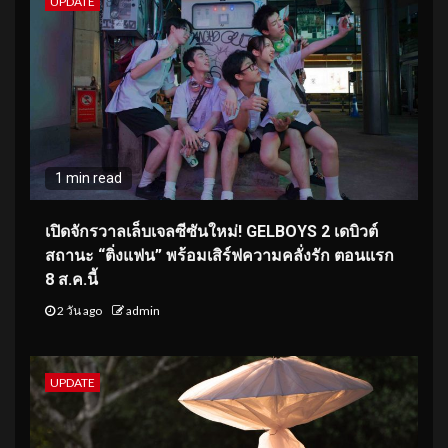
UPDATE
1 min read
เปิดจักรวาลเล็บเจลซีซันใหม่! GELBOYS 2 เดบิวต์
สถานะ “ติ่งแฟน” พร้อมเสิร์ฟความคลั่งรัก ตอนแรก
8 ส.ค.นี้
2 วัน ago
admin
UPDATE