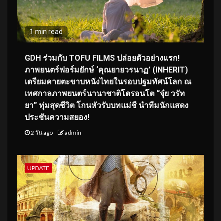
1 min read
GDH ร่วมกับ TOFU FILMS ปล่อยตัวอย่างแรก!
ภาพยนตร์ฟอร์มยักษ์ ‘คุณยายวรนาฏ’ (INHERIT)
เตรียมคายตะขาบหนังไทยในรอบปฐมทัศน์โลก ณ
เทศกาลภาพยนตร์นานาชาติโตรอนโต “จุ๋ย วรัท
ยา” ทุ่มสุดชีวิต โกนหัวรับบทแม่ชี นำทีมนักแสดง
ประชันความสยอง!
2 วัน ago
admin
UPDATE