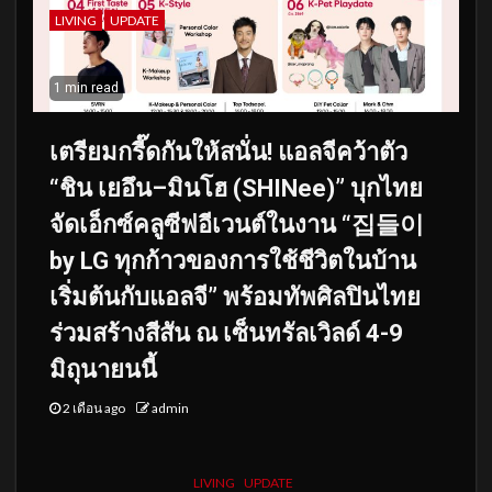
LIVING
UPDATE
1 min read
เตรียมกรี๊ดกันให้สนั่น! แอลจีคว้าตัว
“ชิน เยอึน–มินโฮ (SHINee)” บุกไทย
จัดเอ็กซ์คลูซีฟอีเวนต์ในงาน “집들이
by LG ทุกก้าวของการใช้ชีวิตในบ้าน
เริ่มต้นกับแอลจี” พร้อมทัพศิลปินไทย
ร่วมสร้างสีสัน ณ เซ็นทรัลเวิลด์ 4-9
มิถุนายนนี้
2 เดือน ago
admin
LIVING
UPDATE