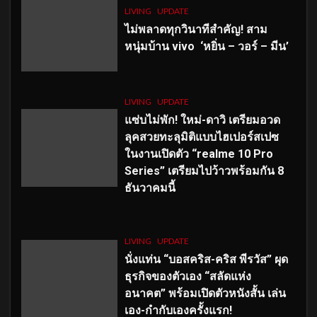
LIVING
UPDATE
ไม่พลาดทุกวินาทีสำคัญ
! สาม
หนุ่มบ้าน vivo ‘หยิ่น – วอร์ – มีน’
LIVING
UPDATE
แซ่บไม่พัก! ใหม่-ดาวิ เตรียมอวด
ลุคสวยทะลุมิติแบบไฮเปอร์สเปซ
ในงานเปิดตัว “realme 10 Pro
Series” เตรียมไปว้าวพร้อมกัน 8
ธันวาคมนี้
LIVING
UPDATE
นั่งแท่น “บอสคริส-คริส พีรวัส” ผุด
ธุรกิจของตัวเอง “สลัดแห่ง
อนาคต” พร้อมเปิดตัวหนังสั้น เล่น
เอง-กำกับเองครั้งแรก!