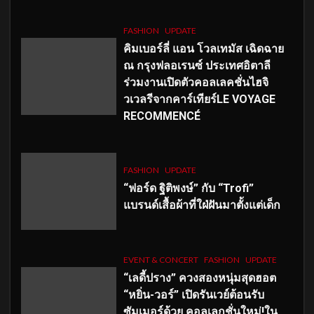
FASHION
UPDATE
คิมเบอร์ลี่ แอน โวลเทมัส เฉิดฉาย
ณ กรุงฟลอเรนซ์ ประเทศอิตาลี
ร่วมงานเปิดตัวคอลเลคชั่นไฮจิ
วเวลรีจากคาร์เทียร์LE VOYAGE
RECOMMENCÉ
FASHION
UPDATE
“ฟอร์ด ฐิติพงษ์” กับ “Trofi”
แบรนด์เสื้อผ้าที่ใฝ่ฝันมาตั้งแต่เด็ก
EVENT & CONCERT
FASHION
UPDATE
“เลดี้ปราง” ควงสองหนุ่มสุดฮอต
“หยิ่น-วอร์” เปิดรันเวย์ต้อนรับ
ซัมเมอร์ด้วย คอลเลกชั่นใหม่!ใน