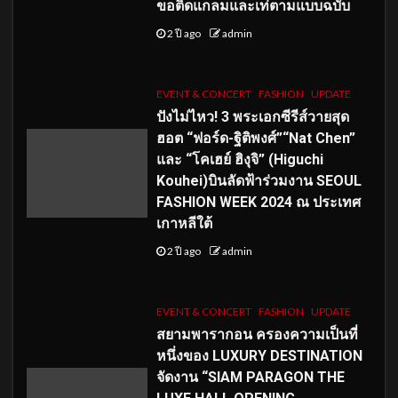
ขอติดแกลมและเท่ตามแบบฉบับ
2 ปี ago
admin
EVENT & CONCERT
FASHION
UPDATE
ปังไม่ไหว! 3 พระเอกซีรีส์วายสุด
ฮอต “ฟอร์ด-ฐิติพงศ์”“Nat Chen”
และ “โคเฮย์ ฮิงุจิ” (Higuchi
Kouhei)บินลัดฟ้าร่วมงาน SEOUL
FASHION WEEK 2024 ณ ประเทศ
เกาหลีใต้
2 ปี ago
admin
EVENT & CONCERT
FASHION
UPDATE
สยามพารากอน ครองความเป็นที่
หนึ่งของ LUXURY DESTINATION
จัดงาน “SIAM PARAGON THE