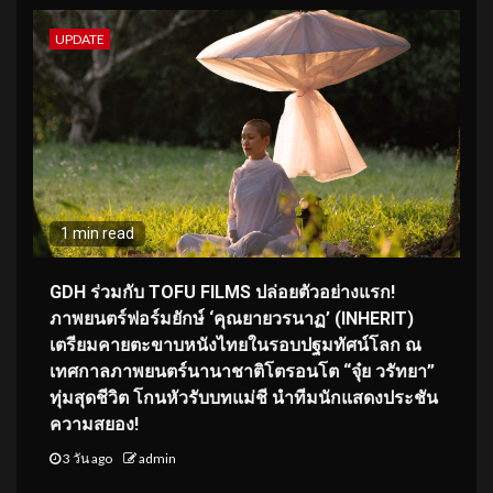
UPDATE
1 min read
GDH ร่วมกับ TOFU FILMS ปล่อยตัวอย่างแรก!
ภาพยนตร์ฟอร์มยักษ์ ‘คุณยายวรนาฏ’ (INHERIT)
เตรียมคายตะขาบหนังไทยในรอบปฐมทัศน์โลก ณ
เทศกาลภาพยนตร์นานาชาติโตรอนโต “จุ๋ย วรัทยา”
ทุ่มสุดชีวิต โกนหัวรับบทแม่ชี นำทีมนักแสดงประชัน
ความสยอง!
3 วัน ago
admin