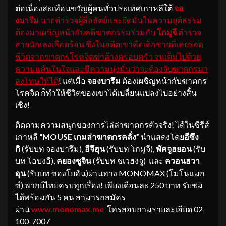
ต่อเนื่องสะเทือนขวัญผู้คนทั่วประเทศเกาหลีใต้
จอ
งบารึม
นายตำรวจผู้สื่อสัตย์และยึดมั่นในความยุติธรรม
ต้องมาเผชิญหน้ากับคดีฆาตกรรมร่วมกับ
โกมูจี
ตำรวจ
สายนักเลงเลือดร้อน ซึ่งในอดีตเขาคือเด็กชายที่เคยรอด
ชีวิตจากฆาตกรโรคจิตฆ่าล้างครอบครัว จนเต็มไปด้วย
ความแค้นในใจและมีความมุ่งมั่นว่าจะต้องจับฆาตกรมา
ลงโทษให้ได้
! แต่เมื่อ
จองบารึม
ต้องเผชิญหน้ากับฆาตกร
โรคจิต ก็ทำให้ชีวิตของเขาได้เปลี่ยนแปลงไปอย่างสิ้น
เชิง!
ติดตามความสนุกของการไล่ล่าฆาตกรตัวจริง! ได้ในซีรีส์
เกาหลี
“MOUSE เกมล่าฆาตกรคลั่ง”
นำแสดงโดย
อีซึง
กิ
(รับบท จองบารึม),
อีจึฮุน
(รับบท โกมูจี),
พัคจูฮยอน
(รับ
บท โอบงอี),
คยองซูจิน
(รับบท ชเวฮงจู) และ
ควอนฮวา
อุน
(รับบท ซองโยฮัน)ผ่านทาง MONOMAX (โมโนแมก
ซ์) พากย์ไทยครบทุกเรื่อง! เพียงเดือนละ 250 บาท รับชม
ได้พร้อมกัน 5 คน สามารถสมัคร
ผ่าน
www.monomax.me
โทรสอบถามรายละเอียด 02-
100-7007