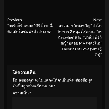
Continue
Previous
Next
“จะรักก็รักเหอะ” ซีรีส์วายชื่อ
สาวน้อย “แพงขวัญ” ฝ่าโค
Reading
ดัง เปิดให้ชมฟรีทั่วประเทศ
วิด ควง 2 หนุ่มตี๋สุดหล่อ “เค
Kayavine” และ “ปาล์ม พีรวิ
ชญ์” ปล่อย MV เพลงใหม่
Theories of Love (ทฤษฎี
รัก)”
ใส่ความเห็น
อีเมลของคุณจะไม่แสดงให้คนอื่นเห็น
ช่องข้อมูล
จำเป็นถูกทำเครื่องหมาย
*
ความเห็น
*