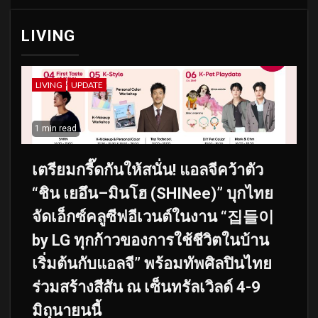
LIVING
LIVING
UPDATE
1 min read
เตรียมกรี๊ดกันให้สนั่น! แอลจีคว้าตัว
“ชิน เยอึน–มินโฮ (SHINee)” บุกไทย
จัดเอ็กซ์คลูซีฟอีเวนต์ในงาน “집들이
by LG ทุกก้าวของการใช้ชีวิตในบ้าน
เริ่มต้นกับแอลจี” พร้อมทัพศิลปินไทย
ร่วมสร้างสีสัน ณ เซ็นทรัลเวิลด์ 4-9
มิถุนายนนี้