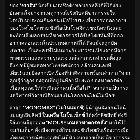
ของ
“ชเวรัน”
นักเขียนบทชื่อดังของเกาหลีใต้ที่ได้แรง
บันดาลใจมาจากเหตุการณ์จริงกับคดีฆาตกรรมใน
โรงเรียนประถมอินชอน เมื่อปี 2017 เพื่อถ่ายทอดอาการ
ของโรคไซโคพาธ ซึ่งถือเป็นโรคจิตเวชชนิดหนึ่งและ
สะท้อนถึงผลกรรมที่ฆาตกรควรได้รับ! โดยทันทีที่ออก
อากาศตอนแรกในประเทศเกาหลีใต้ ถึงแม้จะถูกปัด
เรต 19+ เป็นละครที่ไม่เหมาะกับเยาวชนเนื่องจากมีฉาก
ฆาตกรรมและความรุนแรง แต่ก็สามารถทำเรตติ้งสูง
ถึง 4.9 มีผู้ชมสดทางโทรทัศน์กว่า 2 ล้านคนเลยที
เดียว! แถมยิ่งฉากเปิดเรื่องที่น่าติดตามพร้อมคำถาม “หาก
คุณรู้ว่าลูกของคุณที่อยู่ในท้อง มี DNA ของฆาตกรต่อ
เนื่อง คุณจะให้กำเนิดเด็กคนนี้หรือไม่?” จนกลายเป็นกระ
แสวิพากษ์วิจารณ์ร้อนแรงในโลกออนไลน์ไม่น้อย!
ล่าสุด
“
MONOMAX” (โมโนแมกซ์)
ผู้นำดูหนังออนไลน์
แบบถูกลิขสิทธิ์
ในเครือ โมโน เน็กซ์
ได้คว้าลิขสิทธิ์ ส่งซี
รีส์เกาหลีสุดออต
“
MOUSE เกมล่าฆาตกรคลั่ง”
มาให้ได้
ชมกันเต็มๆ ทั้งเสียงพากย์ไทยและซับไทยกับเรื่องราวเมื่อ
เกิดเหตุการณ์พบเจอศพไม่มีหัว จนกลายเป็นคดีฆาตกรรม