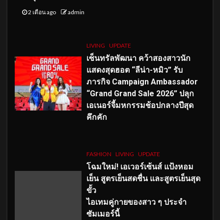
2 เดือน ago
admin
LIVING
UPDATE
เซ็นทรัลพัฒนา คว้าสองสาวนัก
แสดงสุดฮอต “ลีน่า-หมิว” รับ
ภารกิจ Campaign Ambassador
“Grand Grand Sale 2026” ปลุก
เอเนอร์จี้มหกรรมช้อปกลางปีสุด
คึกคัก
FASHION
LIVING
UPDATE
โฉมใหม่
! เอเวอร์เซ้นส์ แป้งหอม
เย็น สูตรเย็นสดชื่น และสูตรเย็นสุด
ขั้ว
ไอเทมคู่กายของสาว ๆ ประจำ
ซัมเมอร์นี้