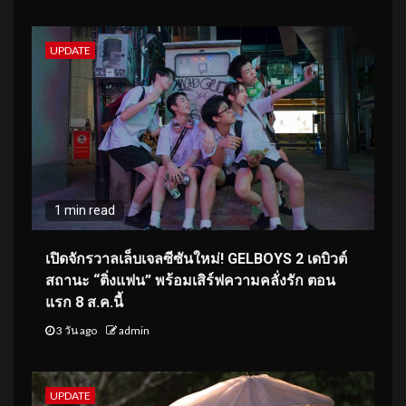
UPDATE
1 min read
เปิดจักรวาลเล็บเจลซีซันใหม่! GELBOYS 2 เดบิวต์
สถานะ “ติ่งแฟน” พร้อมเสิร์ฟความคลั่งรัก ตอน
แรก 8 ส.ค.นี้
3 วัน ago
admin
UPDATE