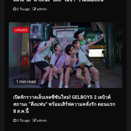
2 วัน ago
admin
UPDATE
1 min read
เปิดจักรวาลเล็บเจลซีซันใหม่! GELBOYS 2 เดบิวต์
สถานะ “ติ่งแฟน” พร้อมเสิร์ฟความคลั่งรัก ตอนแรก
8 ส.ค.นี้
3 วัน ago
admin