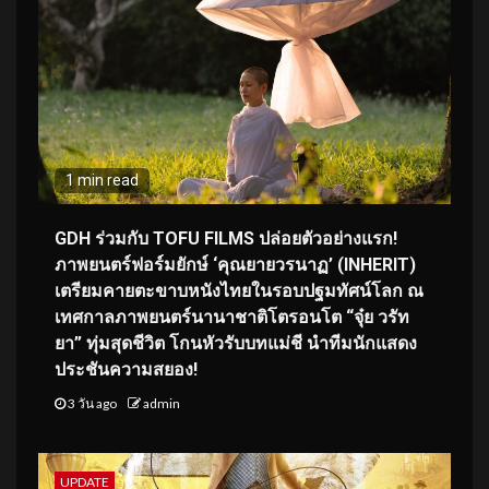
1 min read
GDH ร่วมกับ TOFU FILMS ปล่อยตัวอย่างแรก!
ภาพยนตร์ฟอร์มยักษ์ ‘คุณยายวรนาฏ’ (INHERIT)
เตรียมคายตะขาบหนังไทยในรอบปฐมทัศน์โลก ณ
เทศกาลภาพยนตร์นานาชาติโตรอนโต “จุ๋ย วรัท
ยา” ทุ่มสุดชีวิต โกนหัวรับบทแม่ชี นำทีมนักแสดง
ประชันความสยอง!
3 วัน ago
admin
UPDATE