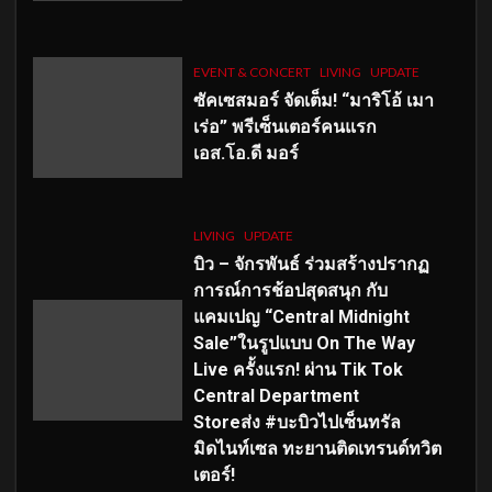
EVENT & CONCERT
LIVING
UPDATE
ซัคเซสมอร์ จัดเต็ม
!
“มาริโอ้ เมา
เร่อ” พรีเซ็นเตอร์คนแรก
เอส
.โอ.ดี มอร์
LIVING
UPDATE
บิว – จักรพันธ์ ร่วมสร้างปรากฏ
การณ์การช้อปสุดสนุก กับ
แคมเปญ “Central Midnight
Sale”ในรูปแบบ On The Way
Live ครั้งแรก! ผ่าน Tik Tok
Central Department
Storeส่ง #บะบิวไปเซ็นทรัล
มิดไนท์เซล ทะยานติดเทรนด์ทวิต
เตอร์!