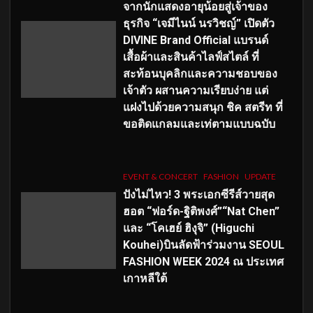
จากนักแสดงอายุน้อยสู่เจ้าของ
ธุรกิจ “เจมีไนน์ นรวิชญ์” เปิดตัว
DIVINE Brand Official แบรนด์
เสื้อผ้าและสินค้าไลฟ์สไตล์ ที่
สะท้อนบุคลิกและความชอบของ
เจ้าตัว ผสานความเรียบง่าย แต่
แฝงไปด้วยความสนุก ชิค สตรีท ที่
ขอติดแกลมและเท่ตามแบบฉบับ
EVENT & CONCERT
FASHION
UPDATE
ปังไม่ไหว! 3 พระเอกซีรีส์วายสุด
ฮอต “ฟอร์ด-ฐิติพงศ์”“Nat Chen”
และ “โคเฮย์ ฮิงุจิ” (Higuchi
Kouhei)บินลัดฟ้าร่วมงาน SEOUL
FASHION WEEK 2024 ณ ประเทศ
เกาหลีใต้