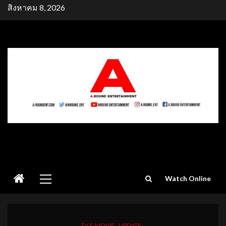
Skip
สิงหาคม 8, 2026
to
content
Primary
Watch Online
Menu
TV & MOVIE
UPDATE