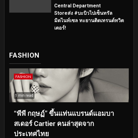
Central Department
Storeส่ง #บะบิวไปเซ็นทรัล
มิดไนท์เซล ทะยานติดเทรนด์ทวิต
เตอร์!
FASHION
FASHION
1 min read
“พีพี กฤษฏ์” ขึ้นแท่นแบรนด์แอมบา
สเดอร์ Cartier คนล่าสุดจาก
ประเทศไทย