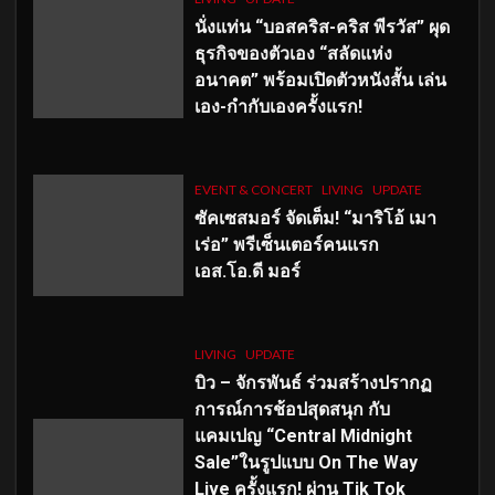
นั่งแท่น “บอสคริส-คริส พีรวัส” ผุด
ธุรกิจของตัวเอง “สลัดแห่ง
อนาคต” พร้อมเปิดตัวหนังสั้น เล่น
เอง-กำกับเองครั้งแรก!
EVENT & CONCERT
LIVING
UPDATE
ซัคเซสมอร์ จัดเต็ม
!
“มาริโอ้ เมา
เร่อ” พรีเซ็นเตอร์คนแรก
เอส
.โอ.ดี มอร์
LIVING
UPDATE
บิว – จักรพันธ์ ร่วมสร้างปรากฏ
การณ์การช้อปสุดสนุก กับ
แคมเปญ “Central Midnight
Sale”ในรูปแบบ On The Way
Live ครั้งแรก! ผ่าน Tik Tok