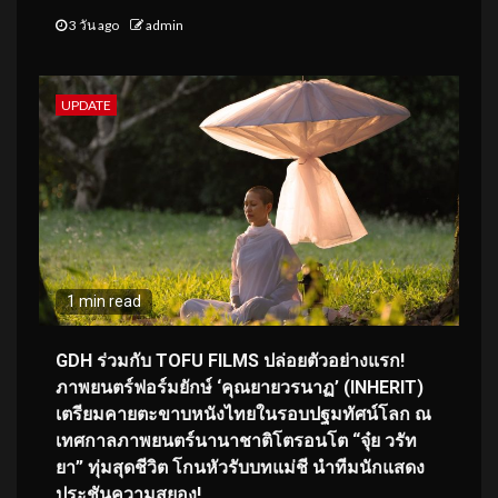
3 วัน ago
admin
UPDATE
1 min read
GDH ร่วมกับ TOFU FILMS ปล่อยตัวอย่างแรก!
ภาพยนตร์ฟอร์มยักษ์ ‘คุณยายวรนาฏ’ (INHERIT)
เตรียมคายตะขาบหนังไทยในรอบปฐมทัศน์โลก ณ
เทศกาลภาพยนตร์นานาชาติโตรอนโต “จุ๋ย วรัท
ยา” ทุ่มสุดชีวิต โกนหัวรับบทแม่ชี นำทีมนักแสดง
ประชันความสยอง!