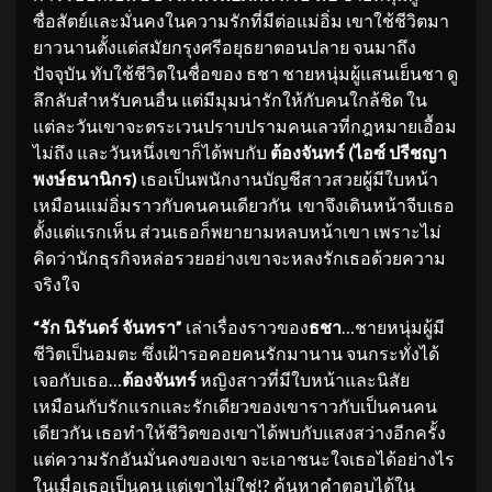
ซื่อสัตย์และมั่นคงในความรักที่มีต่อแม่อิ่ม เขาใช้ชีวิตมา
ยาวนานตั้งแต่สมัยกรุงศรีอยุธยาตอนปลาย จนมาถึง
ปัจจุบัน ทับใช้ชีวิตในชื่อของ ธชา ชายหนุ่มผู้แสนเย็นชา ดู
ลึกลับสำหรับคนอื่น แต่มีมุมน่ารักให้กับคนใกล้ชิด ใน
แต่ละวันเขาจะตระเวนปราบปรามคนเลวที่กฎหมายเอื้อม
ไม่ถึง และวันหนึ่งเขาก็ได้พบกับ
ต้องจันทร์ (ไอซ์ ปรีชญา
พงษ์ธนานิกร)
เธอเป็นพนักงานบัญชีสาวสวยผู้มีใบหน้า
เหมือนแม่อิ่มราวกับคนคนเดียวกัน เขาจึงเดินหน้าจีบเธอ
ตั้งแต่แรกเห็น ส่วนเธอก็พยายามหลบหน้าเขา เพราะไม่
คิดว่านักธุรกิจหล่อรวยอย่างเขาจะหลงรักเธอด้วยความ
จริงใจ
“รัก นิรันดร์ จันทรา”
เล่าเรื่องราวของ
ธชา
…ชายหนุ่มผู้มี
ชีวิตเป็นอมตะ ซึ่งเฝ้ารอคอยคนรักมานาน จนกระทั่งได้
เจอกับเธอ…
ต้องจันทร์
หญิงสาวที่มีใบหน้าและนิสัย
เหมือนกับรักแรกและรักเดียวของเขาราวกับเป็นคนคน
เดียวกัน เธอทำให้ชีวิตของเขาได้พบกับแสงสว่างอีกครั้ง
แต่ความรักอันมั่นคงของเขา จะเอาชนะใจเธอได้อย่างไร
ในเมื่อเธอเป็นคน แต่เขาไม่ใช่!? ค้นหาคำตอบได้ใน