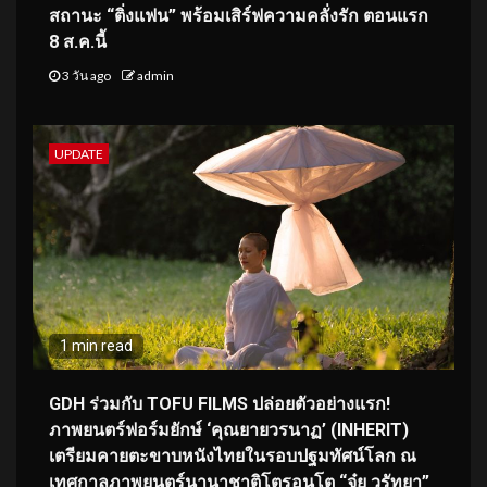
สถานะ “ติ่งแฟน” พร้อมเสิร์ฟความคลั่งรัก ตอนแรก
8 ส.ค.นี้
3 วัน ago
admin
UPDATE
1 min read
GDH ร่วมกับ TOFU FILMS ปล่อยตัวอย่างแรก!
ภาพยนตร์ฟอร์มยักษ์ ‘คุณยายวรนาฏ’ (INHERIT)
เตรียมคายตะขาบหนังไทยในรอบปฐมทัศน์โลก ณ
เทศกาลภาพยนตร์นานาชาติโตรอนโต “จุ๋ย วรัทยา”