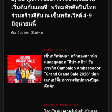
เริ่มต้นกับแอลจี” พร้อมทัพศิลปินไทย
ร่วมสร้างสีสัน ณ เซ็นทรัลเวิลด์ 4-9
มิถุนายนนี้
2 เดือน ago
admin
LIVING
UPDATE
เซ็นทรัลพัฒนา คว้าสองสาวนัก
แสดงสุดฮอต “ลีน่า-หมิว” รับ
ภารกิจ Campaign Ambassador
“Grand Grand Sale 2026” ปลุก
เอเนอร์จี้มหกรรมช้อปกลางปีสุด
คึกคัก
FASHION
LIVING
UPDATE
โฉมใหม่
! เอเวอร์เซ้นส์ แป้งหอม