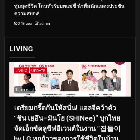
ทุ่มสุดชีวิต โกนหัวรับบทแม่ชี นำทีมนักแสดงประชัน
ความสยอง!
3 วัน ago
admin
LIVING
LIVING
UPDATE
1 min read
เตรียมกรี๊ดกันให้สนั่น! แอลจีคว้าตัว
“ชิน เยอึน–มินโฮ (SHINee)” บุกไทย
จัดเอ็กซ์คลูซีฟอีเวนต์ในงาน “집들이
by LG ทุกก้าวของการใช้ชีวิตในบ้าน