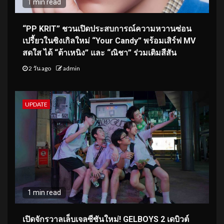
1 min read
“PP KRIT” ชวนเปิดประสบการณ์ความหวานซ่อน
เปรี้ยวในซิงเกิลใหม่ “Your Candy” พร้อมเสิร์ฟ MV
สดใส ได้ “ต้าเหนิง” และ “ณิชา” ร่วมเติมสีสัน
2 วัน ago
admin
UPDATE
1 min read
เปิดจักรวาลเล็บเจลซีซันใหม่! GELBOYS 2 เดบิวต์