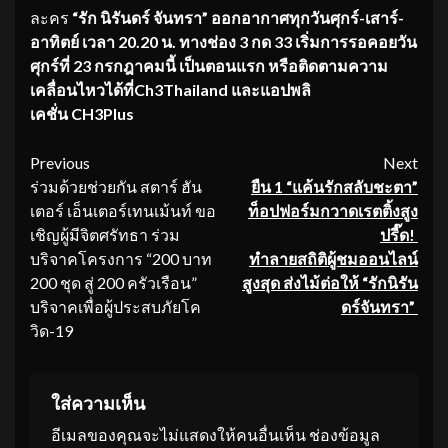
ละคร
“รัก นิรันดร์ จันทรา” ออกอากาศทุกวันศุกร์
-เสาร์-
อาทิตย์ เวลา 20.20 น. ทางช่อง 3 กด 33 เริ่มการรอคอยวัน
ศุกร์ที่ 23 กรกฎาคมนี้ เป็นตอนแรก หรือติดตามความ
เคลื่อนไหวได้ที่Ch3Thailand และแอปพลิ
เคชั่น
CH3Plus
Continue
Previous
Next
ร่วมด้วยช่วยกัน สตาร์ ฮัน
ยืน
1 “แค้นรักสลับชะตา”
Reading
เตอร์ เอ็นเตอร์เทนเม้นท์ ขอ
ท็อปฟอร์มกวาดเรตติ้งสูง
เชิญผู้มีจิตศรัทธา ร่วม
ปรี๊ด!
บริจาคโครงการ “200 บาท
ทำลายสถิติผู้ชมออนไลน์
200 ชุด สู่ 200 ครัวเรือน”
สูงสุด ส่งไม้ต่อให้ “รักนิรัน
บริจาคเพื่อผู้ประสบภัยโค
ดร์จันทรา”
วิด-19
ใส่ความเห็น
อีเมลของคุณจะไม่แสดงให้คนอื่นเห็น
ช่องข้อมูล