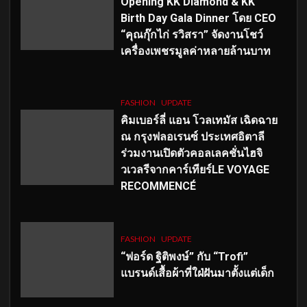
Opening KK Diamond & KK
Birth Day Gala Dinner โดย CEO
“คุณกุ๊กไก่ รวิสรา” จัดงานโชว์
เครื่องเพชรมูลค่าหลายล้านบาท
FASHION
UPDATE
คิมเบอร์ลี่ แอน โวลเทมัส เฉิดฉาย
ณ กรุงฟลอเรนซ์ ประเทศอิตาลี
ร่วมงานเปิดตัวคอลเลคชั่นไฮจิ
วเวลรีจากคาร์เทียร์LE VOYAGE
RECOMMENCÉ
FASHION
UPDATE
“ฟอร์ด ฐิติพงษ์” กับ “Trofi”
แบรนด์เสื้อผ้าที่ใฝ่ฝันมาตั้งแต่เด็ก