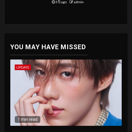
3 ปี ago
admin
YOU MAY HAVE MISSED
UPDATE
1 min read