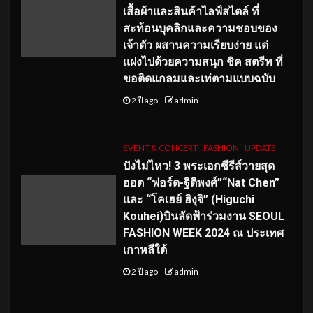
เสื้อผ้าและสินค้าไลฟ์สไตล์ ที่
สะท้อนบุคลิกและความชอบของ
เจ้าตัว ผสานความเรียบง่าย แต่
แฝงไปด้วยความสนุก ชิค สตรีท ที่
ขอติดแกลมและเท่ตามแบบฉบับ
2 ปี ago
admin
EVENT & CONCERT
FASHION
UPDATE
ปังไม่ไหว! 3 พระเอกซีรีส์วายสุด
ฮอต “ฟอร์ด-ฐิติพงศ์”“Nat Chen”
และ “โคเฮย์ ฮิงุจิ” (Higuchi
Kouhei)บินลัดฟ้าร่วมงาน SEOUL
FASHION WEEK 2024 ณ ประเทศ
เกาหลีใต้
2 ปี ago
admin