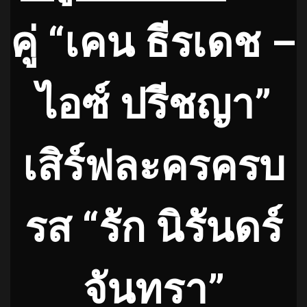
คู่ “เคน ธีรเดช –
ไอซ์ ปรีชญา”
เสิร์ฟละครครบ
รส “รัก นิรันดร์
จันทรา”