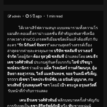
5 ปี ago
admin
1 min read
ได้เวลาเสิร์ฟความสนุก แบบเหมารวมทั้งความโร
แมนติก คอเมดี้ ดราม่า แอคชั่น ที่สำคัญแฟนตาซีเหนือ
กาลเวลา ผ่านCG เกรดพรีเมี่ยมชนิดเห็นแล้วต้องทึ่ง!! กับ
ละคร
“รัก นิรันดร์ จันทรา”
ผลงานสุดสร้างสรรค์เรื่อง
ล่าสุดจากค่ายละครคุณภาพ
บริษัท ชลลัมพี บราเธอร์
จำกัด
โดยผู้จัดฯ
ต้อง จุลวุฒิ ชลลัมพี
นำแสดงโดย
เคน ธีร
เดช วงศ์พัวพันธ์
ประกบคู่กันครั้งแรกกับ
ไอซ์ ปรีชญา
พงษ์ธนานิกร
ร่วมด้วย
แม็ค วีรคณิศร์ กานต์วัฒนกุล, อุ้ม
อิษยา ฮอสุวรรณ, วิลลี่ แมคอินทอช, จอย รินลณี ศรีเพ็ญ,
วาววา ณิชชา โชคประจักษ์ชัด, เอ อนันต์ บุญนาค, กบ
ทรงสิทธิ์ รุ่งนพคุณศรี ฯลฯ
โดยมี
เป้า ตระกูล อรุณสวัสดิ์​
รับหน้าที่กำกับการแสดง
เคน ธีรเดช วงศ์พัวพันธ์
พลิกบทบาทครั้งสำคัญกับ
การรับบทเป็น
ธชา สิริทรัพย์ภักดี
หรือ
ทับ
ชายหนุ่มผู้