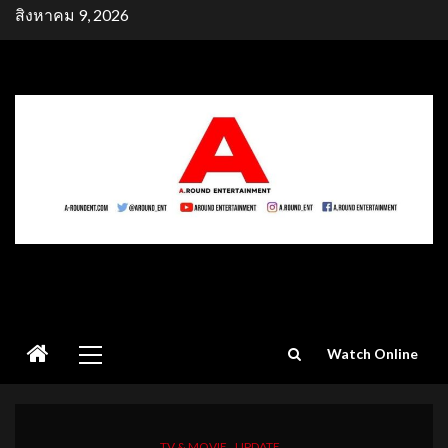
Skip
สิงหาคม 9, 2026
to
content
Primary
Watch Online
Menu
TV & MOVIE
UPDATE