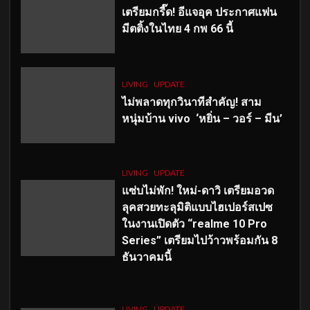
เตรียมกรี๊ด! อีแจอุค ประกาศแฟน
มีตติ้งในไทย 4 กพ 66 นี้
LIVING
UPDATE
ไม่พลาดทุกวินาทีสำคัญ
! สาม
หนุ่มบ้าน vivo ‘หยิ่น – วอร์ – มีน’
LIVING
UPDATE
แซ่บไม่พัก! ใหม่-ดาวิ เตรียมอวด
ลุคสวยทะลุมิติแบบไฮเปอร์สเปซ
ในงานเปิดตัว “realme 10 Pro
Series” เตรียมไปว้าวพร้อมกัน 8
ธันวาคมนี้
LIVING
UPDATE