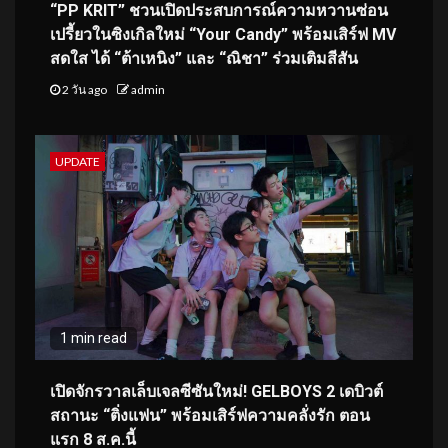
“PP KRIT” ชวนเปิดประสบการณ์ความหวานซ่อน
เปรี้ยวในซิงเกิลใหม่ “Your Candy” พร้อมเสิร์ฟ MV
สดใส ได้ “ต้าเหนิง” และ “ณิชา” ร่วมเติมสีสัน
2 วัน ago
admin
UPDATE
1 min read
เปิดจักรวาลเล็บเจลซีซันใหม่! GELBOYS 2 เดบิวต์
สถานะ “ติ่งแฟน” พร้อมเสิร์ฟความคลั่งรัก ตอน
แรก 8 ส.ค.นี้