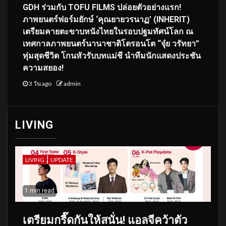
GDH ร่วมกับ TOFU FILMS ปล่อยตัวอย่างแรก!
ภาพยนตร์ฟอร์มยักษ์ ‘คุณยายวรนาฏ’ (INHERIT)
เตรียมคายตะขาบหนังไทยในรอบปฐมทัศน์โลก ณ
เทศกาลภาพยนตร์นานาชาติโตรอนโต “จุ๋ย วรัทยา”
ทุ่มสุดชีวิต โกนหัวรับบทแม่ชี นำทีมนักแสดงประชัน
ความสยอง!
3 วัน ago
admin
LIVING
LIVING
UPDATE
1 min read
เตรียมกรี๊ดกันให้สนั่น! แอลจีคว้าตัว