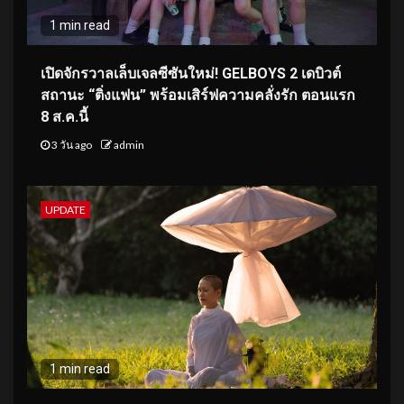
1 min read
เปิดจักรวาลเล็บเจลซีซันใหม่! GELBOYS 2 เดบิวต์
สถานะ “ติ่งแฟน” พร้อมเสิร์ฟความคลั่งรัก ตอนแรก
8 ส.ค.นี้
3 วัน ago
admin
UPDATE
1 min read