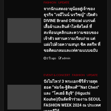
FASHION
UPDATE
จากนักแสดงอายุน้อยสู่เจ้าของ
ธุรกิจ “เจมีไนน์ นรวิชญ์” เปิดตัว
DIVINE Brand Official แบรนด์
เสื้อผ้าและสินค้าไลฟ์สไตล์ ที่
สะท้อนบุคลิกและความชอบของ
เจ้าตัว ผสานความเรียบง่าย แต่
แฝงไปด้วยความสนุก ชิค สตรีท ที่
ขอติดแกลมและเท่ตามแบบฉบับ
2 ปี ago
admin
EVENT & CONCERT
FASHION
UPDATE
ปังไม่ไหว! 3 พระเอกซีรีส์วายสุด
ฮอต “ฟอร์ด-ฐิติพงศ์”“Nat Chen”
และ “โคเฮย์ ฮิงุจิ” (Higuchi
Kouhei)บินลัดฟ้าร่วมงาน SEOUL
FASHION WEEK 2024 ณ ประเทศ