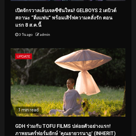
เปิดจักรวาลเล็บเจลซีซันใหม่! GELBOYS 2 เดบิวต์
สถานะ “ติ่งแฟน” พร้อมเสิร์ฟความคลั่งรัก ตอน
แรก 8 ส.ค.นี้
3 วัน ago
admin
UPDATE
1 min read
GDH ร่วมกับ TOFU FILMS ปล่อยตัวอย่างแรก!
ภาพยนตร์ฟอร์มยักษ์ ‘คุณยายวรนาฏ’ (INHERIT)