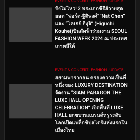
EVENT & CONCERT
FASHION
UPDATE
ปังไม่ไหว! 3 พระเอกซีรีส์วายสุด
ฮอต “ฟอร์ด-ฐิติพงศ์”“Nat Chen”
และ “โคเฮย์ ฮิงุจิ” (Higuchi
Kouhei)บินลัดฟ้าร่วมงาน SEOUL
FASHION WEEK 2024 ณ ประเทศ
เกาหลีใต้
EVENT & CONCERT
FASHION
UPDATE
สยามพารากอน ครองความเป็นที่
หนึ่งของ LUXURY DESTINATION
จัดงาน “SIAM PARAGON THE
LUXE HALL OPENING
CELEBRATION” เปิดพื้นที่ LUXE
HALL ยกขบวนแบรนด์หรูระดับ
โลกเปิดแฟล็กชิปสโตร์แห่งแรกใน
เมืองไทย