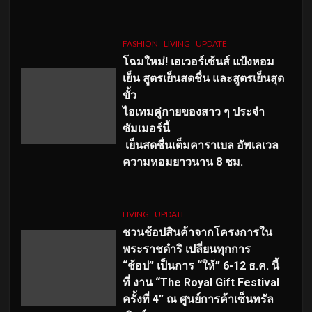
FASHION
LIVING
UPDATE
โฉมใหม่
! เอเวอร์เซ้นส์ แป้งหอม
เย็น สูตรเย็นสดชื่น และสูตรเย็นสุด
ขั้ว
ไอเทมคู่กายของสาว ๆ ประจำ
ซัมเมอร์นี้
เย็นสดชื่นเต็มคาราเบล อัพเลเวล
ความหอมยาวนาน
8
ชม.
LIVING
UPDATE
ชวนช้อปสินค้าจากโครงการใน
พระราชดำริ เปลี่ยนทุกการ
“ช้อป” เป็นการ “ให้” 6-12 ธ.ค. นี้
ที่ งาน “The Royal Gift Festival
ครั้งที่ 4” ณ ศูนย์การค้าเซ็นทรัล