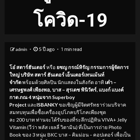
โควิด-19
5 ปี ago
admin
1 min read
โอ๋ สตาร์ฮันเตอร์
หรือ
ยชญ กรณ์หิรัญ กรรมการผู้จัดการ
ใหญ่
บริษัท สตาร์ ฮันเตอร์ เอ็นเตอร์เทนเม้นท์
จำกัด
พร้อมด้วยศิลปิน นักแสดงในสังกัด อาทิ
เต๋า –
เศรษฐพงศ์ เพียงพอ, บาส – สุรเดช พินิวัตร์, แบงก์ แบงค์
กาด ภณ
4 หนุ่มจาก Superboy
Project
และ
ISBANKY
ขอเชิญผู้มีจิตศรัทธาร่วมบริจาค
สมทบทุนเพื่อซื้อเครื่องอุปโภคบริโภคเพียงชุด
ละ 200 บาท ท่านจะได้รับของที่ระลึกปฏิทิน VIVA+ Jelly
Vitamin (วีว่า พลัส เจลลี่ วิตามิน) ที่เป็นการถ่าย Photo
Book ของ 3 หนุ่ม BKC บาส – คิมม่อน – คอปเตอร์ เพื่อเป็น