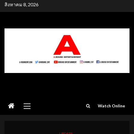
Skip
สิงหาคม 8, 2026
to
content
Primary
Watch Online
Menu
UPDATE