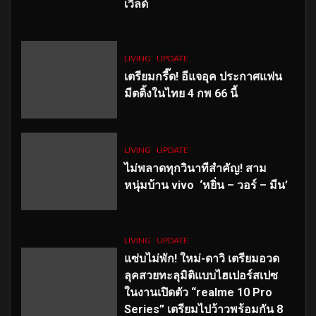
เวิลด์
LIVING
UPDATE
เตรียมกรี๊ด! อีแจอุค ประกาศแฟน
มีตติ้งในไทย 4 กพ 66 นี้
LIVING
UPDATE
ไม่พลาดทุกวินาทีสำคัญ
! สาม
หนุ่มบ้าน vivo ‘หยิ่น – วอร์ – มีน’
LIVING
UPDATE
แซ่บไม่พัก! ใหม่-ดาวิ เตรียมอวด
ลุคสวยทะลุมิติแบบไฮเปอร์สเปซ
ในงานเปิดตัว “realme 10 Pro
Series” เตรียมไปว้าวพร้อมกัน 8