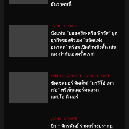
ธันวาคมนี้
LIVING
UPDATE
นั่งแท่น “บอสคริส-คริส พีรวัส” ผุด
ธุรกิจของตัวเอง “สลัดแห่ง
อนาคต” พร้อมเปิดตัวหนังสั้น เล่น
เอง-กำกับเองครั้งแรก!
EVENT & CONCERT
LIVING
UPDATE
ซัคเซสมอร์ จัดเต็ม
!
“มาริโอ้ เมา
เร่อ” พรีเซ็นเตอร์คนแรก
เอส
.โอ.ดี มอร์
LIVING
UPDATE
บิว – จักรพันธ์ ร่วมสร้างปรากฏ