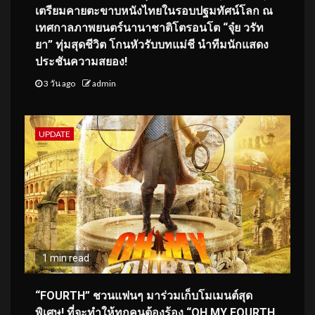
เตรียมคายตะขาบหนังไทยในรอบปฐมทัศน์โลก ณ
เทศกาลภาพยนตร์นานาชาติโตรอนโต “จุ๋ย วรัท
ยา” ทุ่มสุดชีวิต โกนหัวรับบทแม่ชี นำทีมนักแสดง
ประชันความสยอง!
3 วัน ago
admin
UPDATE
1 min read
“FOURTH” ชวนแฟนๆ มาร่วมเก็บโมเมนต์สุด
พิเศษ! ที่จะทำให้ทุกคนต้องร้อง “OH MY FOURTH