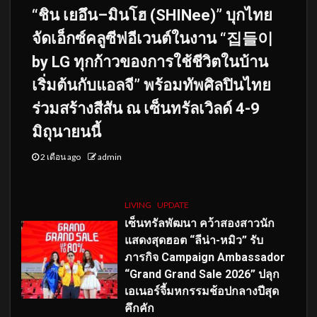
“ชิน เยอึน–มินโฮ (SHINee)” บุกไทย
จัดเอ็กซ์คลูซีฟอีเวนต์ในงาน “집들이
by LG ทุกก้าวของการใช้ชีวิตในบ้าน
เริ่มต้นกับแอลจี” พร้อมทัพศิลปินไทย
ร่วมสร้างสีสัน ณ เซ็นทรัลเวิลด์ 4-9
มิถุนายนนี้
2 เดือน ago
admin
LIVING
UPDATE
เซ็นทรัลพัฒนา คว้าสองสาวนัก
แสดงสุดฮอต “ลีน่า-หมิว” รับ
ภารกิจ Campaign Ambassador
“Grand Grand Sale 2026” ปลุก
เอเนอร์จี้มหกรรมช้อปกลางปีสุด
คึกคัก