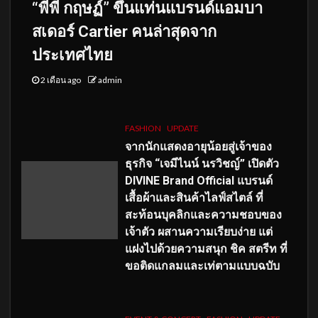
“พีพี กฤษฏ์” ขึ้นแท่นแบรนด์แอมบา
สเดอร์ Cartier คนล่าสุดจาก
ประเทศไทย
2 เดือน ago
admin
FASHION
UPDATE
จากนักแสดงอายุน้อยสู่เจ้าของ
ธุรกิจ “เจมีไนน์ นรวิชญ์” เปิดตัว
DIVINE Brand Official แบรนด์
เสื้อผ้าและสินค้าไลฟ์สไตล์ ที่
สะท้อนบุคลิกและความชอบของ
เจ้าตัว ผสานความเรียบง่าย แต่
แฝงไปด้วยความสนุก ชิค สตรีท ที่
ขอติดแกลมและเท่ตามแบบฉบับ