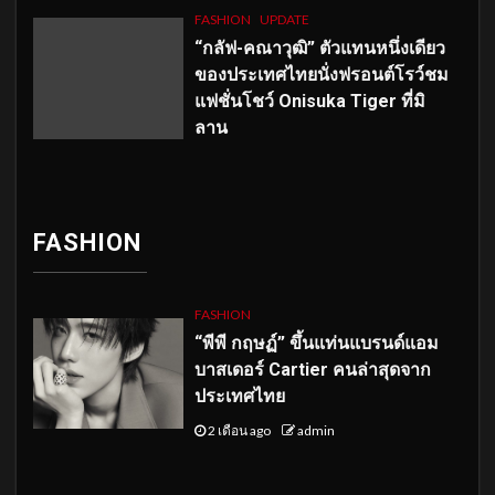
FASHION
UPDATE
“กลัฟ-คณาวุฒิ” ตัวแทนหนึ่งเดียว
ของประเทศไทยนั่งฟรอนต์โรว์ชม
แฟชั่นโชว์ Onisuka Tiger ที่มิ
ลาน
FASHION
FASHION
“พีพี กฤษฏ์” ขึ้นแท่นแบรนด์แอม
บาสเดอร์ Cartier คนล่าสุดจาก
ประเทศไทย
2 เดือน ago
admin