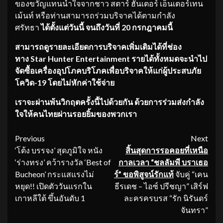
ของขวัญแทนน้ำใจจากชาว สตาร์ ฮันเตอร์ เอ็นเตอร์เทน
เม้นท์ หรือท่านสามารถร่วมบริจาคได้ตามกำลัง
ศรัทธา
ได้ตั้งแต่วันนี้ จนถึงวันที่
20 กรกฎาคมนี้
สามารถดูรายละเอียดการบริจาคเพิ่มเติมได้ที่ช่อง
ทาง
Star Hunter Entertainment รายได้ทั้งหมดจะนำไป
จัดซื้อเครื่องอุปโภคบริโภคเพื่อบริจาคให้แก่ผู้ประสบภัย
โควิด-19 โดยไม่หักค่าใช้จ่าย
เราจะผ่านพ้นวิกฤตครั้งนี้ไปด้วยกัน ด้วยการร่วมส่งกำลัง
ใจให้คนไทยผ่านรอยยิ้มของพวกเรา
Continue
Previous
Next
‘โต้ง บรรจง’ สุดภูมิใจ หนัง
สิ้นสุดการรอคอยที่เหนือ
Reading
‘ร่างทรง’ คว้ารางวัล ‘Best of
กาลเวลา “ชลลัมพี บราเธอ
Bucheon’ กระแสแรงไม่
ร์” ขอพิสูจน์รักแท้
จับคู่ “เคน
หยุด!! เปิดตัววันแรกใน
ธีรเดช – ไอซ์ ปรีชญา” เสิร์ฟ
เกาหลีใต้ ขึ้นอันดับ 1
ละครครบรส “รัก นิรันดร์
จันทรา”