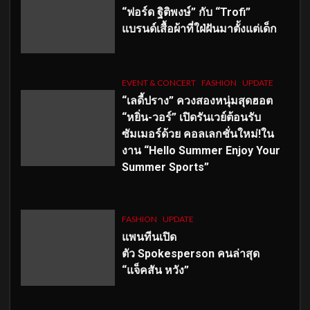
“ฟอร์ด ฐิติพงษ์” กับ “Trofi”
แบรนด์เสื้อผ้าที่ใฝ่ฝันมาตั้งแต่เด็ก
EVENT & CONCERT
FASHION
UPDATE
“เลดี้ปราง” ควงสองหนุ่มสุดฮอต
“หยิ่น-วอร์” เปิดรันเวย์ต้อนรับ
ซัมเมอร์ด้วย คอลเลกชั่นใหม่!ใน
งาน “Hello Summer Enjoy Your
Summer Sports”
FASHION
UPDATE
แพนทีนเปิด
ตัว
Spokesperson คนล่าสุด
“แจ็คสัน หวัง”