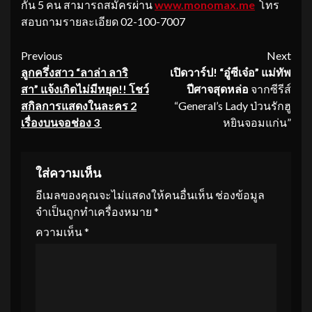
กัน 5 คน สามารถสมัครผ่าน
www.monomax.me
โทร
สอบถามรายละเอียด 02-100-7007
Continue
Previous
Next
ลูกครึ่งสาว “ลาล่า ลาริ
เปิดวาร์ป
! “อู๋ซีเจ๋อ” แม่ทัพ
Reading
สา”
แจ้งเกิดไม่มีหยุด
!! โชว์
ปีศาจสุดหล่อ
จากซีรีส์
สกิลการแสดงในละคร 2
“General’s Lady ป่วนรักฮู
เรื่องบนจอช่อง 3
หยินจอมแก่น”
ใส่ความเห็น
อีเมลของคุณจะไม่แสดงให้คนอื่นเห็น
ช่องข้อมูล
จำเป็นถูกทำเครื่องหมาย
*
ความเห็น
*