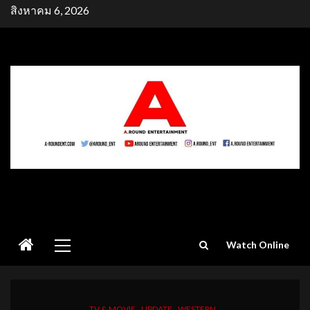
Skip
สิงหาคม 6, 2026
to
content
Primary
Watch Online
Menu
TV & MOVIE
UPDATE
WESTERN