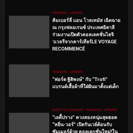
FASHION
UPDATE
คิมเบอร์ลี่ แอน โวลเทมัส เฉิดฉาย
ณ กรุงฟลอเรนซ์ ประเทศอิตาลี
ร่วมงานเปิดตัวคอลเลคชั่นไฮจิ
วเวลรีจากคาร์เทียร์LE VOYAGE
RECOMMENCÉ
FASHION
UPDATE
“ฟอร์ด ฐิติพงษ์” กับ “Trofi”
แบรนด์เสื้อผ้าที่ใฝ่ฝันมาตั้งแต่เด็ก
EVENT & CONCERT
FASHION
UPDATE
“เลดี้ปราง” ควงสองหนุ่มสุดฮอต
“หยิ่น-วอร์” เปิดรันเวย์ต้อนรับ
ซัมเมอร์ด้วย คอลเลกชั่นใหม่!ใน