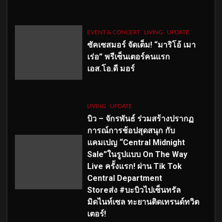
EVENT & CONCERT
LIVING
UPDATE
ซัคเซสมอร์ จัดเต็ม
!
“มาริโอ้ เมา
เร่อ” พรีเซ็นเตอร์คนแรก
เอส
.โอ.ดี มอร์
LIVING
UPDATE
บิว – จักรพันธ์ ร่วมสร้างปรากฏ
การณ์การช้อปสุดสนุก กับ
แคมเปญ “Central Midnight
Sale”ในรูปแบบ On The Way
Live ครั้งแรก! ผ่าน Tik Tok
Central Department
Storeส่ง #บะบิวไปเซ็นทรัล
มิดไนท์เซล ทะยานติดเทรนด์ทวิต
เตอร์!