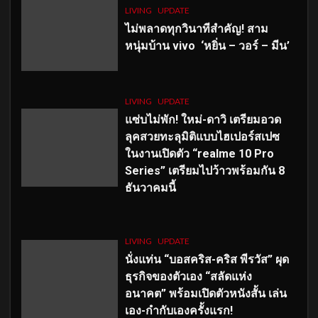
LIVING
UPDATE
ไม่พลาดทุกวินาทีสำคัญ
! สาม
หนุ่มบ้าน vivo ‘หยิ่น – วอร์ – มีน’
LIVING
UPDATE
แซ่บไม่พัก! ใหม่-ดาวิ เตรียมอวด
ลุคสวยทะลุมิติแบบไฮเปอร์สเปซ
ในงานเปิดตัว “realme 10 Pro
Series” เตรียมไปว้าวพร้อมกัน 8
ธันวาคมนี้
LIVING
UPDATE
นั่งแท่น “บอสคริส-คริส พีรวัส” ผุด
ธุรกิจของตัวเอง “สลัดแห่ง
อนาคต” พร้อมเปิดตัวหนังสั้น เล่น
เอง-กำกับเองครั้งแรก!