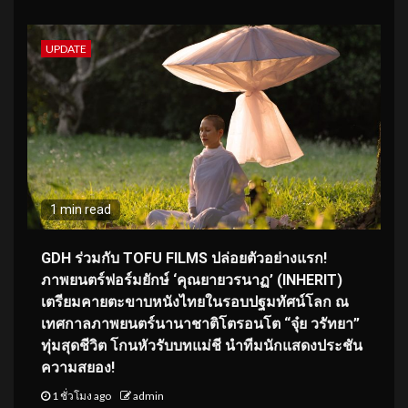
UPDATE
1 min read
GDH ร่วมกับ TOFU FILMS ปล่อยตัวอย่างแรก!
ภาพยนตร์ฟอร์มยักษ์ ‘คุณยายวรนาฏ’ (INHERIT)
เตรียมคายตะขาบหนังไทยในรอบปฐมทัศน์โลก ณ
เทศกาลภาพยนตร์นานาชาติโตรอนโต “จุ๋ย วรัทยา”
ทุ่มสุดชีวิต โกนหัวรับบทแม่ชี นำทีมนักแสดงประชัน
ความสยอง!
1 ชั่วโมง ago
admin