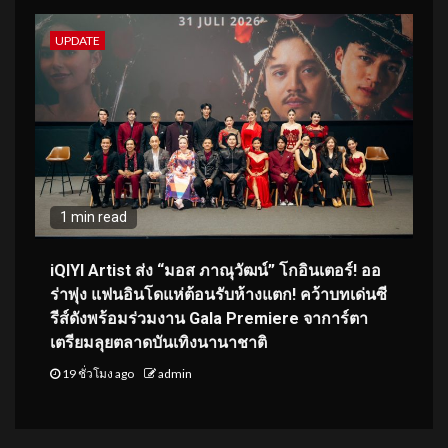
UPDATE
1 min read
iQIYI Artist ส่ง “มอส ภาณุวัฒน์” โกอินเตอร์! ออ
ร่าพุ่ง แฟนอินโดแห่ต้อนรับห้างแตก! คว้าบทเด่นซี
รีส์ดังพร้อมร่วมงาน Gala Premiere จาการ์ตา
เตรียมลุยตลาดบันเทิงนานาชาติ
19 ชั่วโมง ago
admin