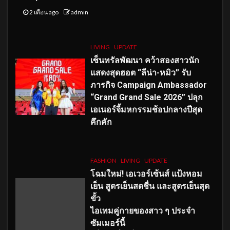
2 เดือน ago
admin
LIVING
UPDATE
เซ็นทรัลพัฒนา คว้าสองสาวนัก
แสดงสุดฮอต “ลีน่า-หมิว” รับ
ภารกิจ Campaign Ambassador
“Grand Grand Sale 2026” ปลุก
เอเนอร์จี้มหกรรมช้อปกลางปีสุด
คึกคัก
FASHION
LIVING
UPDATE
โฉมใหม่
! เอเวอร์เซ้นส์ แป้งหอม
เย็น สูตรเย็นสดชื่น และสูตรเย็นสุด
ขั้ว
ไอเทมคู่กายของสาว ๆ ประจำ
ซัมเมอร์นี้