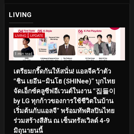
LIVING
LIVING
UPDATE
1 min read
เตรียมกรี๊ดกันให้สนั่น! แอลจีคว้าตัว
“ชิน เยอึน–มินโฮ (SHINee)” บุกไทย
จัดเอ็กซ์คลูซีฟอีเวนต์ในงาน “집들이
by LG ทุกก้าวของการใช้ชีวิตในบ้าน
เริ่มต้นกับแอลจี” พร้อมทัพศิลปินไทย
ร่วมสร้างสีสัน ณ เซ็นทรัลเวิลด์ 4-9
มิถุนายนนี้