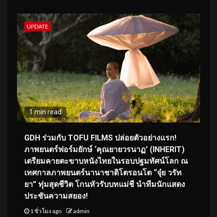
UPDATE
1 min read
GDH ร่วมกับ TOFU FILMS ปล่อยตัวอย่างแรก!
ภาพยนตร์ฟอร์มยักษ์ ‘คุณยายวรนาฏ’ (INHERIT)
เตรียมคายตะขาบหนังไทยในรอบปฐมทัศน์โลก ณ
เทศกาลภาพยนตร์นานาชาติโตรอนโต “จุ๋ย วรัท
ยา” ทุ่มสุดชีวิต โกนหัวรับบทแม่ชี นำทีมนักแสดง
ประชันความสยอง!
1 ชั่วโมง ago
admin