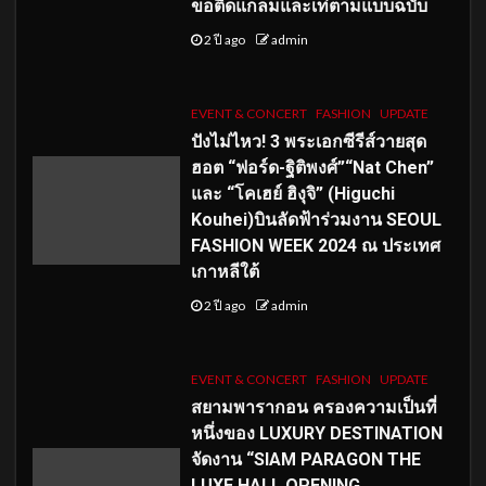
ขอติดแกลมและเท่ตามแบบฉบับ
2 ปี ago
admin
EVENT & CONCERT
FASHION
UPDATE
ปังไม่ไหว! 3 พระเอกซีรีส์วายสุด
ฮอต “ฟอร์ด-ฐิติพงศ์”“Nat Chen”
และ “โคเฮย์ ฮิงุจิ” (Higuchi
Kouhei)บินลัดฟ้าร่วมงาน SEOUL
FASHION WEEK 2024 ณ ประเทศ
เกาหลีใต้
2 ปี ago
admin
EVENT & CONCERT
FASHION
UPDATE
สยามพารากอน ครองความเป็นที่
หนึ่งของ LUXURY DESTINATION
จัดงาน “SIAM PARAGON THE
LUXE HALL OPENING