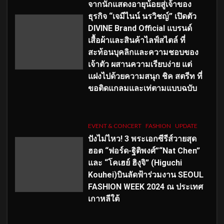
จากนักแสดงอายุน้อยสู่เจ้าของ
ธุรกิจ “เจมีไนน์ นรวิชญ์” เปิดตัว
DIVINE Brand Official แบรนด์
เสื้อผ้าและสินค้าไลฟ์สไตล์ ที่
สะท้อนบุคลิกและความชอบของ
เจ้าตัว ผสานความเรียบง่าย แต่
แฝงไปด้วยความสนุก ชิค สตรีท ที่
ขอติดแกลมและเท่ตามแบบฉบับ
EVENT & CONCERT
FASHION
UPDATE
ปังไม่ไหว! 3 พระเอกซีรีส์วายสุด
ฮอต “ฟอร์ด-ฐิติพงศ์”“Nat Chen”
และ “โคเฮย์ ฮิงุจิ” (Higuchi
Kouhei)บินลัดฟ้าร่วมงาน SEOUL
FASHION WEEK 2024 ณ ประเทศ
เกาหลีใต้