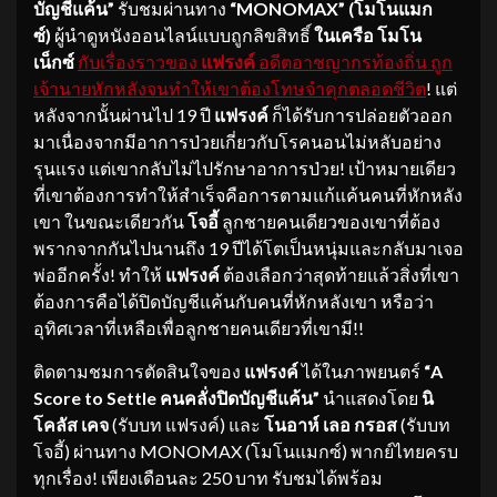
บัญชีแค้น”
รับชมผ่านทาง
“
MONOMAX” (โมโนแมก
ซ์)
ผู้นำดูหนังออนไลน์แบบถูกลิขสิทธิ์
ในเครือ โมโน
เน็กซ์
กับเรื่องราวของ
แฟรงค์
อดีตอาชญากรท้องถิ่น ถูก
เจ้านายหักหลังจนทำให้เขาต้องโทษจำคุกตลอดชีวิต
! แต่
หลังจากนั้นผ่านไป 19 ปี
แฟรงค์
ก็ได้รับการปล่อยตัวออก
มาเนื่องจากมีอาการป่วยเกี่ยวกับโรคนอนไม่หลับอย่าง
รุนแรง แต่เขากลับไม่ไปรักษาอาการป่วย! เป้าหมายเดียว
ที่เขาต้องการทำให้สำเร็จคือการตามแก้แค้นคนที่หักหลัง
เขา ในขณะเดียวกัน
โจอี้
ลูกชายคนเดียวของเขาที่ต้อง
พรากจากกันไปนานถึง 19 ปีได้โตเป็นหนุ่มและกลับมาเจอ
พ่ออีกครั้ง! ทำให้
แฟรงค์
ต้องเลือกว่าสุดท้ายแล้วสิ่งที่เขา
ต้องการคือได้ปิดบัญชีแค้นกับคนที่หักหลังเขา หรือว่า
อุทิศเวลาที่เหลือเพื่อลูกชายคนเดียวที่เขามี!!
ติดตามชมการตัดสินใจของ
แฟรงค์
ได้ในภาพยนตร์
“
A
Score to Settle คนคลั่งปิดบัญชีแค้น”
นำแสดงโดย
นิ
โคลัส เคจ
(รับบท แฟรงค์) และ
โนอาห์ เลอ กรอส
(รับบท
โจอี้) ผ่านทาง MONOMAX (โมโนแมกซ์) พากย์ไทยครบ
ทุกเรื่อง! เพียงเดือนละ 250 บาท รับชมได้พร้อม