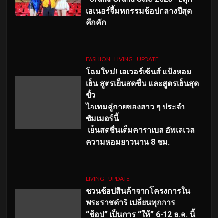
เอเนอร์จี้มหกรรมช้อปกลางปีสุด
คึกคัก
FASHION
LIVING
UPDATE
โฉมใหม่
! เอเวอร์เซ้นส์ แป้งหอม
เย็น สูตรเย็นสดชื่น และสูตรเย็นสุด
ขั้ว
ไอเทมคู่กายของสาว ๆ ประจำ
ซัมเมอร์นี้
เย็นสดชื่นเต็มคาราเบล อัพเลเวล
ความหอมยาวนาน
8
ชม.
LIVING
UPDATE
ชวนช้อปสินค้าจากโครงการใน
พระราชดำริ เปลี่ยนทุกการ
“ช้อป” เป็นการ “ให้” 6-12 ธ.ค. นี้