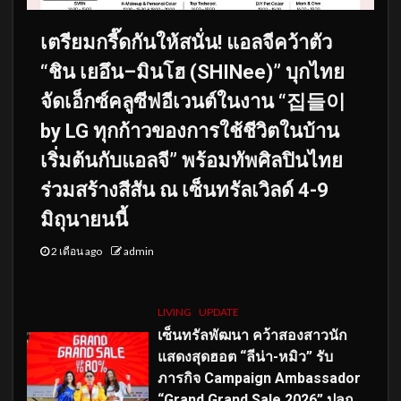
เตรียมกรี๊ดกันให้สนั่น! แอลจีคว้าตัว
“ชิน เยอึน–มินโฮ (SHINee)” บุกไทย
จัดเอ็กซ์คลูซีฟอีเวนต์ในงาน “집들이
by LG ทุกก้าวของการใช้ชีวิตในบ้าน
เริ่มต้นกับแอลจี” พร้อมทัพศิลปินไทย
ร่วมสร้างสีสัน ณ เซ็นทรัลเวิลด์ 4-9
มิถุนายนนี้
2 เดือน ago
admin
LIVING
UPDATE
เซ็นทรัลพัฒนา คว้าสองสาวนัก
แสดงสุดฮอต “ลีน่า-หมิว” รับ
ภารกิจ Campaign Ambassador
“Grand Grand Sale 2026” ปลุก