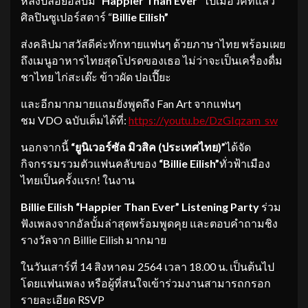
หลังปล่อยอัลบั้ม
“Happier Than Ever”
ไปเมื่อวีคที่แล้ว
ศิลปินซูเปอร์สตาร์ “
Billie Eilish”
ส่งคลิปมาสวัสดีค่ะทักทายแฟนๆ ด้วยภาษาไทย พร้อมเผย
ถึงเมนูอาหารไทยสุดโปรดของเธอ ไม่ว่าจะเป็นเครื่องดื่ม
ชาไทย ไก่สะเต๊ะ ข้าวผัด ปอเปี๊ยะ
และอีกมากมายแถมยังพูดถึง Fan Art จากแฟนๆ
ชม VDO ฉบับเต็มได้ที่:
https://youtu.be/DzGIqzam_sw
นอกจากนี้
“ยูนิเวอร์ซัล มิวสิค (ประเทศไทย)”
ได้จัด
กิจกรรมรวมตัวแฟนคลับของ
“Billie Eilish”
ทั่วฟ้าเมือง
ไทยเป็นครั้งแรก! ในงาน
Billie Eilish “Happier Than Ever” Listening Party
ร่วม
ฟังเพลงจากอัลบั้มล่าสุดพร้อมพูดคุย และตอบคำถามชิง
รางวัลจาก Billie Eilish มากมาย
ในวันเสาร์ที่ 14 สิงหาคม 2564 เวลา 18.00 น. เป็นต้นไป
โดยแฟนเพลง หรือผู้ที่สนใจเข้าร่วมงานสามารถกรอก
รายละเอียด RSVP