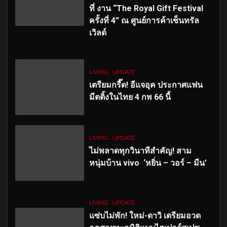
ที่ งาน “The Royal Gift Festival
ครั้งที่ 4” ณ ศูนย์การค้าเซ็นทรัล
เวิลด์
LIVING
UPDATE
เตรียมกรี๊ด! อีแจอุค ประกาศแฟน
มีตติ้งในไทย 4 กพ 66 นี้
LIVING
UPDATE
ไม่พลาดทุกวินาทีสำคัญ
! สาม
หนุ่มบ้าน vivo ‘หยิ่น – วอร์ – มีน’
LIVING
UPDATE
แซ่บไม่พัก! ใหม่-ดาวิ เตรียมอวด