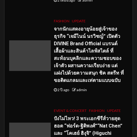
2 เดือน ago
admin
FASHION
UPDATE
จากนักแสดงอายุน้อยสู่เจ้าของ
ธุรกิจ “เจมีไนน์ นรวิชญ์” เปิดตัว
DIVINE Brand Official แบรนด์
เสื้อผ้าและสินค้าไลฟ์สไตล์ ที่
สะท้อนบุคลิกและความชอบของ
เจ้าตัว ผสานความเรียบง่าย แต่
แฝงไปด้วยความสนุก ชิค สตรีท ที่
ขอติดแกลมและเท่ตามแบบฉบับ
2 ปี ago
admin
EVENT & CONCERT
FASHION
UPDATE
ปังไม่ไหว! 3 พระเอกซีรีส์วายสุด
ฮอต “ฟอร์ด-ฐิติพงศ์”“Nat Chen”
และ “โคเฮย์ ฮิงุจิ” (Higuchi