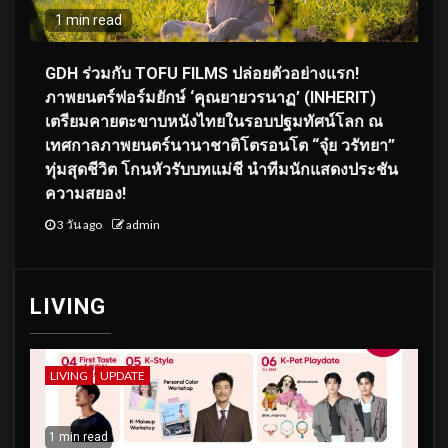
1 min read
GDH ร่วมกับ TOFU FILMS ปล่อยตัวอย่างแรก!
ภาพยนตร์ฟอร์มยักษ์ ‘คุณยายวรนาฏ’ (INHERIT)
เตรียมคายตะขาบหนังไทยในรอบปฐมทัศน์โลก ณ
เทศกาลภาพยนตร์นานาชาติโตรอนโต “จุ๋ย วรัทยา”
ทุ่มสุดชีวิต โกนหัวรับบทแม่ชี นำทีมนักแสดงประชัน
ความสยอง!
3 วัน ago
admin
LIVING
LIVING
UPDATE
1 min read