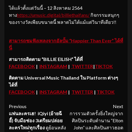
ได้แล้วตั้งแต่วันนี้ – 12 สิงหาคม 2564
ทาง
https://umusic.digital/billiethaifans/
กิจกรรมสนุกๆ
ของรางวัลเพียบขนาดนี้ พลาดไม่ได้แม้แต่วินาทีเดียว!!
สามารถชมฟังเพลงจากอัลบั้ม
“Happier Than Ever” ได้ที่
นี่
สามารถติดตาม
“BILLIE EILISH” ได้ที่
FACEBOOK
|
INSTAGRAM
|
TWITTER
|
TIKTOK
ติดตาม
Universal Music Thailand ใน Platform ต่างๆ
ได้ที่
FACEBOOK
|
INSTAGRAM
|
TWITTER
|
TIKTOK
Continue
Previous
Next
แฟนละครเฮ!
iQiyi (อ้ายฉี
การรวมตัวครั้งยิ่งใหญ่จาก
Reading
อี้) จับมือช่อง 3เตรียมปล่อย
ศิลปินระดับตำนาน “Elton
ละครใหม่ทุกเรื่อง
ดูย้อนหลัง
John” และศิลปินสาวฮอต