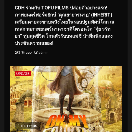
GDH ร่วมกับ TOFU FILMS ปล่อยตัวอย่างแรก!
ภาพยนตร์ฟอร์มยักษ์ ‘คุณยายวรนาฏ’ (INHERIT)
เตรียมคายตะขาบหนังไทยในรอบปฐมทัศน์โลก ณ
เทศกาลภาพยนตร์นานาชาติโตรอนโต “จุ๋ย วรัท
ยา” ทุ่มสุดชีวิต โกนหัวรับบทแม่ชี นำทีมนักแสดง
ประชันความสยอง!
3 วัน ago
admin
UPDATE
1 min read