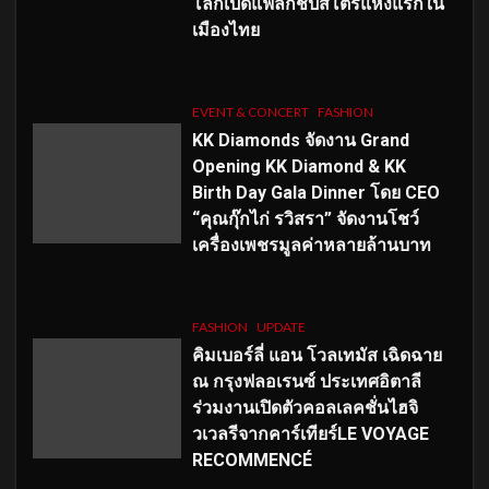
โลกเปิดแฟล็กชิปสโตร์แห่งแรกใน
เมืองไทย
EVENT & CONCERT
FASHION
KK Diamonds จัดงาน Grand
Opening KK Diamond & KK
Birth Day Gala Dinner โดย CEO
“คุณกุ๊กไก่ รวิสรา” จัดงานโชว์
เครื่องเพชรมูลค่าหลายล้านบาท
FASHION
UPDATE
คิมเบอร์ลี่ แอน โวลเทมัส เฉิดฉาย
ณ กรุงฟลอเรนซ์ ประเทศอิตาลี
ร่วมงานเปิดตัวคอลเลคชั่นไฮจิ
วเวลรีจากคาร์เทียร์LE VOYAGE
RECOMMENCÉ