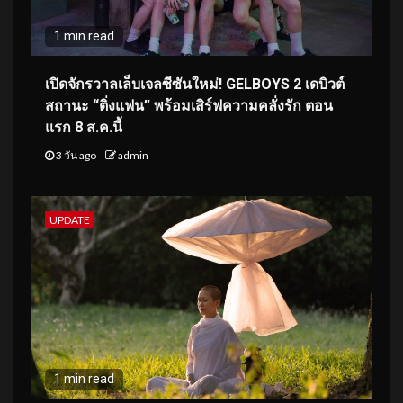
1 min read
เปิดจักรวาลเล็บเจลซีซันใหม่! GELBOYS 2 เดบิวต์
สถานะ “ติ่งแฟน” พร้อมเสิร์ฟความคลั่งรัก ตอน
แรก 8 ส.ค.นี้
3 วัน ago
admin
UPDATE
1 min read