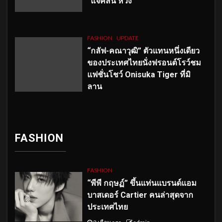
“แจ็คสัน หวัง”
FASHION
UPDATE
“กลัฟ-คณาวุฒิ” ตัวแทนหนึ่งเดียว
ของประเทศไทยนั่งฟรอนต์โรว์ชม
แฟชั่นโชว์ Onisuka Tiger ที่มิ
ลาน
FASHION
FASHION
“พีพี กฤษฏ์” ขึ้นแท่นแบรนด์แอม
บาสเดอร์ Cartier คนล่าสุดจาก
ประเทศไทย