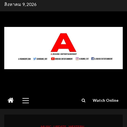
Skip
สิงหาคม 9, 2026
to
content
Primary
Watch Online
Menu
MUSIC
UPDATE
WESTERN