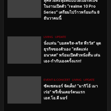
ลุคสวยทะลุมิติแบบไฮเปอร์สเปซ
ในงานเปิดตัว “realme 10 Pro
Series” เตรียมไปว้าวพร้อมกัน 8
ธันวาคมนี้
LIVING
UPDATE
นั่งแท่น “บอสคริส-คริส พีรวัส” ผุด
ธุรกิจของตัวเอง “สลัดแห่ง
อนาคต” พร้อมเปิดตัวหนังสั้น เล่น
เอง-กำกับเองครั้งแรก!
EVENT & CONCERT
LIVING
UPDATE
ซัคเซสมอร์ จัดเต็ม
!
“มาริโอ้ เมา
เร่อ” พรีเซ็นเตอร์คนแรก
เอส
.โอ.ดี มอร์