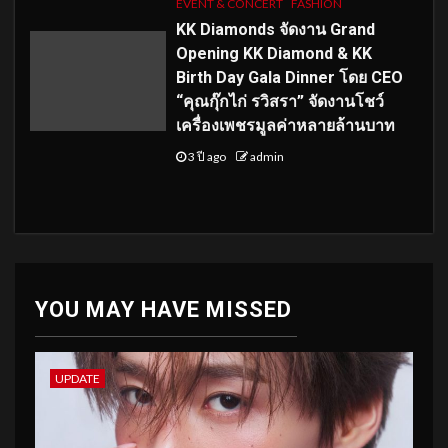
EVENT & CONCERT
FASHION
KK Diamonds จัดงาน Grand
Opening KK Diamond & KK
Birth Day Gala Dinner โดย CEO
“คุณกุ๊กไก่ รวิสรา” จัดงานโชว์
เครื่องเพชรมูลค่าหลายล้านบาท
3 ปี ago
admin
YOU MAY HAVE MISSED
UPDATE