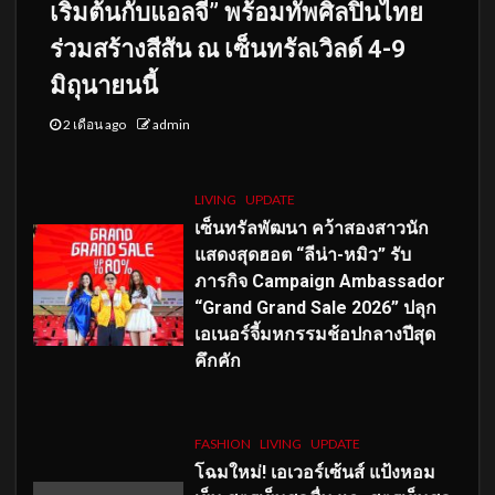
เริ่มต้นกับแอลจี” พร้อมทัพศิลปินไทย
ร่วมสร้างสีสัน ณ เซ็นทรัลเวิลด์ 4-9
มิถุนายนนี้
2 เดือน ago
admin
LIVING
UPDATE
เซ็นทรัลพัฒนา คว้าสองสาวนัก
แสดงสุดฮอต “ลีน่า-หมิว” รับ
ภารกิจ Campaign Ambassador
“Grand Grand Sale 2026” ปลุก
เอเนอร์จี้มหกรรมช้อปกลางปีสุด
คึกคัก
FASHION
LIVING
UPDATE
โฉมใหม่
! เอเวอร์เซ้นส์ แป้งหอม