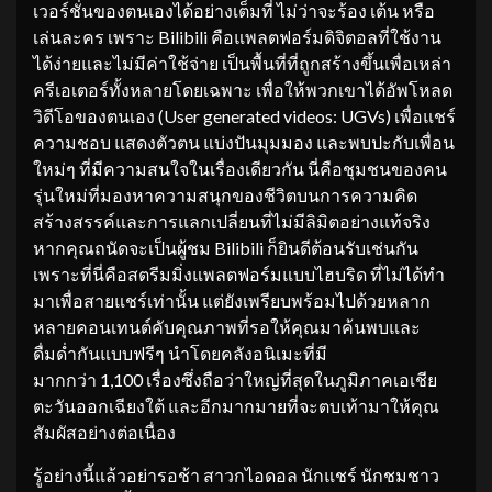
เวอร์ชั่นของตนเองได้อย่างเต็มที่ ไม่ว่าจะร้อง เต้น หรือ
เล่นละคร เพราะ Bilibili คือแพลตฟอร์มดิจิตอลที่ใช้งาน
ได้ง่ายและไม่มีค่าใช้จ่าย เป็นพื้นที่ที่ถูกสร้างขึ้นเพื่อเหล่า
ครีเอเตอร์ทั้งหลายโดยเฉพาะ เพื่อให้พวกเขาได้อัพโหลด
วิดีโอของตนเอง (User generated videos: UGVs) เพื่อแชร์
ความชอบ แสดงตัวตน แบ่งปันมุมมอง และพบปะกับเพื่อน
ใหม่ๆ ที่มีความสนใจในเรื่องเดียวกัน นี่คือชุมชนของคน
รุ่นใหม่ที่มองหาความสนุกของชีวิตบนการความคิด
สร้างสรรค์และการแลกเปลี่ยนที่ไม่มีลิมิตอย่างแท้จริง
หากคุณถนัดจะเป็นผู้ชม Bilibili ก็ยินดีต้อนรับเช่นกัน
เพราะที่นี่คือสตรีมมิ่งแพลตฟอร์มแบบไฮบริด ที่ไม่ได้ทำ
มาเพื่อสายแชร์เท่านั้น แต่ยังเพรียบพร้อมไปด้วยหลาก
หลายคอนเทนต์คับคุณภาพที่รอให้คุณมาค้นพบและ
ดื่มด่ำกันแบบฟรีๆ นำโดยคลังอนิเมะที่มี
มากกว่า 1,100 เรื่องซึ่งถือว่าใหญ่ที่สุดในภูมิภาคเอเชีย
ตะวันออกเฉียงใต้ และอีกมากมายที่จะตบเท้ามาให้คุณ
สัมผัสอย่างต่อเนื่อง
รู้อย่างนี้แล้วอย่ารอช้า สาวกไอดอล นักแชร์ นักชมชาว