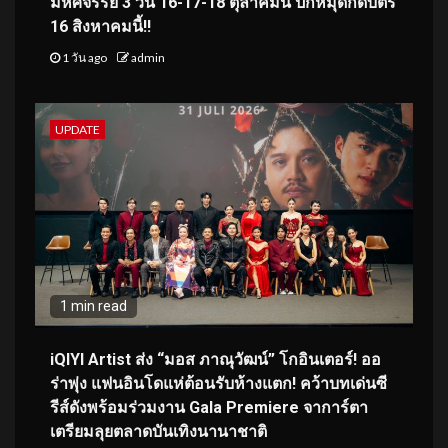
มหัศจรรย์ 3 วัน 16-17-18 ตุลาคมนี้ ปักหมุดกดบัตร
16 สิงหาคมนี้!!
1 วัน ago
admin
UPDATE
1 min read
iQIYI Artist ส่ง “มอส ภาณุวัฒน์” โกอินเตอร์! ออ
ร่าพุ่ง แฟนอินโดแห่ต้อนรับห้างแตก! คว้าบทเด่นซี
รีส์ดังพร้อมร่วมงาน Gala Premiere จาการ์ตา
เตรียมลุยตลาดบันเทิงนานาชาติ