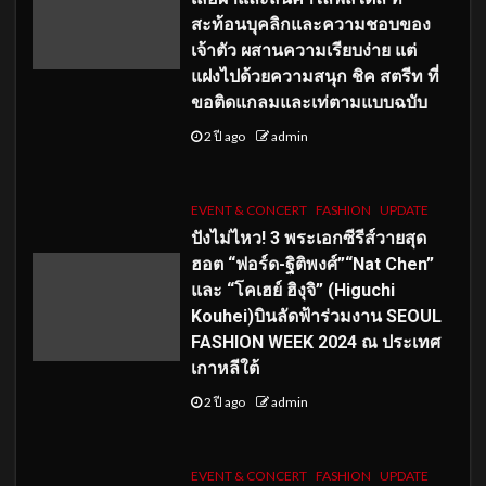
สะท้อนบุคลิกและความชอบของ
เจ้าตัว ผสานความเรียบง่าย แต่
แฝงไปด้วยความสนุก ชิค สตรีท ที่
ขอติดแกลมและเท่ตามแบบฉบับ
2 ปี ago
admin
EVENT & CONCERT
FASHION
UPDATE
ปังไม่ไหว! 3 พระเอกซีรีส์วายสุด
ฮอต “ฟอร์ด-ฐิติพงศ์”“Nat Chen”
และ “โคเฮย์ ฮิงุจิ” (Higuchi
Kouhei)บินลัดฟ้าร่วมงาน SEOUL
FASHION WEEK 2024 ณ ประเทศ
เกาหลีใต้
2 ปี ago
admin
EVENT & CONCERT
FASHION
UPDATE