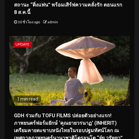
สถานะ “ติ่งแฟน” พร้อมเสิร์ฟความคลั่งรัก ตอนแรก
8 ส.ค.นี้
10 ชั่วโมง ago
admin
UPDATE
1 min read
GDH ร่วมกับ TOFU FILMS ปล่อยตัวอย่างแรก!
ภาพยนตร์ฟอร์มยักษ์ ‘คุณยายวรนาฏ’ (INHERIT)
เตรียมคายตะขาบหนังไทยในรอบปฐมทัศน์โลก ณ
เทศกาลภาพยนตร์นานาชาติโตรอนโต “จุ๋ย วรัทยา”