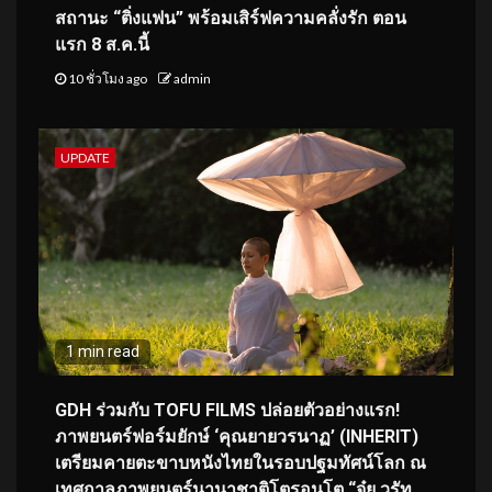
สถานะ “ติ่งแฟน” พร้อมเสิร์ฟความคลั่งรัก ตอน
แรก 8 ส.ค.นี้
10 ชั่วโมง ago
admin
UPDATE
1 min read
GDH ร่วมกับ TOFU FILMS ปล่อยตัวอย่างแรก!
ภาพยนตร์ฟอร์มยักษ์ ‘คุณยายวรนาฏ’ (INHERIT)
เตรียมคายตะขาบหนังไทยในรอบปฐมทัศน์โลก ณ
เทศกาลภาพยนตร์นานาชาติโตรอนโต “จุ๋ย วรัท