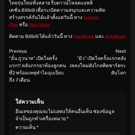
ไทยรุ่นใหม่ทั้งหลาย รีบดาวน์โหลดแอพลิ
เคชั่น Bilibili เพื่อระเบิดความสนุกและความคิด
สร้างสรรค์กันได้แล้วตั้งแต่วันนี้ ทาง
Google
Play
หรือ
App Store
ติดตาม Bilibili ได้แล้ววันนี้ ทาง
Facebook
และ
Instagram
Continue
Previous
Next
“อั๋น ภูวนาท” เปิดใจครั้ง
“มิว” เปิดใจครั้งแรกหลัง
Reading
แรก!! หลังภรรยาท้องลูกคน
เพลงใหม่ดังไกลติดชาร์ตระ
ที่2 พร้อมเหตุทำไมอุบเงียบ
ดับโลก
ถึง 7 เดือน
ใส่ความเห็น
อีเมลของคุณจะไม่แสดงให้คนอื่นเห็น
ช่องข้อมูล
จำเป็นถูกทำเครื่องหมาย
*
ความเห็น
*