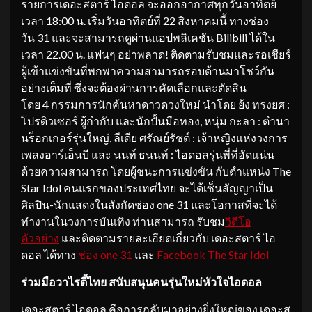
รายการเดอะสตาร์ ไอดอล จะออกอากาศทุกวันอาทิตย์
เวลา 18:00 น. เริ่มวันอาทิตย์ที่ 22 สิงหาคมนี้ ทางช่อง
วัน 31 และจะสามารถดูผ่านแอปพลิเคชัน Bilibili ได้ใน
เวลา 22.00 น. แฟนๆ อย่าพลาด! ติดตามรับชมและรอเชียร์
ผู้เข้าแข่งขันที่พกพาความสามารถรอบด้านมาโชว์กัน
อย่างเต็มที่ ซึ่งจะต้องผ่านการคัดเลือกและตัดสิน
โดย 4 กรรมการนักค้นหาดาวดวงใหม่ นำโดย ย้ง ทรงยศ :
โปรดิวเซอร์ ผู้กำกับ และนักปั้นมือทอง, หนุ่ม กะลา : ตำนา
นร็อกเกอร์รุ่นใหญ่, ลีเดีย ศรัณย์รัชต์ : เจ้าหญิงแห่งวงการ
เพลงอาร์เอ็นบี และ นนท์ ธนนท์ : ไอดอลรุ่นพี่ที่อัดแน่น
ด้วยความสามารถ โดยผู้ชนะการแข่งขัน กับตำแหน่ง The
Star Idol คนแรกของประเทศไทย จะได้เซ็นสัญญาเป็น
ศิลปิน-นักแสดงในสังกัดช่อง one 31 และโอกาสที่จะได้
ทำงานในวงการบันเทิง ท่านสามารถ รับชม
วิดีโอ
ตัวอย่าง
และติดตามรายละเอียดเกี่ยวกับ เดอะสตาร์ ไอ
ดอล ได้ทาง
ช่อง one 31
และ
Facebook The Star Idol
ร่วมมือวาไรตี้ไทย สนับสนุนคนรุ่นใหม่หัวใจไอดอล
เดอะสตาร์ ไอดอล คือการกลับมาอย่างยิ่งใหญ่ของ เดอะส