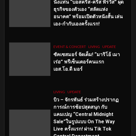
นั่งแท่น “บอสคริส-คริส พีรวัส” ผุด
ธุรกิจของตัวเอง “สลัดแห่ง
อนาคต” พร้อมเปิดตัวหนังสั้น เล่น
เอง-กำกับเองครั้งแรก!
EVENT & CONCERT
LIVING
UPDATE
ซัคเซสมอร์ จัดเต็ม
!
“มาริโอ้ เมา
เร่อ” พรีเซ็นเตอร์คนแรก
เอส
.โอ.ดี มอร์
LIVING
UPDATE
บิว – จักรพันธ์ ร่วมสร้างปรากฏ
การณ์การช้อปสุดสนุก กับ
แคมเปญ “Central Midnight
Sale”ในรูปแบบ On The Way
Live ครั้งแรก! ผ่าน Tik Tok