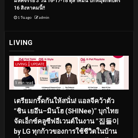
มหัศจรรย์ 3 วัน 16-17-18 ตุลาคมนี้ ปักหมุดกดบัตร
16 สิงหาคมนี้!!
1 วัน ago
admin
LIVING
LIVING
UPDATE
1 min read
เตรียมกรี๊ดกันให้สนั่น! แอลจีคว้าตัว
“ชิน เยอึน–มินโฮ (SHINee)” บุกไทย
จัดเอ็กซ์คลูซีฟอีเวนต์ในงาน “집들이
by LG ทุกก้าวของการใช้ชีวิตในบ้าน