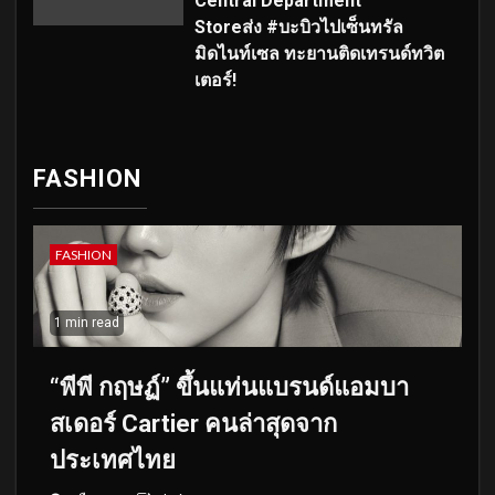
Central Department
Storeส่ง #บะบิวไปเซ็นทรัล
มิดไนท์เซล ทะยานติดเทรนด์ทวิต
เตอร์!
FASHION
FASHION
1 min read
“พีพี กฤษฏ์” ขึ้นแท่นแบรนด์แอมบา
สเดอร์ Cartier คนล่าสุดจาก
ประเทศไทย