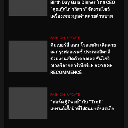
Birth Day Gala Dinner โดย CEO
“คุณกุ๊กไก่ รวิสรา” จัดงานโชว์
เครื่องเพชรมูลค่าหลายล้านบาท
FASHION
UPDATE
คิมเบอร์ลี่ แอน โวลเทมัส เฉิดฉาย
ณ กรุงฟลอเรนซ์ ประเทศอิตาลี
ร่วมงานเปิดตัวคอลเลคชั่นไฮจิ
วเวลรีจากคาร์เทียร์LE VOYAGE
RECOMMENCÉ
FASHION
UPDATE
“ฟอร์ด ฐิติพงษ์” กับ “Trofi”
แบรนด์เสื้อผ้าที่ใฝ่ฝันมาตั้งแต่เด็ก