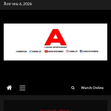
Skip
สิงหาคม 6, 2026
to
content
Primary
Watch Online
Menu
TV & MOVIE
UPDATE