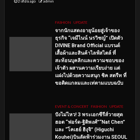
2 เดือน ago
admin
FASHION
UPDATE
จากนักแสดงอายุน้อยสู่เจ้าของ
ธุรกิจ “เจมีไนน์ นรวิชญ์” เปิดตัว
DIVINE Brand Official แบรนด์
เสื้อผ้าและสินค้าไลฟ์สไตล์ ที่
สะท้อนบุคลิกและความชอบของ
เจ้าตัว ผสานความเรียบง่าย แต่
แฝงไปด้วยความสนุก ชิค สตรีท ที่
ขอติดแกลมและเท่ตามแบบฉบับ
EVENT & CONCERT
FASHION
UPDATE
ปังไม่ไหว! 3 พระเอกซีรีส์วายสุด
ฮอต “ฟอร์ด-ฐิติพงศ์”“Nat Chen”
และ “โคเฮย์ ฮิงุจิ” (Higuchi
Kouhei)บินลัดฟ้าร่วมงาน SEOUL