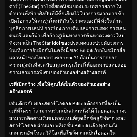
ตาร์ (The Star) วาไรตี้ยอดนิยมของประเทศ รายการใน
ตำนานที่สร้างศิลปินที่มีชื่อเสียงไว้ในวงการมากมาย ซึ่ง
เปิดโอกาสให้คนรุ่นใหม่ที่มั่นใจว่าตนเองมีดี ทั้งในด้าน
บุคลิกภาพ เสน่ห์ การร้อง การเต้น และการแสดง การเล่น
ดนตรี และกีฬา เพื่อก้าวสู่เส้นทางการค้นหาดวงดาวใหม่
ที่จะมาเป็น The Star Idol ของประเทศและประดับวงการ
บันเทิง การจับมือกันในครั้งนี้ ของ Bilibili กับพันธมิตรสื่อ
แถวหน้าของไทยอย่างช่อง one31 ถือเป็นการต่อยอด
ความมุ่งมั่นที่จะสนับสนุนคนรุ่นใหม่ให้ออกมาปลดปล่อย
ความสามารถพิเศษของตัวเองอย่างสร้างสรรค์
เวทีเปิดกว้าง เพื่อให้คุณได้เป็นตัวของตัวเองอย่าง
สร้างสรรค์
เช่นเดียวกับเดอะสตาร์ ไอดอล Bilibili ต้องการที่จะเป็น
เวทีที่ใครๆ ก็สามารถร่วมเป็นส่วนหนึ่งได้ โดยนอกจากจะ
สามารถติดตามรับชมคอนเทนต์สุดเอ็กซ์คลูซีฟจาก เดอะ
สตาร์ ไอดอล ผ่านแอปพลิเคชั่น Bilibili แล้ว ทุกคนยัง
สามารถอัพโหลดวิดีโอ เพื่อโชว์ความเป็นไอดอลใน