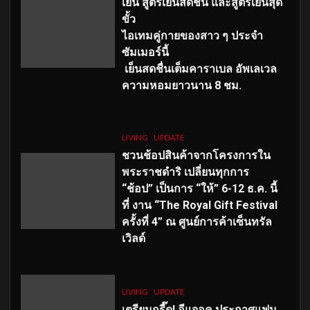
เย็น สูตรเย็นสดชื่น และสูตรเย็นสุด
ขั้ว
ไอเทมคู่กายของสาว ๆ ประจำ
ซัมเมอร์นี้
เย็นสดชื่นเต็มคาราเบล อัพเลเวล
ความหอมยาวนาน
8
ชม.
LIVING
UPDATE
ชวนช้อปสินค้าจากโครงการใน
พระราชดำริ เปลี่ยนทุกการ
“ช้อป” เป็นการ “ให้” 6-12 ธ.ค. นี้
ที่ งาน “The Royal Gift Festival
ครั้งที่ 4” ณ ศูนย์การค้าเซ็นทรัล
เวิลด์
LIVING
UPDATE
เตรียมกรี๊ด! อีแจอุค ประกาศแฟน