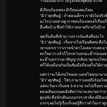
วางมืออย่างไร ไม่รู้จะต้องพูดอย่างไรดี
มีเรียนร้องเพลง มีเรียนแสดงไหม
“มิว” ศุภศิษฏ์ : ถ้าตอนเด็กๆ เรายังไม่จริ
อะไรบางอย่างดู เราชอบร้องเพลงก็เรียนร้
อื่นฟังบ้าง ซึ่งทำให้เราคลายกังวลไปบ้าง
จุดเริ่มต้นที่เข้ามาวงการบันเทิงคืออะไร
“มิว” ศุภศิษฏ์ : เริ่มจากไปเรียนพิเศษ คือ
เขาบอกเราว่าเราหน้าตาโอเคมากเลย มาแ
ตกใจมาก แล้วก็โทรหาบอกมะม๊าก่อนอย
มะม๊าบอกว่าเอาสัญญากลับมาดูก่อนไหมถ
สก็ได้เหมือนกันเป็นซิมมือถือแต่ไม่ได้ถ่า
แต่กว่าจะได้เล่นโฆษณาแคสโฆษณามา
“มิว” ศุภศิษฏ์ : ใช่ๆ ถามว่าแคสถึงร้อยไห
แต่ละวันเราก็แคส 3-4 งาน วนไปเรื่อยๆ
ตอนเดินแบบผมยังคิดว่าน่าจะสบายกว่างา
ดูแย่จัง คือนักเดินแบบเก่งๆ เขาต้องมีอินเน
แรกๆ ผมไม่รู้เรื่องก็เลยรู้สึกว่าทำไมเราดู