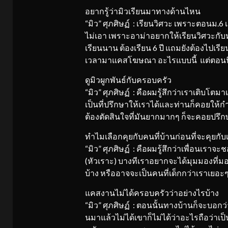
อยากรู้ว่ามิวเรียนมาทางด้านไหน
“มิว” ศุภศิษฏ์ : เรียนวิศวะ เพราะตอนม.
ไม่เอา เพราะอาม่าอยากให้เรียนวิศวะกับ
เรียนนาน ต้องเรียน 6 ปี แถมยังต้องไปเร
เวลามาแคสโฆษณา อะไรแบบนี้ แต่ตอนนี้เ
ดูมิวผูกพันธ์กับครอบครัว
“มิว” ศุภศิษฏ์ : คือผมรู้สึกว่าเราเติบ
เป็นที่ปรึกษาให้เราได้และท่านก็คอยให้ก
ต้องตัดสินใจที่มันยากมากๆ ก็จะคอยปรึ
ทำไมเลือกคุยกับคนที่บ้านก่อนที่จะคุยกับ
“มิว” ศุภศิษฏ์ : คือผมรู้สึกว่าเพื่อนเรา
(หัวเราะ) บางทีเราอยากจะได้มุมมองที่มอง
บ้าง หรืออาจจะเป็นคนที่เด็กกว่าเราเยอะ
แคสงานไม่ได้ครอบครัวว่าอย่างไรบ้าง
“มิว” ศุภศิษฏ์ : ตอนนั้นทางบ้านก็จะบอ
นมาแล้วไม่ได้เขาก็ไม่ได้ว่าอะไรถือว่าเ