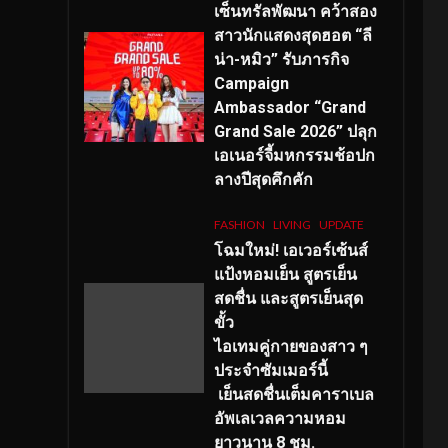
เซ็นทรัลพัฒนา คว้าสอง
สาวนักแสดงสุดฮอต “ลี
น่า-หมิว” รับภารกิจ
Campaign
Ambassador “Grand
Grand Sale 2026” ปลุก
เอเนอร์จี้มหกรรมช้อปก
ลางปีสุดคึกคัก
FASHION
LIVING
UPDATE
โฉมใหม่
! เอเวอร์เซ้นส์
แป้งหอมเย็น สูตรเย็น
สดชื่น และสูตรเย็นสุด
ขั้ว
ไอเทมคู่กายของสาว ๆ
ประจำซัมเมอร์นี้
เย็นสดชื่นเต็มคาราเบล
อัพเลเวลความหอม
ยาวนาน
8
ชม.