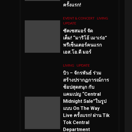
ครั้งแรก!
EVENT & CONCERT
LIVING
UPDATE
ซัคเซสมอร์ จัด
เต็ม
!
“มาริโอ้ เมาเร่อ”
พรีเซ็นเตอร์คนแรก
เอส
.โอ.ดี มอร์
LIVING
UPDATE
บิว – จักรพันธ์ ร่วม
สร้างปรากฏการณ์การ
ช้อปสุดสนุก กับ
แคมเปญ “Central
Midnight Sale”ในรูป
แบบ On The Way
Live ครั้งแรก! ผ่าน Tik
Tok Central
Department