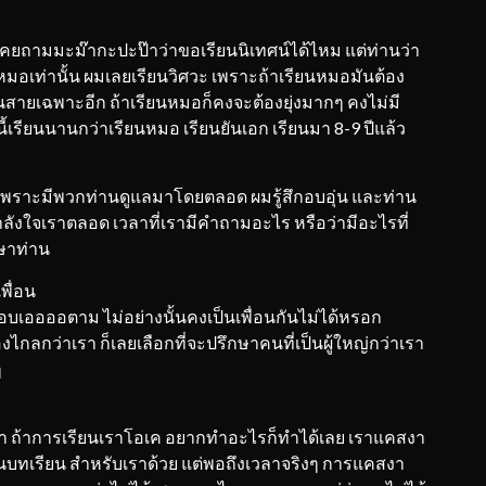
6 เคยถามมะม๊ากะปะป๊าว่าขอเรียนนิเทศน์ได้ไหม แต่ท่านว่า
หมอเท่านั้น ผมเลยเรียนวิศวะ เพราะถ้าเรียนหมอมันต้อง
ียนสายเฉพาะอีก ถ้าเรียนหมอก็คงจะต้องยุ่งมากๆ คงไม่มี
รียนนานกว่าเรียนหมอ เรียนยันเอก เรียนมา 8-9 ปีแล้ว
โตมาเพราะมีพวกท่านดูแลมาโดยตลอด ผมรู้สึกอบอุ่น และท่าน
ำลังใจเราตลอด เวลาที่เรามีคำถามอะไร หรือว่ามีอะไรที่
กษาท่าน
เพื่อน
จะชอบเออออตาม ไม่อย่างนั้นคงเป็นเพื่อนกันไม่ได้หรอก
ไกลกว่าเรา ก็เลยเลือกที่จะปรึกษาคนที่เป็นผู้ใหญ่กว่าเรา
ๆ
กว่า ถ้าการเรียนเราโอเค อยากทำอะไรก็ทำได้เลย เราแคสงา
ป็นบทเรียน สำหรับเราด้วย แต่พอถึงเวลาจริงๆ การแคสงา