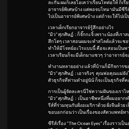
ละกัน ผมก็เลยโอเคว่าเรียนโทต่อให้ ก็เร
อาจารย์พิเศษบ้าง แต่พอจบโทมามันมีซีรีส
ไปเป็นอาจารย์พิเศษบ้าง แต่ถ้าจะให้ไปเป
เวลาเด็กเรียกอาจารย์รู้สึกอย่างไร
“มิว” ศุภศิษฏ์ : ก็จั๊กกะจิ้ เพราะน้องที่เร
สึกโตๆ เวลาสอนผมจะทำสไลด์แล้วจะชอบพ
ทำให้มีโจทย์อะไรแบบนี้ คือจะสอนเป็นพา
เวลาเรียนก็จะมีเด็กมาแซวๆ ว่าอาจารย
ทำงานหลายอย่าง แล้วที่บ้านก็มีกิจการข
“มิว” ศุภศิษฏ์ : เอาจริงๆ คุณพ่อคุณแม่ย
ตัวธุรกิจที่ท่านทำอยู่นัน้ ก็จะเป็นธุรกิจท
การเป็นผู้จัดละครนี่ใช่ความฝันของเราไ
“มิว” ศุภศิษฏ์ : เป็นอาชีพหนึ่งที่ผมอยากทำ
รีส์ที่ร่วมทุนกับฝั่งอเมริกาด้วย ฝั่งจีนด้วย 
ขอบอกก่อนว่า เป็นเรื่องของสัตวแพทย์ทา
ซีรีส์เรื่อง “The Ocean Eyes” เรื่องราวเป็