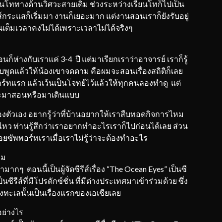
ียนโททางด้านวิศวะสายเดิม ช่วงระหว่างเรียนโทก็ไปเป็น
์กระแสก็เริ่มมา งานก็เยอะมาก แต่งานสอนเราก็ยังรับอยู่
็นเต็มเวลาคงไม่ได้เพราะเวลาไม่ได้จริงๆ
าสอนก็ห่างกับเราแค่ 3-4 ปี แต่มาเรียกเราว่าอาจารย์ เราก็รู้
ูดแล้วให้น้องเขาจดตาม คือผมจะสอนเรื่องสถิติก็เลย
ร์ทแรก แล้วเว้นเป็นโจทย์ไว้แล้วให้ทุกคนลองทำดู แต่
์จะมาสอนหรือมาเดินแบบ
องตัวเอง อยากรู้ว่าที่บ้านอยากให้เราสืบทอดกิจการไหม
ังไหว ท่านรู้สึกว่าเราอยากทำอะไรเราก็ไปก่อนได้เลย ส่วน
ี่คอยซัพพอร์ทเราเมื่อเราไม่รู้ว่าจะต้องทำอะไร
หม
มากๆ ตอนนี้เป็นผู้จัดซีรีส์เรื่อง “The Ocean Eyes” เป็นซี
เป็นซีรีส์ที่มีโปรดักซ์ชั่น ที่มีต่างประเทศมาเข้าร่วมด้วย ซึ่ง
งทะเลนั้นเป็นเรื่องแรกของเอเชียเลย
นอย่างไร