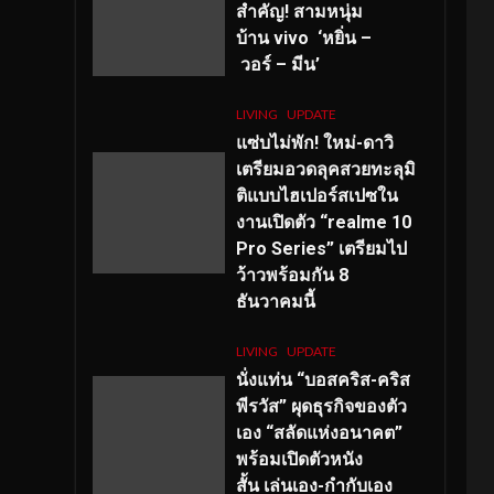
สำคัญ
! สามหนุ่ม
บ้าน vivo ‘หยิ่น –
วอร์ – มีน’
LIVING
UPDATE
แซ่บไม่พัก! ใหม่-ดาวิ
เตรียมอวดลุคสวยทะลุมิ
ติแบบไฮเปอร์สเปซใน
งานเปิดตัว “realme 10
Pro Series” เตรียมไป
ว้าวพร้อมกัน 8
ธันวาคมนี้
LIVING
UPDATE
นั่งแท่น “บอสคริส-คริส
พีรวัส” ผุดธุรกิจของตัว
เอง “สลัดแห่งอนาคต”
พร้อมเปิดตัวหนัง
สั้น เล่นเอง-กำกับเอง