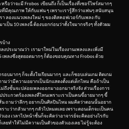
์ด หรือว่าจะมี Frobos เขียนถึง ก็เป็นเรื่องที่เซอร์ไพร์สมากๆ
ที่มีคุณภาพ ให้กับแฟน ๆ เพราะเรารู้สึกว่าแฟนๆ สนับสนุน
า ลองแนวเพลงใหม่ ๆ ของดิสคอฟเวอร์กับเพลง กับ
าเป็น 10 เพลงนี้ ต้องบอกก่อนว่าตั้งใจมากจริงๆ ทั้งตัวผม
รบ้าง
่องเพลงประมาณว่า เรามาใหม่ในเรื่องงานเพลงและเพิ่งมี
 5 เพลงซึ่งสุดยอดมากๆ ก็ต้องขอบคุณทาง Frobos ด้วย
ในกรอบมากๆ ก็จะตั้งใจเรียนมากๆ และก็ชอบเล่นเกม ติดเกม
ถามว่ามีความอยากเป็นนักแสดงตั้งแต่เด็กไหม คือถ้าเป็น
่ไม่ถึงขั้นจะปล่อยเพลงออกมาออกมาจริงจัง ส่วนเรื่องการ
ยไปประกวดร้องเพลงที่ไหนเพราะเราเป็นคนขี้อายมากๆ ขี้
ะสั่น ถามว่าลึกๆ อยากเป็นศิลปินไหม ผมคิดว่าตอนนั้นอยาก
้ เพราะว่ากลัวมากๆ กลัวไปหมดเลย เพราะตอนเด็กจะเป็นคน
เอง เวลาไปหน้าชั้นก็จะคิดว่าอาจารย์จะคิดอย่างไรกับ
็เลยทำให้ไม่มีความเป็นตัวของตัวเองเลย ไม่รู้จะต้อง