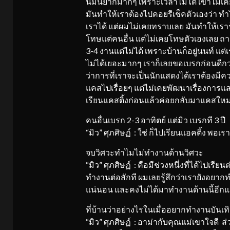
นมันยากมากๆ เพราะเวลาไม่ได้ เขาไม่เค
มันทำให้เราต้องไปคอยรีเช็คตัวเองว่า ทำ
เราได้ แต่ผมไม่เคยทราบเลย มันทำให้เรารู้ส
โทษแต่คนอื่น แต่ไม่เคยโทษตัวเองเลย ถา
3-4 งานแต่ไม่ได้ เพราะบ้านก็อยู่นนท์ 
ไม่ได้เยอะมากๆ เราก็เลยขอเบรกก่อนดีกว
ว่าการที่เราจะเป็นนักแสดงได้เราต้องมี
แคสไปเรื่อยๆ แต่ไม่เคยพัฒนาเรื่องการแสด
เรียนแคสติ้งก่อนแล้วค่อยกลับมาแคสใหม
คนอื่นเบรก 2-3 อาทิตย์ แต่มิว เบรกที 3 ปี
“มิว” ศุภศิษฏ์ : ใช่ ก็ไปเรียนแอคติ้ง พ
จบวิศวะทำไมไม่ทำงานด้านวิศวะ
“มิว” ศุภศิษฏ์ : คือมีช่วงหนึ่งที่ได้ไปเรี
ทำงานต่อสักที ผมเลยรู้สึกว่าเรายังอยากท
แน่นอน และคงไม่ได้มาทำงานด้านนี้อีกแ
ที่บ้านว่าอย่างไรในเมื่ออยากทำงานบันเทิ
“มิว” ศุภศิษฏ์ : อาม่ากับคุณแม่เขาใจด