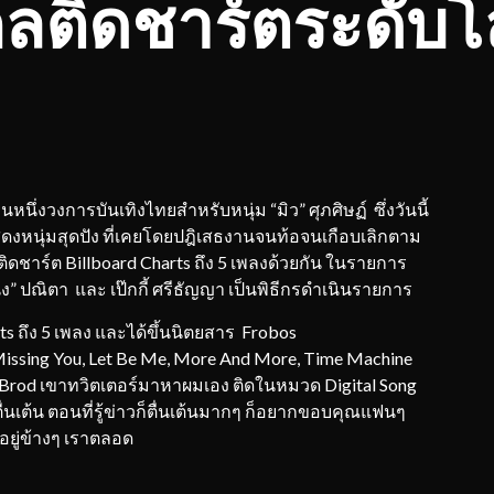
ลติดชาร์ตระดับ
่งวงการบันเทิงไทยสำหรับหนุ่ม “มิว” ศุภศิษฏ์ ซึ่งวันนี้
แสดงหนุ่มสุดปัง ที่เคยโดยปฎิเสธงานจนท้อจนเกือบเลิกตาม
ติดชาร์ต Billboard Charts ถึง 5 เพลงด้วยกัน ในรายการ
” ปณิตา และ เป๊กกี้ ศรีธัญญา เป็นพิธีกรดำเนินรายการ
arts ถึง 5 เพลง และได้ขึ้นนิตยสาร Frobos
g, Missing You, Let Be Me, More And More, Time Machine
ill Brod เขาทวิตเตอร์มาหาผมเอง ติดในหมวด Digital Song
ะตื่นเต้น ตอนที่รู้ข่าวก็ตื่นเต้นมากๆ ก็อยากขอบคุณแฟนๆ
ยู่ข้างๆ เราตลอด