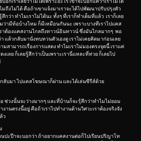
ยบอกเราเลยว่าไม่ได้เพราะอะไร เขาจะบอกแค่ว่าเราไม่ได้
ไมถึงไม่ได้ คือถ้าเขาแจ้งมาเราจะได้ไปพัฒนาปรับปรุงตัว
ึกว่า ทำไมเราไม่ได้นะ ทั้งๆ ที่เราก็ทำเต็มที่แล้ว เราก็เลย
มว่ามีท้อบ้างไหม ก็มีเหมือนกันนะ เพราะบางทีเราไปแคส
แต่เราต้องแคสงานไกลถึงทาวน์อินทาวน์ ซึ่งมันไกลมากๆ พอ
่า แล้วกลับมานั่งทบทวนตัวเองดู เราไม่เคยคิดมาก่อนเลย
ความสามารถเรื่องการแสดง ทำไมเราไม่มองตรงจุดนี้ เราแค่
งเลย ก็เลยรู้สึกว่าเป็นเพราะเรานี่แหละที่ห่วย ก็เลยไป
่
อเรากลับมา ไปแคสโฆษณาก็ผ่าน และได้เล่นซีรีส์ด้วย
ยนต่อ ช่วงนั้นจะว่างมากๆ และที่บ้านก็จะรุ้สึกว่าทำไมไม่ยอม
ำงานตรงนี้อยู่ คือถ้าเราไปทำงานด้านวิศวะเราต้องจริงจัง
ล้ว
ง
ี ส่วนปะป๊าจะบอกว่า ถ้าอยากแคสงานต่อก็ไปเรียนปริญาโท