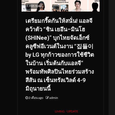
1 min read
เตรียมกรี๊ดกันให้สนั่น! แอลจี
คว้าตัว “ชิน เยอึน–มินโฮ
(SHINee)” บุกไทยจัดเอ็กซ์
คลูซีฟอีเวนต์ในงาน “집들이
by LG ทุกก้าวของการใช้ชีวิต
ในบ้าน เริ่มต้นกับแอลจี”
พร้อมทัพศิลปินไทยร่วมสร้าง
สีสัน ณ เซ็นทรัลเวิลด์ 4-9
มิถุนายนนี้
2 เดือน ago
admin
LIVING
UPDATE