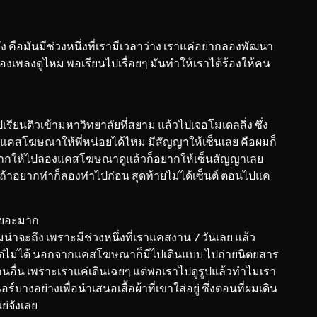
งจัง คือมันมีช่วงหนึ่งที่เรามีเวลาว่าง เราแค่อยากลองพัฒนา
องเพลงดูไหม พอเรียนไปเรื่อยๆ มันทำให้เราได้ร้องให้คน
ไปเรียนติวเข้ามหาวิทยาลัยที่สยาม แล้วไปเจอโมเดลลิ่ง ซึ่ง
คสโฆษณาให้พี่หน่อยได้ไหม มีสัญญาให้เซ็นเลย คือผมก็
ากให้ไปลองแคสโฆษณาดูแล้วก็อยากให้เซ็นสัญญาเลย
้าอยากทำก็ลองทำไปก่อน สุดท้ายไม่ได้เซ็นต์ ตอนไปแค
ย
เยอะมาก
มน่าจะถึง เพราะมีช่วงหนึ่งที่เราแคสงาน 7 วันเลย แล้ว
 แต่ไม่ได้ นอกจากแคสโฆษณาก็มีไปเดินแบบ ไปถ่ายนิตยสาร
นอื่น เพราะเราแค่เดินเฉยๆ แต่พอเราไปดูรูปแล้วทำไมเรา
อร์บางอย่างเพื่อนำเสนอเสื้อผ้าที่เขาใส่อยู่ ซึ่งตอนที่ผมเดิน
แย่จังเลย