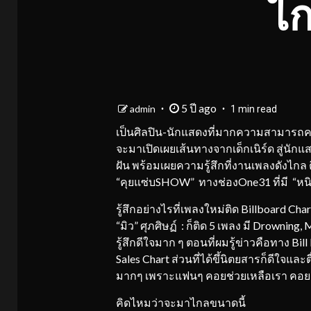
ไก
5 ปี ago
admin
1 min read
เป็นศิลปิน-นักแสดงที่มากความสามารถคนหนึ
จะมาเปิดเผยเส้นทางจากเด็กเนิร์ด สู่นัก
ฝัน พร้อมเผยความรู้สึกที่งานเพลงดังไกล 
“คุยแซ่บSHOW” ทางช่องOne31 ที่มี “หนิง
รู้สึกอย่างไรที่เพลงใหม่ติด Billboard Ch
“มิว” ศุภศิษฏ์ : ก็ติด 5 เพลง มี Drownin
รู้สึกดีใจมาก ๆ ตอนที่ผมรู้ข่าวคือทาง B
Sales Chart ส่วนที่ได้ขึ้นิตยสารก็ดีใจแล
มากๆ เพราะแฟนๆ คอยช่วยเหลือเรา คอยอ
คิดไหมว่าจะมาไกลขนาดนี้