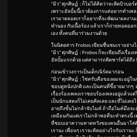
“มิว” ศุภศิษฏ์ : ก็ไม่ได้คิดว่าจะติดบิวบอร
เพราะอัลบั้มนี้เราต้องการแค่อยากทำเพลง
เรามาตลอดเราก็อยากที่จะพัฒนาผลงานเร
ทำนอง กับเนื้อร้อง แล้วเราก็ถ่ายทอดออกม
เอง ทั้งคนที่มาร่วมงานด้วย
ในนิตยสาร Frobos เขียนชื่นชมเราอย่างไ
“มิว” ศุภศิษฏ์ : Frobos ก็จะเขียนถึงเรื
อัลบั้มแรกด้วย แต่สามารถติดชาร์ตได้ถึง
ก่อนเข้าวงการเป็นเด็กเนิร์ดมาก่อน
“มิว” ศุภศิษฏ์ : ใช่ครับคือของผมจะอยู่
ชอบดูหนังปกติ และเป็นคนที่ขี้อายมากๆ 
เรื่องร้องเพลงเราชอบร้องเพลงอยู่แล้วแต
เป็นนักแสดงก็ไม่เคยคิดเลย และที่ไม่เค
อายถึงขั้นไม่กล้าจับไมค์ ถ้าถือไมค์มือจ
เหมือนกันแต่เราไม่กล้าพอที่จะทำตรงนี
ที่ชอบเอาความคาดหวังของคนอื่นมาใส่ตัว
เรานะ เพื่อนๆ เราจะคิดอย่างไรกับเรานะ ก