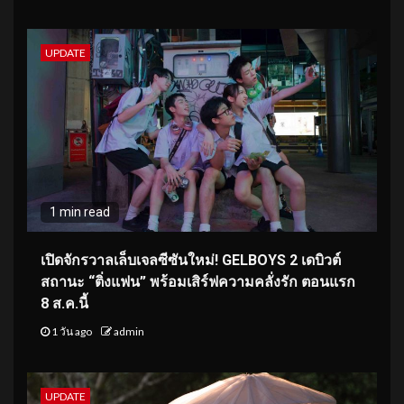
UPDATE
1 min read
เปิดจักรวาลเล็บเจลซีซันใหม่! GELBOYS 2 เดบิวต์
สถานะ “ติ่งแฟน” พร้อมเสิร์ฟความคลั่งรัก ตอนแรก
8 ส.ค.นี้
1 วัน ago
admin
UPDATE