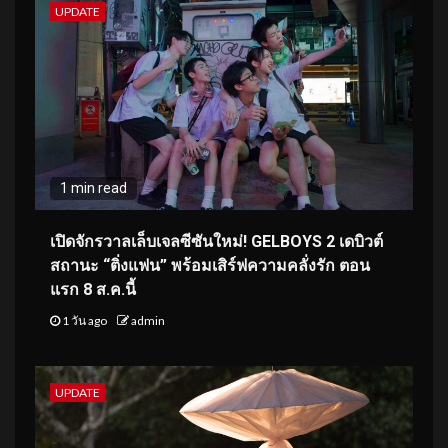
UPDATE
1 min read
เปิดจักรวาลเล็บเจลซีซันใหม่! GELBOYS 2 เดบิวต์
สถานะ “ติ่งแฟน” พร้อมเสิร์ฟความคลั่งรัก ตอน
แรก 8 ส.ค.นี้
1 วัน ago
admin
UPDATE