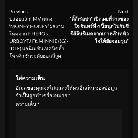
Continue
Previous
Next
ปล่อยแล้ว! MV เพลง
“ตี๋ลี่เร่อปา” เปิดเผยที่ว่างของ
Reading
‘MONEY HONEY’ ผลงาน
ใจ
จันทร์ที่ 4 นี้สนุกไปกับซี
ใหม่จาก F.HERO x
รีส์จีนรีเมคจากเกาหลี“เทหัว
URBOYTJ Ft. MINNIE ((G)-
ใจให้ยัยจอมวุ่น”
IDLE) แอนิเมชันเทคนิคล้ำ
โพรดักชันระดับฮอลลีวูด
ใส่ความเห็น
อีเมลของคุณจะไม่แสดงให้คนอื่นเห็น
ช่องข้อมูล
จำเป็นถูกทำเครื่องหมาย
*
ความเห็น
*