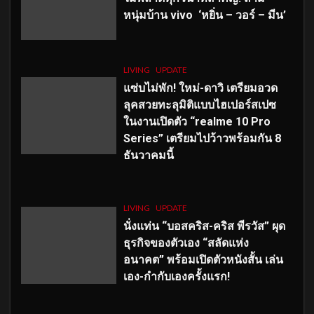
หนุ่มบ้าน vivo ‘หยิ่น – วอร์ – มีน’
LIVING
UPDATE
แซ่บไม่พัก! ใหม่-ดาวิ เตรียมอวด
ลุคสวยทะลุมิติแบบไฮเปอร์สเปซ
ในงานเปิดตัว “realme 10 Pro
Series” เตรียมไปว้าวพร้อมกัน 8
ธันวาคมนี้
LIVING
UPDATE
นั่งแท่น “บอสคริส-คริส พีรวัส” ผุด
ธุรกิจของตัวเอง “สลัดแห่ง
อนาคต” พร้อมเปิดตัวหนังสั้น เล่น
เอง-กำกับเองครั้งแรก!