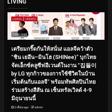
LIVING
LIVING
UPDATE
1 min read
เตรียมกรี๊ดกันให้สนั่น! แอลจีคว้าตัว
“ชิน เยอึน–มินโฮ (SHINee)” บุกไทย
จัดเอ็กซ์คลูซีฟอีเวนต์ในงาน “집들이
by LG ทุกก้าวของการใช้ชีวิตในบ้าน
เริ่มต้นกับแอลจี” พร้อมทัพศิลปินไทย
ร่วมสร้างสีสัน ณ เซ็นทรัลเวิลด์ 4-9
มิถุนายนนี้
2 เดือน ago
admin