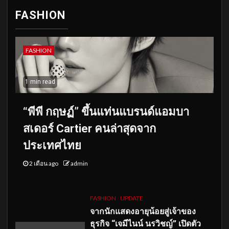
FASHION
FASHION
1 min read
“พีพี กฤษฏ์” ขึ้นแท่นแบรนด์แอมบา
สเดอร์ Cartier คนล่าสุดจาก
ประเทศไทย
2 เดือน ago
admin
FASHION
UPDATE
จากนักแสดงอายุน้อยสู่เจ้าของ
ธุรกิจ “เจมีไนน์ นรวิชญ์” เปิดตัว