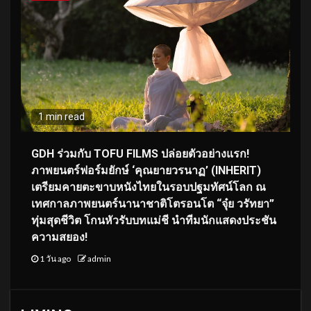
1 min read
GDH ร่วมกับ TOFU FILMS ปล่อยตัวอย่างแรก!
ภาพยนตร์ฟอร์มยักษ์ ‘คุณยายวรนาฏ’ (INHERIT)
เตรียมคายตะขาบหนังไทยในรอบปฐมทัศน์โลก ณ
เทศกาลภาพยนตร์นานาชาติโตรอนโต “จุ๋ย วรัทยา”
ทุ่มสุดชีวิต โกนหัวรับบทแม่ชี นำทีมนักแสดงประชัน
ความสยอง!
1 วัน ago
admin