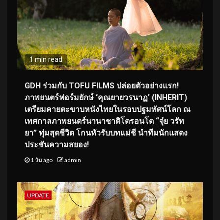
1 min read
GDH ร่วมกับ TOFU FILMS ปล่อยตัวอย่างแรก!
ภาพยนตร์ฟอร์มยักษ์ ‘คุณยายวรนาฏ’ (INHERIT)
เตรียมคายตะขาบหนังไทยในรอบปฐมทัศน์โลก ณ
เทศกาลภาพยนตร์นานาชาติโตรอนโต “จุ๋ย วรัท
ยา” ทุ่มสุดชีวิต โกนหัวรับบทแม่ชี นำทีมนักแสดง
ประชันความสยอง!
1 วัน ago
admin
UPDATE