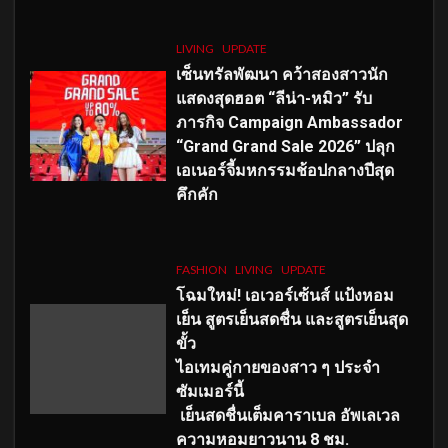
LIVING
UPDATE
เซ็นทรัลพัฒนา คว้าสองสาวนัก
แสดงสุดฮอต “ลีน่า-หมิว” รับ
ภารกิจ Campaign Ambassador
“Grand Grand Sale 2026” ปลุก
เอเนอร์จี้มหกรรมช้อปกลางปีสุด
คึกคัก
FASHION
LIVING
UPDATE
โฉมใหม่
! เอเวอร์เซ้นส์ แป้งหอม
เย็น สูตรเย็นสดชื่น และสูตรเย็นสุด
ขั้ว
ไอเทมคู่กายของสาว ๆ ประจำ
ซัมเมอร์นี้
เย็นสดชื่นเต็มคาราเบล อัพเลเวล
ความหอมยาวนาน
8
ชม.