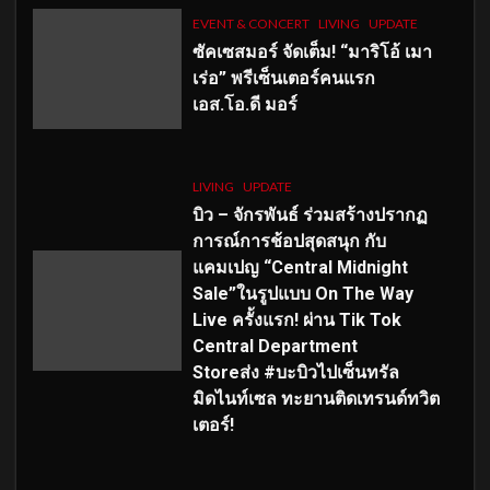
EVENT & CONCERT
LIVING
UPDATE
ซัคเซสมอร์ จัดเต็ม
!
“มาริโอ้ เมา
เร่อ” พรีเซ็นเตอร์คนแรก
เอส
.โอ.ดี มอร์
LIVING
UPDATE
บิว – จักรพันธ์ ร่วมสร้างปรากฏ
การณ์การช้อปสุดสนุก กับ
แคมเปญ “Central Midnight
Sale”ในรูปแบบ On The Way
Live ครั้งแรก! ผ่าน Tik Tok
Central Department
Storeส่ง #บะบิวไปเซ็นทรัล
มิดไนท์เซล ทะยานติดเทรนด์ทวิต
เตอร์!