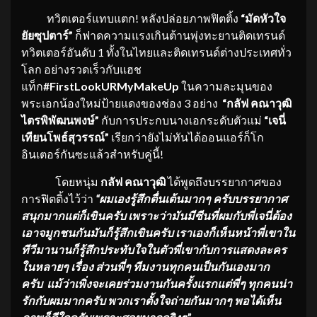
ทวิตเตอร์แทบแตก! หลังปล่อยภาพฟิตติ้ง
“มัดหัวใจ
ยัยซุปตาร์”
ก็ฟาดความแรงเกินต้านพุ่งทะยานติดเทรนด์
ทวิตเตอร์อันดับ 1 ทั้งในไทยและติดเทรนด์ต่างประเทศทั่ว
โลก อย่างรวดเร็วกับแฮช
แท็ก
#FirstLookURMyMakeUp
ในความละมุนของ
พระเอกน้องใหม่ป้ายแดงของช่อง 3 อย่าง
“กลัฟ คณาวุฒิ
ไตรพิพัฒนพงษ์”
กับการประกบนางเอกระดับตัวแม่
“เจนี่
เทียนโพธ์สุวรรณ์”
เรียกว่ายังไม่ทันได้ออนแอร์ก็โก
อินเตอร์กันซะแล้วสำหรับคู่นี้!
โดยหนุ่ม
กลัฟ คณาวุฒิ
ได้พูดถึงบรรยากาศของ
การฟิตติ้งไว้ว่า
“ผมเองรู้สึกตื่นเต้นมากๆ ครับบรรยากาศ
สนุกมากแต่ก็เขินครับ เพราะว่ามันมีซีนที่ผมกับพี่เจนี่ต้อง
เอาจมูกชนกันมันก็รู้สึกเขินครับ เราเองก็เห็นหน้าพี่เขาใน
ทีวีมานานก็รู้สึกประทับใจในตัวพี่เขากับการแสดงละคร
ในหลายๆ เรื่อง ส่วนพี่ๆ ทีมงานทุกคนเป็นกันเองมาก
ครับ แม้ว่าเพิ่งจะเคยร่วมงานกันครั้งแรกแต่พี่ๆ ทุกคนน่า
รักกับผมมากครับ พวกเราตั้งใจถ่ายกันมากๆ พอได้เห็น