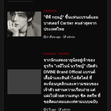
FASHION
“พีพี กฤษฏ์” ขึ้นแท่นแบรนด์แอม
บาสเดอร์ Cartier คนล่าสุดจาก
ประเทศไทย
2 เดือน ago
admin
FASHION
UPDATE
จากนักแสดงอายุน้อยสู่เจ้าของ
ธุรกิจ “เจมีไนน์ นรวิชญ์” เปิดตัว
DIVINE Brand Official แบรนด์
เสื้อผ้าและสินค้าไลฟ์สไตล์ ที่
สะท้อนบุคลิกและความชอบของ
เจ้าตัว ผสานความเรียบง่าย แต่
แฝงไปด้วยความสนุก ชิค สตรีท ที่
ขอติดแกลมและเท่ตามแบบฉบับ
2 ปี ago
admin