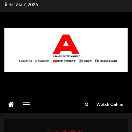
Skip
สิงหาคม 7, 2026
to
content
Primary
Watch Online
Menu
TV & MOVIE
UPDATE