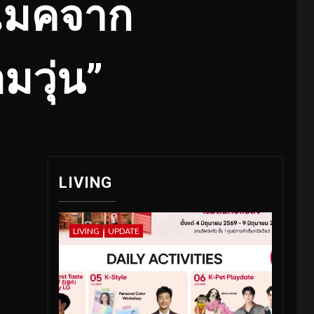
รีเมคจาก
มวุ่น”
LIVING
LIVING
UPDATE