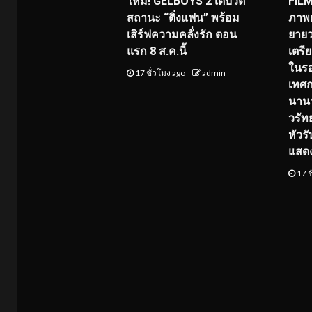
ใหม่! GELBOYS 2 เดบิวต์
FILM
สถานะ “ติ่งแฟน” พร้อม
ภาพย
เสิร์ฟความคลั่งรัก ตอน
ยายว
แรก 8 ส.ค.นี้
เตร
ในร
17 ชั่วโมง ago
admin
เทศ
นานา
วรัทย
หัวร
แสด
17 ช