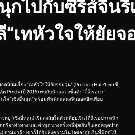
ี้สนุกไปกับซีรีส์จีน
ี“เทหัวใจให้ยัยจอ
อดนิยมเรื่อง “เทหัวใจให้ยัยจอมวุ่น” (Pretty Li Hui Zhen) ซี
Was Pretty (ปี 2015) พบกับนักแสดงชื่อดัง “ตี๋ลี่เร่อปา”
จ “เซิ่งอี้หลุน” พร้อมทัพนักแสดงจีนฮอตฮิตเพียบ
เซิ่งอี้หลุน) เริ่มสงสัยในตัวหลี่ฮุ่ยเจิน (ตี๋ลี่เร่อปา) หนัก
เคยทุกกริยาท่าทาง และคำพูด บางครั้งหลี่ฮุ่ยเจินก็เผลอหลุดปาก
ปิน) ตามมาถึง เขาก็ได้รับฟังความในใจของฮุ่ยเจินที่มีต่อไป๋