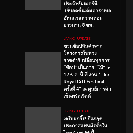
ประจำซัมเมอร์นี้
เย็นสดชื่นเต็มคาราเบล
อัพเลเวลความหอม
ยาวนาน
8
ชม.
LIVING
UPDATE
ชวนช้อปสินค้าจาก
โครงการในพระ
ราชดำริ เปลี่ยนทุกการ
“ช้อป” เป็นการ “ให้” 6-
12 ธ.ค. นี้ ที่ งาน “The
Royal Gift Festival
ครั้งที่ 4” ณ ศูนย์การค้า
เซ็นทรัลเวิลด์
LIVING
UPDATE
เตรียมกรี๊ด! อีแจอุค
ประกาศแฟนมีตติ้งใน
ไทย 4 กพ 66 นี้