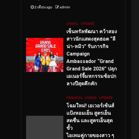
2 เดือน ago
admin
LIVING
UPDATE
เซ็นทรัลพัฒนา คว้าสอง
สาวนักแสดงสุดฮอต “ลี
น่า-หมิว” รับภารกิจ
Campaign
Ambassador “Grand
Grand Sale 2026” ปลุก
เอเนอร์จี้มหกรรมช้อปก
ลางปีสุดคึกคัก
FASHION
LIVING
UPDATE
โฉมใหม่
! เอเวอร์เซ้นส์
แป้งหอมเย็น สูตรเย็น
สดชื่น และสูตรเย็นสุด
ขั้ว
ไอเทมคู่กายของสาว ๆ