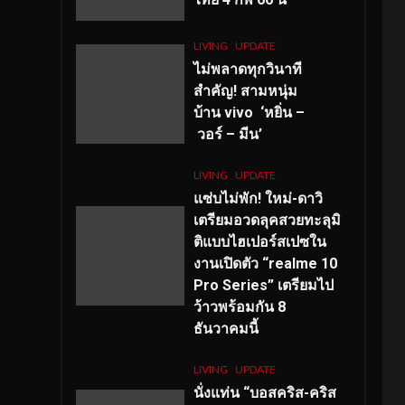
LIVING
UPDATE
ไม่พลาดทุกวินาที
สำคัญ
! สามหนุ่ม
บ้าน vivo ‘หยิ่น –
วอร์ – มีน’
LIVING
UPDATE
แซ่บไม่พัก! ใหม่-ดาวิ
เตรียมอวดลุคสวยทะลุมิ
ติแบบไฮเปอร์สเปซใน
งานเปิดตัว “realme 10
Pro Series” เตรียมไป
ว้าวพร้อมกัน 8
ธันวาคมนี้
LIVING
UPDATE
นั่งแท่น “บอสคริส-คริส