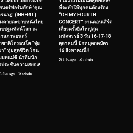
S ปล่อยตัวอย่างแรก!
ร่วมเก็บโมเมนต์สุดพิเศษ!
นตร์ฟอร์มยักษ์ ‘คุณ
ที่จะทำให้ทุกคนต้องร้อง
รนาฏ’ (INHERIT)
“OH MY FOURTH
ียมคายตะขาบหนังไทย
CONCERT” งานคอนเสิร์ต
อบปฐมทัศน์โลก ณ
เดี่ยวครั้งยิ่งใหญ่สุด
กาลภาพยนตร์
มหัศจรรย์ 3 วัน 16-17-18
ชาติโตรอนโต “จุ๋ย
ตุลาคมนี้ ปักหมุดกดบัตร
า” ทุ่มสุดชีวิต โกน
16 สิงหาคมนี้!!
ับบทแม่ชี นำทีมนัก
1 วัน ago
admin
งประชันความสยอง!
ั่วโมง ago
admin