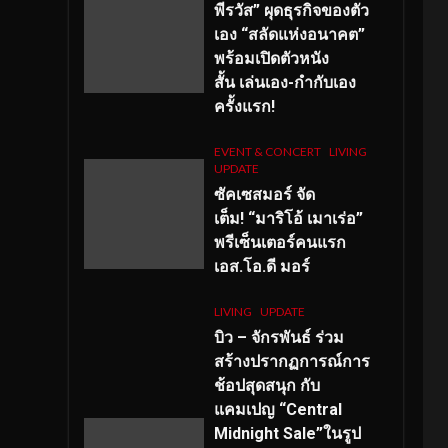
พีรวัส” ผุดธุรกิจของตัว
เอง “สลัดแห่งอนาคต”
พร้อมเปิดตัวหนัง
สั้น เล่นเอง-กำกับเอง
ครั้งแรก!
EVENT & CONCERT
LIVING
UPDATE
ซัคเซสมอร์ จัด
เต็ม
!
“มาริโอ้ เมาเร่อ”
พรีเซ็นเตอร์คนแรก
เอส
.โอ.ดี มอร์
LIVING
UPDATE
บิว – จักรพันธ์ ร่วม
สร้างปรากฏการณ์การ
ช้อปสุดสนุก กับ
แคมเปญ “Central
Midnight Sale”ในรูป