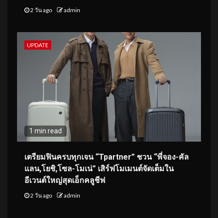
2 วัน ago
admin
UPDATE
1 min read
เตรียมฟินครบทุกเจน “Tpartner” ชวน “พี่จอง-คัล
แลน,โยชิ,โซล-โมเน่” เสิร์ฟโมเมนต์จัดเต็มใน
อีเวนต์ใหญ่สุดเอ็กคลูชีฟ
2 วัน ago
admin