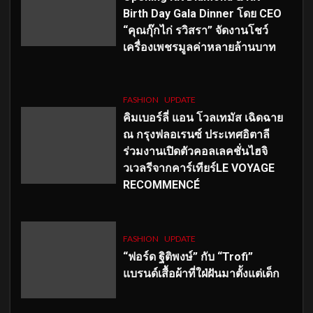
Birth Day Gala Dinner โดย CEO
“คุณกุ๊กไก่ รวิสรา” จัดงานโชว์
เครื่องเพชรมูลค่าหลายล้านบาท
FASHION
UPDATE
คิมเบอร์ลี่ แอน โวลเทมัส เฉิดฉาย
ณ กรุงฟลอเรนซ์ ประเทศอิตาลี
ร่วมงานเปิดตัวคอลเลคชั่นไฮจิ
วเวลรีจากคาร์เทียร์LE VOYAGE
RECOMMENCÉ
FASHION
UPDATE
“ฟอร์ด ฐิติพงษ์” กับ “Trofi”
แบรนด์เสื้อผ้าที่ใฝ่ฝันมาตั้งแต่เด็ก