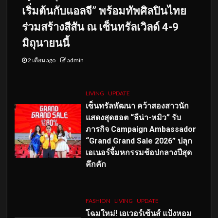
เริ่มต้นกับแอลจี” พร้อมทัพศิลปินไทย
ร่วมสร้างสีสัน ณ เซ็นทรัลเวิลด์ 4-9
มิถุนายนนี้
2 เดือน ago
admin
LIVING
UPDATE
เซ็นทรัลพัฒนา คว้าสองสาวนัก
แสดงสุดฮอต “ลีน่า-หมิว” รับ
ภารกิจ Campaign Ambassador
“Grand Grand Sale 2026” ปลุก
เอเนอร์จี้มหกรรมช้อปกลางปีสุด
คึกคัก
FASHION
LIVING
UPDATE
โฉมใหม่
! เอเวอร์เซ้นส์ แป้งหอม