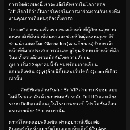
การเปิดตัวเพลงนี้ เราจะแจ้งให้ทราบในโอกาสต่อ
ไป” เรียกได้ว่าเป็นการโคจรในการมาร่วมงานกันของทีม
งานคุณภาพที่แฟนๆต้องตั้งตารอ
“Jirisan” ถ่ายทอดเรื่องราวของเจ้าหน้าที่กู้ภัยบนอุทยาน
แห่งชาติ ที่มีหน้าที่ค้นหาและช่วยชีวิตผู้คนบนภูเขาจีรี
ซาน นำแสดงโดย Gianna Jun (จอน จีฮยอน) รับบท เจ้า
หน้าที่ที่มากประสบการณ์ และ จูจีฮุน รับบท เจ้าหน้าที่มือ
ใหม่ ทั้งสองต้องร่วมมือกันไขความลับบน
ภูเขา เริ่ม 23 ตุลาคมนี้ รับชมพร้อมเกาหลี บน
แอปพลิเคชัน iQiyi (อ้ายฉีอี้) และ เว็บไซต์ iQ.com ที่เดียว
เท่านั้น
สิทธิพิเศษสำหรับสมาชิก VIP สามารถรับชม แบบ
ไม่มีโฆษณาคั่น ด้วยภาพคมชัดระดับ Full HD และเสียง
ระบบ Dolby เสมือนดูในโรงภาพยนตร์ โปรโมชั่นเดือน
แรกจ่ายเพียง 15 บาท เท่านั้น
ดาวน์โหลดแอปพลิเคชัน ผ่านอุปกรณ์เชื่อมต่อ
อินเตอร์เน็ต ทั้งสมาร์ตโฟนและแท็บเล็ตได้ใน App