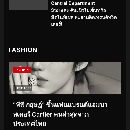
Central Department
Storeส่ง #บะบิวไปเซ็นทรัล
มิดไนท์เซล ทะยานติดเทรนด์ทวิต
เตอร์!
FASHION
FASHION
1 min read
“พีพี กฤษฏ์” ขึ้นแท่นแบรนด์แอมบา
สเดอร์ Cartier คนล่าสุดจาก
ประเทศไทย