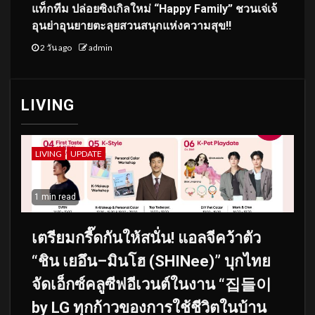
แท็กทีม ปล่อยซิงเกิลใหม่ “Happy Family” ชวนเจ่เจ้
อุนย่าอุนยายตะลุยสวนสนุกแห่งความสุข!!
2 วัน ago
admin
LIVING
LIVING
UPDATE
1 min read
เตรียมกรี๊ดกันให้สนั่น! แอลจีคว้าตัว
“ชิน เยอึน–มินโฮ (SHINee)” บุกไทย
จัดเอ็กซ์คลูซีฟอีเวนต์ในงาน “집들이
by LG ทุกก้าวของการใช้ชีวิตในบ้าน