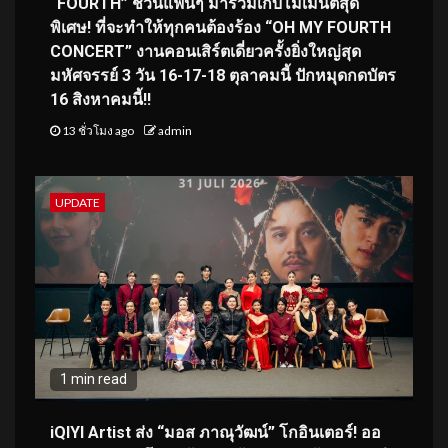
“FOURTH” ชวนแฟนๆ มาร่วมเก็บโมเมนต์สุด
พิเศษ! ที่จะทำให้ทุกคนต้องร้อง “OH MY FOURTH
CONCERT” งานคอนเสิร์ตเดี่ยวครั้งยิ่งใหญ่สุด
มหัศจรรย์ 3 วัน 16-17-18 ตุลาคมนี้ ปักหมุดกดบัตร
16 สิงหาคมนี้!!
13 ชั่วโมง ago
admin
UPDATE
1 min read
iQIYI Artist ส่ง “มอส ภาณุวัฒน์” โกอินเตอร์! ออ