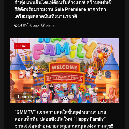
ร่าพุ่ง แฟนอินโดแห่ต้อนรับห้างแตก! คว้าบทเด่นซี
รีส์ดังพร้อมร่วมงาน Gala Premiere จาการ์ตา
เตรียมลุยตลาดบันเทิงนานาชาติ
14 ชั่วโมง ago
admin
UPDATE
1 min read
“GMMTV” แจกความสดใสขั้นสุด! หลานๆ มาส
คอตแท็กทีม ปล่อยซิงเกิลใหม่ “Happy Family”
ชวนเจ่เจ้อุนย่าอุนยายตะลุยสวนสนุกแห่งความสุข!!