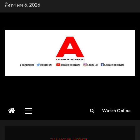
Skip
สิงหาคม 6, 2026
to
content
Primary
Watch Online
Menu
TV & MOVIE
UPDATE