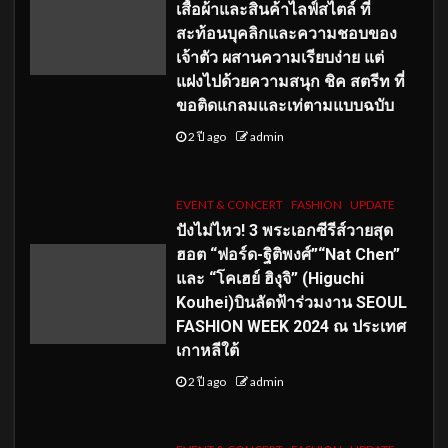
เสื้อผ้าและสินค้าไลฟ์สไตล์ ที่
สะท้อนบุคลิกและความชอบของ
เจ้าตัว ผสานความเรียบง่าย แต่
แฝงไปด้วยความสนุก ชิค สตรีท ที่
ขอติดแกลมและเท่ตามแบบฉบับ
2 ปี ago
admin
EVENT & CONCERT
FASHION
UPDATE
ปังไม่ไหว! 3 พระเอกซีรีส์วายสุด
ฮอต “ฟอร์ด-ฐิติพงศ์”“Nat Chen”
และ “โคเฮย์ ฮิงุจิ” (Higuchi
Kouhei)บินลัดฟ้าร่วมงาน SEOUL
FASHION WEEK 2024 ณ ประเทศ
เกาหลีใต้
2 ปี ago
admin