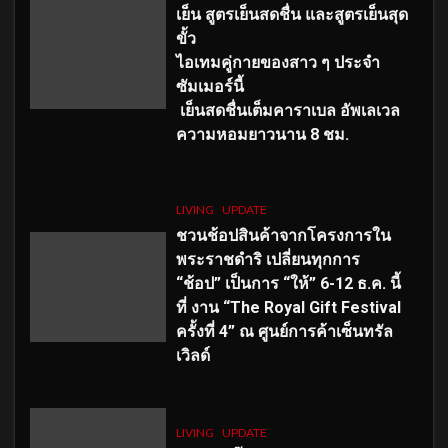
เย็น สูตรเย็นสดชื่น และสูตรเย็นสุด
ขั้ว
ไอเทมคู่กายของสาว ๆ ประจำ
ซัมเมอร์นี้
เย็นสดชื่นเต็มคาราเบล อัพเลเวล
ความหอมยาวนาน
8
ชม.
LIVING
UPDATE
ชวนช้อปสินค้าจากโครงการใน
พระราชดำริ เปลี่ยนทุกการ
“ช้อป” เป็นการ “ให้” 6-12 ธ.ค. นี้
ที่ งาน “The Royal Gift Festival
ครั้งที่ 4” ณ ศูนย์การค้าเซ็นทรัล
เวิลด์
LIVING
UPDATE