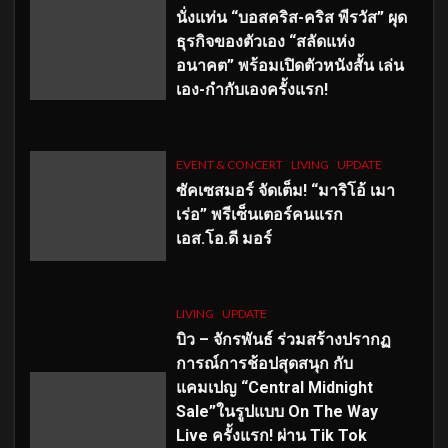
นั่งแท่น “บอสคริส-คริส พีรวัส” ผุด
ธุรกิจของตัวเอง “สลัดแห่ง
อนาคต” พร้อมเปิดตัวหนังสั้น เล่น
เอง-กำกับเองครั้งแรก!
EVENT & CONCERT
LIVING
UPDATE
ซัคเซสมอร์ จัดเต็ม
!
“มาริโอ้ เมา
เร่อ” พรีเซ็นเตอร์คนแรก
เอส
.โอ.ดี มอร์
LIVING
UPDATE
บิว – จักรพันธ์ ร่วมสร้างปรากฏ
การณ์การช้อปสุดสนุก กับ
แคมเปญ “Central Midnight
Sale”ในรูปแบบ On The Way
Live ครั้งแรก! ผ่าน Tik Tok