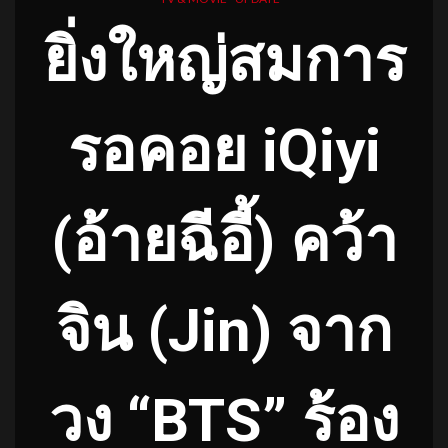
ยิ่งใหญ่สมการ
รอคอย
iQiyi
(อ้ายฉีอี้) คว้า
จิน (Jin) จาก
วง “BTS” ร้อง