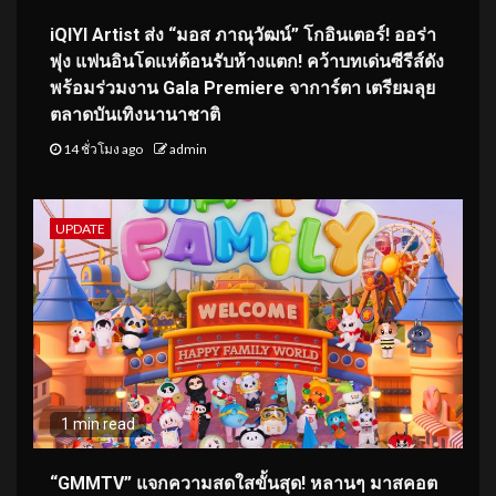
iQIYI Artist ส่ง “มอส ภาณุวัฒน์” โกอินเตอร์! ออร่า
พุ่ง แฟนอินโดแห่ต้อนรับห้างแตก! คว้าบทเด่นซีรีส์ดัง
พร้อมร่วมงาน Gala Premiere จาการ์ตา เตรียมลุย
ตลาดบันเทิงนานาชาติ
14 ชั่วโมง ago
admin
UPDATE
1 min read
“GMMTV” แจกความสดใสขั้นสุด! หลานๆ มาสคอต