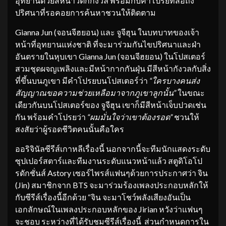
อุทยานด้วยสีหน้าวิตกกังวล พร้อมกับคำโปรยที่สื่อถึง
ปริศนาที่รอคอยการค้นหาชวนให้ติดตาม
Gianna Jun (จอนจีฮยอน) และ จูจีฮุน ในบทบาทของเจ้า
หน้าที่อุทยานแห่งชาติ ที่จะมาร่วมกันไขปริศนาและฝ่า
อันตรายในหุบเขา Gianna Jun (จอนจีฮยอน) ในโปสเตอร์
สวมชุดผจญเพลิงและมีหน้ากากกันฝุ่น มีสีหน้ากังวลกับสิ่ง
ที่ขึ้นบนภูเขา มีคำโปรยบนโปสเตอร์ว่า
“ใครบางคนส่ง
สัญญาณขอความช่
วยเหลือมาจากภูเขาลูกนั้น”
ในขณะ
เดียวกันบนโปสเตอร์ของ จูจีฮุน เขาก็มีสีหน้าเจ็บปวดเช่น
กัน พร้อมคำโปรยว่า
“ผมมั่นใจว่าเขาต้องรอด”
ชวนให้
สงสัยว่าผู้รอดชีวิตคนนั้นคือใคร
ออริจินัลซีรีส์เกาหลีเรื่องนี้ นอกจากนี้จะทีมนักแสดงระดับ
ซุปเปอร์สตาร์และทีมงานระดับแนวหน้าแล้ว สตูดิโอโป
รดักชั่นส์ Astory เซอร์ไพรส์แฟนๆด้วยการประกาศว่า จิน
(Jin) สมาชิกจาก BTS จะมาร่วมร้องเพลงประกอบหลักให้
กับซีรีส์เรื่องนี้อีกด้วย “จิน จะมาโชว์พลังเสียงอันเป็น
เอกลักษณ์ในเพลงประกอบหลักของ Jirian หวังว่าแฟนๆ
จะชอบ ระหว่างที่ได้รับชมซีรีส์เรื่องนี้ ส่วนกำหนดการใน