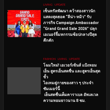
LIVING
UPDATE
เซ็นทรัลพัฒนา คว้าสองสาวนัก
แสดงสุดฮอต “ลีน่า-หมิว” รับ
ภารกิจ Campaign Ambassador
“Grand Grand Sale 2026” ปลุก
เอเนอร์จี้มหกรรมช้อปกลางปีสุด
คึกคัก
FASHION
LIVING
UPDATE
โฉมใหม่
! เอเวอร์เซ้นส์ แป้งหอม
เย็น สูตรเย็นสดชื่น และสูตรเย็นสุด
ขั้ว
ไอเทมคู่กายของสาว ๆ ประจำ
ซัมเมอร์นี้
เย็นสดชื่นเต็มคาราเบล อัพเลเวล
ความหอมยาวนาน
8
ชม.