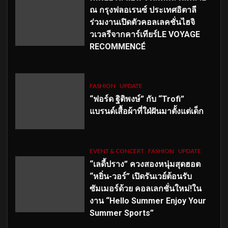
ณ กรุงฟลอเรนซ์ ประเทศอิตาลี
ร่วมงานเปิดตัวคอลเลคชั่นไฮจิ
วเวลรีจากคาร์เทียร์LE VOYAGE
RECOMMENCÉ
FASHION
UPDATE
“ฟอร์ด ฐิติพงษ์” กับ “Trofi”
แบรนด์เสื้อผ้าที่ใฝ่ฝันมาตั้งแต่เด็ก
EVENT & CONCERT
FASHION
UPDATE
“เลดี้ปราง” ควงสองหนุ่มสุดฮอต
“หยิ่น-วอร์” เปิดรันเวย์ต้อนรับ
ซัมเมอร์ด้วย คอลเลกชั่นใหม่!ใน
งาน “Hello Summer Enjoy Your
Summer Sports”