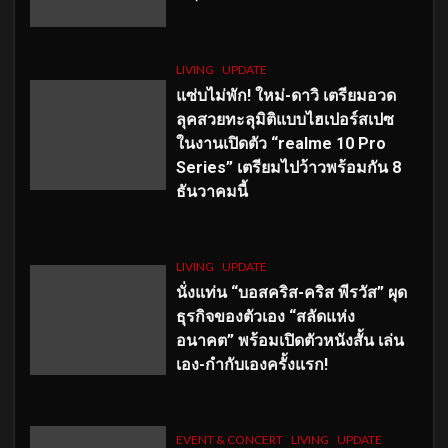
LIVING
UPDATE
แซ่บไม่พัก! ใหม่-ดาวิ เตรียมอวด
ลุคสวยทะลุมิติแบบไฮเปอร์สเปซ
ในงานเปิดตัว “realme 10 Pro
Series” เตรียมไปว้าวพร้อมกัน 8
ธันวาคมนี้
LIVING
UPDATE
นั่งแท่น “บอสคริส-คริส พีรวัส” ผุด
ธุรกิจของตัวเอง “สลัดแห่ง
อนาคต” พร้อมเปิดตัวหนังสั้น เล่น
เอง-กำกับเองครั้งแรก!
EVENT & CONCERT
LIVING
UPDATE