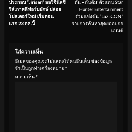
ประกอบ “Jirisan” ออริจินัลซี
ตัน – กันดั้ม’ ตัวแทน Star
รีส์เกาหลีฟอร์มยั
กษ์ ปล่อย
Hunter Entertainment
โปสเตอร์ใหม่ เริ่มตอน
ร่วมแข่งขัน “Laz iCON”
แรก 23 ตค.นี้
รายการค้นหาสุดยอดบอย
แบนด์
ใส่ความเห็น
อีเมลของคุณจะไม่แสดงให้คนอื่นเห็น
ช่องข้อมูล
จำเป็นถูกทำเครื่องหมาย
*
ความเห็น
*