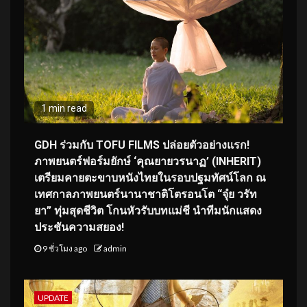
1 min read
GDH ร่วมกับ TOFU FILMS ปล่อยตัวอย่างแรก!
ภาพยนตร์ฟอร์มยักษ์ ‘คุณยายวรนาฏ’ (INHERIT)
เตรียมคายตะขาบหนังไทยในรอบปฐมทัศน์โลก ณ
เทศกาลภาพยนตร์นานาชาติโตรอนโต “จุ๋ย วรัท
ยา” ทุ่มสุดชีวิต โกนหัวรับบทแม่ชี นำทีมนักแสดง
ประชันความสยอง!
9 ชั่วโมง ago
admin
UPDATE