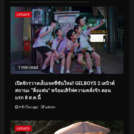
UPDATE
1 min read
เปิดจักรวาลเล็บเจลซีซันใหม่! GELBOYS 2 เดบิวต์
สถานะ “ติ่งแฟน” พร้อมเสิร์ฟความคลั่งรัก ตอน
แรก 8 ส.ค.นี้
9 ชั่วโมง ago
admin
UPDATE