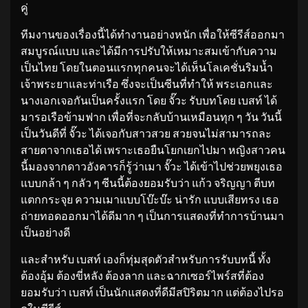
คู่
ทีมงานของเรื่องนี้ได้ทำงานอย่างหนัก เพื่อให้ซีรีส์ออกมา
สมบูรณ์แบบ และได้มีการปรับให้เหมาะสมเข้ากับความ
เป็นไทย โดยในตอนแรกทุกคนจะได้เห็นโลเคชั่นริมน้ำ
เจ้าพระยาและท่าเรือ ซึ่งจะเป็นซีนที่ทำให้ พระเอกและ
นางเอกเจอกันเป็นครั้งแรก โดย จั๊วะ รับบทโดย เบสท์ ได้
มารอเรือข้ามฟาก เพื่อที่จะกลับบ้านเหมือนทุก ๆ วัน วันนี้
เป็นวันดีที่ จั๊วะ ได้เจอกับสาวสวย สวยจนไม่สามารถละ
สายตาจากเธอได้ เพราะเธอยืนโยกเยกไปมา หญิงสาวคน
นี้มองจากดาวอังคารก็รู้ว่าเมา จั๊วะ ได้เข้าไปช่วยพยุงเธอ
แบบกล้า ๆ กลัว ๆ ซีนนี้ต้องยอมรับว่า แก้ว จริญญา ตีบท
แตกกระจุย ความเมาแบบโบ๊ะบ๊ะ น่ารัก แบบเสียทรง เธอ
ถ่ายทอดออกมาได้ดีมาก ๆ เป็นการแสดงที่ทำการบ้านมา
เป็นอย่างดี
และสำหรับ เบสท์ เองก็ทุ่มสุดตัวสำหรับการรับบทนี้ ทั้ง
ต้องอุ้ม ต้องขี่หลัง ต้องลาก และฉากเซอร์ไพร์สที่ต้อง
ยอมรับว่า เบสท์ เป็นนักแสดงที่ดีมีสปิริตมาก แต่ต้องไปรอ