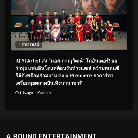
1 min read
iQIYI Artist ส่ง “มอส ภาณุวัฒน์” โกอินเตอร์! ออ
ร่าพุ่ง แฟนอินโดแห่ต้อนรับห้างแตก! คว้าบทเด่นซี
รีส์ดังพร้อมร่วมงาน Gala Premiere จาการ์ตา
เตรียมลุยตลาดบันเทิงนานาชาติ
1 วัน ago
admin
A.ROUND ENTERTAINMENT