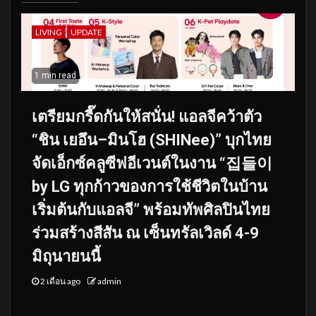
LIVING
UPDATE
1 min read
เตรียมกรี๊ดกันให้สนั่น! แอลจีคว้าตัว
“ชิน เยอึน–มินโฮ (SHINee)” บุกไทย
จัดเอ็กซ์คลูซีฟอีเวนต์ในงาน “집들이
by LG ทุกก้าวของการใช้ชีวิตในบ้าน
เริ่มต้นกับแอลจี” พร้อมทัพศิลปินไทย
ร่วมสร้างสีสัน ณ เซ็นทรัลเวิลด์ 4-9
มิถุนายนนี้
2 เดือน ago
admin