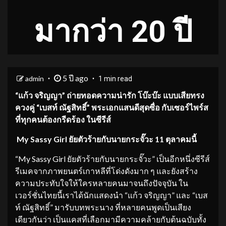
มากว่า 20 ปี
5 ปี ago
admin
1 min read
“แก้ว จริญญา” ถ่ายทอดความน่ารัก โบ๊ะบ๊ะ แบบเสียทรง
ควงคู่ “เบสท์ ณัฐสิทธิ์” พระเอกแสนดีสุดซื่อ กับเซอร์ไพร์ส
ที่ทุกคนต้องกรี
ดร้อง ในซีรีส์
My Sassy Girl ยัยตัวร้ายกับนายกระจั๊วะ 11 ตุลาคมนี้
“My Sassy Girl ยัยตัวร้ายกับนายกระจั๊วะ” เป็นอีกหนึ่งซีรีส์
รีเมคจากภาพยนตร์เกาหลีที่โด่งดังมาก ๆ และยังสร้าง
ความประทับใจให้ใครหลายคนมาจนถึงปัจจุบัน ใน
เวอร์ชั่นไทยนี้เราได้นักแสดงนำ “แก้ว จริญญา” และ “เบส
ท์ ณัฐสิทธิ์” มารับบทพระนาง ที่หลายคนพูดเป็นเสียง
เดียวกันว่า เป็นแคสที่เลือกมามีความคล้ายกับต้นฉบับทั้ง