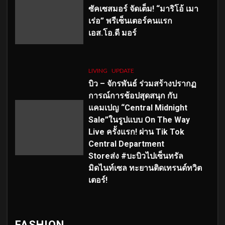
ซัคเซสมอร์ จัดเต็ม
!
“มาริโอ้ เมา
เร่อ” พรีเซ็นเตอร์คนแรก
เอส
.โอ.ดี มอร์
LIVING
UPDATE
บิว – จักรพันธ์ ร่วมสร้างปรากฏ
การณ์การช้อปสุดสนุก กับ
แคมเปญ “Central Midnight
Sale”ในรูปแบบ On The Way
Live ครั้งแรก! ผ่าน Tik Tok
Central Department
Storeส่ง #บะบิวไปเซ็นทรัล
มิดไนท์เซล ทะยานติดเทรนด์ทวิต
เตอร์!
FASHION