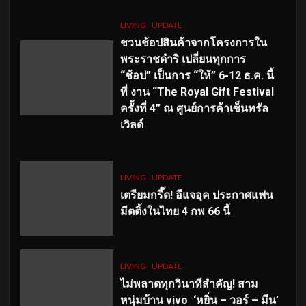
LIVING
UPDATE
ชวนช้อปสินค้าจากโครงการใน
พระราชดำริ เปลี่ยนทุกการ
“ช้อป” เป็นการ “ให้” 6-12 ธ.ค. นี้
ที่ งาน “The Royal Gift Festival
ครั้งที่ 4” ณ ศูนย์การค้าเซ็นทรัล
เวิลด์
LIVING
UPDATE
เตรียมกรี๊ด! อีแจอุค ประกาศแฟน
มีตติ้งในไทย 4 กพ 66 นี้
LIVING
UPDATE
ไม่พลาดทุกวินาทีสำคัญ
! สาม
หนุ่มบ้าน vivo ‘หยิ่น – วอร์ – มีน’