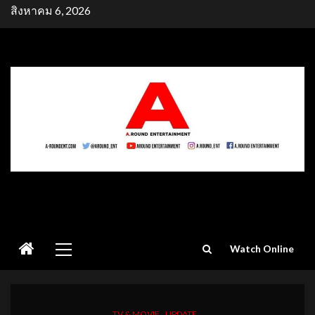
Skip
สิงหาคม 6, 2026
to
content
Primary
Watch Online
Menu
TV & MOVIE
UPDATE