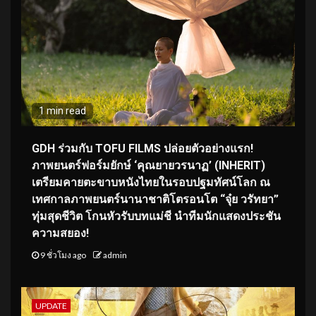
1 min read
GDH ร่วมกับ TOFU FILMS ปล่อยตัวอย่างแรก!
ภาพยนตร์ฟอร์มยักษ์ ‘คุณยายวรนาฏ’ (INHERIT)
เตรียมคายตะขาบหนังไทยในรอบปฐมทัศน์โลก ณ
เทศกาลภาพยนตร์นานาชาติโตรอนโต “จุ๋ย วรัทยา”
ทุ่มสุดชีวิต โกนหัวรับบทแม่ชี นำทีมนักแสดงประชัน
ความสยอง!
9 ชั่วโมง ago
admin
UPDATE