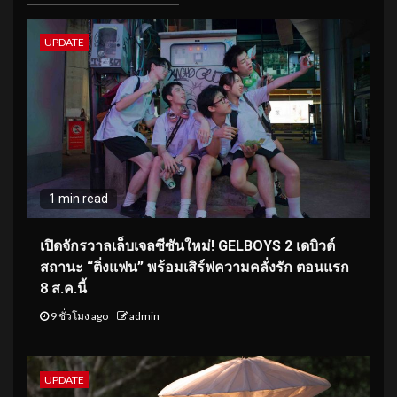
UPDATE
1 min read
เปิดจักรวาลเล็บเจลซีซันใหม่! GELBOYS 2 เดบิวต์
สถานะ “ติ่งแฟน” พร้อมเสิร์ฟความคลั่งรัก ตอนแรก
8 ส.ค.นี้
9 ชั่วโมง ago
admin
UPDATE