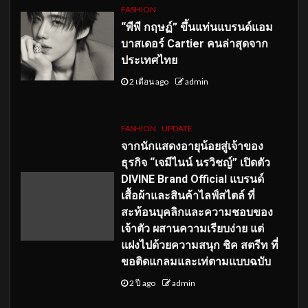
FASHION
“พีพี กฤษฏ์” ขึ้นแท่นแบรนด์แอม
บาสเดอร์ Cartier คนล่าสุดจาก
ประเทศไทย
2 เดือน ago
admin
FASHION
UPDATE
จากนักแสดงอายุน้อยสู่เจ้าของ
ธุรกิจ “เจมีไนน์ นรวิชญ์” เปิดตัว
DIVINE Brand Official แบรนด์
เสื้อผ้าและสินค้าไลฟ์สไตล์ ที่
สะท้อนบุคลิกและความชอบของ
เจ้าตัว ผสานความเรียบง่าย แต่
แฝงไปด้วยความสนุก ชิค สตรีท ที่
ขอติดแกลมและเท่ตามแบบฉบับ
2 ปี ago
admin