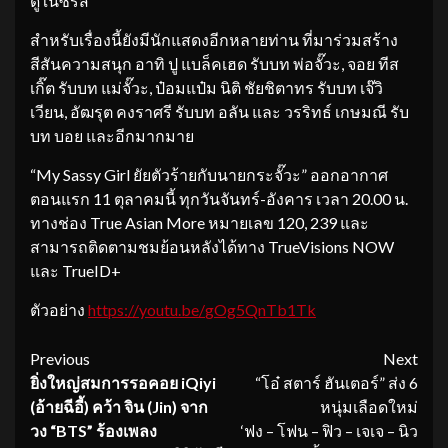
ดูในซีรีส์
สำหรับเรื่องนี้ยังมีนักแสดงอีกหลายท่าน ที่มาร่วมสร้าง
สีสันความสนุก อาทิ ปู แบล็คเฮด รับบท พ่อจั๊วะ, จอย ทีส
เกิ๊ต รับบท แม่จั๊วะ, ป๋อมแป๋ม นิติ ชัยชิตาทร รับบท เจ๊วิ
เวียน, อัฒรุต คงราศรี รับบท อลัน และ วรริทธ์ เกษมณี รับ
บท บอย และอีกมากมาย
“My Sassy Girl ยัยตัวร้ายกับนายกระจั๊วะ” ออกอากาศ
ตอนแรก 11 ตุลาคมนี้ ทุกวันจันทร์-อังคาร เวลา 20.00 น.
ทางช่อง True Asian More หมายเลข 120, 239 และ
สามารถติดตามชมย้อนหลังได้ทาง TrueVisions NOW
และ TrueID+
ตัวอย่าง
https://youtu.be/
gOg5QnTb1Tk
Continue
Previous
Next
ยิ่งใหญ่สมการรอคอย
iQiyi
“โอ๋ สตาร์ ฮันเตอร์” ส่ง 6
Reading
(อ้ายฉีอี้) คว้า จิน (Jin) จาก
หนุ่มเลือดใหม่
วง “BTS” ร้องเพลง
‘ฟง – โฟน – ฟิว – เจเจ – นิว