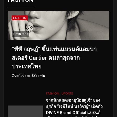
FASHION
1 min read
“พีพี กฤษฏ์” ขึ้นแท่นแบรนด์แอมบา
สเดอร์ Cartier คนล่าสุดจาก
ประเทศไทย
2 เดือน ago
admin
FASHION
UPDATE
จากนักแสดงอายุน้อยสู่เจ้าของ
ธุรกิจ “เจมีไนน์ นรวิชญ์” เปิดตัว
DIVINE Brand Official แบรนด์