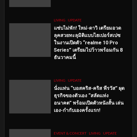
LIVING
UPDATE
แซ่บไม่พัก! ใหม่-ดาวิ เตรียมอวด
ลุคสวยทะลุมิติแบบไฮเปอร์สเปซ
ในงานเปิดตัว “realme 10 Pro
Series” เตรียมไปว้าวพร้อมกัน 8
ธันวาคมนี้
LIVING
UPDATE
นั่งแท่น “บอสคริส-คริส พีรวัส” ผุด
ธุรกิจของตัวเอง “สลัดแห่ง
อนาคต” พร้อมเปิดตัวหนังสั้น เล่น
เอง-กำกับเองครั้งแรก!
EVENT & CONCERT
LIVING
UPDATE