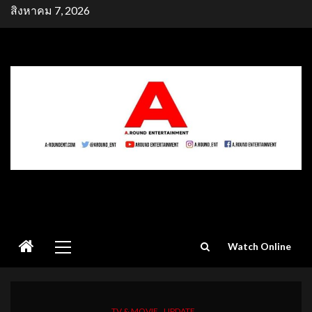
Skip
สิงหาคม 7, 2026
to
content
Primary
Watch Online
Menu
TV & MOVIE
UPDATE