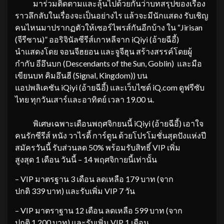
มาร่วมติดตามและลุ้นไปด้วยกันว่าบทสรุปของเรื่อง
ราวลึกลับในเรื่องจะเป็นอย่างไร แล้วจะมีนักแสดง รับเชิญ
คนไหนมาปรากฏตัวให้เซอร์ไพรส์กันอีกบ้าง ใน “Jirisan
(จีรีซาน)” ออริจินัลซีรีส์เกาหลีจาก iQiyi (อ้ายฉีอี้)
นำแสดงโดย จอนจีฮยอน และจูจีฮุน สร้างสรรค์โดยผู้
กำกับ อีอึนบก (Descendants of the Sun, Goblin) และมือ
เขียนบท คิมอึนฮี (Signal, Kingdom)) บน
แอปพลิเคชัน iQiyi (อ้ายฉีอี้) และเว็บไซต์ iQ.com ดูฟรีซับ
ไทย ทุกวันเสาร์และอาทิตย์ เวลา 19.00 น.
พิเศษเฉพาะเดือนพฤศจิกยนนี้ iQiyi (อ้ายฉีอี้) เอาใจ
คนรักซีรีส์ หนัง วาไรตี้ การ์ตูน ด้วยโปรโมชั่นสุดปังแห่งปี
สมัครวันนี้ รับส่วนลด 50% พร้อมรับสิทธิ์ VIP เพิ่ม
สูงสุด 1 เดือน วันนี้ – 14 พฤศจิกายนี้เท่านั้น
– VIP มาตรฐาน 3 เดือน ลดเหลือ 179 บาท (จาก
ปกติ 339 บาท) และรับเพิ่ม VIP 7 วัน
– VIP มาตราฐาน 12 เดือน ลดเหลือ 599 บาท (จาก
ปกติ 1,200 บาท) และรับเพิ่ม VIP 1 เดือน