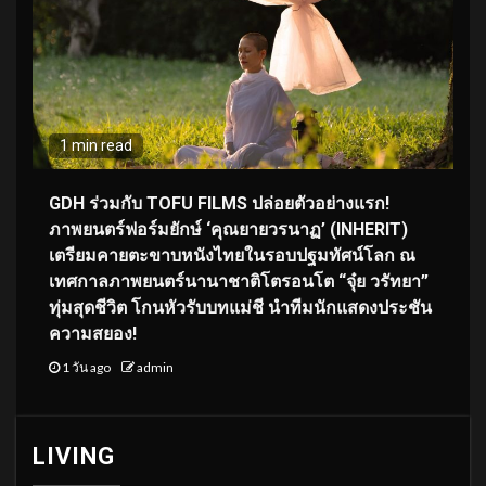
1 min read
GDH ร่วมกับ TOFU FILMS ปล่อยตัวอย่างแรก!
ภาพยนตร์ฟอร์มยักษ์ ‘คุณยายวรนาฏ’ (INHERIT)
เตรียมคายตะขาบหนังไทยในรอบปฐมทัศน์โลก ณ
เทศกาลภาพยนตร์นานาชาติโตรอนโต “จุ๋ย วรัทยา”
ทุ่มสุดชีวิต โกนหัวรับบทแม่ชี นำทีมนักแสดงประชัน
ความสยอง!
1 วัน ago
admin
LIVING