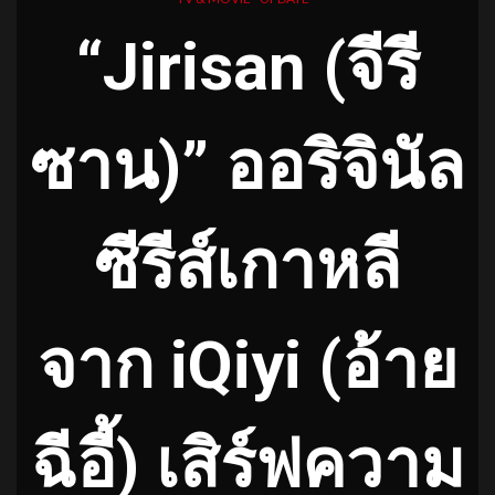
“Jirisan (จีรี
ซาน)” ออริจินัล
ซีรีส์เกาหลี
จาก iQiyi (อ้าย
ฉีอี้)
เสิร์ฟความ