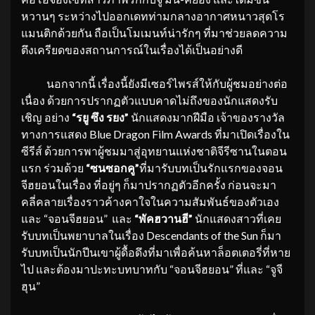
หวานๆ ระหว่างไปออกเดทท่ามกลางอากาศหนาวสุดโร
แมนติกด้วยกัน ถือเป็นโมเมนท์น่ารักๆ ที่มาช่วยลดความ
ตึงเครียดของสถานการณ์ในเรื่องได้เป็นอย่างดี
นอกจากนี้ เรื่องนี้ยังมีเซอร์ไพรส์ให้กับผู้ชมอย่างต่อ
เนื่อง ด้วยการปรากฏตัวแบบคาดไม่ถึงของนักแสดงรับ
เชิญ อย่าง
“รยู ซึง รยง”
นักแสดงมากฝีมือ เจ้าของรางวัล
ทางการแสดง Blue Dragon Film Awards ที่มาเปิดเรื่องใน
ซีรีส์ ด้วยการพาผู้ชมมาสู่อุทยานแห่งชาติจีรีซานในตอน
แรก ร่วมด้วย
“ซนซอกคู”
ที่มารับบทเป็นรักแรกของจอน
จีฮยอนในเรื่อง ที่อยู่ๆ ก็มาปรากฏตัวอีกครั้ง ก่อนจะมา
คลี่คลายเรื่องราวค้างคาใจในความสัมพันธ์ของตัวเอง
และ “จอนจีฮยอน” และ
“พัคฮวานฮี”
นักแสดงสาวที่เคย
รับบทเป็นพยาบาลในเรื่อง Descendants of the Sun ก็มา
รับบทเป็นนักปีนเขาผู้ดื้อดึงที่มาเพื่อค้นหาล็อตเตอรี่ที่หาย
ไป และต้องมาปะทะบทบาทกับ “จอนจีฮยอน” ที่และ “จูจี
ฮุน”