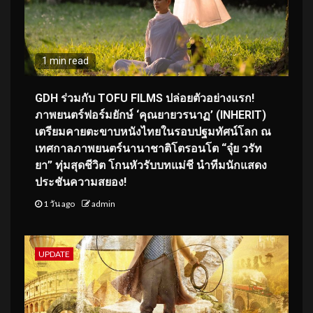
1 min read
GDH ร่วมกับ TOFU FILMS ปล่อยตัวอย่างแรก!
ภาพยนตร์ฟอร์มยักษ์ ‘คุณยายวรนาฏ’ (INHERIT)
เตรียมคายตะขาบหนังไทยในรอบปฐมทัศน์โลก ณ
เทศกาลภาพยนตร์นานาชาติโตรอนโต “จุ๋ย วรัท
ยา” ทุ่มสุดชีวิต โกนหัวรับบทแม่ชี นำทีมนักแสดง
ประชันความสยอง!
1 วัน ago
admin
UPDATE