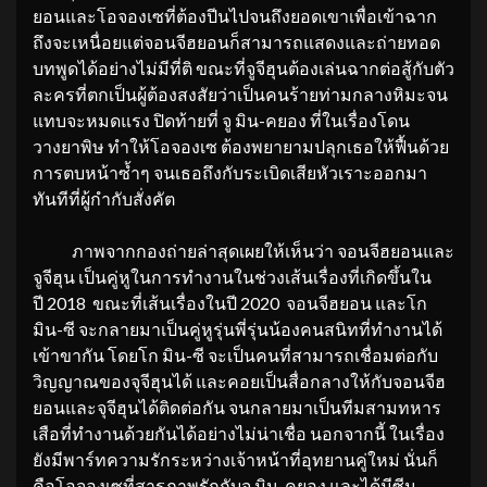
ยอนและโอจองเซที่ต้องปีนไปจนถึงยอดเขาเพื่อเข้าฉาก
ถึงจะเหนื่อยแต่จอนจีฮยอนก็สามารถแสดงและถ่ายทอด
บทพูดได้อย่างไม่มีที่ติ ขณะที่จูจีฮุนต้องเล่นฉากต่อสู้กับตัว
ละครที่ตกเป็นผู้ต้องสงสัยว่าเป็นคนร้ายท่ามกลางหิมะจน
แทบจะหมดแรง ปิดท้ายที่ จู มิน-คยอง ที่ในเรื่องโดน
วางยาพิษ ทำให้โอจองเซ ต้องพยายามปลุกเธอให้ฟื้นด้วย
การตบหน้าซ้ำๆ จนเธอถึงกับระเบิดเสียหัวเราะออกมา
ทันทีที่ผู้กำกับสั่งคัต
ภาพจากกองถ่ายล่าสุดเผยให้เห็นว่า จอนจีฮยอนและ
จูจีฮุน เป็นคู่หูในการทำงานในช่วงเส้นเรื่องที่เกิดขึ้นใน
ปี 2018 ขณะที่เส้นเรื่องในปี 2020 จอนจีฮยอน และโก
มิน-ซี จะกลายมาเป็นคู่หูรุ่นพี่รุ่นน้องคนสนิทที่ทำงานได้
เข้าขากัน โดยโก มิน-ซี จะเป็นคนที่สามารถเชื่อมต่อกับ
วิญญาณของจุจีฮุนได้ และคอยเป็นสื่อกลางให้กับจอนจีฮ
ยอนและจุจีฮุนได้ติดต่อกัน จนกลายมาเป็นทีมสามทหาร
เสือที่ทำงานด้วยกันได้อย่างไม่น่าเชื่อ นอกจากนี้ ในเรื่อง
ยังมีพาร์ทความรักระหว่างเจ้าหน้าที่อุทยานคู่ใหม่ นั่นก็
คือโอจองเซที่สารภาพรักกับจู มิน-คยอง และได้มีซีน