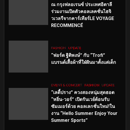
ณ กรุงฟลอเรนซ์ ประเทศอิตาลี
ร่วมงานเปิดตัวคอลเลคชั่นไฮจิ
วเวลรีจากคาร์เทียร์LE VOYAGE
RECOMMENCÉ
FASHION
UPDATE
“ฟอร์ด ฐิติพงษ์” กับ “Trofi”
แบรนด์เสื้อผ้าที่ใฝ่ฝันมาตั้งแต่เด็ก
EVENT & CONCERT
FASHION
UPDATE
“เลดี้ปราง” ควงสองหนุ่มสุดฮอต
“หยิ่น-วอร์” เปิดรันเวย์ต้อนรับ
ซัมเมอร์ด้วย คอลเลกชั่นใหม่!ใน
งาน “Hello Summer Enjoy Your
Summer Sports”