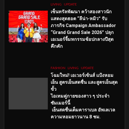
LIVING
UPDATE
เซ็นทรัลพัฒนา คว้าสองสาวนัก
แสดงสุดฮอต “ลีน่า-หมิว” รับ
ภารกิจ Campaign Ambassador
“Grand Grand Sale 2026” ปลุก
เอเนอร์จี้มหกรรมช้อปกลางปีสุด
คึกคัก
FASHION
LIVING
UPDATE
โฉมใหม่
! เอเวอร์เซ้นส์ แป้งหอม
เย็น สูตรเย็นสดชื่น และสูตรเย็นสุด
ขั้ว
ไอเทมคู่กายของสาว ๆ ประจำ
ซัมเมอร์นี้
เย็นสดชื่นเต็มคาราเบล อัพเลเวล
ความหอมยาวนาน
8
ชม.