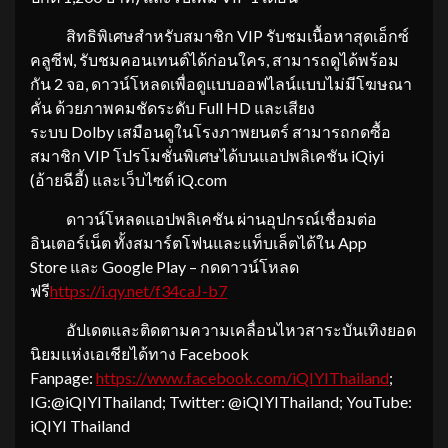
สิทธิพิเศษสำหรับสมาชิก VIP รับชมเนื้อหาสุดเอ็กซ์
คลูซีฟ, รับชมคอนเทนต์ได้ก่อนใคร, สามารถดูได้พร้อม
กัน 2 จอ, ดาวน์โหลดเพื่อดูแบบออฟไลน์แบบไม่มีโฆษณา
คั่น ด้วยภาพคมชัดระดับ Full HD และเสียง
ระบบ Dolby เสมือนดูในโรงภาพยนตร์ สามารถกดซื้อ
สมาชิก VIP โปรโมชั่นพิเศษได้บนแอปพลิเคชัน iQiyi
(อ้ายฉีอี้) และเว็บไซต์ iQ.com
ดาวน์โหลดแอปพลิเคชัน ผ่านอุปกรณ์เชื่อมต่อ
อินเตอร์เน็ต ทั้งสมาร์ตโฟนและแท็บเล็ตได้ใน App
Store และ Google Play – กดดาวน์โหลด
ฟรี
https://i.qy.net/f34caJ-b7
อัปเดตและติดตามความเคลื่อนไหวสาระบันเทิงยอด
นิยมแห่งเอเชียได้ทาง Facebook
Fanpage:
https://www.facebook.com/
iQIYIThailand
;
IG:@iQIYIThailand; Twitter: @iQIYIThailand; YouTube:
iQIYI Thailand