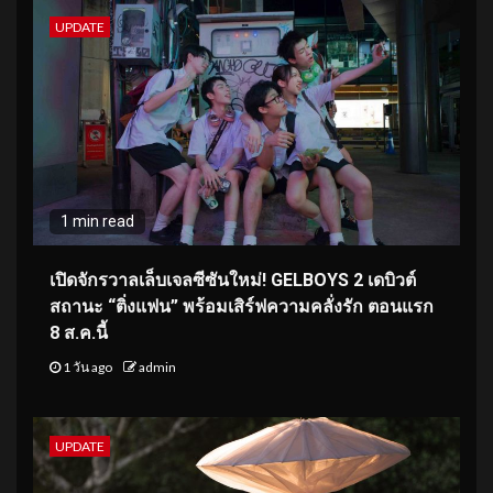
UPDATE
1 min read
เปิดจักรวาลเล็บเจลซีซันใหม่! GELBOYS 2 เดบิวต์
สถานะ “ติ่งแฟน” พร้อมเสิร์ฟความคลั่งรัก ตอนแรก
8 ส.ค.นี้
1 วัน ago
admin
UPDATE