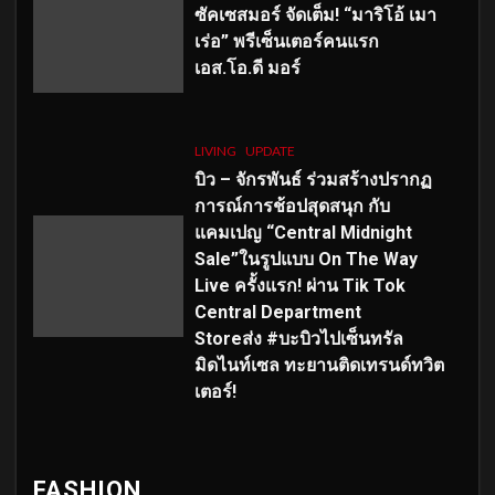
ซัคเซสมอร์ จัดเต็ม
!
“มาริโอ้ เมา
เร่อ” พรีเซ็นเตอร์คนแรก
เอส
.โอ.ดี มอร์
LIVING
UPDATE
บิว – จักรพันธ์ ร่วมสร้างปรากฏ
การณ์การช้อปสุดสนุก กับ
แคมเปญ “Central Midnight
Sale”ในรูปแบบ On The Way
Live ครั้งแรก! ผ่าน Tik Tok
Central Department
Storeส่ง #บะบิวไปเซ็นทรัล
มิดไนท์เซล ทะยานติดเทรนด์ทวิต
เตอร์!
FASHION