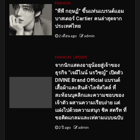
FASHION
“พีพี กฤษฏ์” ขึ้นแท่นแบรนด์แอม
บาสเดอร์ Cartier คนล่าสุดจาก
ประเทศไทย
2 เดือน ago
admin
FASHION
UPDATE
จากนักแสดงอายุน้อยสู่เจ้าของ
ธุรกิจ “เจมีไนน์ นรวิชญ์” เปิดตัว
DIVINE Brand Official แบรนด์
เสื้อผ้าและสินค้าไลฟ์สไตล์ ที่
สะท้อนบุคลิกและความชอบของ
เจ้าตัว ผสานความเรียบง่าย แต่
แฝงไปด้วยความสนุก ชิค สตรีท ที่
ขอติดแกลมและเท่ตามแบบฉบับ
2 ปี ago
admin