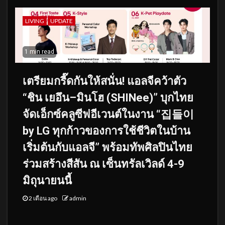
LIVING
UPDATE
1 min read
เตรียมกรี๊ดกันให้สนั่น! แอลจีคว้าตัว
“ชิน เยอึน–มินโฮ (SHINee)” บุกไทย
จัดเอ็กซ์คลูซีฟอีเวนต์ในงาน “집들이
by LG ทุกก้าวของการใช้ชีวิตในบ้าน
เริ่มต้นกับแอลจี” พร้อมทัพศิลปินไทย
ร่วมสร้างสีสัน ณ เซ็นทรัลเวิลด์ 4-9
มิถุนายนนี้
2 เดือน ago
admin