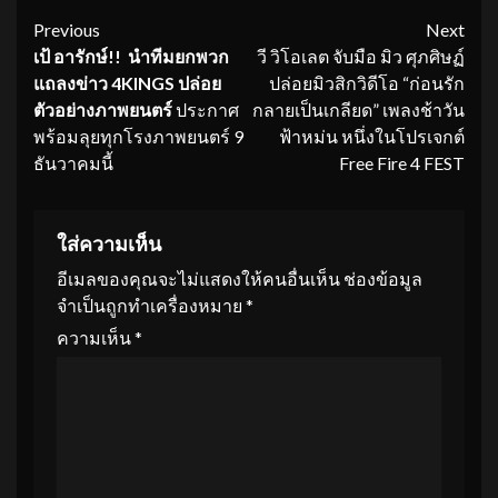
Continue
Previous
Next
เป้ อารักษ์!! นำทีมยกพวก
วี วิโอเลต จับมือ มิว ศุภศิษฏ์
Reading
แถลงข่าว
4KINGS ปล่อย
ปล่อยมิวสิกวิดีโอ “ก่อนรัก
ตัวอย่างภาพยนตร์
ประกาศ
กลายเป็นเกลียด” เพลงช้าวัน
พร้อมลุยทุกโรงภาพยนตร์ 9
ฟ้าหม่น หนึ่งในโปรเจกต์
ธันวาคมนี้
Free Fire 4 FEST
ใส่ความเห็น
อีเมลของคุณจะไม่แสดงให้คนอื่นเห็น
ช่องข้อมูล
จำเป็นถูกทำเครื่องหมาย
*
ความเห็น
*