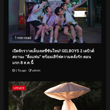
1 min read
เปิดจักรวาลเล็บเจลซีซันใหม่! GELBOYS 2 เดบิวต์
สถานะ “ติ่งแฟน” พร้อมเสิร์ฟความคลั่งรัก ตอน
แรก 8 ส.ค.นี้
1 วัน ago
admin
UPDATE