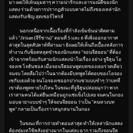
มา เผยให้เห็นมุมฮาๆ ความน่ารักและอารมณ์ดีของนัก
แสดง ร่วมด้วยการปรากฏตัวแบบคาดไม่ถึงของเหล่านัก
แสดงรับเชิญ สุดเซอร์ไพรส์
นอกเหนือจากเนื้อเรื่องที่กำลังเข้มข้นน่าติดตาม
แล้ว “Jirisan (จีรีซาน)” ตอนที่ 5 และ 6 ที่เพิ่งออกอากาศ
ล่าสุดในสุดสัปดาห์ที่ผ่านมา ยังเผยให้เห็นถึงเบื้องหลังการ
ทำงาน กับช็อตหลุดขำของนักแสดง “จอนจีฮยอน” ที่ต้อง
เข้าฉากพร้อมกับสามนักแสดงนำในเรื่อง อย่าง จูจีฮุน โอ
จองเซ โจฮันชอล เมื่อจอนจีฮยอนพูดบทของเธอรวดเดียว
จนจบ โดยลืมไปว่าในฉากต้องมีบทพูดโต้ตอบของโอจอง
เซกับเธอด้วย จนโอจองเซออกปากแซวแบบขำๆ ว่าบทที่
เขาต้องพูดหายไปไหน ในขณะที่จูจีฮุนปล่อยมุกว่า พวก
เราสามคนได้แต่ยืนเหมือนถูกแช่แข็งไปเลย จนคนในกอง
มอบฉายาแบบขำๆ ให้จอนจีฮยอน ว่าเป็น “คนหวงบท
พูด” กลายเป็นเรื่องราวสนุกสนานในกอง
ในขณะที่การถ่ายทำตอนล่าสุด ทำให้เหล่านักแสดง
ต้องทุ่มเทใช้พลังอย่างมากในแต่ละฉาก รวมถึงจอนจีฮ