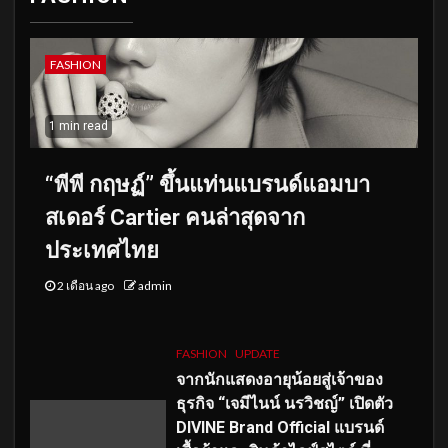
FASHION
1 min read
“พีพี กฤษฏ์” ขึ้นแท่นแบรนด์แอมบา
สเดอร์ Cartier คนล่าสุดจาก
ประเทศไทย
2 เดือน ago
admin
FASHION
UPDATE
จากนักแสดงอายุน้อยสู่เจ้าของ
ธุรกิจ “เจมีไนน์ นรวิชญ์” เปิดตัว
DIVINE Brand Official แบรนด์