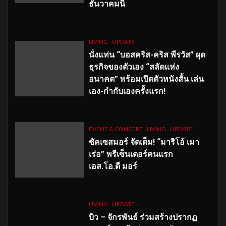
ธันวาคมนี้
LIVING
UPDATE
นั่งแท่น “บอสคริส-คริส พีรวัส” ผุด
ธุรกิจของตัวเอง “สลัดแห่ง
อนาคต” พร้อมเปิดตัวหนังสั้น เล่น
เอง-กำกับเองครั้งแรก!
EVENT & CONCERT
LIVING
UPDATE
ซัคเซสมอร์ จัดเต็ม
!
“มาริโอ้ เมา
เร่อ” พรีเซ็นเตอร์คนแรก
เอส
.โอ.ดี มอร์
LIVING
UPDATE
บิว – จักรพันธ์ ร่วมสร้างปรากฏ