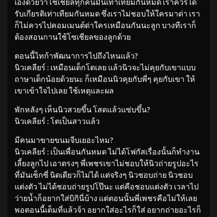
เองด้วยว่าโซเชียลทุกคนมันเท่าเทียมกันหมด เราควรได้
รับเกียรติเท่าเทียมกันหมด ซึ่งเราไม่ชอบให้ใครมาด่า เรา
ก็ไม่ควรไปคอมเมนต์ด่าใครเหมือนกันนะลูก บางทีเราก็
ต้องสอนกานใช้โซเชียลของลูกด้วย
ตอนนี้ไทก้าพัฒนาการไปถึงไหนแล้ว?
นิวเคลียร์ : เหมือนเด็กโตเลย แล้วนิวจะไม่คุยกับเขาแบบ
ถาษาเด็กน้อยด้วยนะ ก็เหมือนนิวคุยกับพี่ๆ คุยกับเขา ให้
เขาเข้าใจไปเลย ใช้เหตุและผล
พักหลังๆ เห็นนิวสวยขึ้น โสดแล้วแซ่บขึ้น?
นิวเคลียร์ : โตเป็นสาวแล้ว
มีคนมาขายขนมจีบเยอะไหม?
นิวเคลียร์ : เป็นเพื่อนกันหมด ไม่ได้โฟกัสเรื่องนั้นก็ทำงาน
เลี้ยงลูกไป เอาตรงๆ พี่เพชรเขาไม่ชอบให้นิวถ่ายรูปอะไร
ที่มันเซ็กซี่ นิดเดียวก็ไม่ได้ แต่จริงๆ นิวชอบถ่าย นิวชอบ
แต่งตัว ไม่ได้ชอบถ่ายรูปโป๊นะ แต่คือชอบแต่งตัว เวลาไป
ว่ายน้ำก็อยากใส่บิกินี่บ้าง แต่ตอนนั้นพี่เพชรคือไม่ให้เลย
พอตอนนี้เต็มที่แล้วจ้า อยากใส่อะไรก็ใส่ อยากถ่ายอะไรก็