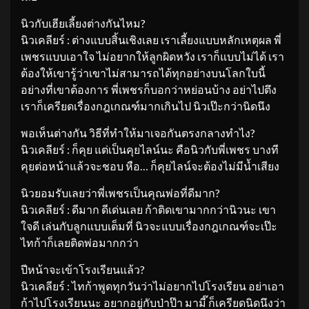
นิวกับเฮียเลี้ยงต่างกันไหม?
นิวเคลียร์ : ต่างแบบสิ้นเชิงเลย เราเลี้ยงแบบหลักเหตุผล พี่
เพชรแบบเอาใจ ไม่อยากให้ลูกผิดหวัง เราก็แบบไม่ได้ เรา
ต้องให้เขารู้ว่าเขาไม่สามารถได้ทุกอย่างบนโลกใบนี้
อย่างที่เขาต้องการ พี่เพชรก็บอกว่าหย่อนบ้าง อย่าไปตึง
เราก็เครียดเรื่องกฎเกณฑ์มากเกินไป นิวเป๊ะกว่านิดนึง
พอเห็นต่างกัน วิธีที่ทำให้มาเจอกันตรงกลางทำไง?
นิวเคลียร์ : ก็คุย แต่เป็นคุยไลน์นะ คือนิวกับพี่เพชร บางที
คุยต่อหน้าแล้วจะชอบ หือ… ก็คุยไลน์จะต้องไม่มีน้ำเสียง
นิวยอมรับเลยว่าพี่เพชรเป็นคุณพ่อที่ดีมาก?
นิวเคลียร์ : ดีมาก ดีเด่นเลย ก้าติดเขามากกว่านิวนะ เขา
ใจดี เล่นกับลูกแบบเต็มที่ นิวจะแบบเรื่องกฎเกณฑ์จะเป๊ะ
ไทก้าก็เลยติดพ่อมากกว่า
ปีหน้าจะเข้าโรงเรียนแล้ว?
นิวเคลียร์ : ไทก้าพูดทุกวันว่าไม่อยากไปโรงเรียน อย่าเอา
ก้าไปโรงเรียนนะ อยากอยู่กับป่าป๊า มามี๊ ก็เครียดนิดนึงว่า