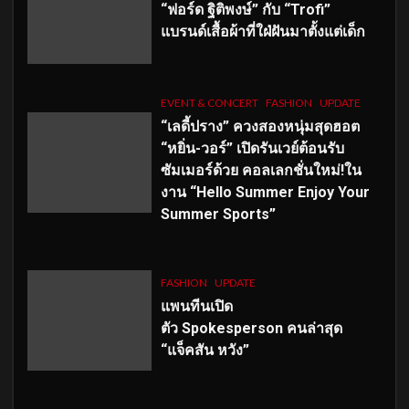
“ฟอร์ด ฐิติพงษ์” กับ “Trofi”
แบรนด์เสื้อผ้าที่ใฝ่ฝันมาตั้งแต่เด็ก
EVENT & CONCERT
FASHION
UPDATE
“เลดี้ปราง” ควงสองหนุ่มสุดฮอต
“หยิ่น-วอร์” เปิดรันเวย์ต้อนรับ
ซัมเมอร์ด้วย คอลเลกชั่นใหม่!ใน
งาน “Hello Summer Enjoy Your
Summer Sports”
FASHION
UPDATE
แพนทีนเปิด
ตัว
Spokesperson คนล่าสุด
“แจ็คสัน หวัง”