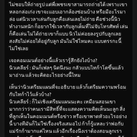
ไม่ชอบให้ถ่ายรูป แต่พี่เพชรเขาสามารถถ่ายได้ เพราะเขา
หลอกล่อเก่ง เขาจะแอบเอากล้องซ่อนบ้าง หรือมีอะไรมา
ล่อ แต่นิวเวลาเล่นกับลูกคือเล่นเลยไม่ถ่าย คือช่วงนี้นิว
ทำงานหนัก ก็อยากใช้เวลากับลูกเต็มที่ไม่จับโทรศัพท์ เล่น
ก็คือเล่น ไม่ได้ถ่าย เขาก็แบบ นิวไม่ค่อยลงรูปกับลูกเลย
สงสัยไม่ค่อยได้อยู่กับลูก มันไม่ใช่ไหมคะ แบบตรรกะนี้
ไม่ใช่เลย
เจอคอมเมนต์อย่างนี้แล้วเรารู้สึกยังไงบ้าง?
นิวเคลียร์ : มันก็เฟลๆ นิดนึงนะ กลัวแบบไทก้าโตขึ้นแล้ว
มาอ่าน แล้วจะคิดอะไรอย่างนี้ไหม
เห็นว่านิวเตรียมแผนที่จะอธิบาย แล้วก็เตรียมความพร้อม
กับไทก้าไว้แล้วบ้าง?
นิวเคลียร์ : ก็ไม่เชิงเตรียมแผนนะคะ เหมือนสอนเขา
มากกว่าว่าคนเรามีสิทธิ์ที่จะแสดงความคิดเห็นนะลูก สิ่ง
ที่ลูกเห็นในคอมเมนต์หรือข่าว หรือเขาพาดหัวอะไรอย่าง
นี้ บางทีมันก็ไม่ใช่เรื่องจริงเสมอไป ก้าก็รู้แหละว่าพ่อกับ
แม่รักก้ามากแค่ไหน แล้วอีกเรื่องนึงเราต้องสอนลูกเรา