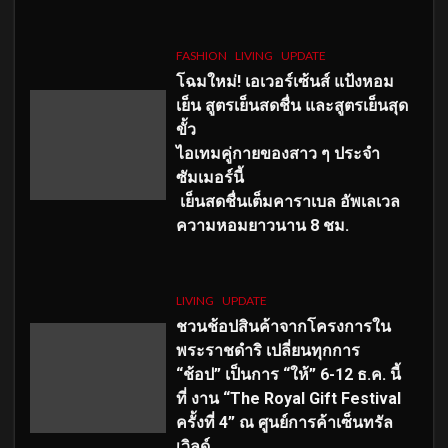
FASHION
LIVING
UPDATE
โฉมใหม่
! เอเวอร์เซ้นส์ แป้งหอม
เย็น สูตรเย็นสดชื่น และสูตรเย็นสุด
ขั้ว
ไอเทมคู่กายของสาว ๆ ประจำ
ซัมเมอร์นี้
เย็นสดชื่นเต็มคาราเบล อัพเลเวล
ความหอมยาวนาน
8
ชม.
LIVING
UPDATE
ชวนช้อปสินค้าจากโครงการใน
พระราชดำริ เปลี่ยนทุกการ
“ช้อป” เป็นการ “ให้” 6-12 ธ.ค. นี้
ที่ งาน “The Royal Gift Festival
ครั้งที่ 4” ณ ศูนย์การค้าเซ็นทรัล
เวิลด์