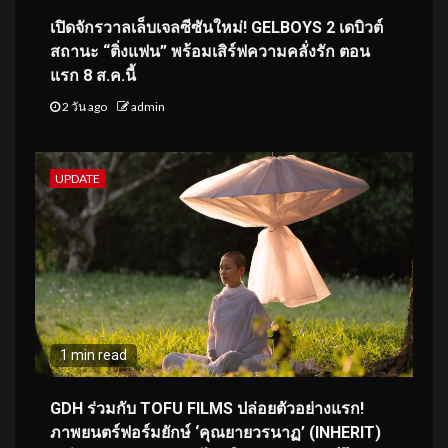
เปิดจักรวาลเล็บเจลซีซันใหม่! GELBOYS 2 เดบิวต์
สถานะ “ติ่งแฟน” พร้อมเสิร์ฟความคลั่งรัก ตอน
แรก 8 ส.ค.นี้
2 วัน ago
admin
UPDATE
1 min read
GDH ร่วมกับ TOFU FILMS ปล่อยตัวอย่างแรก!
ภาพยนตร์ฟอร์มยักษ์ ‘คุณยายวรนาฏ’ (INHERIT)