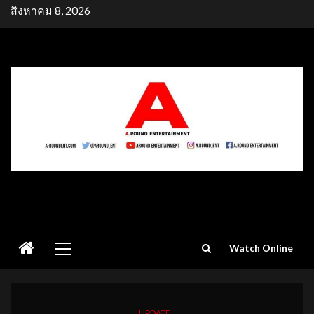
Skip
สิงหาคม 8, 2026
to
content
Primary
Watch Online
Menu
UPDATE