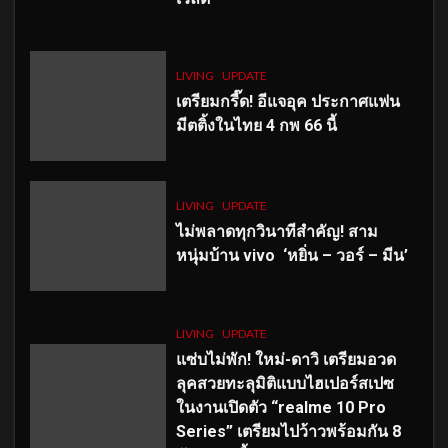
LIVING
UPDATE
เตรียมกรี๊ด! อีแจอุค ประกาศแฟน
มีตติ้งในไทย 4 กพ 66 นี้
LIVING
UPDATE
ไม่พลาดทุกวินาทีสำคัญ
! สาม
หนุ่มบ้าน vivo ‘หยิ่น – วอร์ – มีน’
LIVING
UPDATE
แซ่บไม่พัก! ใหม่-ดาวิ เตรียมอวด
ลุคสวยทะลุมิติแบบไฮเปอร์สเปซ
ในงานเปิดตัว “realme 10 Pro
Series” เตรียมไปว้าวพร้อมกัน 8