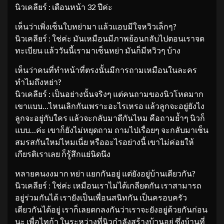
นิวเคลียร์ : เดือนหน้า 32 ปีค่ะ
เห็นว่าเพิ่งเซ็นใบหย่ามา แล้วแอบมีใจหวิวเล็กๆ?
นิวเคลียร์ : ใช่ค่ะ มันเหมือนมีภาพย้อนกลับไปตอนเราจด
ทะเบียน แล้ววันนี้เรามาเซ็นหย่า มันก็มีหวิวๆ บ้าง
เห็นว่าคนที่ทำหน้าที่ตรงนั้นมีการถามเหมือนในละคร
ทำไมถึงหย่า?
นิวเคลียร์ : เป็นอย่างนั้นจริงๆ แต่คนถามของนิวโหดมาก
เขาแบบ…ไหนเลิกกันเพราะอะไรเหรอ แล้วลูกจะอยู่ยังไง
ลูกจะอยู่กับใคร แล้วจะกลับมาดีกันไหม คือถามย้ำๆ นิวก็
แบบ…ค่ะ เขาก็ยังไม่หยุดถาม ถามไปเรื่อยๆ จะกลับมาเซ็น
สมรสกันใหม่ไหมเนี่ย หรืออะไรอย่างนี้ เขาไม่ค่อยให้
เกียรติเราเลย ก็รู้สึกแย่นิดนึง
หลายคนงงมาก หย่า แยกกันอยู่ แต่ยังอยู่บ้านเดียวกัน?
นิวเคลียร์ : ใช่ค่ะ เหมือนเราไม่ได้เกลียดกัน เราสามารถ
อยู่ร่วมกันได้ เรายังเป็นเพื่อนสนิทกัน เป็นครอบครัว
เดียวกันได้อยู่ เราก็เลยตกลงกันว่าเราจะยังอยู่ด้วยกันก่อน
นะ เพื่อไทก้า ในระหว่างที่นิวกำลังสร้างบ้านอยู่ ซึ่งบ้านที่