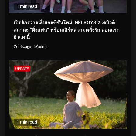
1 min read
เปิดจักรวาลเล็บเจลซีซันใหม่! GELBOYS 2 เดบิวต์
สถานะ “ติ่งแฟน” พร้อมเสิร์ฟความคลั่งรัก ตอนแรก
8 ส.ค.นี้
2 วัน ago
admin
UPDATE
1 min read