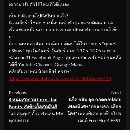
เขาจะปรับตัวได้ไหม ก็ได้แหละ
เห็นว่าคิวงานไปถึงปีหน้าแล้ว?
นิวเคลียร์ : ใช่ค่ะ ช่วงนี้งานเข้ารัวๆ ละครก็ติดต่อมา 4
เรื่อง พอเหมือนเราบอกว่าเราจะกลับมารับงาน งานก็เข้า
มา
ติดตามชมคำสัมภาษณ์แบบเต็มๆ ได้ในรายการ “คุยแซ่
บShow” ทุกวันจันทร์-วันศุกร์ เวลา13.05-14.05 น. ทาง
ช่อง one31 Facebook Page : คุยแซ่บShow รับชมย้อนหลัง
ได้ที่ Youtube Channel : Orange Mama
คลิปสัมภาษณ์ นิวเคลียร์ หรรษา
https://www.youtube.com/watch?
v=88U8xzWZJFI
Continue
Previous
Next
4 หนุ่มสุดกวน Lord Liar
แจ็ค กลัฟ ลุค กอดคอปล่อย
Reading
Boots ส่งซิงเกิ้ลสุดมันส์
เพลงพิเศษ
“
ตกลงเธอ.
.
เลือก
“แค่คนคุย” ทั้งวงรับเล่น MV
ใคร”
เพลงพิเศษ ส่งท้ายโปร
ทุกบทบาท
เจกต์ Free Fire 4 FEST