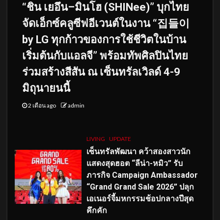
“ชิน เยอึน–มินโฮ (SHINee)” บุกไทย
จัดเอ็กซ์คลูซีฟอีเวนต์ในงาน “집들이
by LG ทุกก้าวของการใช้ชีวิตในบ้าน
เริ่มต้นกับแอลจี” พร้อมทัพศิลปินไทย
ร่วมสร้างสีสัน ณ เซ็นทรัลเวิลด์ 4-9
มิถุนายนนี้
2 เดือน ago
admin
LIVING
UPDATE
เซ็นทรัลพัฒนา คว้าสองสาวนัก
แสดงสุดฮอต “ลีน่า-หมิว” รับ
ภารกิจ Campaign Ambassador
“Grand Grand Sale 2026” ปลุก
เอเนอร์จี้มหกรรมช้อปกลางปีสุด
คึกคัก