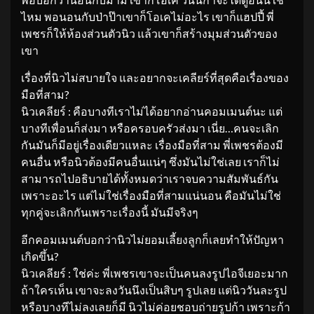
ไหม พอนอนกับป่าป๊าเขาก็โอเคไม่อะไร เขาก็แฮปปี้ พี่
เพชรก็ให้ห้องส่วนตัวนิว แล้วเขาก็สร้างมุมส่วนตัวของ
เขา
เรื่องที่นิวไม่สบายใจ และอยากจะเคลียร์ที่สุดคือเรื่องของ
มือที่สาม?
นิวเคลียร์ : คือบางทีเราไม่ได้อยากอ่านคอมเมนต์นะ แต่
บางทีเพื่อนก็ส่งมา หรือครอบครัวส่งมา เนี่ย…คนจะเลิก
กันมันก็มีอยู่เรื่องเดียวแหละ เรื่องมือที่สาม พี่เพชรต้องมี
คนอื่น หรือนิวต้องมีคนอื่นแน่ๆ ซึ่งมันไม่ใช่เลย เราก็ไม่
สามารถไปอธิบายได้ทั้งหมดว่าเราจบความสัมพันธ์กัน
เพราะอะไร แต่ไม่ใช่เรื่องมือที่สามแน่นอน คือมันไม่ใช่
ทุกคู่จะเลิกกันเพราะเรื่องนี้ มันมีจริงๆ
อีกคอมเมนต์บอกว่านิวไม่ยอมเลี้ยงลูกก็เลยทำให้ปัญหา
เกิดขึ้น?
นิวเคลียร์ : ใช่ค่ะ พี่เพชรเขาจะเป็นคนลงรูปไอจีเยอะมาก
ถ้าใครเห็น เขาจะลงวันนึงเป็นสิบๆ รูปเลย แต่นิววันละรูป
หรือบางทีไม่ลงเลยก็มี นิวไม่ค่อยชอบถ่ายรูปก้า เพราะก้า