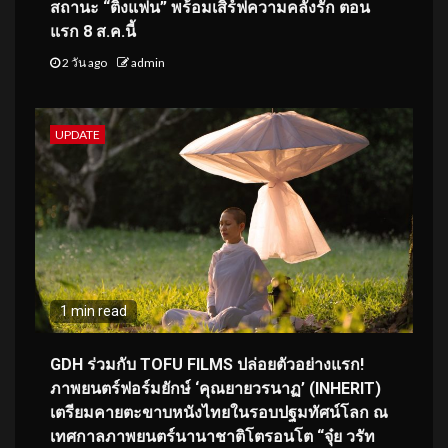
สถานะ “ติ่งแฟน” พร้อมเสิร์ฟความคลั่งรัก ตอน
แรก 8 ส.ค.นี้
2 วัน ago
admin
UPDATE
1 min read
GDH ร่วมกับ TOFU FILMS ปล่อยตัวอย่างแรก!
ภาพยนตร์ฟอร์มยักษ์ ‘คุณยายวรนาฏ’ (INHERIT)
เตรียมคายตะขาบหนังไทยในรอบปฐมทัศน์โลก ณ
เทศกาลภาพยนตร์นานาชาติโตรอนโต “จุ๋ย วรัท