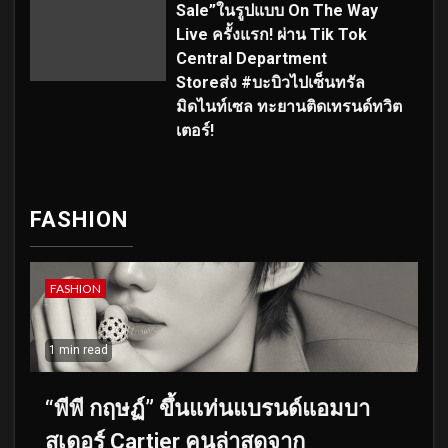
Sale”ในรูปแบบ On The Way
Live ครั้งแรก! ผ่าน Tik Tok
Central Department
Storeส่ง #บะบิวไปเซ็นทรัล
มิดไนท์เซล ทะยานติดเทรนด์ทวิต
เตอร์!
FASHION
FASHION
1 min read
“พีพี กฤษฏ์” ขึ้นแท่นแบรนด์แอมบา
สเดอร์ Cartier คนล่าสุดจาก