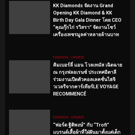
KK Diamonds จัดงาน Grand
Opening KK Diamond & KK
Birth Day Gala Dinner โดย CEO
“คุณกุ๊กไก่ รวิสรา” จัดงานโชว์
เครื่องเพชรมูลค่าหลายล้านบาท
FASHION
UPDATE
คิมเบอร์ลี่ แอน โวลเทมัส เฉิดฉาย
ณ กรุงฟลอเรนซ์ ประเทศอิตาลี
ร่วมงานเปิดตัวคอลเลคชั่นไฮจิ
วเวลรีจากคาร์เทียร์LE VOYAGE
RECOMMENCÉ
FASHION
UPDATE
“ฟอร์ด ฐิติพงษ์” กับ “Trofi”
แบรนด์เสื้อผ้าที่ใฝ่ฝันมาตั้งแต่เด็ก