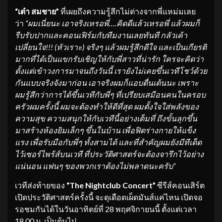
“เต๋า สมชาย”
ที่เผยถึงความรู้สึกไม่ต่างจากพี่แหม่มเลย
ว่า
“ผมเนี่ยนะ เอาจริงเหรอพี่….คิดดีแล้
วเหรอพี่ แล้วผมก็
รีบรับปากและคอนเฟิร์
มกับทีมงานเลยทันที กลัวเค้า
เปลี่ยนใจ
!!!
(หัวเราะ) จริงๆ แล้วผมรู้สึกดีใจ และเป็นเกียรติ
มากที่ได้เป็
นแขกรับเชิญให้กับพี่สาวที่น่
ารัก ใครจะคิดว่า
ตั้งแต่เข้
าวงการมาจนถึงวันนี้ เรายังไม่เคยขึ้นเวทีโชว์ด้วย
กั
นแบบจริงจังมาก่อน เอาจริงผมก็แอบตื่นเต้นนะ เพราะ
ผมรู้สึกว่าการได้ขึ้นเวที
กับพี่ๆ ที่เปรียบเสมือนคนในครอบ
ครั
วผมครั้งนี้ ผมจะต้องทำให้ดีที่สุด ผมตั้งใจใส่พลังของ
ความสุข ความสนุกให้กับเวทีนี้อย่างเต็
มที่ ถึงขั้นลุกขึ้น
มาสร้างห้องยิ
มเล็กๆ ขึ้นในบ้าน เพื่อฟิตร่างกายให้แข็ง
แรง เพื่อรับมือกับพี่ๆ ทั้งสามได้ และที่สำคัญผมยังมีทีเด็ด
ไว้
เซอร์ไพร้ส์บนเวที ที่ประวัติศาสตร์จะต้องจารึกไว้
อย่าง
แน่นอน แฟนๆ ของพวกเราต้องไม่พลาดนะครับ”
เวทีส่งท้ายของ
“
The Nightclub Concert”
ซีรีส์คอนเสิร์ต
เปิดประวัติศาสตร์ครั้งนี้ จะดุเดือดเผ็ดมันส์แค่ไหน เปิดจอ
รอชมกันได้ในวันอาทิตย์ที่ 28 พฤศจิกายนนี้ ตั้งแต่เวลา
18.00 น. เป็นต้นไป