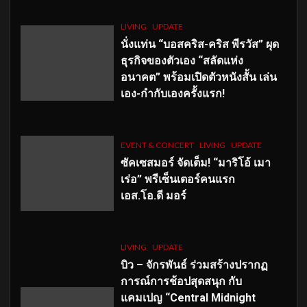
LIVING
UPDATE
นั่งแท่น “บอสคริส-คริส พีรวัส” ผุด
ธุรกิจของตัวเอง “สลัดแห่ง
อนาคต” พร้อมเปิดตัวหนังสั้น เล่น
เอง-กำกับเองครั้งแรก!
EVENT & CONCERT
LIVING
UPDATE
ซัคเซสมอร์ จัดเต็ม
!
“มาริโอ้ เมา
เร่อ” พรีเซ็นเตอร์คนแรก
เอส
.โอ.ดี มอร์
LIVING
UPDATE
บิว – จักรพันธ์ ร่วมสร้างปรากฏ
การณ์การช้อปสุดสนุก กับ
แคมเปญ “Central Midnight