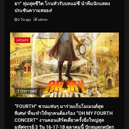
ยา” ทุ่มสุดชีวิต โกนหัวรับบทแม่ชี นำทีมนักแสดง
ประชันความสยอง!
2 วัน ago
admin
UPDATE
1 min read
“FOURTH” ชวนแฟนๆ มาร่วมเก็บโมเมนต์สุด
พิเศษ! ที่จะทำให้ทุกคนต้องร้อง “OH MY FOURTH
CONCERT” งานคอนเสิร์ตเดี่ยวครั้งยิ่งใหญ่สุด
มหัศจรรย์ 3 วัน 16-17-18 ตุลาคมนี้ ปักหมุดกดบัตร