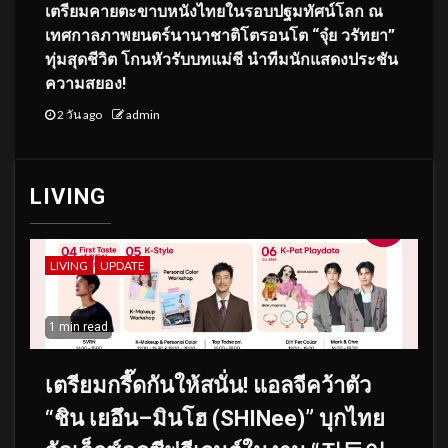
เตรียมคายตะขาบหนังไทยในรอบปฐมทัศน์โลก ณ
เทศกาลภาพยนตร์นานาชาติโตรอนโต “จุ๋ย วรัทยา”
ทุ่มสุดชีวิต โกนหัวรับบทแม่ชี นำทีมนักแสดงประชัน
ความสยอง!
2 วัน ago
admin
LIVING
LIVING
UPDATE
1 min read
เตรียมกรี๊ดกันให้สนั่น! แอลจีคว้าตัว
“ชิน เยอึน–มินโฮ (SHINee)” บุกไทย