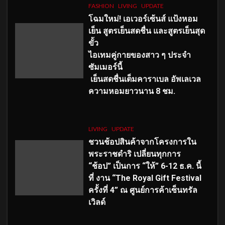
FASHION
LIVING
UPDATE
โฉมใหม่
! เอเวอร์เซ้นส์ แป้งหอม
เย็น สูตรเย็นสดชื่น และสูตรเย็นสุด
ขั้ว
ไอเทมคู่กายของสาว ๆ ประจำ
ซัมเมอร์นี้
เย็นสดชื่นเต็มคาราเบล อัพเลเวล
ความหอมยาวนาน
8
ชม.
LIVING
UPDATE
ชวนช้อปสินค้าจากโครงการใน
พระราชดำริ เปลี่ยนทุกการ
“ช้อป” เป็นการ “ให้” 6-12 ธ.ค. นี้
ที่ งาน “The Royal Gift Festival
ครั้งที่ 4” ณ ศูนย์การค้าเซ็นทรัล
เวิลด์