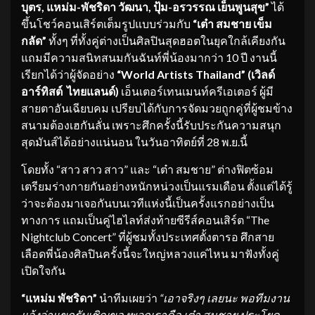
บุตร
,
แหม่ม-พัชริดา วัฒนา
,
ปุ้ม-อรวรรณ เย็นพูนสุข”
ได้
ขึ้นโชว์คอนเสิร์ตเต็มรูปแบบร่วมกับ
“เต๋า สมชาย เข็ม
กลัด”
ทั้งๆ ที่ทั้งคู่ต่างเป็นศิลปินสุดฮอตในยุคใกล้เคียงกัน
แถมมีความสนิทสนมกันฉันท์พี่น้องมากว่า 10 ปี งานนี้
เรียกได้ว่าผู้จัดอย่าง
“
World Artists Thailand” (
เวิลด์
อาร์ทิสต์ ไทยแลนด์)
เอ็นเตอร์เทนเมนท์ครีเอเตอร์ ผู้มี
สายตาอันเฉียบคม เปรียบได้กับการจัดมวยถูกคู่ที่ผู้ชมข้าง
สนามต้องเฮกันลั่น เพราะศึกครั้งนี้รับประกันความสนุก
สุดมันส์ได้อย่างแน่นอน ในวันอาทิตย์ที่ 28 พ.ย.นี้
โดยทั้ง “สาว สาว สาว” และ “เต๋า สมชาย” ต่างฟิตซ้อม
เตรียมร่างกายกันอย่างหนักหน่วงเป็นแรมเดือน ตั้งแต่ได้รู้
ว่าจะต้องมาเจอกันบนเวทีแห่งนี้เป็นครั้งแรกอย่างเป็น
ทางการ แถมเป็นคู่ไฮไลท์ส่งท้ายซีรีส์คอนเสิร์ต “The
Nightclub Concert” ที่ผู้ชมทั้งประเทศตั้งตารอ ศึกสาย
เลือดพี่น้องศิลปินครั้งนี้จะใหญ่หลวงแค่ไหน มาฟังทั้งคู่
เปิดใจกัน
“แหม่ม พัชริดา”
นำทีมเผยว่า
“เอาจริงๆ เลยนะ พอทีมงาน
แจ้งว่าแขกรับเชิ
ญของพวกเราคือ เต๋า สมชาย ประโยค