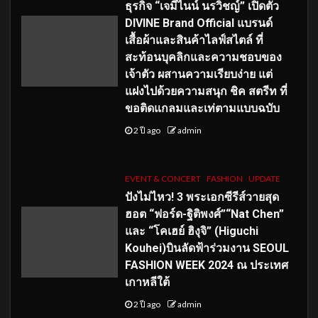
ธุรกิจ “เจมีไนน์ นรวิชญ์” เปิดตัว
DIVINE Brand Official แบรนด์
เสื้อผ้าและสินค้าไลฟ์สไตล์ ที่
สะท้อนบุคลิกและความชอบของ
เจ้าตัว ผสานความเรียบง่าย แต่
แฝงไปด้วยความสนุก ชิค สตรีท ที่
ขอติดแกลมและเท่ตามแบบฉบับ
2 ปี ago
admin
EVENT & CONCERT
FASHION
UPDATE
ปังไม่ไหว! 3 พระเอกซีรีส์วายสุด
ฮอต “ฟอร์ด-ฐิติพงศ์”“Nat Chen”
และ “โคเฮย์ ฮิงุจิ” (Higuchi
Kouhei)บินลัดฟ้าร่วมงาน SEOUL
FASHION WEEK 2024 ณ ประเทศ
เกาหลีใต้
2 ปี ago
admin