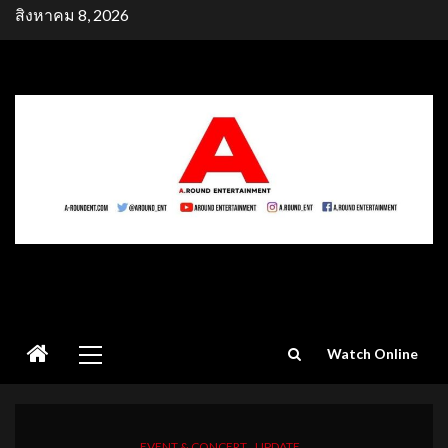
Skip
สิงหาคม 8, 2026
to
content
Primary
Watch Online
Menu
EVENT & CONCERT
UPDATE