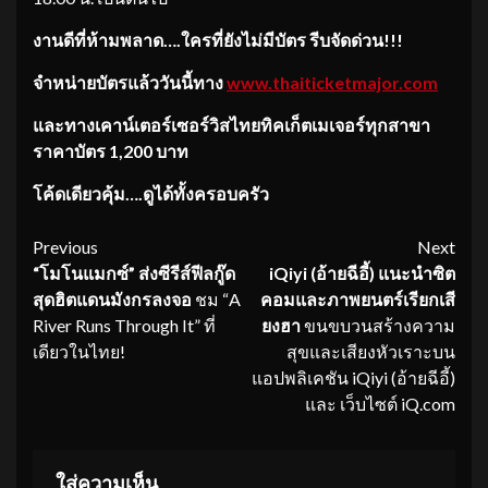
งานดีที่ห้ามพลาด….ใครที่ยั
งไม่มีบัตร รีบจัดด่วน
!!!
จำหน่ายบัตรแล้ววันนี้ทาง
www.thaiticketmajor.com
และทางเคาน์เตอร์เซอร์วิสไทยทิ
คเก็ตเมเจอร์ทุกสาขา
ราคาบัตร
1,200
บาท
โค้ดเดียวคุ้ม….ดูได้ทั้
งครอบครัว
Continue
Previous
Next
“โมโนแมกซ์” ส่งซีรีส์ฟีลกู๊ด
iQiyi (อ้ายฉีอี้) แนะนำซิต
Reading
สุดฮิตแดนมั
งกรลงจอ
ชม “A
คอมและภาพยนตร์เรียกเสี
River Runs Through It” ที่
ยงฮา
ขนขบวนสร้างความ
เดียวในไทย!
สุขและเสียงหัวเราะบน
แอปพลิเคชัน iQiyi (อ้ายฉีอี้)
และ เว็บไซต์ iQ.com
ใส่ความเห็น