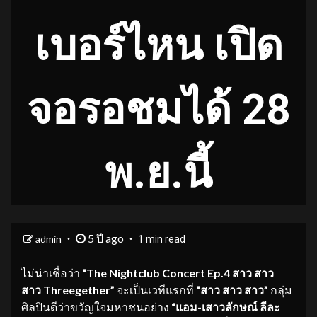
เบอร์ไหน เปิด
จอรอชมได้ 28
พ.ย.นี้
5 ปี ago
admin
1 min read
ไม่น่าเชื่อว่า
“
The Nightclub Concert Ep.
4 สาว สาว
สาว
Threegether”
จะเป็นเวทีแรกที่
“สาว สาว สาว”
กลุ่ม
ศิลปินดีว่าขวัญใจมหาชนอย่าง
“แอม-เสาวลักษณ์ ลีละ