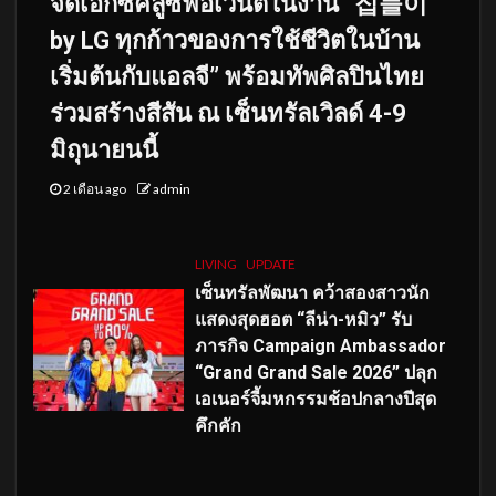
จัดเอ็กซ์คลูซีฟอีเวนต์ในงาน “집들이
by LG ทุกก้าวของการใช้ชีวิตในบ้าน
เริ่มต้นกับแอลจี” พร้อมทัพศิลปินไทย
ร่วมสร้างสีสัน ณ เซ็นทรัลเวิลด์ 4-9
มิถุนายนนี้
2 เดือน ago
admin
LIVING
UPDATE
เซ็นทรัลพัฒนา คว้าสองสาวนัก
แสดงสุดฮอต “ลีน่า-หมิว” รับ
ภารกิจ Campaign Ambassador
“Grand Grand Sale 2026” ปลุก
เอเนอร์จี้มหกรรมช้อปกลางปีสุด
คึกคัก