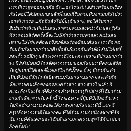
แรกที่เราพูดออกมาคือ ห๊ะ….อะไรนะ
!!!
อย่างพร้อมเพรียง
กันโดยมิได้นั
ดหมาย แล้วพี่แอมก็รีบถามทีมงานกลั
บไปว่า
เอาจริงเหรอ….คิดดีแล้วใช่มั๊
ย (หัวเราะ) พอได้รับการ
ยืนยันว่าจริงแท้แน่
นอน เราสามคนมองหน้ากัน และรู้ทัน
ทีว่าคอนเสิร์ตครั้งนี้
จะไม่มีคำว่าธรรมดาอย่างแน่นอน
เพราะไม่ใช่แค่ต้องเตรียมซ้อมร้
องซ้อมเต้นนะ เราต้องเต
รียมตัวกันมากกว่าปกติ เพื่อลับฝีปากกับเต๋ายังไงไม่
ให้เพรี่
ยงพร้ำ แต่ลึกๆ แล้ว พวกเราดีใจนะคะ เพราะที่ผ่านมากว่า
10 ปี ยังไม่เคยมีใครจัดพวกเรามาเจอกั
นบนเวทีคอนเสิร์ต
ใหญ่แบบนี้ได้
เลย ซึ่งเซอร์ไพร้ส์มั๊ยคะ ทั้งๆ ที่เรากับเต๋า
เป็นพี่น้องที่รักใคร่สนิทสนมกั
นมานานมาก และเต๋าคือ
น้องชายคนเล็
กของครอบครัวสาว สาว สาวไปแล้ว ก็
คงจะถือเป็นเรื่องที่ดีมากๆ สำหรับเรา (รึเปล่า) ที่ได้มาร่วม
งานกับน้องชายในครั้
งนี้ โดยเฉพาะพี่ปุ้มที่มีเรื่องค้
างคา
ใจกับเต๋ามานาน คงจะได้มาสะสางกันบนเวทีนี้….
ซะที
สรุปคือพวกเราดีใจมากค่ะ ที่ได้ร่วมงานกับน้องชายที่รัก
ทีมงานที่คุ้นเคย และได้กลับมามอบความสุขให้กั
บแฟนๆ
อีกครั้งค่ะ”