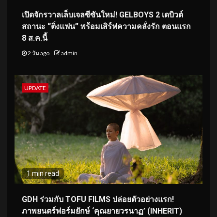
เปิดจักรวาลเล็บเจลซีซันใหม่! GELBOYS 2 เดบิวต์
สถานะ “ติ่งแฟน” พร้อมเสิร์ฟความคลั่งรัก ตอนแรก
8 ส.ค.นี้
2 วัน ago
admin
UPDATE
1 min read
GDH ร่วมกับ TOFU FILMS ปล่อยตัวอย่างแรก!
ภาพยนตร์ฟอร์มยักษ์ ‘คุณยายวรนาฏ’ (INHERIT)