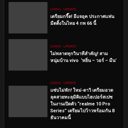
LIVING
UPDATE
เตรียมกรี๊ด! อีแจอุค ประกาศแฟน
มีตติ้งในไทย 4 กพ 66 นี้
LIVING
UPDATE
ไม่พลาดทุกวินาทีสำคัญ
! สาม
หนุ่มบ้าน vivo ‘หยิ่น – วอร์ – มีน’
LIVING
UPDATE
แซ่บไม่พัก! ใหม่-ดาวิ เตรียมอวด
ลุคสวยทะลุมิติแบบไฮเปอร์สเปซ
ในงานเปิดตัว “realme 10 Pro
Series” เตรียมไปว้าวพร้อมกัน 8
ธันวาคมนี้