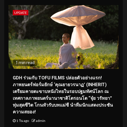
UPDATE
1 min read
GDH ร่วมกับ TOFU FILMS ปล่อยตัวอย่างแรก!
ภาพยนตร์ฟอร์มยักษ์ ‘คุณยายวรนาฏ’ (INHERIT)
เตรียมคายตะขาบหนังไทยในรอบปฐมทัศน์โลก ณ
เทศกาลภาพยนตร์นานาชาติโตรอนโต “จุ๋ย วรัทยา”
ทุ่มสุดชีวิต โกนหัวรับบทแม่ชี นำทีมนักแสดงประชัน
ความสยอง!
1 วัน ago
admin