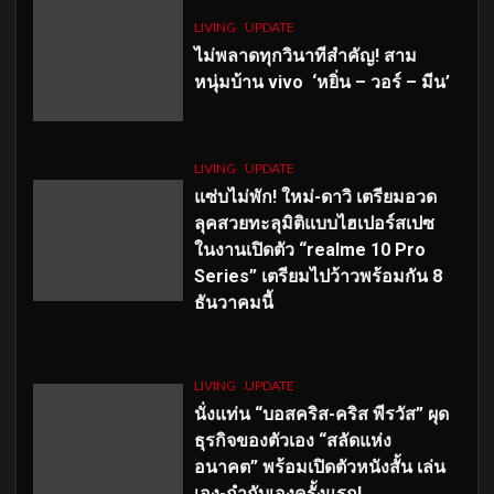
LIVING
UPDATE
ไม่พลาดทุกวินาทีสำคัญ
! สาม
หนุ่มบ้าน vivo ‘หยิ่น – วอร์ – มีน’
LIVING
UPDATE
แซ่บไม่พัก! ใหม่-ดาวิ เตรียมอวด
ลุคสวยทะลุมิติแบบไฮเปอร์สเปซ
ในงานเปิดตัว “realme 10 Pro
Series” เตรียมไปว้าวพร้อมกัน 8
ธันวาคมนี้
LIVING
UPDATE
นั่งแท่น “บอสคริส-คริส พีรวัส” ผุด
ธุรกิจของตัวเอง “สลัดแห่ง
อนาคต” พร้อมเปิดตัวหนังสั้น เล่น
เอง-กำกับเองครั้งแรก!