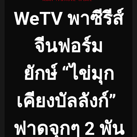
WeTV พาซีรีส์
จีนฟอร์ม
ยักษ์ “ไข่มุก
เคียงบัลลังก์”
ฟาดจุกๆ 2 พัน