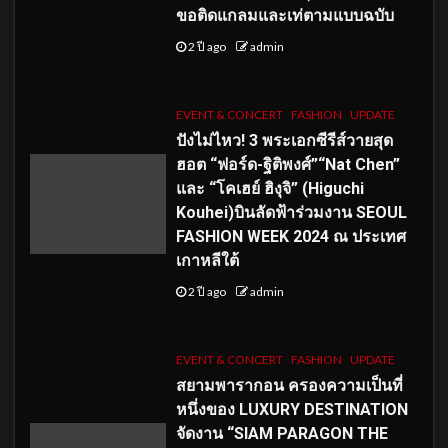
ขอติดแกลมและเท่ตามแบบฉบับ
2 ปี ago
admin
EVENT & CONCERT
FASHION
UPDATE
ปังไม่ไหว! 3 พระเอกซีรีส์วายสุด
ฮอต “ฟอร์ด-ฐิติพงศ์”“Nat Chen”
และ “โคเฮย์ ฮิงุจิ” (Higuchi
Kouhei)บินลัดฟ้าร่วมงาน SEOUL
FASHION WEEK 2024 ณ ประเทศ
เกาหลีใต้
2 ปี ago
admin
EVENT & CONCERT
FASHION
UPDATE
สยามพารากอน ครองความเป็นที่
หนึ่งของ LUXURY DESTINATION
จัดงาน “SIAM PARAGON THE