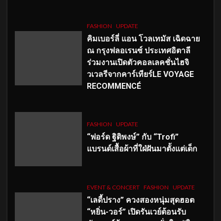
FASHION
UPDATE
คิมเบอร์ลี่ แอน โวลเทมัส เฉิดฉาย
ณ กรุงฟลอเรนซ์ ประเทศอิตาลี
ร่วมงานเปิดตัวคอลเลคชั่นไฮจิ
วเวลรีจากคาร์เทียร์LE VOYAGE
RECOMMENCÉ
FASHION
UPDATE
“ฟอร์ด ฐิติพงษ์” กับ “Trofi”
แบรนด์เสื้อผ้าที่ใฝ่ฝันมาตั้งแต่เด็ก
EVENT & CONCERT
FASHION
UPDATE
“เลดี้ปราง” ควงสองหนุ่มสุดฮอต
“หยิ่น-วอร์” เปิดรันเวย์ต้อนรับ