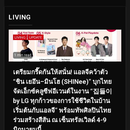
LIVING
LIVING
UPDATE
1 min read
เตรียมกรี๊ดกันให้สนั่น! แอลจีคว้าตัว
“ชิน เยอึน–มินโฮ (SHINee)” บุกไทย
จัดเอ็กซ์คลูซีฟอีเวนต์ในงาน “집들이
by LG ทุกก้าวของการใช้ชีวิตในบ้าน
เริ่มต้นกับแอลจี” พร้อมทัพศิลปินไทย
ร่วมสร้างสีสัน ณ เซ็นทรัลเวิลด์ 4-9
มิถุนายนนี้