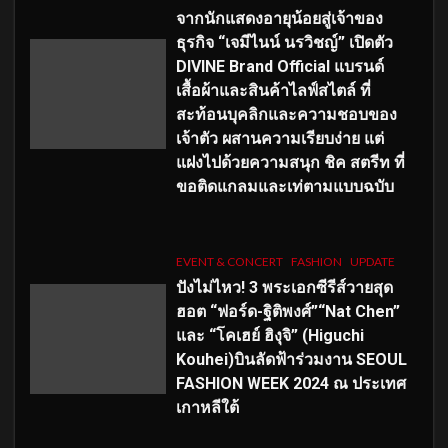
จากนักแสดงอายุน้อยสู่เจ้าของ
ธุรกิจ “เจมีไนน์ นรวิชญ์” เปิดตัว
DIVINE Brand Official แบรนด์
เสื้อผ้าและสินค้าไลฟ์สไตล์ ที่
สะท้อนบุคลิกและความชอบของ
เจ้าตัว ผสานความเรียบง่าย แต่
แฝงไปด้วยความสนุก ชิค สตรีท ที่
ขอติดแกลมและเท่ตามแบบฉบับ
EVENT & CONCERT
FASHION
UPDATE
ปังไม่ไหว! 3 พระเอกซีรีส์วายสุด
ฮอต “ฟอร์ด-ฐิติพงศ์”“Nat Chen”
และ “โคเฮย์ ฮิงุจิ” (Higuchi
Kouhei)บินลัดฟ้าร่วมงาน SEOUL
FASHION WEEK 2024 ณ ประเทศ
เกาหลีใต้