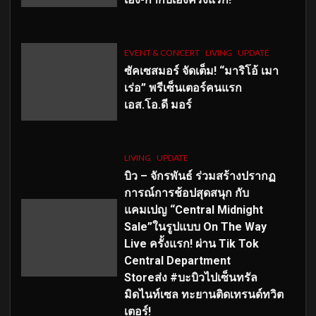
EVENT & CONCERT
LIVING
UPDATE
ซัคเซสมอร์ จัดเต็ม
!
“มาริโอ้ เมา
เร่อ” พรีเซ็นเตอร์คนแรก
เอส
.โอ.ดี มอร์
LIVING
UPDATE
บิว – จักรพันธ์ ร่วมสร้างปรากฏ
การณ์การช้อปสุดสนุก กับ
แคมเปญ “Central Midnight
Sale”ในรูปแบบ On The Way
Live ครั้งแรก! ผ่าน Tik Tok
Central Department
Storeส่ง #บะบิวไปเซ็นทรัล
มิดไนท์เซล ทะยานติดเทรนด์ทวิต
เตอร์!