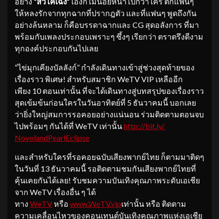
อย่าง
“สวี่ไคเฉิ่ง”
เองก็ไม่น้อยหน้าไปกว่าใคร ตกแฟนๆ
ให้หลงรักจากทุกฉากที่ปรากฎตัว และที่แฟนๆ พูดถึงกัน
อย่างล้นหลาม ก็คือบรรดาฉากและ CG สุดอลังการ ที่มา
พร้อมกับเพลงประกอบเพราะๆ ซึ้งๆ เรียกว่า ตราตรึงดีงาม
ทุกองค์ประกอบกันไปเลย
“ไข่มุกเคียงบัลลังก์” กำลังเดินทางเข้าสู่ช่วงสุดท้ายของ
เรื่องราว พิเศษ! สำหรับสมาชิก WeTV VIP เหลืออีก
เพียง 10 ตอนเท่านั้น ที่จะได้เดินทางสู่บทสรุปของเรื่องราว
สุดเข้มข้นก่อนใครในวันอาทิตย์ที่ 5 ธันวาคมนี้ บอกเลย
ว่ายิ่งใหญ่สมการรอคอยอย่างแน่นอน ร่วมติดตามตอนจบ
ไปพร้อมๆ กันได้ที่ WeTV เท่านั้น
http://bit.ly/
NovolandPearlEclipse
และสำหรับใครที่รอคอยฉบับเสียงพากย์ไทย ก็ตามมาติดๆ
ในวันที่ 13 ธันวาคมนี้ รอติดตามชมกันเสียงพากย์ไทยที่
คุ้นเคยกันได้เลย! รับชมความบันเทิงคุณภาพระดับเอเชีย
จาก WeTV เรื่องอื่น ๆ ได้
ทาง
WeTV
หรือ
www.WeTV.vip
เท่านั้น หรือ ติดตาม
ความเคลื่อนไหวของคอนเทนต์บันเทิงคุณภาพแห่งเอเชีย