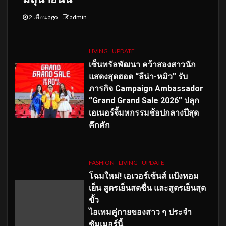
2 เดือน ago
admin
LIVING
UPDATE
เซ็นทรัลพัฒนา คว้าสองสาวนัก
แสดงสุดฮอต “ลีน่า-หมิว” รับ
ภารกิจ Campaign Ambassador
“Grand Grand Sale 2026” ปลุก
เอเนอร์จี้มหกรรมช้อปกลางปีสุด
คึกคัก
FASHION
LIVING
UPDATE
โฉมใหม่
! เอเวอร์เซ้นส์ แป้งหอม
เย็น สูตรเย็นสดชื่น และสูตรเย็นสุด
ขั้ว
ไอเทมคู่กายของสาว ๆ ประจำ
ซัมเมอร์นี้