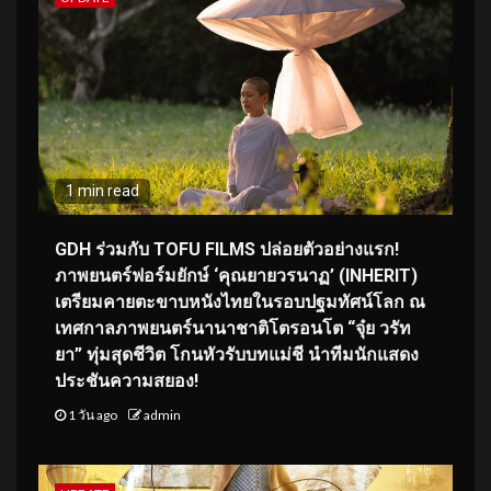
1 min read
GDH ร่วมกับ TOFU FILMS ปล่อยตัวอย่างแรก!
ภาพยนตร์ฟอร์มยักษ์ ‘คุณยายวรนาฏ’ (INHERIT)
เตรียมคายตะขาบหนังไทยในรอบปฐมทัศน์โลก ณ
เทศกาลภาพยนตร์นานาชาติโตรอนโต “จุ๋ย วรัท
ยา” ทุ่มสุดชีวิต โกนหัวรับบทแม่ชี นำทีมนักแสดง
ประชันความสยอง!
1 วัน ago
admin