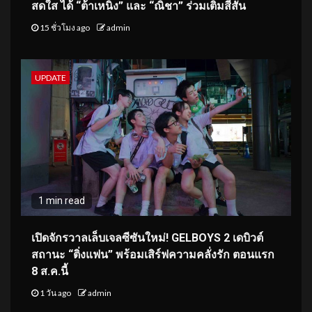
สดใส ได้ “ต้าเหนิง” และ “ณิชา” ร่วมเติมสีสัน
15 ชั่วโมง ago
admin
UPDATE
1 min read
เปิดจักรวาลเล็บเจลซีซันใหม่! GELBOYS 2 เดบิวต์
สถานะ “ติ่งแฟน” พร้อมเสิร์ฟความคลั่งรัก ตอนแรก
8 ส.ค.นี้
1 วัน ago
admin