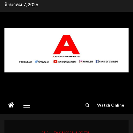
Skip
สิงหาคม 7, 2026
to
content
Primary
Watch Online
Menu
ASIAN
TV & MOVIE
UPDATE