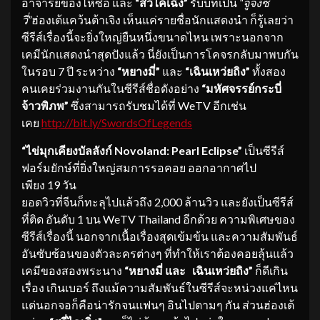
อาจารย์ของไห่ซื่อ และ
“สวีไคเฉิ่ง”
รับบทเป็น
“จูจงซ
วี่”
ฮ่องเต้แคว้นต้าเจิง เห็นแค่รายชื่อนักแสดงนำ ก็รู้เลยว่า
ซีรีส์เรื่องนี้จะยิ่งใหญ่ยืนหนึ่งขนาดไหน เพราะนอกจาก
เคมีนักแสดงนำสุดปังแล้ว นี่ยังเป็นการโคจรกลับมาพบกัน
ในรอบ 7 ปี ระหว่าง
“หยางมี่”
และ
“เฉินเหว่ยถิง”
ทั้งสอง
คนเคยร่วมงานกันในซีรีส์ชื่อดังอย่าง
“มหัศจรรย์กระบี่
จ้าวพิภพ”
ซึ่งสามารถรับชมได้ที่ WeTV อีกเช่น
เคย
http://bit.ly/SwordsOfLegends
“ไข่มุกเคียงบัลลังก์ Novoland: Pearl Eclipse”
เป็นซีรีส์
ฟอร์มยักษ์ที่ยิ่งใหญ่สมการรอคอย ออกอากาศไป
เพียง 19 วัน
ยอดวิวที่จีนก็ทะลุไปแล้วถึง 2,000 ล้านวิว และยังเป็นซีรีส์
ที่ติด อันดับ 1 บน WeTV Thailand อีกด้วย ความพิเศษของ
ซีรีส์เรื่องนี้ นอกจากเนื้อเรื่องสุดเข้มข้น และความสัมพันธ์
อันซับซ้อนของตัวละครต่างๆ ที่ทำให้เราต้องคอยลุ้นแล้ว
เคมีของสองพระนาง
“หยางมี่ และ เฉินเหว่ยถิง”
ก็ดีเกิน
เรื่อง เกินเบอร์ ถึงแม้ความสัมพันธ์ในซีรีส์จะหน่วงแค่ไหน
แต่นอกจอก็คือน่ารักจนแฟนๆ อินไปตามๆ กัน ส่วนฮ่องเต้