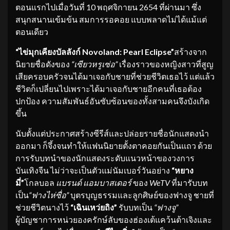
ตอนแรกไปเมื่อวันที่ 10 พฤศจิกายน 2654 ที่ผ่านมา ซึ่ง
สนุกสนานเข้มข้น สมการรอคอย แบบพลาดไม่ได้แม้แต่
ตอนเดียว
“ไข่มุกเคียงบัลลังก์ Novoland: Pearl Eclipse”
สร้างจาก
นิยายชื่อดังของ
“เซียวหรูเซ่อ”
เรื่องราวของหญิงสาวที่สูญ
เสียครอบครัวจนได้มาเจอกับชายที่ช่วยชีวิตเธอไว้ แต่แล้ว
ชีวิตก็เปลี่ยนไปเพราะได้มาเจอกับชายอีกคนที่เธอต้อง
ปกป้อง ความสัมพันธ์อันซับซ้อนของทั้งสามคนจึงบังเกิด
ขึ้น
นับตั้งแต่ประกาศสร้างซีรีส์และปล่อยรายชื่อนักแสดงนำ
ออกมา ก็จึ้งจนทำให้แฟนนิยายตั้งตาคอยกันเป็นแถว ด้วย
การรับบทนำของนักแสดงระดับแนวหน้าของวงการ
บันเทิงจีน ไม่ว่าจะเป็นตัวแม่นัมเบอร์วันอย่าง
“หยาง
มี่”
โกลบอล
แบรนด์ แอมบาสเดอร์
ของ
WeTV
ที่มารับบท
เป็น
“ฟางไห่ซื่อ”
บุตรบุญธรรมและลูกศิษย์ของฟางจู ชายที่
ช่วยชีวิตนางไว้
“เฉินเหว่ยถิง”
รับบทเป็น
“ฟางจู”
ผู้บัญชาการหน่วยองครักษ์ลับของฮ่องเต้แคว้นต้าเจิงและ