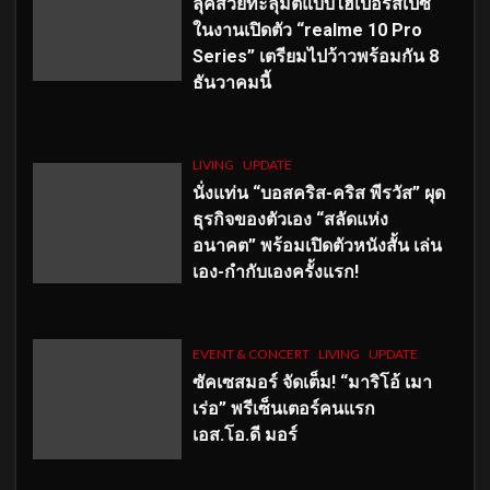
ลุคสวยทะลุมิติแบบไฮเปอร์สเปซ
ในงานเปิดตัว “realme 10 Pro
Series” เตรียมไปว้าวพร้อมกัน 8
ธันวาคมนี้
LIVING
UPDATE
นั่งแท่น “บอสคริส-คริส พีรวัส” ผุด
ธุรกิจของตัวเอง “สลัดแห่ง
อนาคต” พร้อมเปิดตัวหนังสั้น เล่น
เอง-กำกับเองครั้งแรก!
EVENT & CONCERT
LIVING
UPDATE
ซัคเซสมอร์ จัดเต็ม
!
“มาริโอ้ เมา
เร่อ” พรีเซ็นเตอร์คนแรก
เอส
.โอ.ดี มอร์