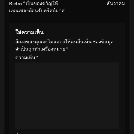
Bieber” เป็นของขวัญให้
ธันวาคม
แฟนเพลงต้อนรับคริสต์มาส
ใส่ความเห็น
อีเมลของคุณจะไม่แสดงให้คนอื่นเห็น
ช่องข้อมูล
จำเป็นถูกทำเครื่องหมาย
*
ความเห็น
*