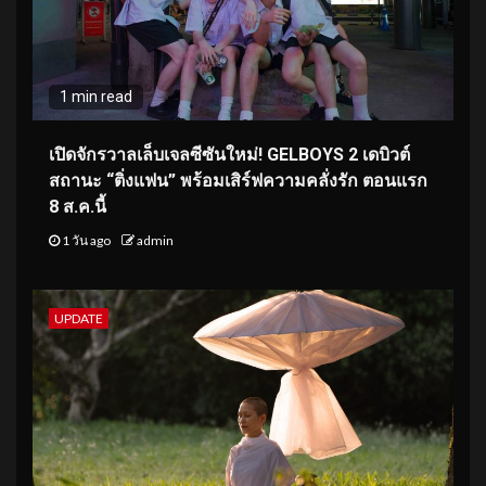
1 min read
เปิดจักรวาลเล็บเจลซีซันใหม่! GELBOYS 2 เดบิวต์
สถานะ “ติ่งแฟน” พร้อมเสิร์ฟความคลั่งรัก ตอนแรก
8 ส.ค.นี้
1 วัน ago
admin
UPDATE