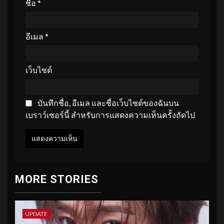
ชื่อ
*
อีเมล
*
เว็บไซต์
บันทึกชื่อ, อีเมล และชื่อเว็บไซต์ของฉันบน
เบราว์เซอร์นี้ สำหรับการแสดงความเห็นครั้งถัดไป
MORE STORIES
UPDATE