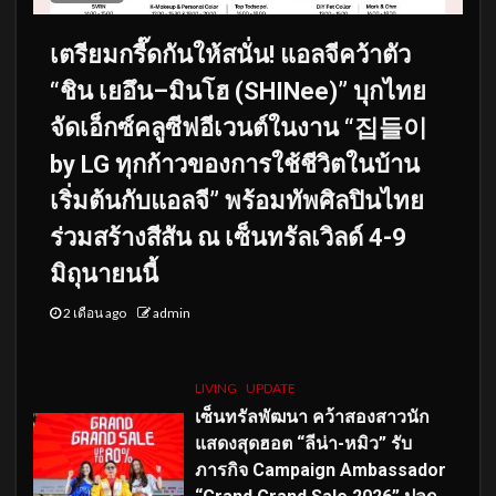
เตรียมกรี๊ดกันให้สนั่น! แอลจีคว้าตัว
“ชิน เยอึน–มินโฮ (SHINee)” บุกไทย
จัดเอ็กซ์คลูซีฟอีเวนต์ในงาน “집들이
by LG ทุกก้าวของการใช้ชีวิตในบ้าน
เริ่มต้นกับแอลจี” พร้อมทัพศิลปินไทย
ร่วมสร้างสีสัน ณ เซ็นทรัลเวิลด์ 4-9
มิถุนายนนี้
2 เดือน ago
admin
LIVING
UPDATE
เซ็นทรัลพัฒนา คว้าสองสาวนัก
แสดงสุดฮอต “ลีน่า-หมิว” รับ
ภารกิจ Campaign Ambassador