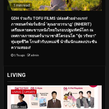
1 min read
GDH ร่วมกับ TOFU FILMS ปล่อยตัวอย่างแรก!
ภาพยนตร์ฟอร์มยักษ์ ‘คุณยายวรนาฏ’ (INHERIT)
เตรียมคายตะขาบหนังไทยในรอบปฐมทัศน์โลก ณ
เทศกาลภาพยนตร์นานาชาติโตรอนโต “จุ๋ย วรัทยา”
ทุ่มสุดชีวิต โกนหัวรับบทแม่ชี นำทีมนักแสดงประชัน
ความสยอง!
1 วัน ago
admin
LIVING
LIVING
UPDATE
1 min read