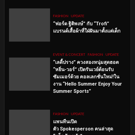
FASHION
UPDATE
“ฟอร์ด ฐิติพงษ์” กับ “Trofi”
แบรนด์เสื้อผ้าที่ใฝ่ฝันมาตั้งแต่เด็ก
EVENT & CONCERT
FASHION
UPDATE
“เลดี้ปราง” ควงสองหนุ่มสุดฮอต
“หยิ่น-วอร์” เปิดรันเวย์ต้อนรับ
ซัมเมอร์ด้วย คอลเลกชั่นใหม่!ใน
งาน “Hello Summer Enjoy Your
Summer Sports”
FASHION
UPDATE
แพนทีนเปิด
ตัว
Spokesperson คนล่าสุด