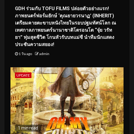
GDH ร่วมกับ TOFU FILMS ปล่อยตัวอย่างแรก!
ภาพยนตร์ฟอร์มยักษ์ ‘คุณยายวรนาฏ’ (INHERIT)
เตรียมคายตะขาบหนังไทยในรอบปฐมทัศน์โลก ณ
เทศกาลภาพยนตร์นานาชาติโตรอนโต “จุ๋ย วรัท
ยา” ทุ่มสุดชีวิต โกนหัวรับบทแม่ชี นำทีมนักแสดง
ประชันความสยอง!
1 วัน ago
admin
UPDATE
1 min read