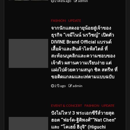
2 เดือน ago
admin
FASHION
UPDATE
จากนักแสดงอายุน้อยสู่เจ้าของ
ธุรกิจ “เจมีไนน์ นรวิชญ์” เปิดตัว
DIVINE Brand Official แบรนด์
เสื้อผ้าและสินค้าไลฟ์สไตล์ ที่
สะท้อนบุคลิกและความชอบของ
เจ้าตัว ผสานความเรียบง่าย แต่
แฝงไปด้วยความสนุก ชิค สตรีท ที่
ขอติดแกลมและเท่ตามแบบฉบับ
2 ปี ago
admin
EVENT & CONCERT
FASHION
UPDATE
ปังไม่ไหว! 3 พระเอกซีรีส์วายสุด
ฮอต “ฟอร์ด-ฐิติพงศ์”“Nat Chen”
และ “โคเฮย์ ฮิงุจิ” (Higuchi