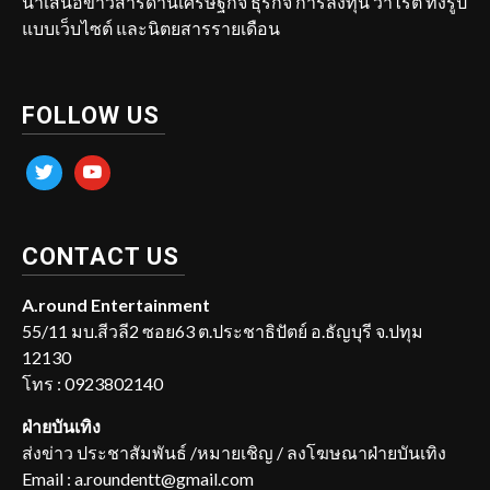
นำเสนอข่าวสารด้านเศรษฐกิจ ธุรกิจ การลงทุน วาไรตี้ ทั้งรูป
แบบเว็บไซต์ และนิตยสารรายเดือน
FOLLOW US
twitter
youtube
CONTACT US
A.round Entertainment
55/11 มบ.สีวลี2 ซอย63 ต.ประชาธิปัตย์ อ.ธัญบุรี จ.ปทุม
12130
โทร : 0923802140
ฝ่ายบันเทิง
ส่งข่าว ประชาสัมพันธ์ /หมายเชิญ / ลงโฆษณาฝ่ายบันเทิง
Email : a.roundentt@gmail.com