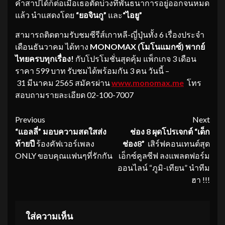
คำสาปได้ก็ต่อเมื่อเธอตัดบ่วงที่พันธนาการอยู่ออกจนหมด
แล้ว นำแสดงโดย
“ยอจินกู”
และ
“ไอยู”
สามารถติดตามรับชมซีรีส์เกาหลี-ญี่ปุ่นทั้ง 6 เรื่องประจำ
เดือนธันวาคม ได้ทาง
MONOMAX (โมโนแมกซ์)
พากย์
ไทยครบทุกเรื่อง
!
กับโปรโมชั่นสุดคุ้ม แพ็กเกจ 3 เดือน
ราคา 599 บาท รับชมได้พร้อมกัน 3 คน วันนี้ –
31 มีนาคม 2565 สมัครผ่าน
www.monomax.me
โทร
สอบถามรายละเอียด 02-100-7007
Continue
Previous
Next
“แอลลี่” มอบความสดใสส่ง
ช่อง 8 ผุดโปรเจกต์
“เด็ก
Reading
ท้ายปี
ร้องคัฟเวอร์เพลง
ช่อง8”
เสิร์ฟคอนเทนต์สุด
ONLY ขอบคุณแฟนๆที่รักกัน
เอ็กซ์คูลซีฟ ลงแพลตฟอร์ม
ออนไลน์ “ภูมิ-เทียน” นำทีม
ฮา !!!
ใส่ความเห็น