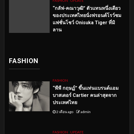
FASHION
UPDATE
“กลัฟ-คณาวุฒิ” ตัวแทนหนึ่งเดียว
ของประเทศไทยนั่งฟรอนต์โรว์ชม
แฟชั่นโชว์ Onisuka Tiger ที่มิ
ลาน
FASHION
FASHION
“พีพี กฤษฏ์” ขึ้นแท่นแบรนด์แอม
บาสเดอร์ Cartier คนล่าสุดจาก
ประเทศไทย
2 เดือน ago
admin
FASHION
UPDATE