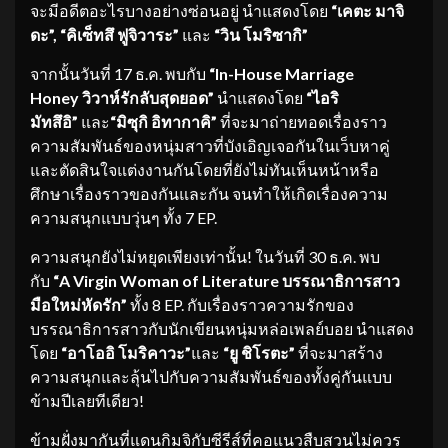
จะมีอดีตอะไรบางอย่างซ่อนอยู่ นำแสดงโดย
“เคตะ มาจิ
ดะ”, “คิเซ็ทสึ ฟูจิวาระ”
และ
“วิน โมริซากิ”
จากนั้นวันที่ 17 ธ.ค. พบกับ
“
In-House Marriage
Honey วิวาห์รักลับสุดยอด”
นำแสดงโดย
“ไอริ
มัทสึอิ”
และ
“มิซุกิ อิทากาคิ”
ที่จะมาถ่ายทอดเรื่องราว
ความสัมพันธ์ของหนุ่มสาวที่บังเอิญเจอกันในเว็บหาคู่
และตัดสินใจแต่งงานกันโดยที่ยังไม่ทันเห็นหน้าหรือ
ศึกษาเรื่องราวของกันและกัน จนทำให้เกิดเรื่องความ
ความสนุกแบบวุ่นๆ ทั้ง 7 EP.
ความสนุกยังไม่หยุดเพียงเท่านั้น! ในวันที่ 30 ธ.ค. พบ
กับ
“
A Virgin Woman of Literature บรรณาธิการสาว
มือใหม่หัดรัก”
ทั้ง 8 EP. กับเรื่องราวความรักของ
บรรณาธิการสาวกับนักเขียนหนุ่มหล่อเพลย์บอย นำแสดง
โดย
“อาโออิ โมริคาวะ”
และ
“ยู ชิโรตะ”
ที่จะมาสร้าง
ความสนุกและลุ้นไปกับความสัมพันธ์ของทั้งคู่กันแบบ
ข้ามปีเลยทีเดียว!
ข้ามฝั่งมากันที่แดนกิมจิกับซีรีส์ที่คอแนวสืบสวนไม่ควร