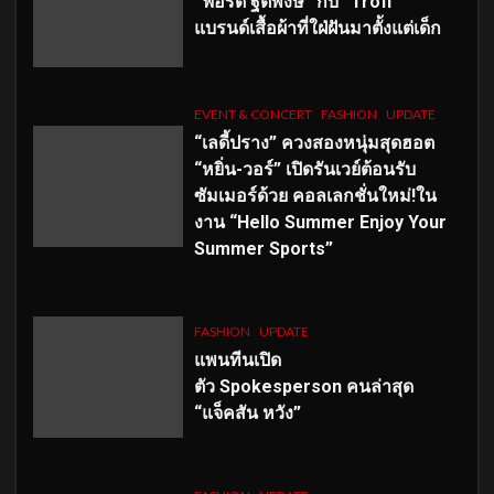
“ฟอร์ด ฐิติพงษ์” กับ “Trofi”
แบรนด์เสื้อผ้าที่ใฝ่ฝันมาตั้งแต่เด็ก
EVENT & CONCERT
FASHION
UPDATE
“เลดี้ปราง” ควงสองหนุ่มสุดฮอต
“หยิ่น-วอร์” เปิดรันเวย์ต้อนรับ
ซัมเมอร์ด้วย คอลเลกชั่นใหม่!ใน
งาน “Hello Summer Enjoy Your
Summer Sports”
FASHION
UPDATE
แพนทีนเปิด
ตัว
Spokesperson คนล่าสุด
“แจ็คสัน หวัง”