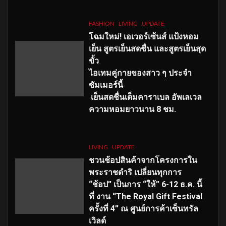
FASHION
LIVING
UPDATE
โฉมใหม่
! เอเวอร์เซ้นส์ แป้งหอม
เย็น สูตรเย็นสดชื่น และสูตรเย็นสุด
ขั้ว
ไอเทมคู่กายของสาว ๆ ประจำ
ซัมเมอร์นี้
เย็นสดชื่นเต็มคาราเบล อัพเลเวล
ความหอมยาวนาน
8
ชม.
LIVING
UPDATE
ชวนช้อปสินค้าจากโครงการใน
พระราชดำริ เปลี่ยนทุกการ
“ช้อป” เป็นการ “ให้” 6-12 ธ.ค. นี้
ที่ งาน “The Royal Gift Festival
ครั้งที่ 4” ณ ศูนย์การค้าเซ็นทรัล
เวิลด์