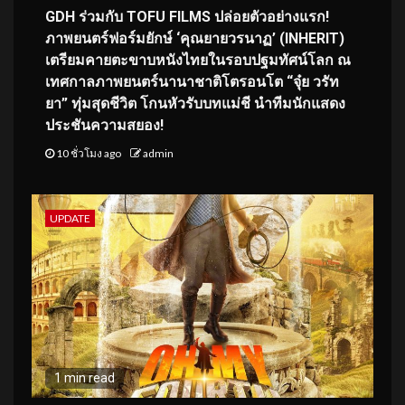
GDH ร่วมกับ TOFU FILMS ปล่อยตัวอย่างแรก!
ภาพยนตร์ฟอร์มยักษ์ ‘คุณยายวรนาฏ’ (INHERIT)
เตรียมคายตะขาบหนังไทยในรอบปฐมทัศน์โลก ณ
เทศกาลภาพยนตร์นานาชาติโตรอนโต “จุ๋ย วรัท
ยา” ทุ่มสุดชีวิต โกนหัวรับบทแม่ชี นำทีมนักแสดง
ประชันความสยอง!
10 ชั่วโมง ago
admin
UPDATE
1 min read