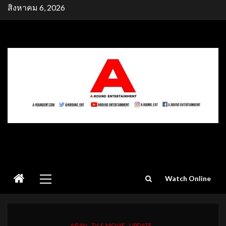
Skip
สิงหาคม 6, 2026
to
content
Primary
Watch Online
Menu
ASIAN
TV & MOVIE
UPDATE