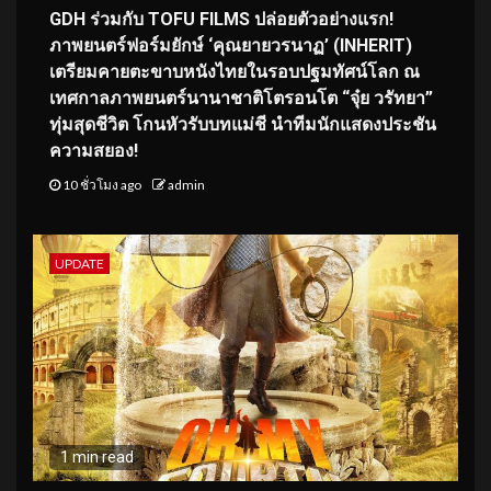
GDH ร่วมกับ TOFU FILMS ปล่อยตัวอย่างแรก!
ภาพยนตร์ฟอร์มยักษ์ ‘คุณยายวรนาฏ’ (INHERIT)
เตรียมคายตะขาบหนังไทยในรอบปฐมทัศน์โลก ณ
เทศกาลภาพยนตร์นานาชาติโตรอนโต “จุ๋ย วรัทยา”
ทุ่มสุดชีวิต โกนหัวรับบทแม่ชี นำทีมนักแสดงประชัน
ความสยอง!
10 ชั่วโมง ago
admin
UPDATE
1 min read