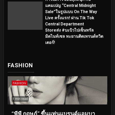
แคมเปญ “Central Midnight
Sale”ในรูปแบบ On The Way
Live ครั้งแรก! ผ่าน Tik Tok
Central Department
Storeส่ง #บะบิวไปเซ็นทรัล
มิดไนท์เซล ทะยานติดเทรนด์ทวิต
เตอร์!
FASHION
FASHION
1 min read
“พีพี กฤษฏ์” ขึ้นแท่นแบรนด์แอมบา