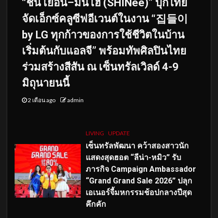
“ชิน เยอึน–มินโฮ (SHINee)” บุกไทย
จัดเอ็กซ์คลูซีฟอีเวนต์ในงาน “집들이
by LG ทุกก้าวของการใช้ชีวิตในบ้าน
เริ่มต้นกับแอลจี” พร้อมทัพศิลปินไทย
ร่วมสร้างสีสัน ณ เซ็นทรัลเวิลด์ 4-9
มิถุนายนนี้
2 เดือน ago
admin
LIVING
UPDATE
เซ็นทรัลพัฒนา คว้าสองสาวนัก
แสดงสุดฮอต “ลีน่า-หมิว” รับ
ภารกิจ Campaign Ambassador
“Grand Grand Sale 2026” ปลุก
เอเนอร์จี้มหกรรมช้อปกลางปีสุด
คึกคัก