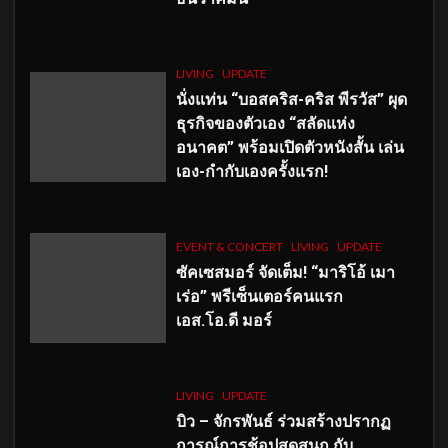
LIVING
UPDATE
นั่งแท่น “บอสคริส-คริส พีรวัส” ผุด
ธุรกิจของตัวเอง “สลัดแห่ง
อนาคต” พร้อมเปิดตัวหนังสั้น เล่น
เอง-กำกับเองครั้งแรก!
EVENT & CONCERT
LIVING
UPDATE
ซัคเซสมอร์ จัดเต็ม
!
“มาริโอ้ เมา
เร่อ” พรีเซ็นเตอร์คนแรก
เอส
.โอ.ดี มอร์
LIVING
UPDATE
บิว – จักรพันธ์ ร่วมสร้างปรากฏ
การณ์การช้อปสุดสนุก กับ