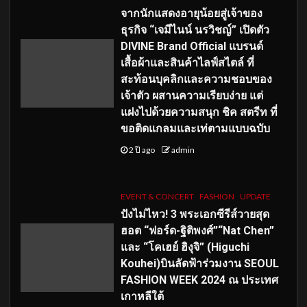
จากนักแสดงอายุน้อยสู่เจ้าของ
ธุรกิจ “เจมีไนน์ นรวิชญ์” เปิดตัว
DIVINE Brand Official แบรนด์
เสื้อผ้าและสินค้าไลฟ์สไตล์ ที่
สะท้อนบุคลิกและความชอบของ
เจ้าตัว ผสานความเรียบง่าย แต่
แฝงไปด้วยความสนุก ชิค สตรีท ที่
ขอติดแกลมและเท่ตามแบบฉบับ
2 ปี ago
admin
EVENT & CONCERT
FASHION
UPDATE
ปังไม่ไหว! 3 พระเอกซีรีส์วายสุด
ฮอต “ฟอร์ด-ฐิติพงศ์”“Nat Chen”
และ “โคเฮย์ ฮิงุจิ” (Higuchi
Kouhei)บินลัดฟ้าร่วมงาน SEOUL
FASHION WEEK 2024 ณ ประเทศ
เกาหลีใต้