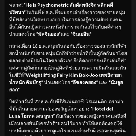
พลาด!
“
He is Psychometric สัมผัสพลังจิต พลิกคดี
ปริศนา”
ในวันที่ 8 ธ.ค. ที่จะบอกเล่าเรื่องราวของชายหนุ่ม
ที่มีพลังงานวิเศษบางอย่างในการล่วงรู้ความลับของคน
อื่นได้กับหญิงสาวคนหนึ่งที่มาร่วมกันแก้ไขกับคดีต่างๆ
นำแสดงโดย
“พัคจินยอง”
และ
“ชินเยอึน”
กลางเดือน 16 ธ.ค. สนุกกันต่อกับเรื่องราวของสาวนักกีฬา
ยกน้ำหนักกับชายหนุ่มนักกีฬาว่ายน้ำที่เป็นคู่กัดกันมาโดย
ตลอด ต่างมีปมในใจของตัวเอง จึงคิดอยากจะเลิกเล่นกีฬา
แต่จากคู่กัดก็กลายเป็นคู่คิดที่ช่วยสานความฝันกันและกัน
ในซีรีส์
“
Weightlifting Fairy Kim Bok-Joo เทพธิดายก
น้ำหนัก คิมบ๊กจู”
นำแสดงโดย
“
อีซองคยอง”
และ
“นัมจูฮ
ยอก”
ปิดท้ายวันที่ 22 ธ.ค. กับซีรีส์แฟนตาซี-โรแมนติก-ดราม่า
ที่มีกลิ่นอายความสยองขวัญเล็กๆ อย่าง
“
Hotel del
Luna โฮเทล เดล ลูนา”
กับเรื่องราวของหญิงสาวคนหนึ่งที่
เมื่อหลายพันปีเคยทำร้ายคนไว้มาก ทำให้เธอต้องชดใช้
บาปที่เคยก่อด้วยการดูแลโรงแรมสำหรับผี เธอจะหลุดพ้น