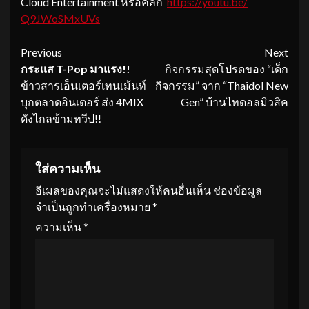
Cloud Entertainment หรือคลิ๊ก
https://youtu.be/
Q9JWoSMxUVs
Continue
Previous
Next
กระแส
T-Pop มาแรง!!
กิจกรรมสุดโปรดของ “เด็ก
Reading
ข้าวสารเอ็นเตอร์เทนเม้นท์
กิจกรรม” จาก “Thaidol New
บุกตลาดอินเตอร์ ส่ง 4MIX
Gen” บ้านไทดอลมิวสิค
ดังไกลข้ามทวีป!!
ใส่ความเห็น
อีเมลของคุณจะไม่แสดงให้คนอื่นเห็น
ช่องข้อมูล
จำเป็นถูกทำเครื่องหมาย
*
ความเห็น
*