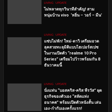
LIVING
UPDATE
ไม่พลาดทุกวินาทีสำคัญ
! สาม
หนุ่มบ้าน vivo ‘หยิ่น – วอร์ – มีน’
LIVING
UPDATE
แซ่บไม่พัก! ใหม่-ดาวิ เตรียมอวด
ลุคสวยทะลุมิติแบบไฮเปอร์สเปซ
ในงานเปิดตัว “realme 10 Pro
Series” เตรียมไปว้าวพร้อมกัน 8
ธันวาคมนี้
LIVING
UPDATE
นั่งแท่น “บอสคริส-คริส พีรวัส” ผุด
ธุรกิจของตัวเอง “สลัดแห่ง
อนาคต” พร้อมเปิดตัวหนังสั้น เล่น
เอง-กำกับเองครั้งแรก!