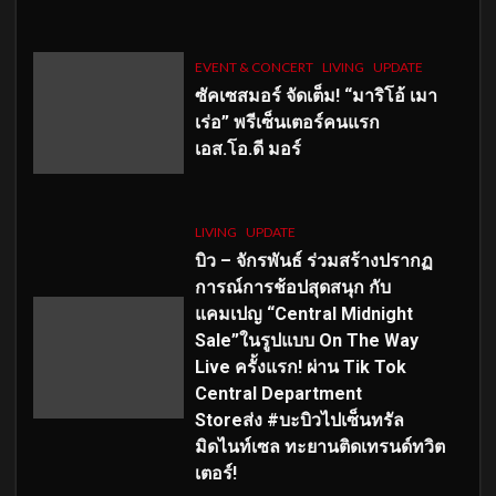
EVENT & CONCERT
LIVING
UPDATE
ซัคเซสมอร์ จัดเต็ม
!
“มาริโอ้ เมา
เร่อ” พรีเซ็นเตอร์คนแรก
เอส
.โอ.ดี มอร์
LIVING
UPDATE
บิว – จักรพันธ์ ร่วมสร้างปรากฏ
การณ์การช้อปสุดสนุก กับ
แคมเปญ “Central Midnight
Sale”ในรูปแบบ On The Way
Live ครั้งแรก! ผ่าน Tik Tok
Central Department
Storeส่ง #บะบิวไปเซ็นทรัล
มิดไนท์เซล ทะยานติดเทรนด์ทวิต
เตอร์!