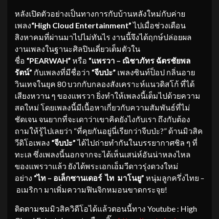
หลังเปิดตัวอย่างเป็นทางการกับบ้านหลังใหม่กับค่าย
เพลง
“
High Cloud Entertainment”
ไปเมื่อช่วงเดือน
สิงหาคมที่ผ่านมาไปไม่ทันไร งานนี้จึงได้ฤกษ์ปล่อยผล
งานเพลงในฐานะศิลปินเดี่ยวเต็มตัวใน
ชื่อ
“
PEARWAH”
หรือ
“แพรวา
–
ณิชาภัทร ฉัตรชัยพล
รัตน์
”
กับเพลงที่มีชื่อว่า
“จีบป่ะ”
เพลงซินท์ป็อป กลิ่นอาย
วินเทจในยุค 80 บวกกับกลองสังเคราะห์แนวดิสโก้ ที่ได้
เสียงหวาน ๆ ของแพรวา ยิ่งทำให้เพลงนี้เต็มไปด้วยความ
สดใหม่ โดยเพลงนี้มีเนื้อหาเกี่ยวกับความสัมพันธ์ที่ไม่
ชัดเจน จนยากที่จะเดาว่าเขาคิดยังไงกับเรา ถึงกับต้อง
ถามให้รู้ไปเลยว่า “ที่คุยกันอยู่นี่เรียกว่าจีบป่ะ?” ด้านมิวสิค
วีดิโอเพลง
“จีบป่ะ”
ได้ไปถ่ายทำกันในบรรยากาศชิล ๆ ที่
ทะเล ซึ่งเพลงนี้นอกจากจะได้เห็นเสน่ห์อันน่าหลงไหล
ของแพรวาแล้ว ยังได้พระเอกเอ็มวีดาวรุ่งดวงใหม่
อย่าง
“ไท
–
อเล็กซานเดอร์ ไท มาโนยู
”
หนุ่มลูกครึ่งไทย –
อเมริกา มาเพิ่มความฟินจิกหมอนขาดกระจุย!
ติดตามชมมิวสิควิดีโอได้แล้วตอนนี้ทาง Youtube : High