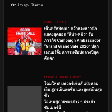
2 เดือน ago
admin
LIVING
UPDATE
เซ็นทรัลพัฒนา คว้าสองสาวนัก
แสดงสุดฮอต “ลีน่า-หมิว” รับ
ภารกิจ Campaign Ambassador
“Grand Grand Sale 2026” ปลุก
เอเนอร์จี้มหกรรมช้อปกลางปีสุด
คึกคัก
FASHION
LIVING
UPDATE
โฉมใหม่
! เอเวอร์เซ้นส์ แป้งหอม
เย็น สูตรเย็นสดชื่น และสูตรเย็นสุด
ขั้ว
ไอเทมคู่กายของสาว ๆ ประจำ
ซัมเมอร์นี้