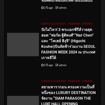
ขอติดแกลมและเท่ตามแบบฉบับ
2 ปี ago
admin
EVENT & CONCERT
FASHION
UPDATE
ปังไม่ไหว! 3 พระเอกซีรีส์วายสุด
ฮอต “ฟอร์ด-ฐิติพงศ์”“Nat Chen”
และ “โคเฮย์ ฮิงุจิ” (Higuchi
Kouhei)บินลัดฟ้าร่วมงาน SEOUL
FASHION WEEK 2024 ณ ประเทศ
เกาหลีใต้
2 ปี ago
admin
EVENT & CONCERT
FASHION
UPDATE
สยามพารากอน ครองความเป็นที่
หนึ่งของ LUXURY DESTINATION
จัดงาน “SIAM PARAGON THE
LUXE HALL OPENING