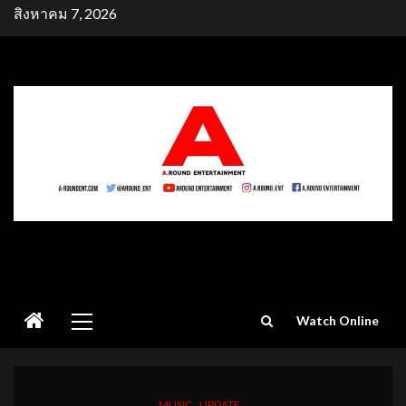
Skip
สิงหาคม 7, 2026
to
content
Primary
Watch Online
Menu
MUSIC
UPDATE