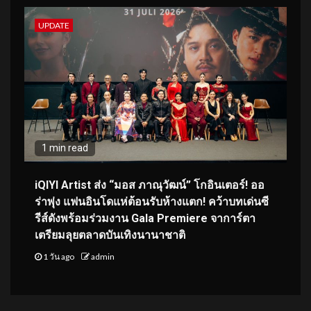
UPDATE
1 min read
iQIYI Artist ส่ง “มอส ภาณุวัฒน์” โกอินเตอร์! ออ
ร่าพุ่ง แฟนอินโดแห่ต้อนรับห้างแตก! คว้าบทเด่นซี
รีส์ดังพร้อมร่วมงาน Gala Premiere จาการ์ตา
เตรียมลุยตลาดบันเทิงนานาชาติ
1 วัน ago
admin