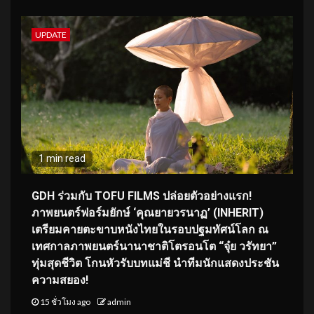
UPDATE
1 min read
GDH ร่วมกับ TOFU FILMS ปล่อยตัวอย่างแรก!
ภาพยนตร์ฟอร์มยักษ์ ‘คุณยายวรนาฏ’ (INHERIT)
เตรียมคายตะขาบหนังไทยในรอบปฐมทัศน์โลก ณ
เทศกาลภาพยนตร์นานาชาติโตรอนโต “จุ๋ย วรัทยา”
ทุ่มสุดชีวิต โกนหัวรับบทแม่ชี นำทีมนักแสดงประชัน
ความสยอง!
15 ชั่วโมง ago
admin