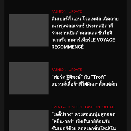
FASHION
UPDATE
คิมเบอร์ลี่ แอน โวลเทมัส เฉิดฉาย
ณ กรุงฟลอเรนซ์ ประเทศอิตาลี
ร่วมงานเปิดตัวคอลเลคชั่นไฮจิ
วเวลรีจากคาร์เทียร์LE VOYAGE
RECOMMENCÉ
FASHION
UPDATE
“ฟอร์ด ฐิติพงษ์” กับ “Trofi”
แบรนด์เสื้อผ้าที่ใฝ่ฝันมาตั้งแต่เด็ก
EVENT & CONCERT
FASHION
UPDATE
“เลดี้ปราง” ควงสองหนุ่มสุดฮอต
“หยิ่น-วอร์” เปิดรันเวย์ต้อนรับ
ซัมเมอร์ด้วย คอลเลกชั่นใหม่!ใน