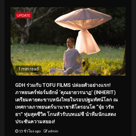
UPDATE
1 min read
GDH ร่วมกับ TOFU FILMS ปล่อยตัวอย่างแรก!
ภาพยนตร์ฟอร์มยักษ์ ‘คุณยายวรนาฏ’ (INHERIT)
เตรียมคายตะขาบหนังไทยในรอบปฐมทัศน์โลก ณ
เทศกาลภาพยนตร์นานาชาติโตรอนโต “จุ๋ย วรัท
ยา” ทุ่มสุดชีวิต โกนหัวรับบทแม่ชี นำทีมนักแสดง
ประชันความสยอง!
15 ชั่วโมง ago
admin