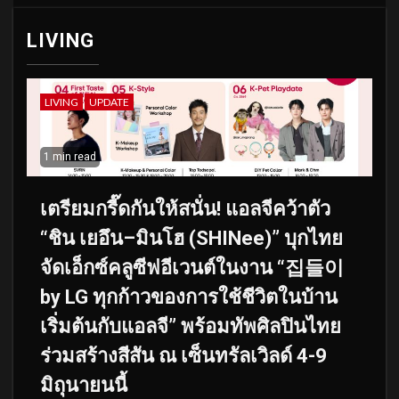
LIVING
LIVING
UPDATE
1 min read
เตรียมกรี๊ดกันให้สนั่น! แอลจีคว้าตัว
“ชิน เยอึน–มินโฮ (SHINee)” บุกไทย
จัดเอ็กซ์คลูซีฟอีเวนต์ในงาน “집들이
by LG ทุกก้าวของการใช้ชีวิตในบ้าน
เริ่มต้นกับแอลจี” พร้อมทัพศิลปินไทย
ร่วมสร้างสีสัน ณ เซ็นทรัลเวิลด์ 4-9
มิถุนายนนี้