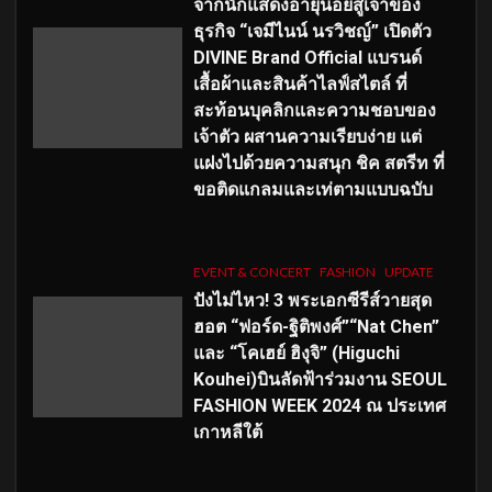
จากนักแสดงอายุน้อยสู่เจ้าของ
ธุรกิจ “เจมีไนน์ นรวิชญ์” เปิดตัว
DIVINE Brand Official แบรนด์
เสื้อผ้าและสินค้าไลฟ์สไตล์ ที่
สะท้อนบุคลิกและความชอบของ
เจ้าตัว ผสานความเรียบง่าย แต่
แฝงไปด้วยความสนุก ชิค สตรีท ที่
ขอติดแกลมและเท่ตามแบบฉบับ
EVENT & CONCERT
FASHION
UPDATE
ปังไม่ไหว! 3 พระเอกซีรีส์วายสุด
ฮอต “ฟอร์ด-ฐิติพงศ์”“Nat Chen”
และ “โคเฮย์ ฮิงุจิ” (Higuchi
Kouhei)บินลัดฟ้าร่วมงาน SEOUL
FASHION WEEK 2024 ณ ประเทศ
เกาหลีใต้