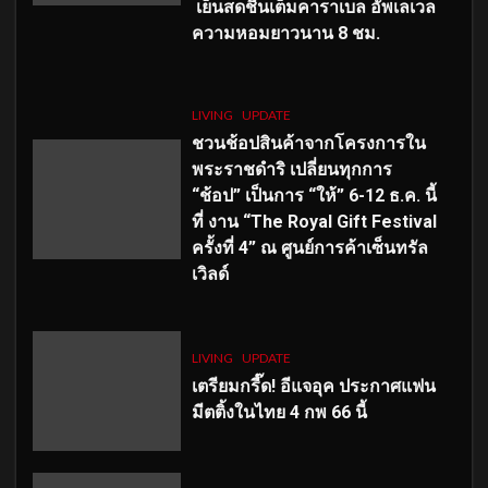
เย็นสดชื่นเต็มคาราเบล อัพเลเวล
ความหอมยาวนาน
8
ชม.
LIVING
UPDATE
ชวนช้อปสินค้าจากโครงการใน
พระราชดำริ เปลี่ยนทุกการ
“ช้อป” เป็นการ “ให้” 6-12 ธ.ค. นี้
ที่ งาน “The Royal Gift Festival
ครั้งที่ 4” ณ ศูนย์การค้าเซ็นทรัล
เวิลด์
LIVING
UPDATE
เตรียมกรี๊ด! อีแจอุค ประกาศแฟน
มีตติ้งในไทย 4 กพ 66 นี้