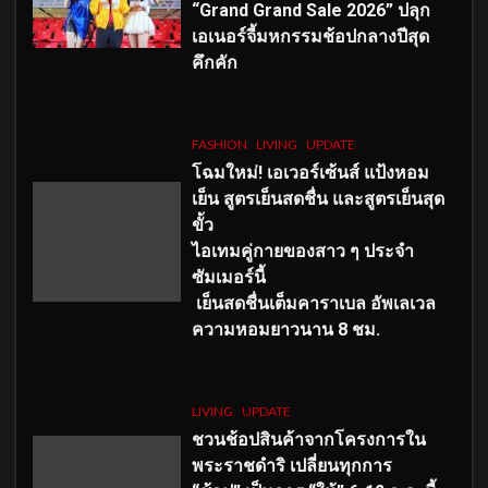
“Grand Grand Sale 2026” ปลุก
เอเนอร์จี้มหกรรมช้อปกลางปีสุด
คึกคัก
FASHION
LIVING
UPDATE
โฉมใหม่
! เอเวอร์เซ้นส์ แป้งหอม
เย็น สูตรเย็นสดชื่น และสูตรเย็นสุด
ขั้ว
ไอเทมคู่กายของสาว ๆ ประจำ
ซัมเมอร์นี้
เย็นสดชื่นเต็มคาราเบล อัพเลเวล
ความหอมยาวนาน
8
ชม.
LIVING
UPDATE
ชวนช้อปสินค้าจากโครงการใน
พระราชดำริ เปลี่ยนทุกการ