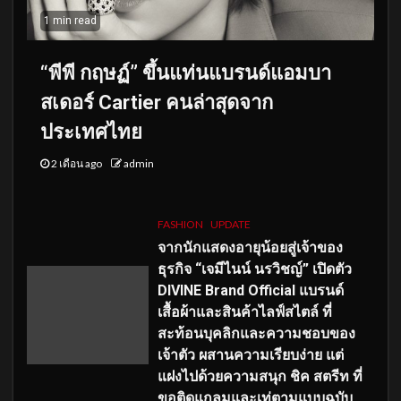
1 min read
“พีพี กฤษฏ์” ขึ้นแท่นแบรนด์แอมบา
สเดอร์ Cartier คนล่าสุดจาก
ประเทศไทย
2 เดือน ago
admin
FASHION
UPDATE
จากนักแสดงอายุน้อยสู่เจ้าของ
ธุรกิจ “เจมีไนน์ นรวิชญ์” เปิดตัว
DIVINE Brand Official แบรนด์
เสื้อผ้าและสินค้าไลฟ์สไตล์ ที่
สะท้อนบุคลิกและความชอบของ
เจ้าตัว ผสานความเรียบง่าย แต่
แฝงไปด้วยความสนุก ชิค สตรีท ที่
ขอติดแกลมและเท่ตามแบบฉบับ