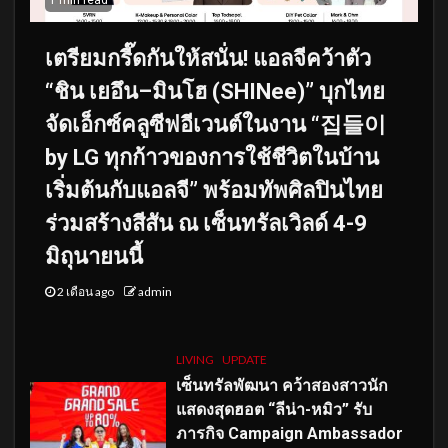
เตรียมกรี๊ดกันให้สนั่น! แอลจีคว้าตัว
“ชิน เยอึน–มินโฮ (SHINee)” บุกไทย
จัดเอ็กซ์คลูซีฟอีเวนต์ในงาน “집들이
by LG ทุกก้าวของการใช้ชีวิตในบ้าน
เริ่มต้นกับแอลจี” พร้อมทัพศิลปินไทย
ร่วมสร้างสีสัน ณ เซ็นทรัลเวิลด์ 4-9
มิถุนายนนี้
2 เดือน ago
admin
LIVING
UPDATE
เซ็นทรัลพัฒนา คว้าสองสาวนัก
แสดงสุดฮอต “ลีน่า-หมิว” รับ
ภารกิจ Campaign Ambassador