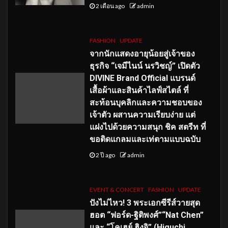
2 เดือน ago
admin
FASHION
UPDATE
จากนักแสดงอายุน้อยสู่เจ้าของ
ธุรกิจ “เจมีไนน์ นรวิชญ์” เปิดตัว
DIVINE Brand Official แบรนด์
เสื้อผ้าและสินค้าไลฟ์สไตล์ ที่
สะท้อนบุคลิกและความชอบของ
เจ้าตัว ผสานความเรียบง่าย แต่
แฝงไปด้วยความสนุก ชิค สตรีท ที่
ขอติดแกลมและเท่ตามแบบฉบับ
2 ปี ago
admin
EVENT & CONCERT
FASHION
UPDATE
ปังไม่ไหว! 3 พระเอกซีรีส์วายสุด
ฮอต “ฟอร์ด-ฐิติพงศ์”“Nat Chen”
และ “โคเฮย์ ฮิงุจิ” (Higuchi