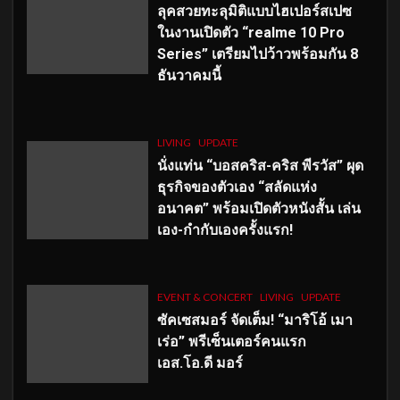
ลุคสวยทะลุมิติแบบไฮเปอร์สเปซ
ในงานเปิดตัว “realme 10 Pro
Series” เตรียมไปว้าวพร้อมกัน 8
ธันวาคมนี้
LIVING
UPDATE
นั่งแท่น “บอสคริส-คริส พีรวัส” ผุด
ธุรกิจของตัวเอง “สลัดแห่ง
อนาคต” พร้อมเปิดตัวหนังสั้น เล่น
เอง-กำกับเองครั้งแรก!
EVENT & CONCERT
LIVING
UPDATE
ซัคเซสมอร์ จัดเต็ม
!
“มาริโอ้ เมา
เร่อ” พรีเซ็นเตอร์คนแรก
เอส
.โอ.ดี มอร์