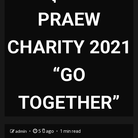
PRAEW
CHARITY 2021
“GO
TOGETHER”
5 ปี ago
admin
1 min read