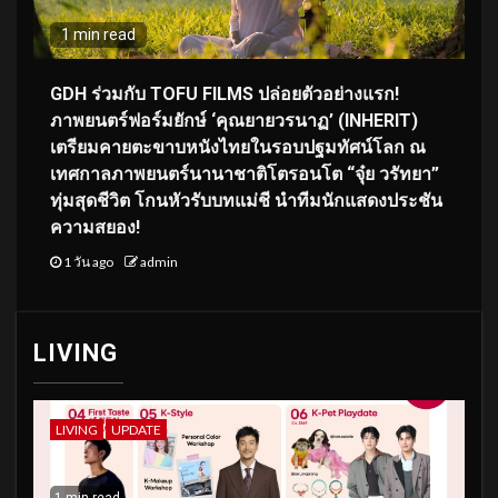
1 min read
GDH ร่วมกับ TOFU FILMS ปล่อยตัวอย่างแรก!
ภาพยนตร์ฟอร์มยักษ์ ‘คุณยายวรนาฏ’ (INHERIT)
เตรียมคายตะขาบหนังไทยในรอบปฐมทัศน์โลก ณ
เทศกาลภาพยนตร์นานาชาติโตรอนโต “จุ๋ย วรัทยา”
ทุ่มสุดชีวิต โกนหัวรับบทแม่ชี นำทีมนักแสดงประชัน
ความสยอง!
1 วัน ago
admin
LIVING
LIVING
UPDATE
1 min read