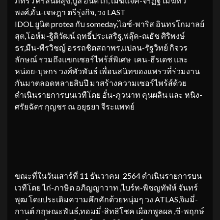
ภัทรวี ศรีสันติสุข,บูล อินดิโก, เมฆแจ็ค-จิรัฏฐ์ เมฆทวี
พงศ์,อั๋น-เจษฎา ตรีรุ่งกิจ, วง LAST
IDOL ยูนิต protea กับ someday,ไอซ์-พาริส อินทรโกมาลย์
สุต,โอห์ม-ฐิติวัฒน์ ฤทธิ์ประเสริฐ,ฟลุ๊ค-ณธัช ศิริพงษ์
ธร,มีน-พีรวิชญ์ อรรถชิตสถาพร,แปลน-รัฐวิทย์ กิจวร
ลักษณ์ รวมถึงแขกเซอร์ไพร้ส์พิเศษ เคน-ธีรเดช และ
หน่อย-บุษกร วงศ์พัวพันธ์ เพื่อนสนิทของแพรวที่ร่วมงาน
กันมาตลอดหลายสิบปี มาสร้างความเซอร์ไพร้ส์ด้วย
ดำเนินรายการบนเวทีโดย อั๋น-ภูวนาท คุนผลิน และ หนิง-
ศรัยฉัตร กุญชร ณ อยุธยา จีระแพทย์
ขณะที่ในวันเสาร์ที่ 11 ธันวาคม 2564 ดำเนินรายการบน
เวทีโดย ไก่-ภาษิต อภิญญาวาท ,ไบร์ท-พิชญทัฬห์ จันทร์
พุฒ โดยประเดิมความคึกคักด้วยหนุ่มๆ วง ATLAS,จิมมี่-
กานต์ กฤษณะพันธ์,ทอมมี่-สิทธิโชค เผือกพูลผล ,ซี-พฤกษ์