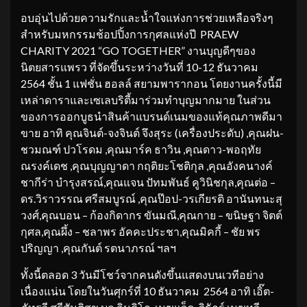
อบอุ่นไปด้วยความรักและน้ำใจแห่งการช่วยเหลือจริงๆ
สำหรับมหกรรมช้อปปิ้งการกุศลแห่งปี PRAEW
CHARITY 2021 “GO TOGETHER” งานบุญดีๆของ
นิตยสารแพรว ที่จัดขึ้นระหว่างวันที่ 10-12 ธันวาคม
2564 ชั้น 1 แฟชั่น ฮอลล์ สยามพารากอน โดยงานครั้งนี้มี
เหล่าดาราและเซเลบริตี้มาร่วมทำบุญมากมาย ในส่วน
ของการออกบูธนำสินค้าแบรนด์เนมของแท้คุณภาพดีมา
ขาย อาทิ คุณจินต์-จงจินต์ จึงสุระ (เครื่องประดับ) ,คุณฝน-
ชวมณฑ์ ปวโรดม ,คุณมาร์ค ธาวิน ,คุณดาว-พอฤทัย
ณรงค์เดช ,คุณบุญญาดา กฤติยะโชติกุล ,คุณอังคนางค์
ชากีร่า บำรุงสรณ์,คุณแจน ปัทมพันธ์ คูวินิชกุล,คุณต่อ –
ดร.วิราวรรณ ศรีสมบูรณ์ ,คุณป๊อป-วรเกียรติ อานันทนะสุ
วงศ์,คุณบอน – ก้องกิดากร ขันมณี,คุณกาย – ขนิษฐา จิตต์
กุศล,คุณผึ้ง – ชลาพร อัคคะประชา,คุณมิคกี้ – ชัย พร
ปริญญา ,คุณกันต์ รตนาภรณ์ ฯลฯ
ทั้งนี้ตลอด 3 วันมีโชว์จากคนดังขึ้นแสดงบนเวทีอย่าง
เนื่องแน่น โดยในวันศุกร์ที่ 10 ธันวาคม 2564 อาทิ เอิ๊ต-