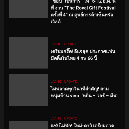
“ช้อป” เป็นการ “ให้” 6-12 ธ.ค. นี้
ที่ งาน “The Royal Gift Festival
ครั้งที่ 4” ณ ศูนย์การค้าเซ็นทรัล
เวิลด์
LIVING
UPDATE
เตรียมกรี๊ด! อีแจอุค ประกาศแฟน
มีตติ้งในไทย 4 กพ 66 นี้
LIVING
UPDATE
ไม่พลาดทุกวินาทีสำคัญ
! สาม
หนุ่มบ้าน vivo ‘หยิ่น – วอร์ – มีน’
LIVING
UPDATE
แซ่บไม่พัก! ใหม่-ดาวิ เตรียมอวด