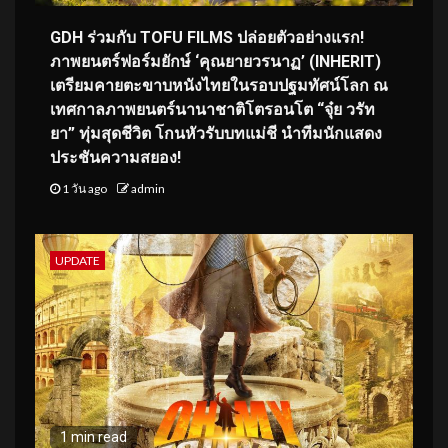
GDH ร่วมกับ TOFU FILMS ปล่อยตัวอย่างแรก!
ภาพยนตร์ฟอร์มยักษ์ ‘คุณยายวรนาฏ’ (INHERIT)
เตรียมคายตะขาบหนังไทยในรอบปฐมทัศน์โลก ณ
เทศกาลภาพยนตร์นานาชาติโตรอนโต “จุ๋ย วรัท
ยา” ทุ่มสุดชีวิต โกนหัวรับบทแม่ชี นำทีมนักแสดง
ประชันความสยอง!
1 วัน ago
admin
UPDATE
1 min read