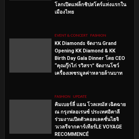
โลกเปิดแฟล็กชิปสโตร์แห่งแรกใน
เมืองไทย
EVENT & CONCERT
FASHION
KK Diamonds จัดงาน Grand
Opening KK Diamond & KK
Birth Day Gala Dinner โดย CEO
“คุณกุ๊กไก่ รวิสรา” จัดงานโชว์
เครื่องเพชรมูลค่าหลายล้านบาท
FASHION
UPDATE
คิมเบอร์ลี่ แอน โวลเทมัส เฉิดฉาย
ณ กรุงฟลอเรนซ์ ประเทศอิตาลี
ร่วมงานเปิดตัวคอลเลคชั่นไฮจิ
วเวลรีจากคาร์เทียร์LE VOYAGE
RECOMMENCÉ