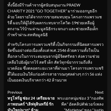
ทั้งนี้ยังมีร้านค้าจากผู้สนับสนุนงาน PRAEW
CHARITY 2021 “GO TOGETHER” มาร่วมออกบูธอีก
ด้วย โดยรายได้จากการขายสมทบทุน โครงการแพรวแช
ริตี้ มอบให้ผู้ได้รับผลกระทบจากโควิด-19ช่วยเหลือผู้
ตกงาน ไร้บ้าน ผ่าน มูลนิธิกระจกเงา และช่วยเหลือเด็ก
กำพร้าผ่าน สหทัยมูลนิธิ
สำหรับโครงการแพรวแชริตี้ เป็นกิจกรรมที่นิตยสารแพรว
จัดขึ้นอย่างต่อเนื่องตั้งแต่ พ.ศ. 2546 ด้วยความตั้งใจเป็น
สื่อกลางในการระดมทุนจากผู้มีจิตศรัทธา ส่งความช่วย
เหลือไปยังผู้ยากไร้ สตรี เด็ก สัตว์ทุกข์ยากรวมถึงสิ่ง
แวดล้อม ซึ่งตลอดระยะเวลาที่ผ่านมา โครงการแพรวแชริ
ตี้ได้มอบเงินให้แก่องค์กรสาธารณกุศลต่างๆ กว่า 56 แห่ง
เป็นยอดเงินบริจาคกว่า 42 ล้านบาท
Continue
Previous
Next
ทรูโฟร์ยู ช่อง
24
เตรียมฉาย
พระเอกหนุ่มช่อง 3 “กองทัพ
Reading
ภาพยนตร์
“
เลิฟจุลินทรีย์ รัก
พีค” อัดคลิปคัฟเวอร์เพลง
มันใหญ่มาก
”
ห้าม
“Mistletoe” ของ “Justin