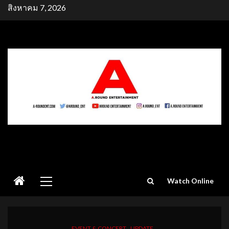
Skip
สิงหาคม 7, 2026
to
content
Primary
Watch Online
Menu
EVENT & CONCERT
UPDATE