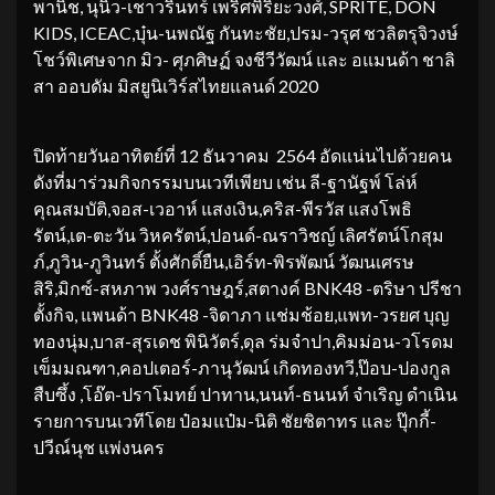
พานิช, นุนิว-เชาวรินทร์ เพริศพิริยะวงศ์, SPRITE, DON
KIDS, ICEAC,บุ๋น-นพณัฐ กันทะชัย,ปรม-วรุศ ชวลิตรุจิวงษ์
โชว์พิเศษจาก มิว- ศุภศิษฏ์ จงชีวีวัฒน์ และ อแมนด้า ชาลิ
สา ออบดัม มิสยูนิเวิร์สไทยแลนด์ 2020
ปิดท้ายวันอาทิตย์ที่ 12 ธันวาคม 2564 อัดแน่นไปด้วยคน
ดังที่มาร่วมกิจกรรมบนเวทีเพียบ เช่น ลี-ฐานัฐพ์ โล่ห์
คุณสมบัติ,จอส-เวอาห์ แสงเงิน,คริส-พีรวัส แสงโพธิ
รัตน์,เต-ตะวัน วิหครัตน์,ปอนด์-ณราวิชญ์ เลิศรัตน์โกสุม
ภ์,ภูวิน-ภูวินทร์ ตั้งศักดิ์ยืน,เอิร์ท-พิรพัฒน์ วัฒนเศรษ
สิริ,มิกซ์-สหภาพ วงศ์ราษฎร์,สตางค์ BNK48 -ตริษา ปรีชา
ตั้งกิจ, แพนด้า BNK48 -จิดาภา แช่มช้อย,แพท-วรยศ บุญ
ทองนุ่ม,บาส-สุรเดช พินิวัตร์,ดุล ร่มจำปา,คิมม่อน-วโรดม
เข็มมณฑา,คอปเตอร์-ภานุวัฒน์ เกิดทองทวี,ป๊อบ-ปองกูล
สืบซึ้ง ,โอ๊ต-ปราโมทย์ ปาทาน,นนท์-ธนนท์ จำเริญ ดำเนิน
รายการบนเวทีโดย ป๋อมแป๋ม-นิติ ชัยชิตาทร และ ปุ๊กกี้-
ปวีณ์นุช แพ่งนคร