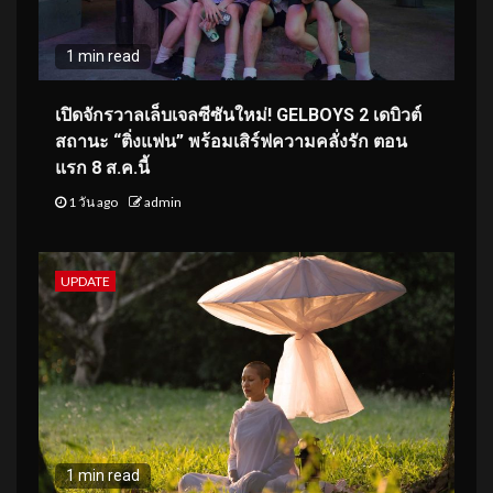
1 min read
เปิดจักรวาลเล็บเจลซีซันใหม่! GELBOYS 2 เดบิวต์
สถานะ “ติ่งแฟน” พร้อมเสิร์ฟความคลั่งรัก ตอน
แรก 8 ส.ค.นี้
1 วัน ago
admin
UPDATE
1 min read