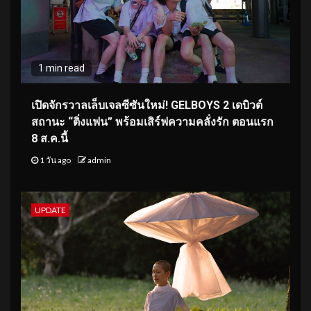
1 min read
เปิดจักรวาลเล็บเจลซีซันใหม่! GELBOYS 2 เดบิวต์
สถานะ “ติ่งแฟน” พร้อมเสิร์ฟความคลั่งรัก ตอนแรก
8 ส.ค.นี้
1 วัน ago
admin
UPDATE