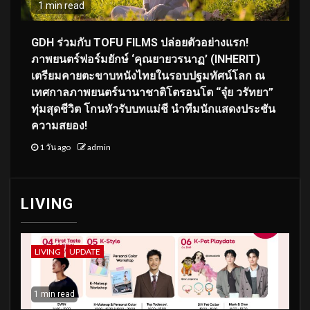
1 min read
GDH ร่วมกับ TOFU FILMS ปล่อยตัวอย่างแรก!
ภาพยนตร์ฟอร์มยักษ์ ‘คุณยายวรนาฏ’ (INHERIT)
เตรียมคายตะขาบหนังไทยในรอบปฐมทัศน์โลก ณ
เทศกาลภาพยนตร์นานาชาติโตรอนโต “จุ๋ย วรัทยา”
ทุ่มสุดชีวิต โกนหัวรับบทแม่ชี นำทีมนักแสดงประชัน
ความสยอง!
1 วัน ago
admin
LIVING
LIVING
UPDATE
1 min read