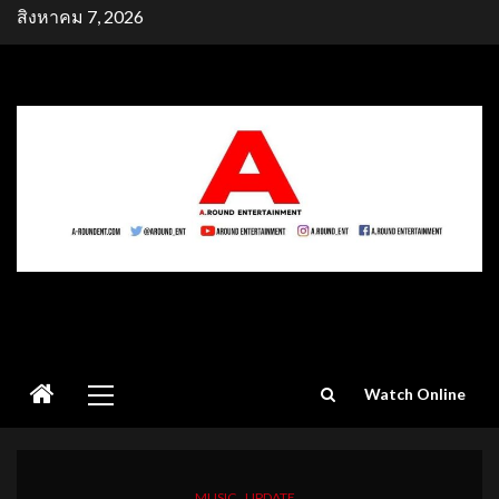
Skip
สิงหาคม 7, 2026
to
content
Primary
Watch Online
Menu
MUSIC
UPDATE