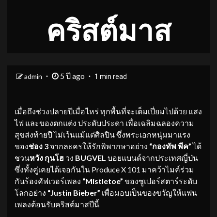
คริสต์มาส
5 ปี ago
admin
1 min read
เมื่อถึงช่วงปลายปีเมื่อไหร่ ทุกพื้นที่จะเต็มเปี่ยมไปด้วย แสง
ไฟ และของตกแต่ง ประดับประดา เพื่อเฉลิมฉลองความ
สุขส่งท้ายปี ไม่เว้นแม้แต่ศิลปิน ซึ่งพระเอกหนุ่มมาแรง
ของ
ช่อง
3
จากละครให้รักพิพากษาอย่าง
“
กองทัพ พีค
”
ได้
ชวน
หวัง กุนโฮ
วง
BUGVEL
บอยแบนด์จากประเทศญี่ป่น
ซึ่งทั้งคู่เคยได้เจอกันใน Produce X 101 มาคว้าไมค์ร่วม
กันร้องคัฟเวอร์เพลง
“
Mistletoe”
ของซูเปอร์สตาร์ระดับ
โลกอย่าง
“
Justin Bieber”
เพื่อมอบเป็นของขวัญให้แฟน
เพลงต้อนรับคริสต์มาสปีนี้