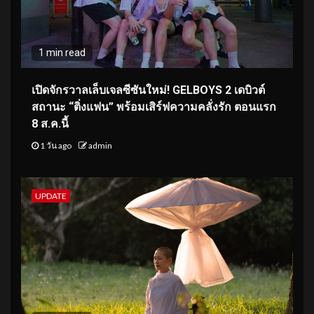
1 min read
เปิดจักรวาลเล็บเจลซีซันใหม่! GELBOYS 2 เดบิวต์
สถานะ “ติ่งแฟน” พร้อมเสิร์ฟความคลั่งรัก ตอนแรก
8 ส.ค.นี้
1 วัน ago
admin
UPDATE