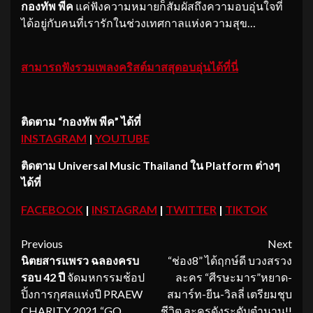
กองทัพ
พีค
แค่ฟังความหมายก็สัมผัสถึงความอบอุ่นใจที่
ได้อยู่กับคนที่เรารักในช่วงเทศกาลแห่งความสุข…
สามารถฟังรวมเพลงคริสต์มาสสุดอบอุ่นได้ที่นี่
ติดตาม
“
กองทัพ พีค
”
ได้ที่
INSTAGRAM
|
YOUTUBE
ติดตาม
Universal Music Thailand
ใน
Platform
ต่างๆ
ได้ที่
FACEBOOK
|
INSTAGRAM
|
TWITTER
|
TIKTOK
Continue
Previous
Next
นิตยสารแพรว ฉลองครบ
“ช่อง8” ได้ฤกษ์ดี บวงสรวง
Reading
รอบ 42
ปี
จัดมหกรรมช้อป
ละคร “ศีรษะมาร”หยาด-
ปิ้งการกุศลแห่งปี PRAEW
สมาร์ท-ยีน-วิลลี่ เตรียมชุบ
CHARITY 2021 “GO
ชีวิต ละครดังระดับตำนาน!!