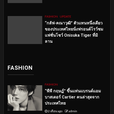
FASHION
UPDATE
“กลัฟ-คณาวุฒิ” ตัวแทนหนึ่งเดียว
ของประเทศไทยนั่งฟรอนต์โรว์ชม
แฟชั่นโชว์ Onisuka Tiger ที่มิ
ลาน
FASHION
FASHION
“พีพี กฤษฏ์” ขึ้นแท่นแบรนด์แอม
บาสเดอร์ Cartier คนล่าสุดจาก
ประเทศไทย
2 เดือน ago
admin