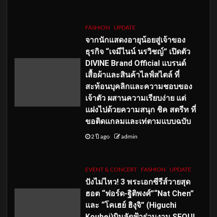
FASHION
UPDATE
จากนักแสดงอายุน้อยสู่เจ้าของ
ธุรกิจ “เจมีไนน์ นรวิชญ์” เปิดตัว
DIVINE Brand Official แบรนด์
เสื้อผ้าและสินค้าไลฟ์สไตล์ ที่
สะท้อนบุคลิกและความชอบของ
เจ้าตัว ผสานความเรียบง่าย แต่
แฝงไปด้วยความสนุก ชิค สตรีท ที่
ขอติดแกลมและเท่ตามแบบฉบับ
2 ปี ago
admin
EVENT & CONCERT
FASHION
UPDATE
ปังไม่ไหว! 3 พระเอกซีรีส์วายสุด
ฮอต “ฟอร์ด-ฐิติพงศ์”“Nat Chen”
และ “โคเฮย์ ฮิงุจิ” (Higuchi
Kouhei)บินลัดฟ้าร่วมงาน SEOUL