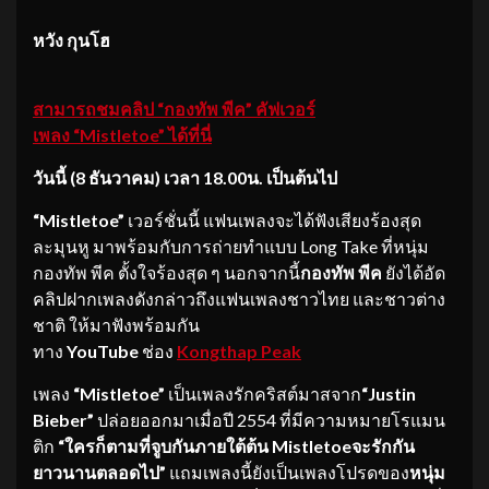
หวัง กุนโฮ
สามารถชมคลิป
“
กองทัพ
พีค
”
คัฟเวอร์
เพลง
“Mistletoe”
ได้ที่นี่
วันนี้
(
8
ธันวาคม
)
เวลา
18.00
น
.
เป็นต้นไป
“
Mistletoe”
เวอร์ชั่นนี้ แฟนเพลงจะได้ฟังเสียงร้องสุด
ละมุนหู มาพร้อมกับการถ่ายทำแบบ Long Take ที่หนุ่ม
กองทัพ พีค ตั้งใจร้องสุด ๆ นอกจากนี้
กองทัพ
พีค
ยังได้อัด
คลิปฝากเพลงดังกล่าวถึงแฟนเพลงชาวไทย และชาวต่าง
ชาติ ให้มาฟังพร้อมกัน
ทาง
YouTube
ช่อง
Kongthap
Peak
เพลง
“
Mistletoe”
เป็นเพลงรักคริสต์มาสจาก
“Justin
Bieber”
ปล่อยออกมาเมื่อปี 2554 ที่มีความหมายโรแมน
ติก
“
ใครก็ตามที่จูบกันภายใต้ต้น
Mistletoe
จะรักกัน
ยาวนานตลอดไป
”
แถมเพลงนี้ยังเป็นเพลงโปรดของ
หนุ่ม