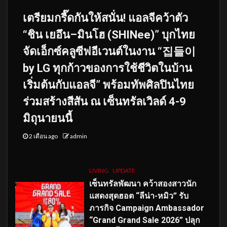
เตรียมกรี๊ดกันให้สนั่น! แอลจีคว้าตัว
“ชิน เยอึน–มินโฮ (SHINee)” บุกไทย
จัดเอ็กซ์คลูซีฟอีเวนต์ในงาน “집들이
by LG ทุกก้าวของการใช้ชีวิตในบ้าน
เริ่มต้นกับแอลจี” พร้อมทัพศิลปินไทย
ร่วมสร้างสีสัน ณ เซ็นทรัลเวิลด์ 4-9
มิถุนายนนี้
2 เดือน ago
admin
LIVING
UPDATE
เซ็นทรัลพัฒนา คว้าสองสาวนัก
แสดงสุดฮอต “ลีน่า-หมิว” รับ
ภารกิจ Campaign Ambassador
“Grand Grand Sale 2026” ปลุก