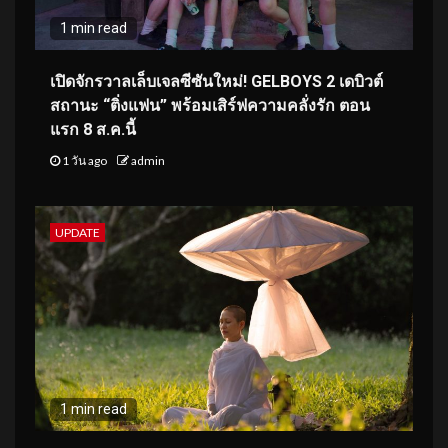
1 min read
เปิดจักรวาลเล็บเจลซีซันใหม่! GELBOYS 2 เดบิวต์
สถานะ “ติ่งแฟน” พร้อมเสิร์ฟความคลั่งรัก ตอน
แรก 8 ส.ค.นี้
1 วัน ago
admin
UPDATE
1 min read