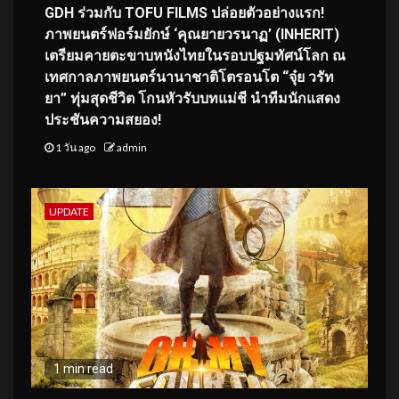
GDH ร่วมกับ TOFU FILMS ปล่อยตัวอย่างแรก!
ภาพยนตร์ฟอร์มยักษ์ ‘คุณยายวรนาฏ’ (INHERIT)
เตรียมคายตะขาบหนังไทยในรอบปฐมทัศน์โลก ณ
เทศกาลภาพยนตร์นานาชาติโตรอนโต “จุ๋ย วรัท
ยา” ทุ่มสุดชีวิต โกนหัวรับบทแม่ชี นำทีมนักแสดง
ประชันความสยอง!
1 วัน ago
admin
UPDATE
1 min read