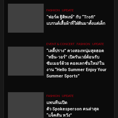
FASHION
UPDATE
“ฟอร์ด ฐิติพงษ์” กับ “Trofi”
แบรนด์เสื้อผ้าที่ใฝ่ฝันมาตั้งแต่เด็ก
EVENT & CONCERT
FASHION
UPDATE
“เลดี้ปราง” ควงสองหนุ่มสุดฮอต
“หยิ่น-วอร์” เปิดรันเวย์ต้อนรับ
ซัมเมอร์ด้วย คอลเลกชั่นใหม่!ใน
งาน “Hello Summer Enjoy Your
Summer Sports”
FASHION
UPDATE
แพนทีนเปิด
ตัว
Spokesperson คนล่าสุด
“แจ็คสัน หวัง”