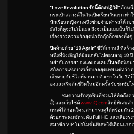
“Love Revolution
รักนี้ต้องปฏิวัติ
”
อีกหนึ
กระเป๋าสตางค์ในวันเปิดเรียนวันแรก ทำให้
นักเรียนหญิงคนหนึ่งช่วยจ่ายค่ารถให้ เข
ยังไงก็ดูจะไม่เป็นผล ถึงจะเป็นแบบนั้นก็ไม
เรื่องราวความรักสุดน่ารักกุ๊กกิ๊กของทั้งค
ปิดท้ายด้วย “
18 Again”
ซีรีส์เกาหลี ที่ส
หนึ่งที่บังเอิญได้ย้อนกลับไปตอนอายุ 18 ปี 
หย่ากับภรรยา ฮงแดยองเคยเป็นอดีตนักบาส
สกิลการเล่นบาสเก็ตบอลสุดเทพ แต่ทว่า ฮงแ
เสียดายกับชีวิตที่ผ่านมา ตัวเขาในวัย 37 ก
องและเริ่มต้นชีวิตใหม่อีกครั้ง รับชมซับไ
ชมความรักสุดฟินที่ชวนให้คิดถึงความรั
อี้) และเว็บไซต์
www.iQ.com
สิทธิพิเศษสำ
เทนต์ได้ก่อนใคร, สามารถดูได้พร้อมกัน 
ด้วยภาพคมชัดระดับ Full HD และเสียงร
สมาชิก VIP โปรโมชั่นพิเศษได้เดือนแรกเ