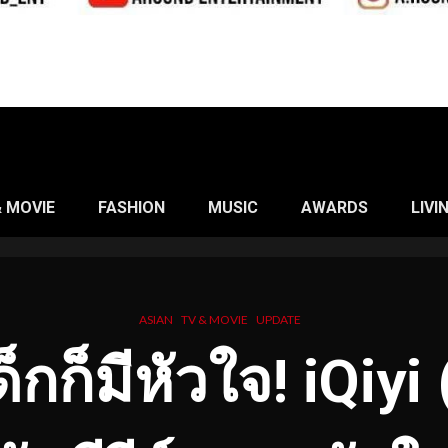
& MOVIE
FASHION
MUSIC
AWARDS
LIVI
ASIAN
TV & MOVIE
UPDATE
็กก็มีหัวใจ!
iQiyi 