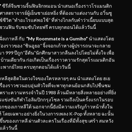
”
ซีรีส์จีนชวนจิ้นฟินจิกหมอน นำเสนอเรื่องราวโรแมนติก
าสตราจารย์ผู้เย็นชาเย่อหยิ่ง ที่ต้องมาแต่งงานกับ อวิ๋นซู
ช้ชีวิต “ทำอะไรแค่พอใช้” ที่ห่างไกลกับคำว่าเนี้ยบแบบสุด
ัวชวนฟิน รับชมซับไทยฟรี ครบทุกตอนได้แล้ววันนี้
ฝั่งเกาหลี กับ
“My Roommate is a Gumiho”
นำแสดงโดย
รื่องราวของ “ชินอูยอ” จิ้งจอกเก้าหางผู้ปรารถนาจะกลาย
งมา 999 ปีถูก”อีดัน”นักศึกษาสาวกลืนลงไปโดยไม่ตั้งใจ เพื่อ
บ้านเดียวกัน ก่อเกิดเป็นเรื่องราวความรักสุดโรแมนติกอัน
ะพากย์ไทย ครบทุกตอนได้แล้ววันนี้
เกาหลีสุดฮิตในดวงใจของใครหลายๆ คน นำแสดงโดย ฮเย
เรื่องราวชวนอบอุ่นหัวใจที่จะพาทุกคนย้อนกลับไปชื่นชม
ราะความทรงจำในปี 1988 ล้วนมีหลายสิ่งหลายอย่างที่ยิ่ง
รแข่งขันกีฬาโอลิมปิกกรุงโซล รวมถึงเป็นครั้งแรกในรอบ
กของเกาหลีใต้ นอกจากนี้ยังมีความเจริญก้าวหน้าทั้งใน
ท์ โดยเฉพาะอย่างยิ่งในวงการเพลง K-Pop ทั้งหลาย ฉะนั้น
กิดขึ้นของเกาหลี ผ่านตัวละครในเรื่องที่มีทั้งสุข เศร้า สมหวัง
้ววันนี้