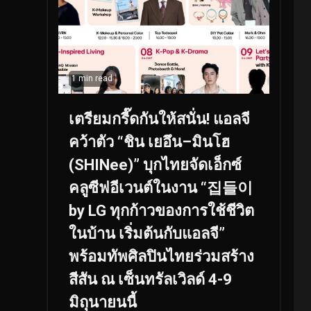
1 min read
เตรียมกรี๊ดกันให้สนั่น! แอลจี
คว้าตัว “ชิน เยอึน–มินโฮ
(SHINee)” บุกไทยจัดเอ็กซ์
คลูซีฟอีเวนต์ในงาน “집들이
by LG ทุกก้าวของการใช้ชีวิต
ในบ้าน เริ่มต้นกับแอลจี”
พร้อมทัพศิลปินไทยร่วมสร้าง
สีสัน ณ เซ็นทรัลเวิลด์ 4-9
มิถุนายนนี้