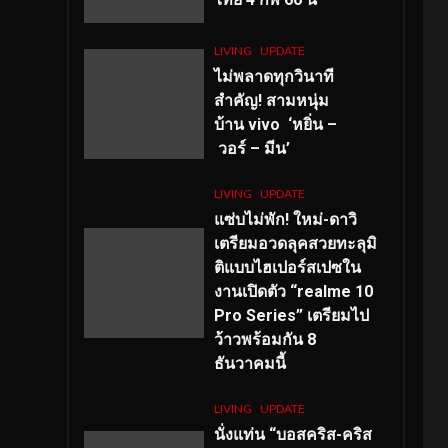
LIVING
UPDATE
ไม่พลาดทุกวินาที
สำคัญ
! สามหนุ่ม
บ้าน vivo ‘หยิ่น –
วอร์ – มีน’
LIVING
UPDATE
แซ่บไม่พัก! ใหม่-ดาวิ
เตรียมอวดลุคสวยทะลุมิ
ติแบบไฮเปอร์สเปซใน
งานเปิดตัว “realme 10
Pro Series” เตรียมไป
ว้าวพร้อมกัน 8
ธันวาคมนี้
LIVING
UPDATE
นั่งแท่น “บอสคริส-คริส