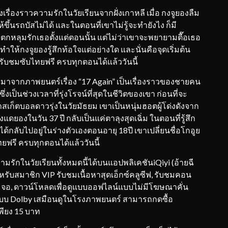
่งเรื่องราวความรักในวัยเรียนจากฝั่งเกาหลี เมื่อ กงจูยองลืม
ขึ้นรถบัสไม่ได้ และในตอนที่เขาไม่รู้จะทำยังไง ก็มี
าตกหลุมรักเธอตั้งแต่ตอนนั้น แต่ไม่ว่าเขาจะพยายามตื๊อเธอ
่ทำให้กงจูยองรู้สึกท้อใจแต่อย่างใด และนั่นคือจุดเริ่มต้น
ู่ รับชมซับไทยฟรี ครบทุกตอนได้แล้ววันนี้
ร้างมาจากภาพยนตร์เรื่อง “17 Again” เป็นเรื่องราวของชายคน
ซึ่งเป็นช่วงเวลาที่รุ่งโรจน์ที่สุดในชีวิตของเขา ก่อนที่จะ
เก็ตบอลดาวรุ่งในวัยมัธยม เขาเป็นหนุ่มฮอตผู้โด่งดังจาก
ดยองในวัน 37 ปี กลับเป็นแค่ตาลุงสุดเฉิ่ม ในตอนที่รู้สึก
็ได้กลับไปอยู่ในร่างตัวเองตอนอายุ 18ปี เขาเปลี่ยนชื่อโกอูย
ทยฟรี ครบทุกตอนได้แล้ววันนี้
กในวัยเรียนทั้งหมดนี้ได้บนแอปพลิเคชันiQiyi (อ้ายฉี
หรับสมาชิก VIP รับชมเนื้อหาสุดเอ็กซ์คลูซีฟ, รับชมคอน
2 จอ, ดาวน์โหลดเพื่อดูแบบออฟไลน์แบบไม่มีโฆษณาคั่น
ะบบ Dolby เสมือนดูในโรงภาพยนตร์ สามารถกดซื้อ
พียง 15 บาท