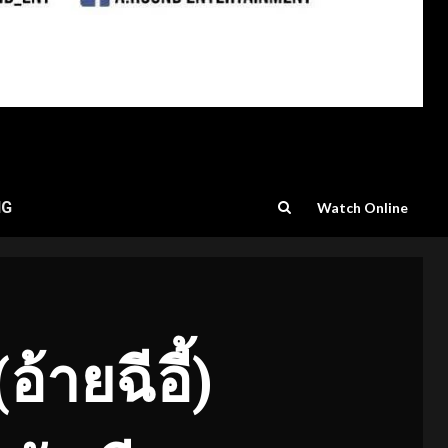
NG
Watch Online
(อ้ายฉีอี้)