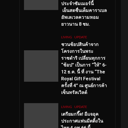
ประจำซัมเมอร์นี้
เย็นสดชื่นเต็มคาราเบล
อัพเลเวลความหอม
ยาวนาน
8
ชม.
LIVING
UPDATE
ชวนช้อปสินค้าจาก
โครงการในพระ
ราชดำริ เปลี่ยนทุกการ
“ช้อป” เป็นการ “ให้” 6-
12 ธ.ค. นี้ ที่ งาน “The
Royal Gift Festival
ครั้งที่ 4” ณ ศูนย์การค้า
เซ็นทรัลเวิลด์
LIVING
UPDATE
เตรียมกรี๊ด! อีแจอุค
ประกาศแฟนมีตติ้งใน
ไทย 4 กพ 66 นี้