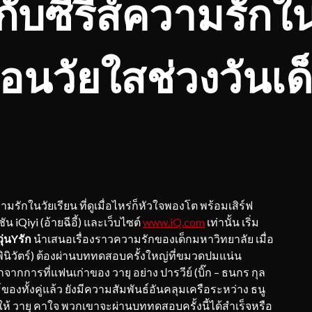
ับซีรีส์ความรักใน
้อนวัยใสช่วงวันเด
วามรักในวัยเรียน ที่ดูเมื่อไหร่ก็หัวใจพองโต พร้อมเสิร์ฟ
iQiyi (อ้ายฉีอี้) และเว็บไซต์
www.iQ.com
เท่านั้น เริ่ม
ุ่น
Y
รัก
นำเสนอเรื่องราวความรักของเด็กมหาวิทยาลัย เมื่อ
ช พินิวัตร์) ต้องผ่านบททดสอบครั้งใหญ่ที่ขมวดปมแน่น
กจากการที่แฟนเก่าของ วายุ อย่าง ปารวีย์ (บิ๊ก – ธนกร กุล
องทั้งคู่แล้ว ยังมีความสัมพันธ์อันคลุมเครือระหว่าง ธนู
ำให้ วายุ คาใจ พวกเขาจะผ่านบททดสอบครั้งนี้ได้สำเร็จหรือ