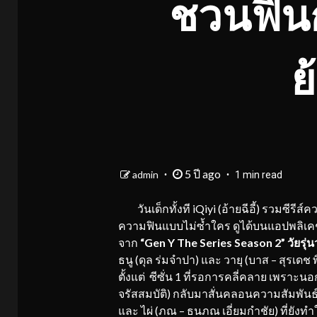
ชวนฟินก
ย
5 ปี ago
admin
1 min read
วันเด็กทั้งที iQiyi (อ้ายฉีอี้) รวมซีรีส์ค
ความฟินแบบไม่ซ้ำใคร ดูได้บนแอปพลิเคชัน 
จาก
“Gen Y The Series Season 2”
วัยรุ่นว
ธนู (ดุล ร่มจำปา) และ วายุ (บาส – สุรเด
ตั้งแต่ ซีซั่น 1 ที่รอการคลี่คลาย เพราะนอ
จรัสสมบัติ) กลับมาสั่นคลอนความสัมพันธ์ข
และ ไผ่ (ภณ – ธนภณ เอี่ยมกำชัย) ที่ยังท