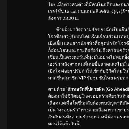
ไม่? เมื่อต่างคนต่างก็มีคนในอดีตและอนา
เวอร์ชั่น Uncut บนแอปพลิเคชัน iQiyi (อ้าย
อังคาร 23.20 น.
ข้ามฝั่งมายังความรักของนักเรียนจีนกั
โจวซือเยว่ (รับบทโดยเฉินเจ๋อหย่วน) เทพ
เมิ่งเจี๋ย) และสาวน้อยหัวดื้อสุดน่ารัก โ
ก็อ่อนโยนและกระตือรือร้น ถึงครอบครัวจะป
เซี่ยนเป็นดวงตะวันที่มุ่งมั่นอย่างไม่หยุดยั
เองรัก หลังจากคนที่เคยขี้ขลาดและไม่มั่
เปิดใจ ค่อยๆ ปรับตัวให้เข้ากับชีวิตใหม่ใ
มากขึ้นสมาชิก VIP รับชมซับไทย ครบทุกต
ตามด้วย “
ถักทอรักที่ปลายฝัน (
Go Ahead)
ต้องมาใช้ชีวิตอยู่ในครอบครัวเดียวกันด้
เลือด แต่เมื่อโตขึ้นกลับต้องพบปัญหาที่เ
เป็น “ครอบครัว” ทางสายเลือด พวกเขาปราถ
อันสับสนทั้งความรักระหว่างพี่น้อง ครอบ
ตอนได้แล้ววันนี้