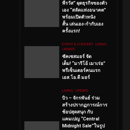
พีรวัส” ผุดธุรกิจของตัว
เอง “สลัดแห่งอนาคต”
พร้อมเปิดตัวหนัง
สั้น เล่นเอง-กำกับเอง
ครั้งแรก!
EVENT & CONCERT
LIVING
UPDATE
ซัคเซสมอร์ จัด
เต็ม
!
“มาริโอ้ เมาเร่อ”
พรีเซ็นเตอร์คนแรก
เอส
.โอ.ดี มอร์
LIVING
UPDATE
บิว – จักรพันธ์ ร่วม
สร้างปรากฏการณ์การ
ช้อปสุดสนุก กับ
แคมเปญ “Central
Midnight Sale”ในรูป