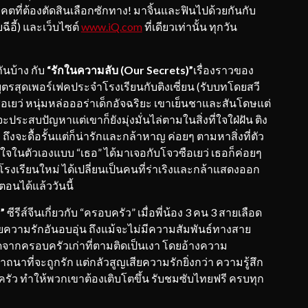
คตที่ต้องตัดสินเลือกซักทาง! มาจิ้นและฟินไปด้วยกันกับ
ฉีอี้) และเว็บไซต์
www.iQ.com
ที่เดียวเท่านั้น ทุกวัน
นบ้าง กับ
“
รักในความลับ (
Our Secrets)”
เรื่องราวของ
บุตรสุดเพอร์เฟคประจำโรงเรียนกับติงเซี่ยน (รับบทโดยสวี
จวซือเยว่ หนุ่มหล่อออร่าเด็กอัจฉริยะ เขาเย็นชาและสันโดษแต่
ระสบปัญหาแต่เขาก็ยังมุ่งมั่นไล่ตามในสิ่งที่ใจใฝ่ฝัน ติง
้ง ถึงจะดื้อรั้นแต่ก็น่ารักและกล้าหาญ ค่อยๆ ตามหาสิ่งที่ตัว
นใจในตัวเองแบบ “เธอ” ได้มาเจอกับโจวซือเยว่ เธอก็ค่อยๆ
นโรงเรียนใหม่ ได้เปลี่ยนเป็นคนที่ร่าเริงและกล้าแสดงออก
อนได้แล้ววันนี้
”
ซีรีส์จีนเกี่ยวกับ “ครอบครัว” เมื่อพี่น้อง 3 คน 3 สายเลือด
วยความรักอันอบอุ่น ถึงแม้จะไม่มีความสัมพันธ์ทางสาย
กิดจากครอบครัวเก่าที่ตามติดเป็นเงา โดยอ้างความ
นาที่จะถูกรัก แต่กลัวสูญเสียความรักยิ่งกว่า ความรู้สึก
ครัว ทำให้พวกเขาต้องเติบโตขึ้น รับชมซับไทยฟรี ครบทุก