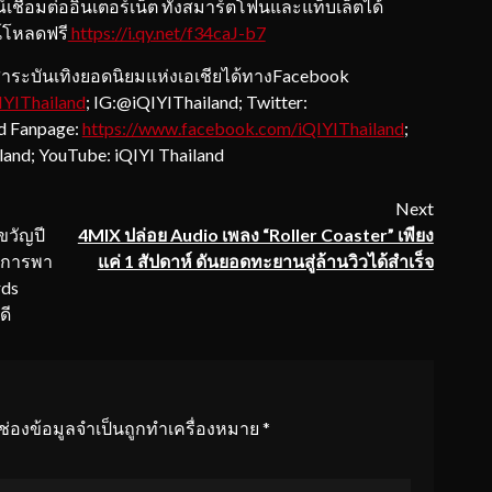
อมต่ออินเตอร์เน็ต ทั้งสมาร์ตโฟนและแท็บเล็ตได้
น์โหลดฟรี
https://i.qy.net/f34caJ-b7
บันเทิงยอดนิยมแห่งเอเชียได้ทางFacebook
IYIThailand
; IG:@iQIYIThailand; Twitter:
nd Fanpage:
https://www.facebook.com/
iQIYIThailand
;
land; YouTube: iQIYI Thailand
Next
งขวัญปี
4MIX ปล่อย Audio เพลง “Roller Coaster” เพียง
ับการพา
แค่ 1 สัปดาห์ ดันยอดทะยานสู่ล้านวิวได้สำเร็จ
rds
ดี
ช่องข้อมูลจำเป็นถูกทำเครื่องหมาย
*