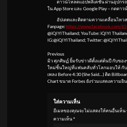
ดาวน์โหลดแอปพลิเคชัน ผ่านอุปกรณ์เชื่
ใน App Store และ Google Play – กดดาว
อัปเดตและติดตามความเคลื่อนไหวสาระ
Fanpage:
https://www.facebook.com/
iQ
@iQIYIThailand; YouTube: iQIYI Thaila
IG:@iQIYIThailand; Twitter: @iQIYIThai
Continue
Previous
มิว ศุภศิษฏ์ ยิ้มรับข่าวดีตั้งแต่ต้นปี กับขอ
Reading
ใหม่ชิ้นใหญ่ที่แฟนคลับทั่วโลกมอบให้ ก
เพลง Before 4:30 (She Said…) ติด Billboa
Chart ขนาด Forbes ยังร่วมแสดงความยิน
ใส่ความเห็น
อีเมลของคุณจะไม่แสดงให้คนอื่นเห็น
ความเห็น
*