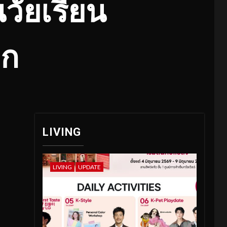
วัยเรี
ยน
็ก
LIVING
LIVING
UPDATE