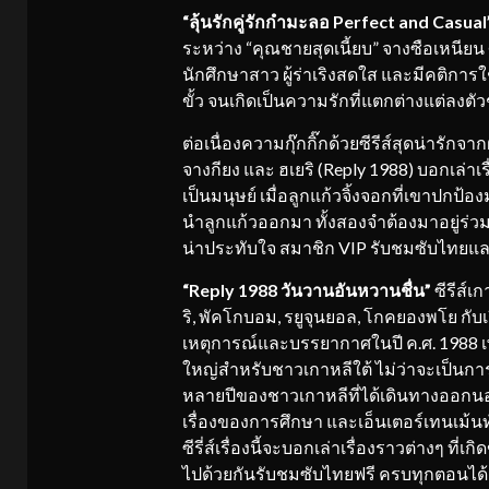
“
ลุ้นรักคู่รักกำมะลอ
Perfect and Casual
ระหว่าง “คุณชายสุดเนี้ยบ” จางซือเหนียน ศ
นักศึกษาสาว ผู้ร่าเริงสดใส และมีคติการใ
ขั้ว จนเกิดเป็นความรักที่แตกต่างแต่ลงต
ต่อเนื่องความกุ๊กกิ๊กด้วยซีรีส์สุดน่ารักจาก
จางกียง และ ฮเยริ (Reply 1988) บอกเล่าเ
เป็นมนุษย์ เมื่อลูกแก้วจิ้งจอกที่เขาปกป้อ
นำลูกแก้วออกมา ทั้งสองจำต้องมาอยู่ร่วม
น่าประทับใจ สมาชิก VIP รับชมซับไทยแล
“Reply 1988
วันวานอันหวานชื่น
”
ซีรีส์
ริ, พัคโกบอม, รยูจุนยอล, โกคยองพโย กับ
เหตุการณ์และบรรยากาศในปี ค.ศ. 1988 เพ
ใหญ่สำหรับชาวเกาหลีใต้ ไม่ว่าจะเป็นกา
หลายปีของชาวเกาหลีที่ได้เดินทางออกนอ
เรื่องของการศึกษา และเอ็นเตอร์เทนเม้น
ซีรี่ส์เรื่องนี้จะบอกเล่าเรื่องราวต่างๆ ที่เ
ไปด้วยกันรับชมซับไทยฟรี ครบทุกตอนได้แล