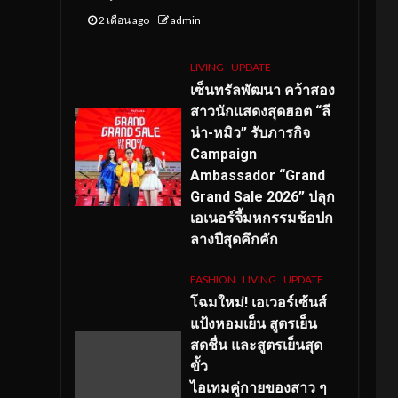
2 เดือน ago
admin
LIVING
UPDATE
เซ็นทรัลพัฒนา คว้าสอง
สาวนักแสดงสุดฮอต “ลี
น่า-หมิว” รับภารกิจ
Campaign
Ambassador “Grand
Grand Sale 2026” ปลุก
เอเนอร์จี้มหกรรมช้อปก
ลางปีสุดคึกคัก
FASHION
LIVING
UPDATE
โฉมใหม่
! เอเวอร์เซ้นส์
แป้งหอมเย็น สูตรเย็น
สดชื่น และสูตรเย็นสุด
ขั้ว
ไอเทมคู่กายของสาว ๆ