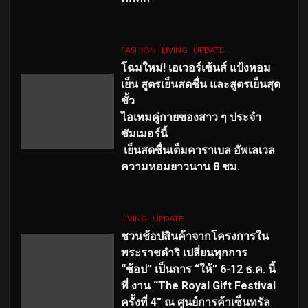
FASHION
LIVING
UPDATE
โฉมใหม่
! เอเวอร์เซ้นส์ แป้งหอม
เย็น สูตรเย็นสดชื่น และสูตรเย็นสุด
ขั้ว
ไอเทมคู่กายของสาว ๆ ประจำ
ซัมเมอร์นี้
เย็นสดชื่นเต็มคาราเบล อัพเลเวล
ความหอมยาวนาน
8
ชม.
LIVING
UPDATE
ชวนช้อปสินค้าจากโครงการใน
พระราชดำริ เปลี่ยนทุกการ
“ช้อป” เป็นการ “ให้” 6-12 ธ.ค. นี้
ที่ งาน “The Royal Gift Festival
ครั้งที่ 4” ณ ศูนย์การค้าเซ็นทรัล