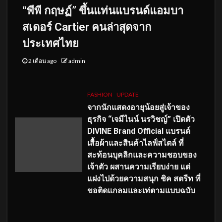
“พีพี กฤษฏ์” ขึ้นแท่นแบรนด์แอมบา
สเดอร์ Cartier คนล่าสุดจาก
ประเทศไทย
2 เดือน ago
admin
FASHION
UPDATE
จากนักแสดงอายุน้อยสู่เจ้าของ
ธุรกิจ “เจมีไนน์ นรวิชญ์” เปิดตัว
DIVINE Brand Official แบรนด์
เสื้อผ้าและสินค้าไลฟ์สไตล์ ที่
สะท้อนบุคลิกและความชอบของ
เจ้าตัว ผสานความเรียบง่าย แต่
แฝงไปด้วยความสนุก ชิค สตรีท ที่
ขอติดแกลมและเท่ตามแบบฉบับ