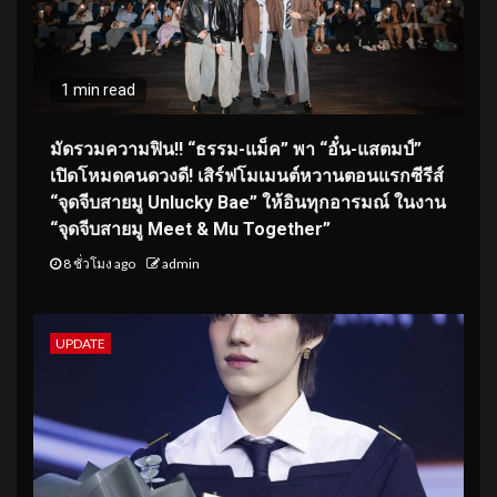
1 min read
มัดรวมความฟิน!! “ธรรม-แม็ค” พา “อั๋น-แสตมป์”
เปิดโหมดคนดวงดี! เสิร์ฟโมเมนต์หวานตอนแรกซีรีส์
“จุดจีบสายมู Unlucky Bae” ให้อินทุกอารมณ์ ในงาน
“จุดจีบสายมู Meet & Mu Together”
8 ชั่วโมง ago
admin
UPDATE