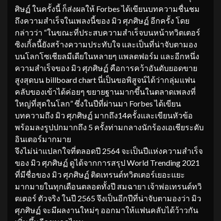
ศิษฏ์ ในครั้งนี้ ก็ส่งผลให้ Forbes ได้เขียนบทความชื่นชม
ถึงความสำเร็จในเพลงนี้ของ มิว ศุภศิษฏ์ อีกครั้ง โดย
กล่าวว่า “ในขณะที่ประสบความสำเร็จบนหน้าทวิตเตอร์
ซิงเกิ้ลนี้ยังสร้างความประทับใจ และเป็นที่น่าจับตามอง
บนโลกโซเชียลมีเดียในหลายๆ แพลตฟอร์ม และอีกหนึ่ง
ความสำเร็จของ มิว ศุภศิษฏ์ คือการคว้าอันดับยอดขาย
สูงสุดบน billboard chart นี่เป็นขอพิสูจน์ได้ว่ากลุ่มแฟน
คลับของเข้าได้ค่อยๆ ขยายฐานมากขึ้นในตลาดเพลงที่
ใหญ่ที่สุดในโลก” ซึ่งในปีที่ผ่านมา Forbes ได้เขียน
บทความถึง มิว ศุภศิษฏ์ มากถึง14ครั้งและเขียนหัวข้อ
พร้อมลงรูปปกมากถึง 5 ครั้งท่ามกลางนักร้องเอเชียระดับ
อินเตอร์มากมาย
จึงไม่น่าแปลกใจที่ตลอดปี 2564 จะเป็นปีแห่งความสำเร็จ
ของ มิว ศุภศิษฏ์ ดูได้จากการสรุป World Trending 2021
ที่มีชื่อของ มิว ศุภศิษฏ์ ติดเทรนด์ทวิตเตอร์เยอะแยะ
มากมายในทุกเดือนตลอดทั้งปี สมฉายา เจ้าพ่อเทรนด์ทวิ
ตเตอร์ ตัวจริง ในปี 2565 จึงเป็นอีกปีที่น่าจับตามองว่า มิว
ศุภศิษฏ์ จะมีผลงานใหม่ๆ ออกมาให้แฟนคลับได้ว้าวกัน