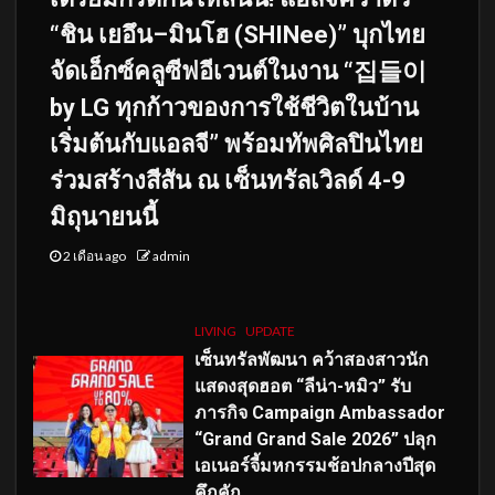
“ชิน เยอึน–มินโฮ (SHINee)” บุกไทย
จัดเอ็กซ์คลูซีฟอีเวนต์ในงาน “집들이
by LG ทุกก้าวของการใช้ชีวิตในบ้าน
เริ่มต้นกับแอลจี” พร้อมทัพศิลปินไทย
ร่วมสร้างสีสัน ณ เซ็นทรัลเวิลด์ 4-9
มิถุนายนนี้
2 เดือน ago
admin
LIVING
UPDATE
เซ็นทรัลพัฒนา คว้าสองสาวนัก
แสดงสุดฮอต “ลีน่า-หมิว” รับ
ภารกิจ Campaign Ambassador
“Grand Grand Sale 2026” ปลุก
เอเนอร์จี้มหกรรมช้อปกลางปีสุด
คึกคัก