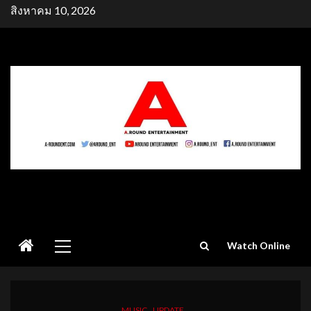
Skip
สิงหาคม 10, 2026
to
content
Primary
Watch Online
Menu
MUSIC
UPDATE