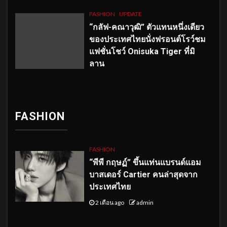
FASHION
UPDATE
“กลัฟ-คณาวุฒิ” ตัวแทนหนึ่งเดียว
ของประเทศไทยนั่งฟรอนต์โรว์ชม
แฟชั่นโชว์ Onisuka Tiger ที่มิ
ลาน
FASHION
FASHION
“พีพี กฤษฏ์” ขึ้นแท่นแบรนด์แอม
บาสเดอร์ Cartier คนล่าสุดจาก
ประเทศไทย
2 เดือน ago
admin