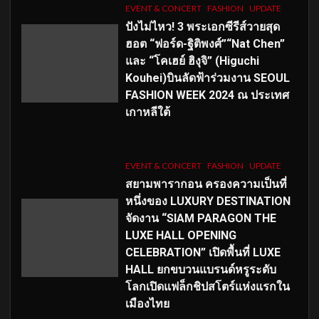
EVENT & CONCERT
FASHION
UPDATE
ปังไม่ไหว! 3 พระเอกซีรีส์วายสุด
ฮอต “ฟอร์ด-ฐิติพงศ์”“Nat Chen”
และ “โคเฮย์ ฮิงุจิ” (Higuchi
Kouhei)บินลัดฟ้าร่วมงาน SEOUL
FASHION WEEK 2024 ณ ประเทศ
เกาหลีใต้
EVENT & CONCERT
FASHION
UPDATE
สยามพารากอน ครองความเป็นที่
หนึ่งของ LUXURY DESTINATION
จัดงาน “SIAM PARAGON THE
LUXE HALL OPENING
CELEBRATION” เปิดพื้นที่ LUXE
HALL ยกขบวนแบรนด์หรูระดับ
โลกเปิดแฟล็กชิปสโตร์แห่งแรกใน
เมืองไทย