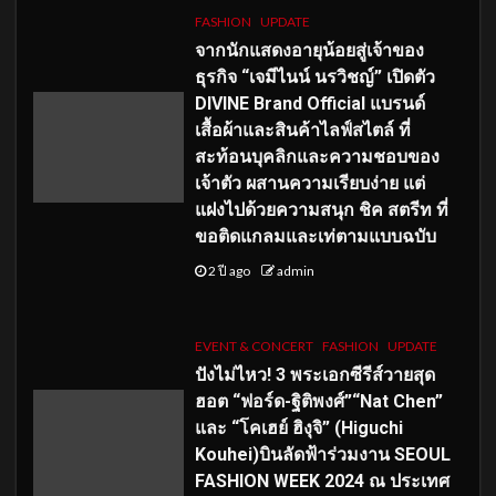
FASHION
UPDATE
จากนักแสดงอายุน้อยสู่เจ้าของ
ธุรกิจ “เจมีไนน์ นรวิชญ์” เปิดตัว
DIVINE Brand Official แบรนด์
เสื้อผ้าและสินค้าไลฟ์สไตล์ ที่
สะท้อนบุคลิกและความชอบของ
เจ้าตัว ผสานความเรียบง่าย แต่
แฝงไปด้วยความสนุก ชิค สตรีท ที่
ขอติดแกลมและเท่ตามแบบฉบับ
2 ปี ago
admin
EVENT & CONCERT
FASHION
UPDATE
ปังไม่ไหว! 3 พระเอกซีรีส์วายสุด
ฮอต “ฟอร์ด-ฐิติพงศ์”“Nat Chen”
และ “โคเฮย์ ฮิงุจิ” (Higuchi
Kouhei)บินลัดฟ้าร่วมงาน SEOUL
FASHION WEEK 2024 ณ ประเทศ