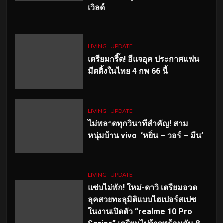
เวิลด์
LIVING
UPDATE
เตรียมกรี๊ด! อีแจอุค ประกาศแฟน
มีตติ้งในไทย 4 กพ 66 นี้
LIVING
UPDATE
ไม่พลาดทุกวินาทีสำคัญ
! สาม
หนุ่มบ้าน vivo ‘หยิ่น – วอร์ – มีน’
LIVING
UPDATE
แซ่บไม่พัก! ใหม่-ดาวิ เตรียมอวด
ลุคสวยทะลุมิติแบบไฮเปอร์สเปซ
ในงานเปิดตัว “realme 10 Pro