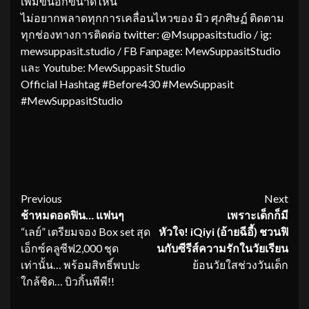
เพิ่มขึ้นอีกขนาดไหน
ไม่อยากพลาดทุกการเคลื่อนไหวของ มิว ศุภศิษฏ์ ติดตาม
ทุกช่องทางการติดต่อ twitter: @Msuppasitstudio / ig:
mewsuppasit.studio / FB Fanpage: MewSuppasitStudio
และ Youtube: MewSuppasit Studio
Official Hashtag #Before430 #MewSuppasit
#MewSuppasitStudio
Continue
Previous
Next
ช้าหมดอดฟิน
…
แฟนๆ
เพราะเด็กก็มี
Reading
“เลย์” เตรียมจอง Box set สุด
หัวใจ!
iQiyi (อ้ายฉีอี้) ชวนฟิ
เอ็กซ์คลูซีฟ2,000 ชุด
นกับซีรีส์ความรักในวัยเรี
ยน
เท่านั้น… พร้อมสิทธิ์พบปะ
ย้อนวัยใสช่วงวันเด็ก
ใกล้ชิด… บิวกิ้นพีพี!!