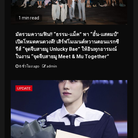
1 min read
มัดรวมความฟิน!! “ธรรม-แม็ค” พา “อั๋น-แสตมป์”
เปิดโหมดคนดวงดี! เสิร์ฟโมเมนต์หวานตอนแรกซี
รีส์ “จุดจีบสายมู Unlucky Bae” ให้อินทุกอารมณ์
ในงาน “จุดจีบสายมู Meet & Mu Together”
8 ชั่วโมง ago
admin
UPDATE