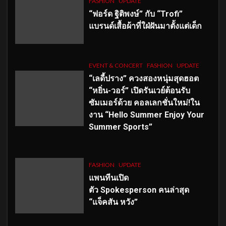
FASHION
UPDATE
“ฟอร์ด ฐิติพงษ์” กับ “Trofi”
แบรนด์เสื้อผ้าที่ใฝ่ฝันมาตั้งแต่เด็ก
EVENT & CONCERT
FASHION
UPDATE
“เลดี้ปราง” ควงสองหนุ่มสุดฮอต
“หยิ่น-วอร์” เปิดรันเวย์ต้อนรับ
ซัมเมอร์ด้วย คอลเลกชั่นใหม่!ใน
งาน “Hello Summer Enjoy Your
Summer Sports”
FASHION
UPDATE
แพนทีนเปิด
ตัว
Spokesperson คนล่าสุด
“แจ็คสัน หวัง”