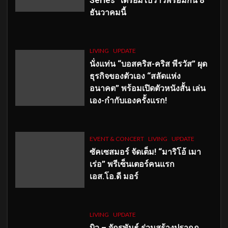
Series” เตรียมไปว้าวพร้อมกัน 8
ธันวาคมนี้
LIVING
UPDATE
นั่งแท่น “บอสคริส-คริส พีรวัส” ผุด
ธุรกิจของตัวเอง “สลัดแห่ง
อนาคต” พร้อมเปิดตัวหนังสั้น เล่น
เอง-กำกับเองครั้งแรก!
EVENT & CONCERT
LIVING
UPDATE
ซัคเซสมอร์ จัดเต็ม
!
“มาริโอ้ เมา
เร่อ” พรีเซ็นเตอร์คนแรก
เอส
.โอ.ดี มอร์
LIVING
UPDATE
บิว – จักรพันธ์ ร่วมสร้างปรากฏ