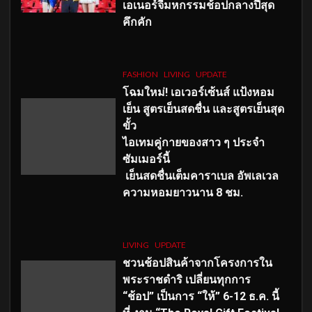
เอเนอร์จี้มหกรรมช้อปกลางปีสุด
คึกคัก
FASHION
LIVING
UPDATE
โฉมใหม่
! เอเวอร์เซ้นส์ แป้งหอม
เย็น สูตรเย็นสดชื่น และสูตรเย็นสุด
ขั้ว
ไอเทมคู่กายของสาว ๆ ประจำ
ซัมเมอร์นี้
เย็นสดชื่นเต็มคาราเบล อัพเลเวล
ความหอมยาวนาน
8
ชม.
LIVING
UPDATE
ชวนช้อปสินค้าจากโครงการใน
พระราชดำริ เปลี่ยนทุกการ
“ช้อป” เป็นการ “ให้” 6-12 ธ.ค. นี้