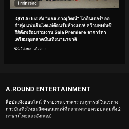
1 min read
iQIYI Artist ส่ง “มอส ภาณุวัฒน์” โกอินเตอร์! ออ
ร่าพุ่ง แฟนอินโดแห่ต้อนรับห้างแตก! คว้าบทเด่นซี
รีส์ดังพร้อมร่วมงาน Gala Premiere จาการ์ตา
เตรียมลุยตลาดบันเทิงนานาชาติ
1 วัน ago
admin
A.ROUND ENTERTAINMENT
สื่อบันเทิงออนไลน์ ที่รายงานข่าวสาร เหตุการณ์ในแวดวง
การบันเทิงไทย ผลิตคอนเทนท์ที่หลากหลาย ครอบคลุมทั้ง 2
ภาษา (ไทยและอังกฤษ)