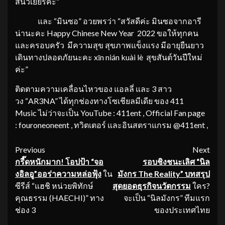
สนิวเยียร์ค่ะ”
และ “มินซอ” อวยพรว่า “สวัสดีค่ะ มินซอจากอารี
น่านะคะ Happy Chinese New Year 2022 ขอให้ทุกคน
และครอบครัว มีความสุข สุขภาพแข็งแรง มีอายุยืนยาว
เดินทางปลอดภัยนะคะ xīn nián kuài lè สุขสันต์วันปีใหม่
ค่ะ”
ติดตามความเคลื่อนไหวของ แอลลี่ และ 3 สาว
วง “AR3NA” ได้ทุกช่องทางโซเชียลมีเดีย ของ 411
Music ไม่ว่าจะเป็น YouTube : 411ent , Official Fan page
: fouroneoneent , ทวิตเตอร์ และอินสตราแกรม @411ent ,
Continue
Previous
Next
กรี๊ดหนักมาก
!
โอปป้า “จอ
รอบชิงชนะเลิศ
“
นิล
Reading
งอิลอู”
ออร่าความหล่อฟุ้ง
ใน
มังกร
The Reality
”
บทสรุป
ซีรีส์ “แฮชิ หน่วยพิทักษ์
สุดยอดธุรกิจนวัตกรรม
ใคร?
คุณธรรม (HAECHI)” ทาง
จะเป็น “นิลมังกร” ทีมแรก
ช่อง 3
ของประเทศไทย