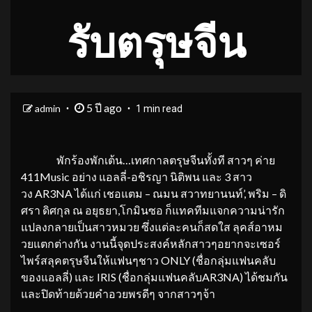
รับตรุษจีน
5 ปี ago
admin
1 min read
พักร้องพักเต้น…เทศกาลตรุษจีนทั้งที สาวๆ ค่าย
411Music อย่าง แอลลี่-อชิรญา นิติพน และ 3 สาว
วง AR3NA ได้แก่ เชอแตม – ณมน สวาทยานนท์’, พริม – ดิ
ศรา ดิศกุล ณ อยุธยา,โกมินซอ ก็แทคทีมแจกความน่ารัก
แปลงกลายเป็นสาวหมวย ซึ่งแต่ละคนก็สดใส ลุคส์อาหม
วยแตกต่างกัน งานนี้จุดประสงค์หลักสาวๆอยากจะเซอร์
ไพร์สลุคตรุษจีนให้แฟนๆชาว ONLY (ชื่อกลุ่มแฟนคลับ
ของแอลลี่) และ IRIS (ชื่อกลุ่มแฟนคลับAR3NA) ได้ชมกัน
และปิดท้ายด้วยคำอวยพรดีๆ จากสาวๆจ้า