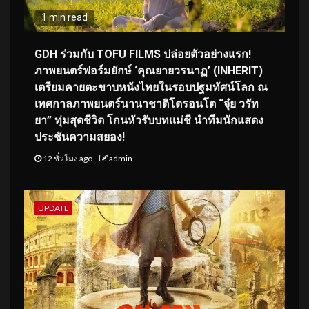
1 min read
GDH ร่วมกับ TOFU FILMS ปล่อยตัวอย่างแรก!
ภาพยนตร์ฟอร์มยักษ์ ‘คุณยายวรนาฏ’ (INHERIT)
เตรียมคายตะขาบหนังไทยในรอบปฐมทัศน์โลก ณ
เทศกาลภาพยนตร์นานาชาติโตรอนโต “จุ๋ย วรัท
ยา” ทุ่มสุดชีวิต โกนหัวรับบทแม่ชี นำทีมนักแสดง
ประชันความสยอง!
12 ชั่วโมง ago
admin
UPDATE