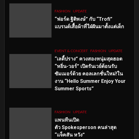
FASHION
UPDATE
“ฟอร์ด ฐิติพงษ์” กับ “Trofi”
แบรนด์เสื้อผ้าที่ใฝ่ฝันมาตั้งแต่เด็ก
EVENT & CONCERT
FASHION
UPDATE
“เลดี้ปราง” ควงสองหนุ่มสุดฮอต
“หยิ่น-วอร์” เปิดรันเวย์ต้อนรับ
ซัมเมอร์ด้วย คอลเลกชั่นใหม่!ใน
งาน “Hello Summer Enjoy Your
Summer Sports”
FASHION
UPDATE
แพนทีนเปิด
ตัว
Spokesperson คนล่าสุด
“แจ็คสัน หวัง”