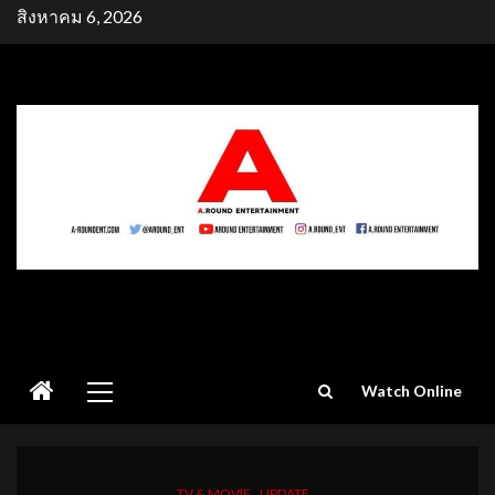
Skip
สิงหาคม 6, 2026
to
content
Primary
Watch Online
Menu
TV & MOVIE
UPDATE