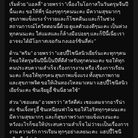
เริ่มด้วย “แอลลี่” อวยพรว่า “เนื่องในโอกาสในวันตรุษจีนปี
นี้นะคะ ขอให้พี่ๆ น้องๆทุกๆคนนะคะ มีความสุขมากๆ
สุขภาพแข็งแรง ร่ำรวยและก็โชคดีนะและก็ในช่วง
สถานการณ์โควิดตอนนี้ด้วย ดูแลตัวเองดีๆนะคะ เป็นห่วง
ทุกคนนะคะ ใส่แมสและก็ล้างมือบ่อยๆ และก็ปีนี้เนี่ย เรา
อาจจะได้มีโอกาสเจอกัน กงเออร์ซินสี่ค่ะ”
ด้าน “พริม” อวยพรว่า “แฮปปี้ไชนีสนิวเยียร์นะคะทุกๆคน
ก็ขอให้ตรุษจีนปีนี้เป็นปีที่ดีสำหรับทุกคนนะคะ ขอให้ทุก
คนประสบความสำเร็จ เรื่องการงาน หรือ เรื่องการเรียน
นะคะ ก็ขอให้ทุกๆคน สุขภาพแข็งแรง ทั้งสุขภาพกาย
และสุขภาพจิต ขอให้เงินทองไหลมาเทมา แฮปปี้ไชนีสนิว
เยียร์นะคะ ซินเจียยูอี้ ซินนี่ฮวดใช้”
ส่วน “เชอแตม” อวยพรว่า “สวัสดีค่ะ เชอแตมจากอารีน่า
ค่ะ ซินเจิ้งหรูอี้ ซินเหนียนฟาไฉ ขอให้ไอริสทุกๆคนนะคะ
มีความสุขมากๆ และก็สุขภาพร่างกายแข็งแรงนะคะ
หวังอะไรก็ขอให้ประสบความสำเร็จ ไม่ว่าจะเป็นเรื่องการ
งาน ความรัก การเรียน ทุกๆอย่างเลยนะคะ แฮปปี้ไชนี