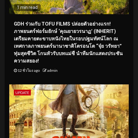
1 min read
GDH ร่วมกับ TOFU FILMS ปล่อยตัวอย่างแรก!
ภาพยนตร์ฟอร์มยักษ์ ‘คุณยายวรนาฏ’ (INHERIT)
เตรียมคายตะขาบหนังไทยในรอบปฐมทัศน์โลก ณ
เทศกาลภาพยนตร์นานาชาติโตรอนโต “จุ๋ย วรัทยา”
ทุ่มสุดชีวิต โกนหัวรับบทแม่ชี นำทีมนักแสดงประชัน
ความสยอง!
12 ชั่วโมง ago
admin
UPDATE