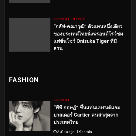
FASHION
UPDATE
“กลัฟ-คณาวุฒิ” ตัวแทนหนึ่งเดียว
ของประเทศไทยนั่งฟรอนต์โรว์ชม
แฟชั่นโชว์ Onisuka Tiger ที่มิ
ลาน
FASHION
FASHION
“พีพี กฤษฏ์” ขึ้นแท่นแบรนด์แอม
บาสเดอร์ Cartier คนล่าสุดจาก
ประเทศไทย
2 เดือน ago
admin