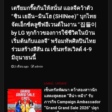
เตรียมกรี๊ดกันให้สนั่น! แอลจีคว้าตัว
“ชิน เยอึน–มินโฮ (SHINee)” บุกไทย
จัดเอ็กซ์คลูซีฟอีเวนต์ในงาน “집들이
by LG ทุกก้าวของการใช้ชีวิตในบ้าน
เริ่มต้นกับแอลจี” พร้อมทัพศิลปินไทย
ร่วมสร้างสีสัน ณ เซ็นทรัลเวิลด์ 4-9
มิถุนายนนี้
2 เดือน ago
admin
LIVING
UPDATE
เซ็นทรัลพัฒนา คว้าสองสาวนัก
แสดงสุดฮอต “ลีน่า-หมิว” รับ
ภารกิจ Campaign Ambassador
“Grand Grand Sale 2026” ปลุก