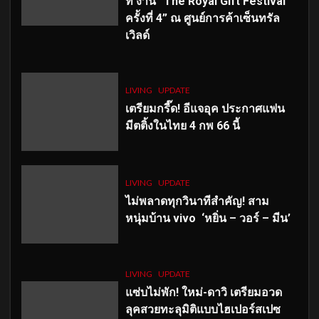
ที่ งาน “The Royal Gift Festival
ครั้งที่ 4” ณ ศูนย์การค้าเซ็นทรัล
เวิลด์
LIVING
UPDATE
เตรียมกรี๊ด! อีแจอุค ประกาศแฟน
มีตติ้งในไทย 4 กพ 66 นี้
LIVING
UPDATE
ไม่พลาดทุกวินาทีสำคัญ
! สาม
หนุ่มบ้าน vivo ‘หยิ่น – วอร์ – มีน’
LIVING
UPDATE
แซ่บไม่พัก! ใหม่-ดาวิ เตรียมอวด
ลุคสวยทะลุมิติแบบไฮเปอร์สเปซ