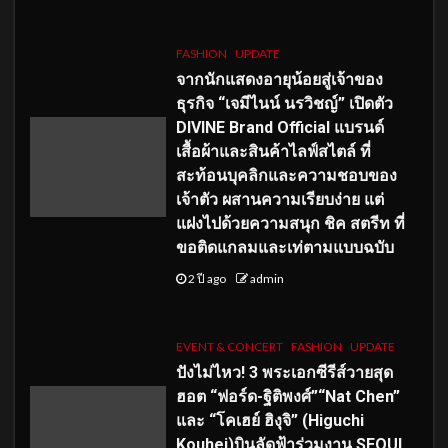
FASHION
UPDATE
จากนักแสดงอายุน้อยสู่เจ้าของ
ธุรกิจ “เจมีไนน์ นรวิชญ์” เปิดตัว
DIVINE Brand Official แบรนด์
เสื้อผ้าและสินค้าไลฟ์สไตล์ ที่
สะท้อนบุคลิกและความชอบของ
เจ้าตัว ผสานความเรียบง่าย แต่
แฝงไปด้วยความสนุก ชิค สตรีท ที่
ขอติดแกลมและเท่ตามแบบฉบับ
2 ปี ago
admin
EVENT & CONCERT
FASHION
UPDATE
ปังไม่ไหว! 3 พระเอกซีรีส์วายสุด
ฮอต “ฟอร์ด-ฐิติพงศ์”“Nat Chen”
และ “โคเฮย์ ฮิงุจิ” (Higuchi
Kouhei)บินลัดฟ้าร่วมงาน SEOUL