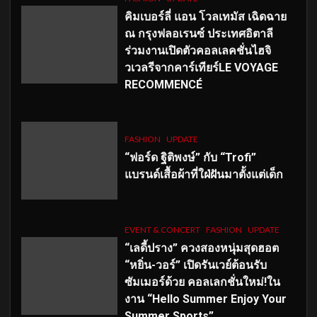
คิมเบอร์ลี่ แอน โวลเทมัส เฉิดฉาย
ณ กรุงฟลอเรนซ์ ประเทศอิตาลี
ร่วมงานเปิดตัวคอลเลคชั่นไฮจิ
วเวลรีจากคาร์เทียร์LE VOYAGE
RECOMMENCÉ
FASHION
UPDATE
“ฟอร์ด ฐิติพงษ์” กับ “Trofi”
แบรนด์เสื้อผ้าที่ใฝ่ฝันมาตั้งแต่เด็ก
EVENT & CONCERT
FASHION
UPDATE
“เลดี้ปราง” ควงสองหนุ่มสุดฮอต
“หยิ่น-วอร์” เปิดรันเวย์ต้อนรับ
ซัมเมอร์ด้วย คอลเลกชั่นใหม่!ใน
งาน “Hello Summer Enjoy Your
Summer Sports”