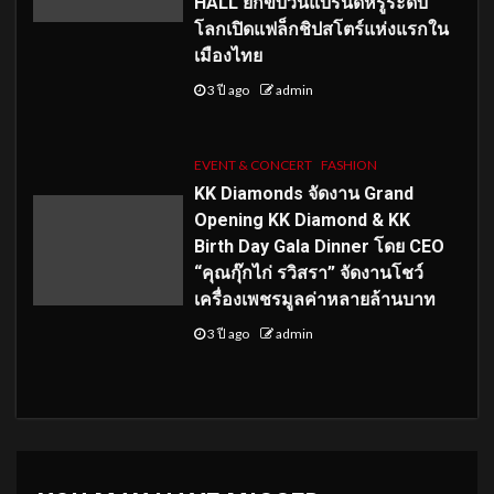
HALL ยกขบวนแบรนด์หรูระดับ
โลกเปิดแฟล็กชิปสโตร์แห่งแรกใน
เมืองไทย
3 ปี ago
admin
EVENT & CONCERT
FASHION
KK Diamonds จัดงาน Grand
Opening KK Diamond & KK
Birth Day Gala Dinner โดย CEO
“คุณกุ๊กไก่ รวิสรา” จัดงานโชว์
เครื่องเพชรมูลค่าหลายล้านบาท
3 ปี ago
admin