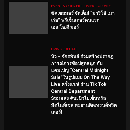
EVENT & CONCERT
LIVING
UPDATE
ซัคเซสมอร์ จัดเต็ม
!
“มาริโอ้ เมา
เร่อ” พรีเซ็นเตอร์คนแรก
เอส
.โอ.ดี มอร์
LIVING
UPDATE
บิว – จักรพันธ์ ร่วมสร้างปรากฏ
การณ์การช้อปสุดสนุก กับ
แคมเปญ “Central Midnight
Sale”ในรูปแบบ On The Way
Live ครั้งแรก! ผ่าน Tik Tok
Central Department
Storeส่ง #บะบิวไปเซ็นทรัล
มิดไนท์เซล ทะยานติดเทรนด์ทวิต
เตอร์!