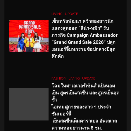
LIVING
UPDATE
เซ็นทรัลพัฒนา คว้าสองสาวนัก
แสดงสุดฮอต “ลีน่า-หมิว” รับ
ภารกิจ Campaign Ambassador
“Grand Grand Sale 2026” ปลุก
เอเนอร์จี้มหกรรมช้อปกลางปีสุด
คึกคัก
FASHION
LIVING
UPDATE
โฉมใหม่
! เอเวอร์เซ้นส์ แป้งหอม
เย็น สูตรเย็นสดชื่น และสูตรเย็นสุด
ขั้ว
ไอเทมคู่กายของสาว ๆ ประจำ
ซัมเมอร์นี้
เย็นสดชื่นเต็มคาราเบล อัพเลเวล
ความหอมยาวนาน
8
ชม.