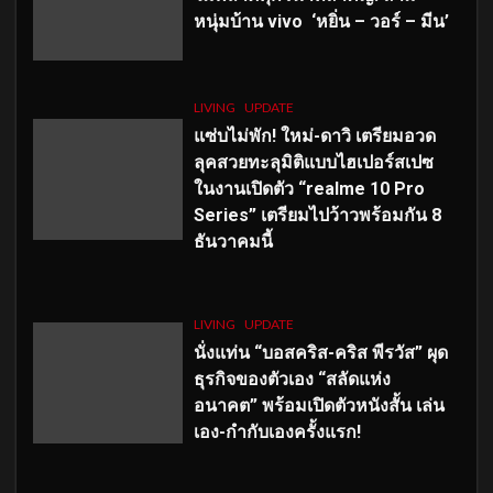
หนุ่มบ้าน vivo ‘หยิ่น – วอร์ – มีน’
LIVING
UPDATE
แซ่บไม่พัก! ใหม่-ดาวิ เตรียมอวด
ลุคสวยทะลุมิติแบบไฮเปอร์สเปซ
ในงานเปิดตัว “realme 10 Pro
Series” เตรียมไปว้าวพร้อมกัน 8
ธันวาคมนี้
LIVING
UPDATE
นั่งแท่น “บอสคริส-คริส พีรวัส” ผุด
ธุรกิจของตัวเอง “สลัดแห่ง
อนาคต” พร้อมเปิดตัวหนังสั้น เล่น
เอง-กำกับเองครั้งแรก!