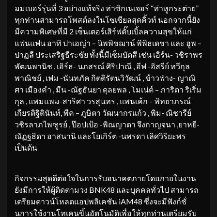
มมเบอร์รุ่นที่ 3 อย่างแท้จริง ท่าซิกเนเจอร์ “ท่าหูกระต่าย”
ทุกท่านสามารถโพสต์ลงในโซเซียลสุดคิ้วท์ นอกจากนี้ยัง
มีความพิเศษที่มี 2 เซ็นเตอร์เสิร์ฟดั๊บเบิ้ลความสุขให้แก่
แฟนแฟน อาทิ ปาเอญ่า – นิพพิชฌาน์ พิพิธเดชา และ ฮูพ –
ปาฏลี ประเสริฐธีระชัย ทั้งนี้มีเซ็มบัตสึ เช่น เอิร์น- วชิราพร
พัฒนพานิช , เอิร์ธ- นภสรณ์ ศิริปาณี , อีฟ -อิสรีย์ ทวีกุล
พาณิชย์ , เฟม -นันทภัค กิตติรัตนวิวัฒน์ , ข้าวฟ่าง- ญาณิ
ศา เมืองคำ , มีน -ณัฐธันยา ดุลยพล , โมเน่ต์ – ภาริตา ริเริ่ม
กุล , แพมแพม-สาริศา วรสุนทร , แพนเค้ก – พิทยาภรณ์
เกียรติฐิตินันท์, พีค – ภูษิตา วัฒนากรแก้ว , พิม- ณิชารีย์
วชิรลาภไพฑูรย์ , ป๊อปเป้อ -พิณญาดา จึงกาญจนา ,ยาหยี-
ณัฏฐธิดา อาสนานิ และโยเกิร์ต -นพรดา เลิศวิริยะพร
เป็นต้น
กิจกรรมสุดดีต่อใจในการรับอนาคตภายโดยภายในงาน
ยังมีการให้ผู้ติดตามวง BNK48 และบุคคลทั่วไป สามารถ
เตรียมดาวน์โหลดแอปพลิเคชัน iAM48 ซึ่งจะมีฟังก์ชั่
นการใช้งานโทเคนขึ้นอัตโนมัติเพื่อให้ทุกท่านเตรียมรับ