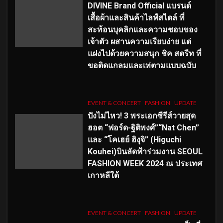
DIVINE Brand Official แบรนด์
เสื้อผ้าและสินค้าไลฟ์สไตล์ ที่
สะท้อนบุคลิกและความชอบของ
เจ้าตัว ผสานความเรียบง่าย แต่
แฝงไปด้วยความสนุก ชิค สตรีท ที่
ขอติดแกลมและเท่ตามแบบฉบับ
EVENT & CONCERT
FASHION
UPDATE
ปังไม่ไหว! 3 พระเอกซีรีส์วายสุด
ฮอต “ฟอร์ด-ฐิติพงศ์”“Nat Chen”
และ “โคเฮย์ ฮิงุจิ” (Higuchi
Kouhei)บินลัดฟ้าร่วมงาน SEOUL
FASHION WEEK 2024 ณ ประเทศ
เกาหลีใต้
EVENT & CONCERT
FASHION
UPDATE