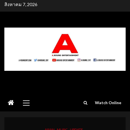
Skip
สิงหาคม 7, 2026
to
content
Primary
Watch Online
Menu
ASIAN
MUSIC
UPDATE