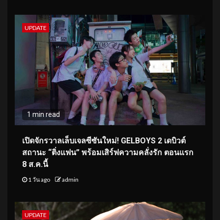
UPDATE
1 min read
เปิดจักรวาลเล็บเจลซีซันใหม่! GELBOYS 2 เดบิวต์
สถานะ “ติ่งแฟน” พร้อมเสิร์ฟความคลั่งรัก ตอนแรก
8 ส.ค.นี้
1 วัน ago
admin
UPDATE