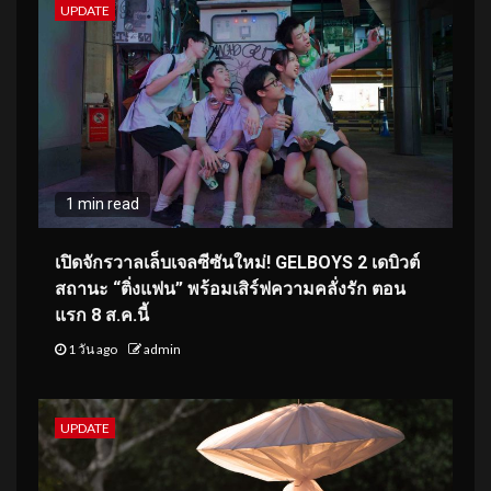
UPDATE
1 min read
เปิดจักรวาลเล็บเจลซีซันใหม่! GELBOYS 2 เดบิวต์
สถานะ “ติ่งแฟน” พร้อมเสิร์ฟความคลั่งรัก ตอน
แรก 8 ส.ค.นี้
1 วัน ago
admin
UPDATE