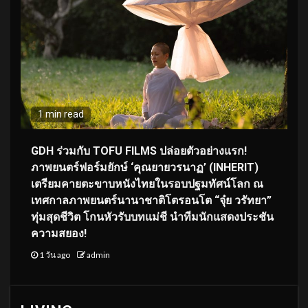
1 min read
GDH ร่วมกับ TOFU FILMS ปล่อยตัวอย่างแรก!
ภาพยนตร์ฟอร์มยักษ์ ‘คุณยายวรนาฏ’ (INHERIT)
เตรียมคายตะขาบหนังไทยในรอบปฐมทัศน์โลก ณ
เทศกาลภาพยนตร์นานาชาติโตรอนโต “จุ๋ย วรัทยา”
ทุ่มสุดชีวิต โกนหัวรับบทแม่ชี นำทีมนักแสดงประชัน
ความสยอง!
1 วัน ago
admin