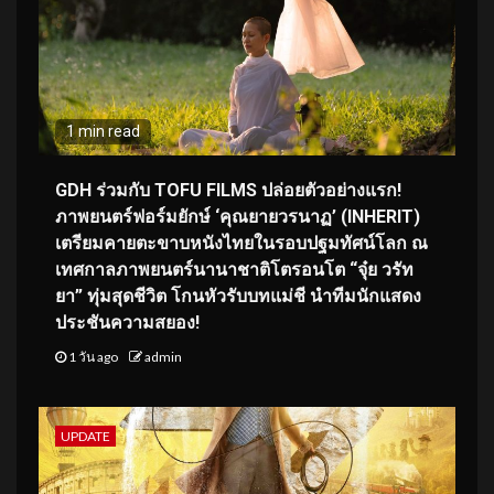
1 min read
GDH ร่วมกับ TOFU FILMS ปล่อยตัวอย่างแรก!
ภาพยนตร์ฟอร์มยักษ์ ‘คุณยายวรนาฏ’ (INHERIT)
เตรียมคายตะขาบหนังไทยในรอบปฐมทัศน์โลก ณ
เทศกาลภาพยนตร์นานาชาติโตรอนโต “จุ๋ย วรัท
ยา” ทุ่มสุดชีวิต โกนหัวรับบทแม่ชี นำทีมนักแสดง
ประชันความสยอง!
1 วัน ago
admin
UPDATE