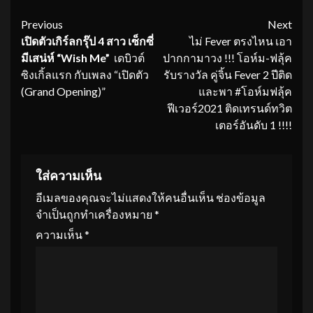
Continue
Previous
Next
เปิดตัวเกิร์ลกรุ๊ป 4 สาว เซ็กซี่
ไม่ Fever ตรงไหน เอา
Reading
มีเสน่ห์ “
Wish Me”
เดบิวต์
ปากกามาวง !!! โอห์ม-ฟลุ้ค
ซิงเกิ้ลแรก กับเพลง “เปิดตัว
รับรางวัล คู่จิ้น Fever 2 ปีติด
(Grand Opening)”
และพา #โอห์มฟลุ้ค
ฟีเวอร์2021 ติดเทรนด์ทวิต
เตอร์อันดับ 1 !!!!
ใส่ความเห็น
อีเมลของคุณจะไม่แสดงให้คนอื่นเห็น
ช่องข้อมูล
จำเป็นถูกทำเครื่องหมาย
*
ความเห็น
*