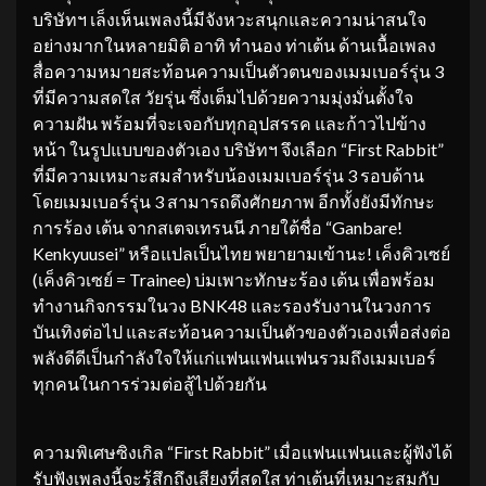
บริษัทฯ เล็งเห็นเพลงนี้มีจังหวะสนุกและความน่าสนใจ
อย่างมากในหลายมิติ อาทิ ทำนอง ท่าเต้น ด้านเนื้อเพลง
สื่อความหมายสะท้อนความเป็นตัวตนของเมมเบอร์รุ่น 3
ที่มีความสดใส วัยรุ่น ซึ่งเต็มไปด้วยความมุ่งมั่นตั้งใจ
ความฝัน พร้อมที่จะเจอกับทุกอุปสรรค และก้าวไปข้าง
หน้า ในรูปแบบของตัวเอง บริษัทฯ จึงเลือก “First Rabbit”
ที่มีความเหมาะสมสำหรับน้องเมมเบอร์รุ่น 3 รอบด้าน
โดยเมมเบอร์รุ่น 3 สามารถดึงศักยภาพ อีกทั้งยังมีทักษะ
การร้อง เต้น จากสเตจเทรนนี ภายใต้ชื่อ “Ganbare!
Kenkyuusei” หรือแปลเป็นไทย พยายามเข้านะ! เค็งคิวเซย์
(เค็งคิวเซย์ = Trainee) บ่มเพาะทักษะร้อง เต้น เพื่อพร้อม
ทำงานกิจกรรมในวง BNK48 และรองรับงานในวงการ
บันเทิงต่อไป และสะท้อนความเป็นตัวของตัวเองเพื่อส่งต่อ
พลังดีดีเป็นกำลังใจให้แก่แฟนแฟนแฟนรวมถึงเมมเบอร์
ทุกคนในการร่วมต่อสู้ไปด้วยกัน
ความพิเศษซิงเกิล “First Rabbit” เมื่อแฟนแฟนและผู้ฟังได้
รับฟังเพลงนี้จะรู้สึกถึงเสียงที่สดใส ท่าเต้นที่เหมาะสมกับ