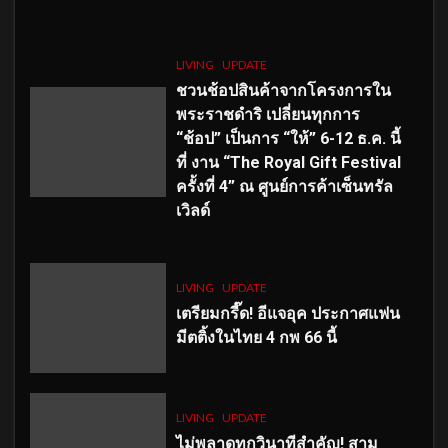
LIVING
UPDATE
ชวนช้อปสินค้าจากโครงการใน
พระราชดำริ เปลี่ยนทุกการ
“ช้อป” เป็นการ “ให้” 6-12 ธ.ค. นี้
ที่ งาน “The Royal Gift Festival
ครั้งที่ 4” ณ ศูนย์การค้าเซ็นทรัล
เวิลด์
LIVING
UPDATE
เตรียมกรี๊ด! อีแจอุค ประกาศแฟน
มีตติ้งในไทย 4 กพ 66 นี้
LIVING
UPDATE
ไม่พลาดทุกวินาทีสำคัญ
! สาม