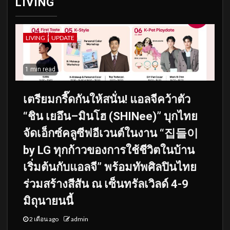
LIVING
LIVING
UPDATE
1 min read
เตรียมกรี๊ดกันให้สนั่น! แอลจีคว้าตัว
“ชิน เยอึน–มินโฮ (SHINee)” บุกไทย
จัดเอ็กซ์คลูซีฟอีเวนต์ในงาน “집들이
by LG ทุกก้าวของการใช้ชีวิตในบ้าน
เริ่มต้นกับแอลจี” พร้อมทัพศิลปินไทย
ร่วมสร้างสีสัน ณ เซ็นทรัลเวิลด์ 4-9
มิถุนายนนี้
2 เดือน ago
admin