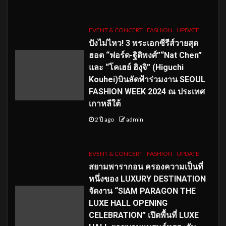
EVENT & CONCERT
FASHION
UPDATE
ปังไม่ไหว! 3 พระเอกซีรีส์วายสุด
ฮอต “ฟอร์ด-ฐิติพงศ์”“Nat Chen”
และ “โคเฮย์ ฮิงุจิ” (Higuchi
Kouhei)บินลัดฟ้าร่วมงาน SEOUL
FASHION WEEK 2024 ณ ประเทศ
เกาหลีใต้
2 ปี ago
admin
EVENT & CONCERT
FASHION
UPDATE
สยามพารากอน ครองความเป็นที่
หนึ่งของ LUXURY DESTINATION
จัดงาน “SIAM PARAGON THE
LUXE HALL OPENING
CELEBRATION” เปิดพื้นที่ LUXE