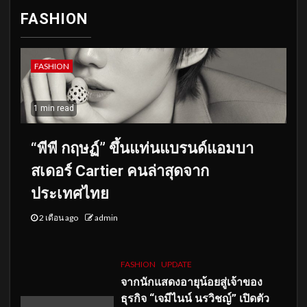
FASHION
FASHION
1 min read
“พีพี กฤษฏ์” ขึ้นแท่นแบรนด์แอมบา
สเดอร์ Cartier คนล่าสุดจาก
ประเทศไทย
2 เดือน ago
admin
FASHION
UPDATE
จากนักแสดงอายุน้อยสู่เจ้าของ
ธุรกิจ “เจมีไนน์ นรวิชญ์” เปิดตัว