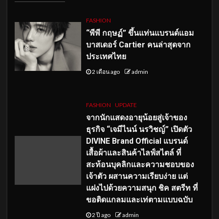
FASHION
“พีพี กฤษฏ์” ขึ้นแท่นแบรนด์แอม
บาสเดอร์ Cartier คนล่าสุดจาก
ประเทศไทย
2 เดือน ago
admin
FASHION
UPDATE
จากนักแสดงอายุน้อยสู่เจ้าของ
ธุรกิจ “เจมีไนน์ นรวิชญ์” เปิดตัว
DIVINE Brand Official แบรนด์
เสื้อผ้าและสินค้าไลฟ์สไตล์ ที่
สะท้อนบุคลิกและความชอบของ
เจ้าตัว ผสานความเรียบง่าย แต่
แฝงไปด้วยความสนุก ชิค สตรีท ที่
ขอติดแกลมและเท่ตามแบบฉบับ
2 ปี ago
admin