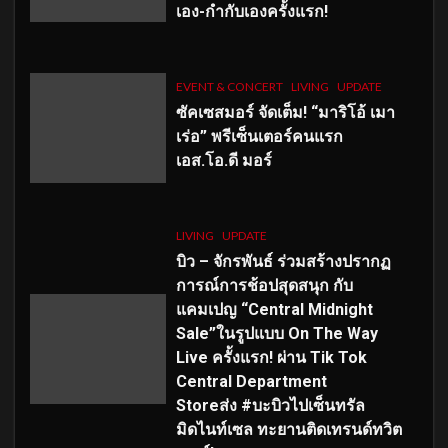
เอง-กำกับเองครั้งแรก!
EVENT & CONCERT
LIVING
UPDATE
ซัคเซสมอร์ จัดเต็ม
!
“มาริโอ้ เมา
เร่อ” พรีเซ็นเตอร์คนแรก
เอส
.โอ.ดี มอร์
LIVING
UPDATE
บิว – จักรพันธ์ ร่วมสร้างปรากฏ
การณ์การช้อปสุดสนุก กับ
แคมเปญ “Central Midnight
Sale”ในรูปแบบ On The Way
Live ครั้งแรก! ผ่าน Tik Tok
Central Department
Storeส่ง #บะบิวไปเซ็นทรัล
มิดไนท์เซล ทะยานติดเทรนด์ทวิต