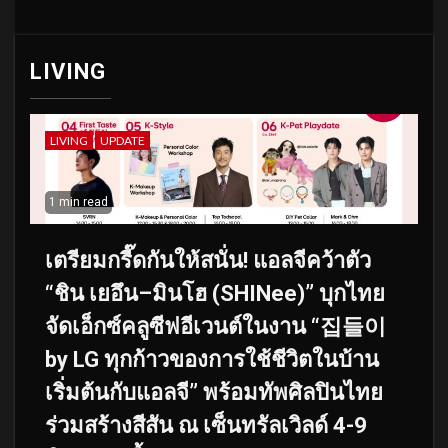
LIVING
LIVING
UPDATE
1 min read
เตรียมกรี๊ดกันให้สนั่น! แอลจีคว้าตัว
“ชิน เยอึน–มินโฮ (SHINee)” บุกไทย
จัดเอ็กซ์คลูซีฟอีเวนต์ในงาน “집들이
by LG ทุกก้าวของการใช้ชีวิตในบ้าน
เริ่มต้นกับแอลจี” พร้อมทัพศิลปินไทย
ร่วมสร้างสีสัน ณ เซ็นทรัลเวิลด์ 4-9