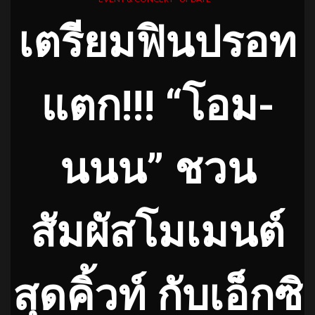
เตรียมฟินปรอท
แตก!!! “โอม-
นนน” ชวน
สัมผัสโมเมนต์
สุดคิ้วท์ กับเอ็กซิ