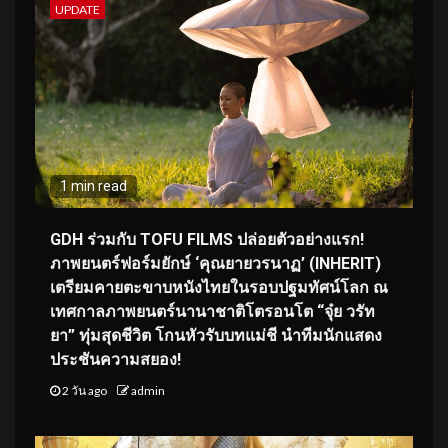
UPDATE
1 min read
GDH ร่วมกับ TOFU FILMS ปล่อยตัวอย่างแรก!
ภาพยนตร์ฟอร์มยักษ์ ‘คุณยายวรนาฏ’ (INHERIT)
เตรียมคายตะขาบหนังไทยในรอบปฐมทัศน์โลก ณ
เทศกาลภาพยนตร์นานาชาติโตรอนโต “จุ๋ย วรัท
ยา” ทุ่มสุดชีวิต โกนหัวรับบทแม่ชี นำทีมนักแสดง
ประชันความสยอง!
2 วัน ago
admin