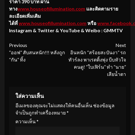
ราคา
390
บาท
ผ่าน
ทาง
www.houseofillumination.com
และ
ติดตามราย
ละเอียดเพิ่มเติม
ได้ที่
www.houseofillumination.com
หรือ
www.facebook.c
Instagram & Twitter & YouTube & Weibo : GMMTV
Continue
Previous
Next
“ออฟ” สับสนหนัก!!! หลังถูก
อินหนัก “สร้อยสะบันงา” รถ
Reading
“กัน” ทิ้ง
ทัวร์ลง พาเรตติ้งพุ่ง บีบหัวใจ
คนดู! “ใบเฟิร์น” ทำ “นาย”
เสียน้ำตา
ใส่ความเห็น
อีเมลของคุณจะไม่แสดงให้คนอื่นเห็น
ช่องข้อมูล
จำเป็นถูกทำเครื่องหมาย
*
ความเห็น
*