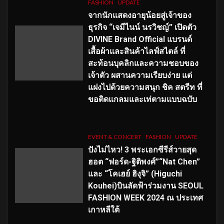
FASHION
UPDATE
จากนักแสดงอายุน้อยสู่เจ้าของ
ธุรกิจ “เจมีไนน์ นรวิชญ์” เปิดตัว
DIVINE Brand Official แบรนด์
เสื้อผ้าและสินค้าไลฟ์สไตล์ ที่
สะท้อนบุคลิกและความชอบของ
เจ้าตัว ผสานความเรียบง่าย แต่
แฝงไปด้วยความสนุก ชิค สตรีท ที่
ขอติดแกลมและเท่ตามแบบฉบับ
EVENT & CONCERT
FASHION
UPDATE
ปังไม่ไหว! 3 พระเอกซีรีส์วายสุด
ฮอต “ฟอร์ด-ฐิติพงศ์”“Nat Chen”
และ “โคเฮย์ ฮิงุจิ” (Higuchi
Kouhei)บินลัดฟ้าร่วมงาน SEOUL
FASHION WEEK 2024 ณ ประเทศ
เกาหลีใต้