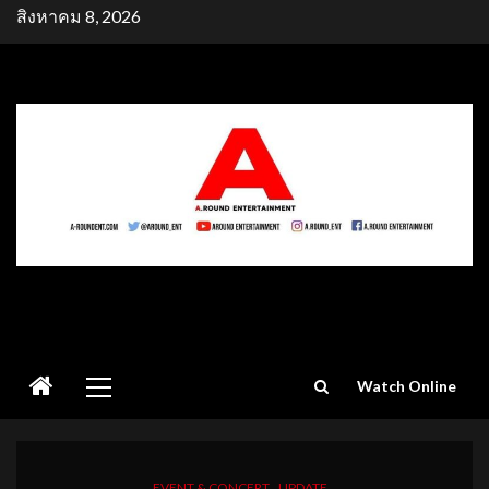
Skip
สิงหาคม 8, 2026
to
content
Primary
Watch Online
Menu
EVENT & CONCERT
UPDATE