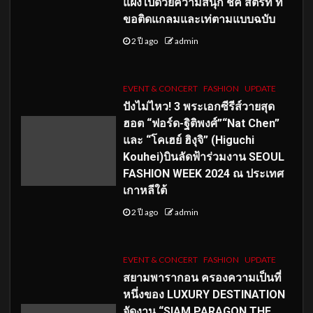
แฝงไปด้วยความสนุก ชิค สตรีท ที่
ขอติดแกลมและเท่ตามแบบฉบับ
2 ปี ago
admin
EVENT & CONCERT
FASHION
UPDATE
ปังไม่ไหว! 3 พระเอกซีรีส์วายสุด
ฮอต “ฟอร์ด-ฐิติพงศ์”“Nat Chen”
และ “โคเฮย์ ฮิงุจิ” (Higuchi
Kouhei)บินลัดฟ้าร่วมงาน SEOUL
FASHION WEEK 2024 ณ ประเทศ
เกาหลีใต้
2 ปี ago
admin
EVENT & CONCERT
FASHION
UPDATE
สยามพารากอน ครองความเป็นที่
หนึ่งของ LUXURY DESTINATION
จัดงาน “SIAM PARAGON THE