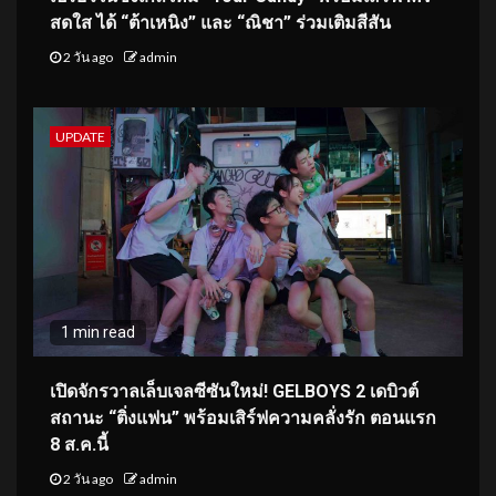
สดใส ได้ “ต้าเหนิง” และ “ณิชา” ร่วมเติมสีสัน
2 วัน ago
admin
UPDATE
1 min read
เปิดจักรวาลเล็บเจลซีซันใหม่! GELBOYS 2 เดบิวต์
สถานะ “ติ่งแฟน” พร้อมเสิร์ฟความคลั่งรัก ตอนแรก
8 ส.ค.นี้
2 วัน ago
admin