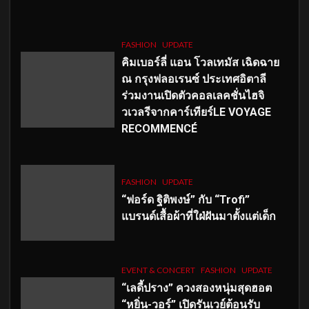
FASHION
UPDATE
คิมเบอร์ลี่ แอน โวลเทมัส เฉิดฉาย
ณ กรุงฟลอเรนซ์ ประเทศอิตาลี
ร่วมงานเปิดตัวคอลเลคชั่นไฮจิ
วเวลรีจากคาร์เทียร์LE VOYAGE
RECOMMENCÉ
FASHION
UPDATE
“ฟอร์ด ฐิติพงษ์” กับ “Trofi”
แบรนด์เสื้อผ้าที่ใฝ่ฝันมาตั้งแต่เด็ก
EVENT & CONCERT
FASHION
UPDATE
“เลดี้ปราง” ควงสองหนุ่มสุดฮอต
“หยิ่น-วอร์” เปิดรันเวย์ต้อนรับ