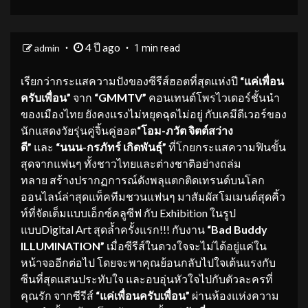
4 ปี ago
admin
1 min read
เรียกว่ากระแสความปังของซีรีส์ฮอตที่สุดแห่งปี
“
แค่เพื่อน
ครับเพื่อน
”
จาก
“
GMMTV
”
คอนเทนต์โพรไวเดอร์ชั้นนำ
ของเมืองไทย ยังคงแรงไม่หยุดฉุดไม่อยู่ กับเคมีดีเวอร์ของ
นักแสดงวัยรุ่นคู่จิ้นคู่ฮอต
“โอม-ภวัต จิตต์สว่าง
ดี”
และ
“นนน-กรภัทร์ เกิดพันธุ์”
ที่โกยกระแสความฟินขั้น
สุดจากแฟนๆ ทั้งชาวไทยและต่างชาติอย่างถล่ม
ทลาย สร้างปรากฏการณ์ดังพลุแตกติดเทรนด์บนโลก
ออนไลน์ล่าสุดแท็คทีมชวนแฟนๆ มาสัมผัสโมเมนต์สุดคิ้ว
ท์ที่จัดเต็มแบบเอ็กซ์คลูซีฟ กับ Exhibition ในรูป
แบบDigital Art สุดล้ำครั้งแรก!!! กับงาน
“
Bad Buddy
ILLUMINATION
”
เมื่อซีรีส์ในดวงใจจะไม่ได้อยู่แค่ใน
หน้าจออีกต่อไป โดยจะพาคุณย้อนกลับไปใจเต้นแรงกับ
ซีนที่สุดแสนประทับใจ และอบอุ่นหัวใจไปกับตัวละครที่
คุณรัก จากซีรีส์
“
แค่เพื่อนครับเพื่อน
”
ผ่านห้องแห่งความ