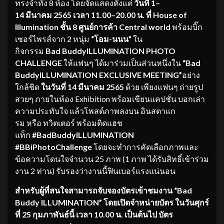
ทรงจำทั้ง 8 ห้อง โดยจัดแสดงตั้งแต่
วันที่
1
–
14
มีนาคม
2565
เวลา
11.00
–
20.00
น.
ที่
House of
Illumination
ชั้น 8 ศูนย์การค้า
Central world
พร้อมบิ๊ก
เซอร์ไพรส์จาก 2 หนุ่ม
“โอม-นนน”
ใน
กิจกรรม
B
ad
B
uddy
ILLUMINATION PHOTO
CHALLENGE
ให้แฟนๆ ได้มาร่วมเป็นส่วนหนึ่งใน
“
Bad
Buddy
ILLUMINATION
E
XCLUSIVE
M
EETING
”
อย่าง
ใกล้ชิด
ในวัน
ที่
14
มีนาคม
2565
ด้วย เพียงแฟนๆ ถ่ายรูป
สวยๆ ภายในห้อง Exhibition พร้อม
เขียนแคปชั่น บอกเล่า
ความประทับใจ แล้วโพสต์ภาพลงบน อินสตาแก
รม หรือ ทวิตเตอร์ พร้อมติดแฮช
แท็ก
#BadBuddyILLUMINATION
#BB
i
PhotoChallenge
โดยจะทำการคัดเลือกภาพและ
ข้อความโดนใจจำนวน 25 ภาพ (1 ภาพ ได้รับสิทธิ์เข้าร่วม
งาน 2 ท่าน) รับรองว่างานนี้ฟินเบอร์แรงแน่นอน
สำหรับผู้ที่สนใจสามารถจับจอง
บัตรเข้าชม
งาน “
Bad
Buddy ILLUMINATION
”
โดยเปิดจำหน่ายบัตร ในวันศุกร์
ที่
25
กุมภาพันธ์
นี้ เวลา
10.00
น. เป็นต้น
ไป บัตร