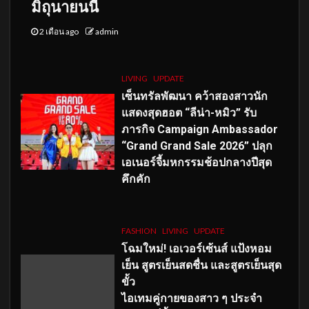
มิถุนายนนี้
2 เดือน ago
admin
LIVING
UPDATE
เซ็นทรัลพัฒนา คว้าสองสาวนัก
แสดงสุดฮอต “ลีน่า-หมิว” รับ
ภารกิจ Campaign Ambassador
“Grand Grand Sale 2026” ปลุก
เอเนอร์จี้มหกรรมช้อปกลางปีสุด
คึกคัก
FASHION
LIVING
UPDATE
โฉมใหม่
! เอเวอร์เซ้นส์ แป้งหอม
เย็น สูตรเย็นสดชื่น และสูตรเย็นสุด
ขั้ว
ไอเทมคู่กายของสาว ๆ ประจำ