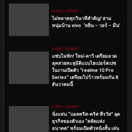
LIVING
UPDATE
ไม่พลาดทุกวินาทีสำคัญ
! สาม
หนุ่มบ้าน vivo ‘หยิ่น – วอร์ – มีน’
LIVING
UPDATE
แซ่บไม่พัก! ใหม่-ดาวิ เตรียมอวด
ลุคสวยทะลุมิติแบบไฮเปอร์สเปซ
ในงานเปิดตัว “realme 10 Pro
Series” เตรียมไปว้าวพร้อมกัน 8
ธันวาคมนี้
LIVING
UPDATE
นั่งแท่น “บอสคริส-คริส พีรวัส” ผุด
ธุรกิจของตัวเอง “สลัดแห่ง
อนาคต” พร้อมเปิดตัวหนังสั้น เล่น