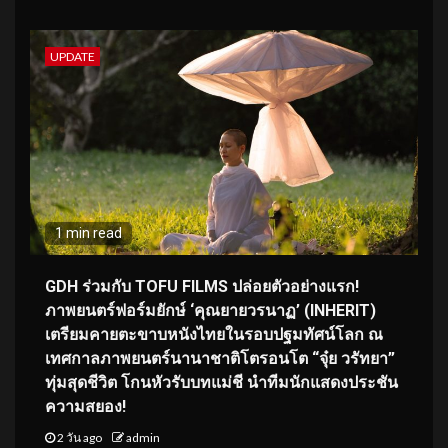
UPDATE
1 min read
GDH ร่วมกับ TOFU FILMS ปล่อยตัวอย่างแรก!
ภาพยนตร์ฟอร์มยักษ์ ‘คุณยายวรนาฏ’ (INHERIT)
เตรียมคายตะขาบหนังไทยในรอบปฐมทัศน์โลก ณ
เทศกาลภาพยนตร์นานาชาติโตรอนโต “จุ๋ย วรัทยา”
ทุ่มสุดชีวิต โกนหัวรับบทแม่ชี นำทีมนักแสดงประชัน
ความสยอง!
2 วัน ago
admin