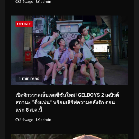
2 วัน ago
admin
UPDATE
1 min read
เปิดจักรวาลเล็บเจลซีซันใหม่! GELBOYS 2 เดบิวต์
สถานะ “ติ่งแฟน” พร้อมเสิร์ฟความคลั่งรัก ตอน
แรก 8 ส.ค.นี้
2 วัน ago
admin