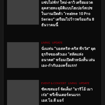
แซ่บไม่พัก! ใหม่-ดาวิ เตรียมอวด
ลุคสวยทะลุมิติแบบไฮเปอร์สเปซ
ในงานเปิดตัว “realme 10 Pro
Series” เตรียมไปว้าวพร้อมกัน 8
ธันวาคมนี้
LIVING
UPDATE
นั่งแท่น “บอสคริส-คริส พีรวัส” ผุด
ธุรกิจของตัวเอง “สลัดแห่ง
อนาคต” พร้อมเปิดตัวหนังสั้น เล่น
เอง-กำกับเองครั้งแรก!
EVENT & CONCERT
LIVING
UPDATE
ซัคเซสมอร์ จัดเต็ม
!
“มาริโอ้ เมา
เร่อ” พรีเซ็นเตอร์คนแรก
เอส
.โอ.ดี มอร์