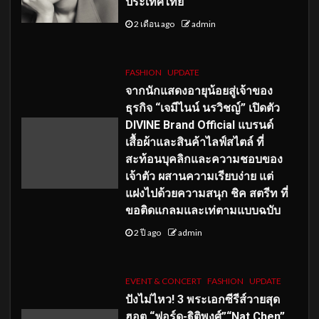
ประเทศไทย
2 เดือน ago
admin
FASHION
UPDATE
จากนักแสดงอายุน้อยสู่เจ้าของ
ธุรกิจ “เจมีไนน์ นรวิชญ์” เปิดตัว
DIVINE Brand Official แบรนด์
เสื้อผ้าและสินค้าไลฟ์สไตล์ ที่
สะท้อนบุคลิกและความชอบของ
เจ้าตัว ผสานความเรียบง่าย แต่
แฝงไปด้วยความสนุก ชิค สตรีท ที่
ขอติดแกลมและเท่ตามแบบฉบับ
2 ปี ago
admin
EVENT & CONCERT
FASHION
UPDATE
ปังไม่ไหว! 3 พระเอกซีรีส์วายสุด
ฮอต “ฟอร์ด-ฐิติพงศ์”“Nat Chen”