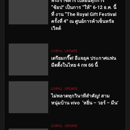
พระราชดำริ เปลี่ยนทุกการ
“ช้อป” เป็นการ “ให้” 6-12 ธ.ค. นี้
ที่ งาน “The Royal Gift Festival
ครั้งที่ 4” ณ ศูนย์การค้าเซ็นทรัล
เวิลด์
LIVING
UPDATE
เตรียมกรี๊ด! อีแจอุค ประกาศแฟน
มีตติ้งในไทย 4 กพ 66 นี้
LIVING
UPDATE
ไม่พลาดทุกวินาทีสำคัญ
! สาม
หนุ่มบ้าน vivo ‘หยิ่น – วอร์ – มีน’
LIVING
UPDATE