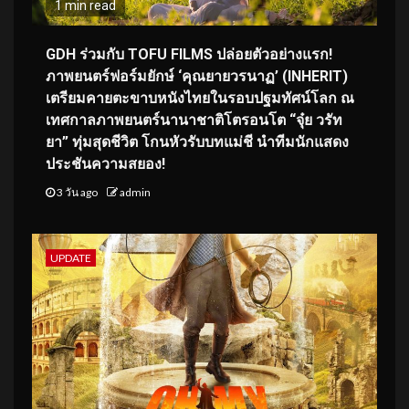
1 min read
GDH ร่วมกับ TOFU FILMS ปล่อยตัวอย่างแรก!
ภาพยนตร์ฟอร์มยักษ์ ‘คุณยายวรนาฏ’ (INHERIT)
เตรียมคายตะขาบหนังไทยในรอบปฐมทัศน์โลก ณ
เทศกาลภาพยนตร์นานาชาติโตรอนโต “จุ๋ย วรัท
ยา” ทุ่มสุดชีวิต โกนหัวรับบทแม่ชี นำทีมนักแสดง
ประชันความสยอง!
3 วัน ago
admin
UPDATE