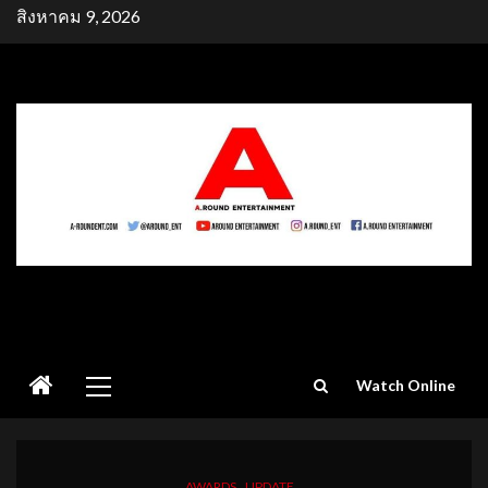
Skip
สิงหาคม 9, 2026
to
content
Primary
Watch Online
Menu
AWARDS
UPDATE