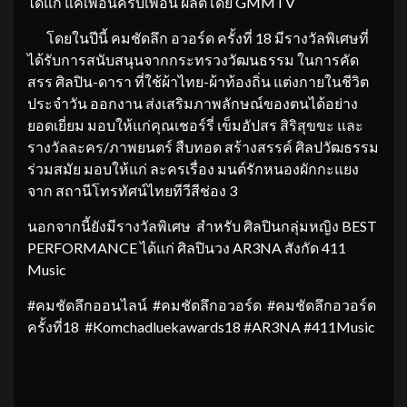
ได้แก่ แค่เพื่อนครับเพื่อน ผลิตโดย GMMTV
โดยในปีนี้ คมชัดลึก อวอร์ด ครั้งที่ 18 มีรางวัลพิเศษที่
ได้รับการสนับสนุนจากกระทรวงวัฒนธรรม ในการคัด
สรร ศิลปิน-ดารา ที่ใช้ผ้าไทย-ผ้าท้องถิ่น แต่งกายในชีวิต
ประจำวัน ออกงาน ส่งเสริมภาพลักษณ์ของตนได้อย่าง
ยอดเยี่ยม มอบให้แก่คุณเชอร์รี่ เข็มอัปสร สิริสุขขะ และ
รางวัลละคร/ภาพยนตร์ สืบทอด สร้างสรรค์ ศิลปวัฒธรรม
ร่วมสมัย มอบให้แก่ ละครเรื่อง มนต์รักหนองผักกะแยง
จาก สถานีโทรทัศน์ไทยทีวีสีช่อง 3
นอกจากนี้ยังมีรางวัลพิเศษ สำหรับ ศิลปินกลุ่มหญิง BEST
PERFORMANCE ได้แก่ ศิลปินวง AR3NA สังกัด 411
Music
#คมชัดลึกออนไลน์ #คมชัดลึกอวอร์ด #คมชัดลึกอวอร์ด
ครั้งที่18 #Komchadluekawards18 #AR3NA #411Music