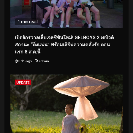
1 min read
เปิดจักรวาลเล็บเจลซีซันใหม่! GELBOYS 2 เดบิวต์
สถานะ “ติ่งแฟน” พร้อมเสิร์ฟความคลั่งรัก ตอน
แรก 8 ส.ค.นี้
3 วัน ago
admin
UPDATE