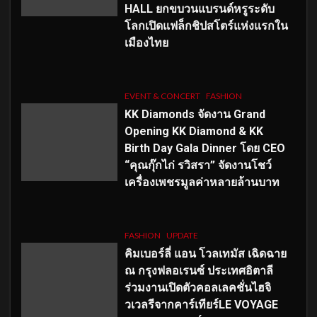
HALL ยกขบวนแบรนด์หรูระดับ
โลกเปิดแฟล็กชิปสโตร์แห่งแรกใน
เมืองไทย
EVENT & CONCERT
FASHION
KK Diamonds จัดงาน Grand
Opening KK Diamond & KK
Birth Day Gala Dinner โดย CEO
“คุณกุ๊กไก่ รวิสรา” จัดงานโชว์
เครื่องเพชรมูลค่าหลายล้านบาท
FASHION
UPDATE
คิมเบอร์ลี่ แอน โวลเทมัส เฉิดฉาย
ณ กรุงฟลอเรนซ์ ประเทศอิตาลี
ร่วมงานเปิดตัวคอลเลคชั่นไฮจิ
วเวลรีจากคาร์เทียร์LE VOYAGE