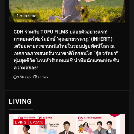
1 min read
GDH ร่วมกับ TOFU FILMS ปล่อยตัวอย่างแรก!
ภาพยนตร์ฟอร์มยักษ์ ‘คุณยายวรนาฏ’ (INHERIT)
เตรียมคายตะขาบหนังไทยในรอบปฐมทัศน์โลก ณ
เทศกาลภาพยนตร์นานาชาติโตรอนโต “จุ๋ย วรัทยา”
ทุ่มสุดชีวิต โกนหัวรับบทแม่ชี นำทีมนักแสดงประชัน
ความสยอง!
3 วัน ago
admin
LIVING
LIVING
UPDATE