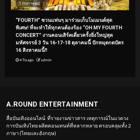
1 min read
“FOURTH” ชวนแฟนๆ มาร่วมเก็บโมเมนต์สุด
พิเศษ! ที่จะทำให้ทุกคนต้องร้อง “OH MY FOURTH
CONCERT” งานคอนเสิร์ตเดี่ยวครั้งยิ่งใหญ่สุด
มหัศจรรย์ 3 วัน 16-17-18 ตุลาคมนี้ ปักหมุดกดบัตร
16 สิงหาคมนี้!!
4 วัน ago
admin
A.ROUND ENTERTAINMENT
สื่อบันเทิงออนไลน์ ที่รายงานข่าวสาร เหตุการณ์ในแวดวง
การบันเทิงไทย ผลิตคอนเทนท์ที่หลากหลาย ครอบคลุมทั้ง 2
ภาษา (ไทยและอังกฤษ)