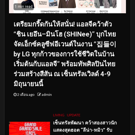
1 min read
เตรียมกรี๊ดกันให้สนั่น! แอลจีคว้าตัว
“ชิน เยอึน–มินโฮ (SHINee)” บุกไทย
จัดเอ็กซ์คลูซีฟอีเวนต์ในงาน “집들이
by LG ทุกก้าวของการใช้ชีวิตในบ้าน
เริ่มต้นกับแอลจี” พร้อมทัพศิลปินไทย
ร่วมสร้างสีสัน ณ เซ็นทรัลเวิลด์ 4-9
มิถุนายนนี้
2 เดือน ago
admin
LIVING
UPDATE
เซ็นทรัลพัฒนา คว้าสองสาวนัก
แสดงสุดฮอต “ลีน่า-หมิว” รับ