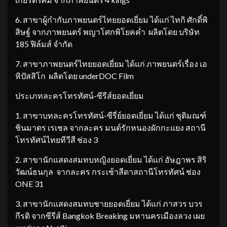
6. สาขาผู้กำกับภาพยนตร์ไทยยอดเยี่ยม ได้แก่ ไทกิ ศักดิ์พิ
สิษฐ์ จากภาพยนตร์ พญาโศกพิโยคค่ำ ผลิตโดย บริษัท
185 ฟิล์มส์ จำกัด
7. สาขาภาพยนตร์ไทยยอดเยี่ยม ได้แก่ ภาพยนตร์เรื่อง เอ
หิปัสสิโก ผลิตโดย underDOC Film
ประเภทละครโทรทัศน์-ซีรีส์ยอดเยี่ยม
1. สาขาบทละครโทรทัศน์-ซีรี่ย์ยอดเยี่ยม ได้แก่ ชุติมณฑ์
ชินมาตร เรเชล จากละคร มนต์รักหนองผักกะแยง สถานี
โทรทัศน์ไทยทีวีสี ช่อง 3
2. สาขานักแสดงสมทบหญิงยอดเยี่ยม ได้แก่ อัษฎาพร สิริ
วัฒน์ธนกุล จากละคร กระเช้าสีดาสถานีโทรทัศน์ ช่อง
ONE 31
3. สาขานักแสดงสมทบชายยอดเยี่ยม ได้แก่ ภาสวร บวร
กีรติ จากซีรีส์ Bangkok Breaking มหานครเมืองลวง เผย