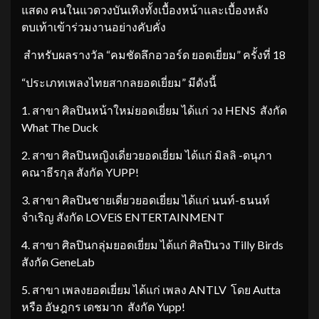
แสดง คนในแวดวงบันเทิงทั้งเบื้องหน้าและเบื้องหลัง
ตบเท้าเข้าร่วมงานอย่างคับคั่ง
สำหรับผลรางวัล “คมชัดลึกอวอร์ด ยอดเยี่ยม” ครั้งที่ 18
“ประเภทเพลงไทยสากลยอดเยี่ยม” มีดังนี้
1. สาขา ศิลปินหน้าใหม่ยอดเยี่ยม ได้แก่ วง HENS สังกัด
What The Duck
2. สาขา ศิลปินหญิงเดี่ยวยอดเยี่ยม ได้แก่ มิลลิ -ดนุภา
คณาธีรกุล สังกัด YUPP!
3. สาขา ศิลปินชายเดี่ยวยอดเยี่ยม ได้แก่ นนท์-ธนนท์
จำเริญ สังกัด LOVEiS ENTERTAINMENT
4. สาขา ศิลปินกลุ่มยอดเยี่ยม ได้แก่ ศิลปินวง Tilly Birds
สังกัด GeneLab
5. สาขา เพลงยอดเยี่ยม ได้แก่ เพลง ANTLV โดย Autta
หรือ อัษฎกร เดชมาก สังกัด Yupp!