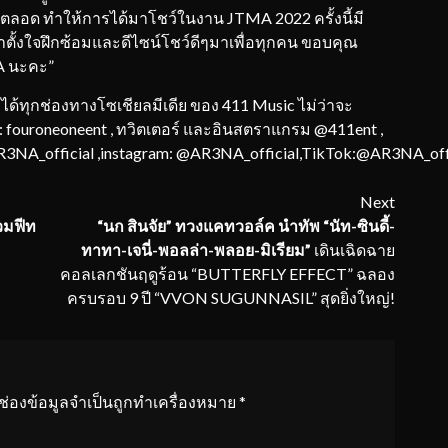
ู่ตลอด ทำให้การได้มาโชว์ในงาน JTMA 2022 ครั้งนี้มี
ั้งใจฝึกซ้อมและดีไซน์โชว์ดีๆมาเพื่อทุกคน ขอบคุณ
A นะคะ”
้ทุกช่องทางโซเชียลมีเดีย ของ 411 Music ไม่ว่าจะ
ge : fouroneoneent , ทวิตเตอร์ และอินสตราแกรม @411ent ,
3NA_official ,instagram: @AR3NA_official,TikTok:@AR3NA_off
Next
วมฟีท
“นก สินจัย” ทวงแคทวอล์ค นำทัพ “นัท-ซินดี้-
ทาทา-เจนี่-พอลล่า-
พลอย-มิเรียม”
เดินเฉิดฉาย
คอลเลกชันฤดูร้อน “BUTTERFLY EFFECT” ฉลอง
ครบรอบ 9 ปี “VVON SUGUNNASIL” สุดยิ่งใหญ่!
ช่องข้อมูลจำเป็นถูกทำเครื่องหมาย
*