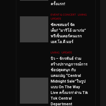
ครั้งแรก!
EVENT & CONCERT
LIVING
UPDATE
ซัคเซสมอร์ จัด
เต็ม
!
“มาริโอ้ เมาเร่อ”
พรีเซ็นเตอร์คนแรก
เอส
.โอ.ดี มอร์
LIVING
UPDATE
บิว – จักรพันธ์ ร่วม
สร้างปรากฏการณ์การ
ช้อปสุดสนุก กับ
แคมเปญ “Central
Midnight Sale”ในรูป
แบบ On The Way
Live ครั้งแรก! ผ่าน Tik
Tok Central
Department