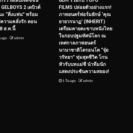
จักรวาลเล็บเจลซีซัน
GDH ร่วมกับ TOFU
! GELBOYS 2 เดบิวต์
FILMS ปล่อยตัวอย่างแรก!
ะ “ติ่งแฟน” พร้อม
ภาพยนตร์ฟอร์มยักษ์ ‘คุณ
์ฟความคลั่งรัก ตอน
ยายวรนาฏ’ (INHERIT)
 ส.ค.นี้
เตรียมคายตะขาบหนังไทย
ในรอบปฐมทัศน์โลก ณ
น ago
admin
เทศกาลภาพยนตร์
นานาชาติโตรอนโต “จุ๋ย
วรัทยา” ทุ่มสุดชีวิต โกน
หัวรับบทแม่ชี นำทีมนัก
แสดงประชันความสยอง!
1 วัน ago
admin