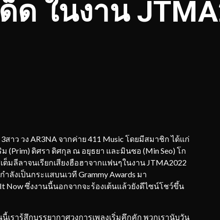
เด็ด ในงาน JTM
3สาว วง AR3NA จากค่าย 411 Music โดยมีสมาชิก ได้แก่
ม (Prim) ดิศรา ดิศกุล ณ อยุธยา และมินซอ (Min Seo) โก
์ใส่เต็มลีลาจนเรียกเสียงฮือฮาจากแฟนๆในงาน JTMA2022
ี่กำลังเป็นกระแสบนเวที Grammy Awards มา
 Now ซึ่งงานนี้นอกจากจะร้องเต้นแล้วยังดีไซน์โชว์ขึ้น
ี้เรารู้สึกบรรยากาศวงการเพลงเริ่มคึกคัก พวกเรานับวัน