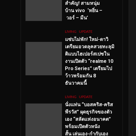
สำคัญ
! สามหนุ่ม
บ้าน vivo ‘หยิ่น –
วอร์ – มีน’
LIVING
UPDATE
แซ่บไม่พัก! ใหม่-ดาวิ
เตรียมอวดลุคสวยทะลุมิ
ติแบบไฮเปอร์สเปซใน
งานเปิดตัว “realme 10
Pro Series” เตรียมไป
ว้าวพร้อมกัน 8
ธันวาคมนี้
LIVING
UPDATE
นั่งแท่น “บอสคริส-คริส
พีรวัส” ผุดธุรกิจของตัว
เอง “สลัดแห่งอนาคต”
พร้อมเปิดตัวหนัง
สั้น เล่นเอง-กำกับเอง