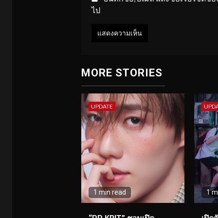
ไป
MORE STORIES
UPDATE
UPD
1 min read
1 m