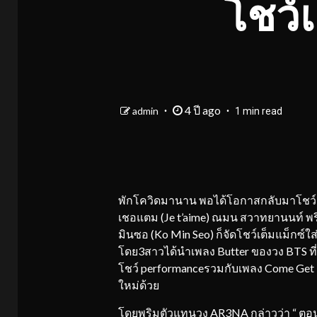
โชว์
4 ปี ago
admin
1 min read
พักโควิดมานาน พอได้โอกาสกลับมาโชว์ 
เชอแตม (Je t’aime) ณมน สวาทยานนท์ พริ
มินซอ (Ko Min Seo) ก็จัดโชว์เต็มแม็กซ
โดย3สาวได้นำเพลง Butter ของวง BTS ท
โชว์ performanceรวมกับเพลง Come Get It
ใหม่ด้วย
โดยพริมตัวแทนวง AR3NA กล่าวว่า “ ตอนน