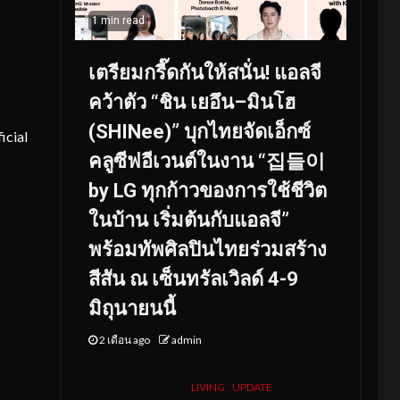
1 min read
เตรียมกรี๊ดกันให้สนั่น! แอลจี
คว้าตัว “ชิน เยอึน–มินโฮ
(SHINee)” บุกไทยจัดเอ็กซ์
icial
คลูซีฟอีเวนต์ในงาน “집들이
by LG ทุกก้าวของการใช้ชีวิต
ในบ้าน เริ่มต้นกับแอลจี”
พร้อมทัพศิลปินไทยร่วมสร้าง
สีสัน ณ เซ็นทรัลเวิลด์ 4-9
มิถุนายนนี้
2 เดือน ago
admin
LIVING
UPDATE