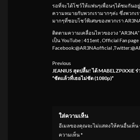
รอที่จะได้โชว์ให้แฟนๆเพื่อนๆได้ชมกันอย
ความหมายกับพวกเรามากๆค่ะ ซึ่งพวกเราต
มากๆที่ชอบโชว์พิเศษของพวกเรา AR3N
ติดตามความเคลื่อนไหวของวง “AR3NA” ได
เป็น YouTube : 411ent , Official Fan pa
Facebook:@AR3NAofficial ,Twitter:@AR
Continue
Previous
JEANIUS สุดปลื้ม! ได้ MABELZPiXXiE ร่
Reading
“ชัดแล้วที่เธอไม่ชัด (1080p)”
ใส่ความเห็น
อีเมลของคุณจะไม่แสดงให้คนอื่นเห็น
ความเห็น
*