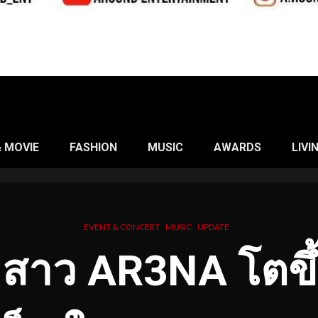
& MOVIE
FASHION
MUSIC
AWARDS
LIVI
EVENT & CONCERT
MUSIC
UPDATE
3 สาว AR3NA โตขึ