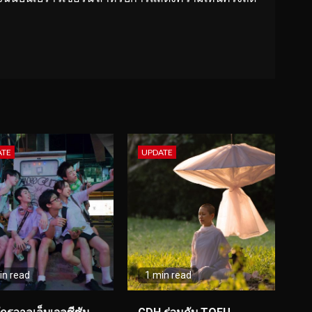
ATE
UPDATE
in read
1 min read