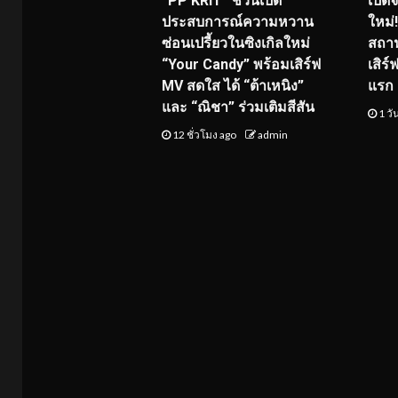
“PP KRIT” ชวนเปิด
เปิด
ประสบการณ์ความหวาน
ใหม่
ซ่อนเปรี้ยวในซิงเกิลใหม่
สถาน
“Your Candy” พร้อมเสิร์ฟ
เสิร
MV สดใส ได้ “ต้าเหนิง”
แรก 8
และ “ณิชา” ร่วมเติมสีสัน
1 วั
12 ชั่วโมง ago
admin