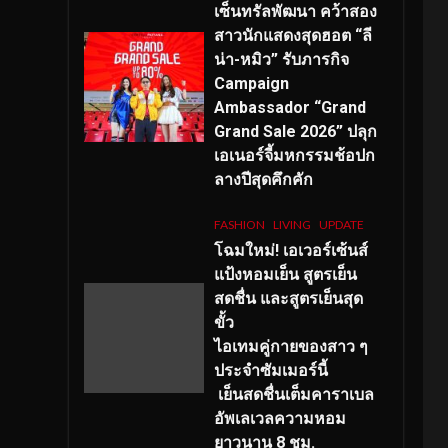
เซ็นทรัลพัฒนา คว้าสอง
สาวนักแสดงสุดฮอต “ลี
น่า-หมิว” รับภารกิจ
Campaign
Ambassador “Grand
Grand Sale 2026” ปลุก
เอเนอร์จี้มหกรรมช้อปก
ลางปีสุดคึกคัก
FASHION
LIVING
UPDATE
โฉมใหม่
! เอเวอร์เซ้นส์
แป้งหอมเย็น สูตรเย็น
สดชื่น และสูตรเย็นสุด
ขั้ว
ไอเทมคู่กายของสาว ๆ
ประจำซัมเมอร์นี้
เย็นสดชื่นเต็มคาราเบล
อัพเลเวลความหอม
ยาวนาน
8
ชม.