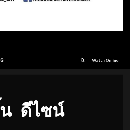
NG
Watch Online
้น
ดีไซน์