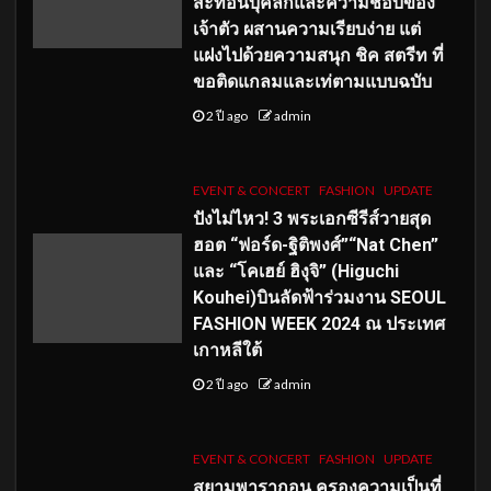
สะท้อนบุคลิกและความชอบของ
เจ้าตัว ผสานความเรียบง่าย แต่
แฝงไปด้วยความสนุก ชิค สตรีท ที่
ขอติดแกลมและเท่ตามแบบฉบับ
2 ปี ago
admin
EVENT & CONCERT
FASHION
UPDATE
ปังไม่ไหว! 3 พระเอกซีรีส์วายสุด
ฮอต “ฟอร์ด-ฐิติพงศ์”“Nat Chen”
และ “โคเฮย์ ฮิงุจิ” (Higuchi
Kouhei)บินลัดฟ้าร่วมงาน SEOUL
FASHION WEEK 2024 ณ ประเทศ
เกาหลีใต้
2 ปี ago
admin
EVENT & CONCERT
FASHION
UPDATE
สยามพารากอน ครองความเป็นที่