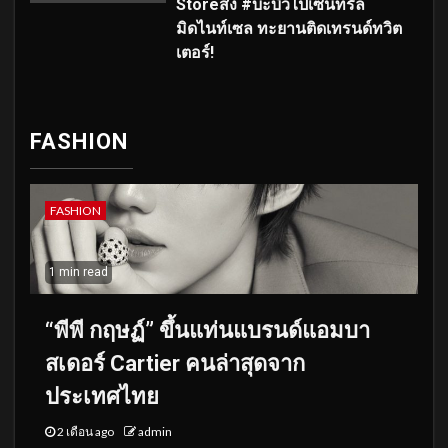
Storeส่ง #บะบิวไปเซ็นทรัล
มิดไนท์เซล ทะยานติดเทรนด์ทวิต
เตอร์!
FASHION
FASHION
1 min read
“พีพี กฤษฏ์” ขึ้นแท่นแบรนด์แอมบา
สเดอร์ Cartier คนล่าสุดจาก
ประเทศไทย
2 เดือน ago
admin