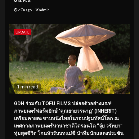
8 ส.ค.นี้
2 วัน ago
admin
UPDATE
1 min read
GDH ร่วมกับ TOFU FILMS ปล่อยตัวอย่างแรก!
ภาพยนตร์ฟอร์มยักษ์ ‘คุณยายวรนาฏ’ (INHERIT)
เตรียมคายตะขาบหนังไทยในรอบปฐมทัศน์โลก ณ
เทศกาลภาพยนตร์นานาชาติโตรอนโต “จุ๋ย วรัทยา”
ทุ่มสุดชีวิต โกนหัวรับบทแม่ชี นำทีมนักแสดงประชัน