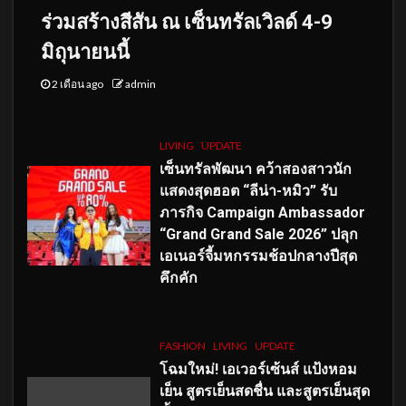
ร่วมสร้างสีสัน ณ เซ็นทรัลเวิลด์ 4-9
มิถุนายนนี้
2 เดือน ago
admin
LIVING
UPDATE
เซ็นทรัลพัฒนา คว้าสองสาวนัก
แสดงสุดฮอต “ลีน่า-หมิว” รับ
ภารกิจ Campaign Ambassador
“Grand Grand Sale 2026” ปลุก
เอเนอร์จี้มหกรรมช้อปกลางปีสุด
คึกคัก
FASHION
LIVING
UPDATE
โฉมใหม่
! เอเวอร์เซ้นส์ แป้งหอม
เย็น สูตรเย็นสดชื่น และสูตรเย็นสุด