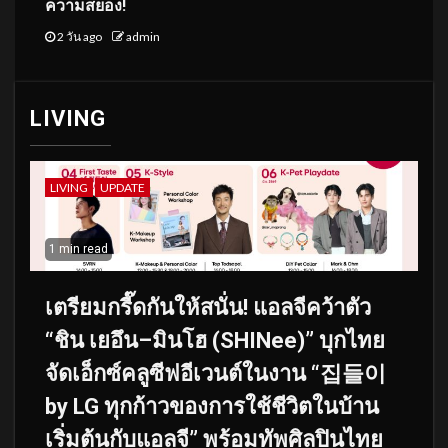
ความสยอง!
2 วัน ago
admin
LIVING
LIVING
UPDATE
1 min read
เตรียมกรี๊ดกันให้สนั่น! แอลจีคว้าตัว
“ชิน เยอึน–มินโฮ (SHINee)” บุกไทย
จัดเอ็กซ์คลูซีฟอีเวนต์ในงาน “집들이
by LG ทุกก้าวของการใช้ชีวิตในบ้าน
เริ่มต้นกับแอลจี” พร้อมทัพศิลปินไทย