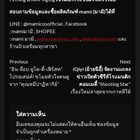
สอบถามข้อมูลและ
ซื้อผลิตภัณฑ์
mami
(
มามิ)
ได้
ที่
LINE : @mamicosofficial , Facebook
: mamiมามิ , SHOPEE
: mami มามิ ,
www.mamicos.com
,
www.konvy.com
และ
ร้านบิวเทรียมทุกสาขา
Continue
Previous
Next
“อิน-จ๊อบ-ยูโด-ตี๋-เฟิร์สท”
iQiyi (อ้ายฉีอี้) จัดงานแถลง
Reading
โปรยเสน่ห์! ขโมยหัวใจคนดู
ข่าวเปิดตัวซีรีส์
โรแมนติก
จาก “คุณหมีปาฏิหาริย์”
คอมเมดี้
“Shooting Star”
เรื่องใหม่ล่าสุดจากเกาหลีใต้
ใส่ความเห็น
อีเมลของคุณจะไม่แสดงให้คนอื่นเห็น
ช่องข้อมูล
จำเป็นถูกทำเครื่องหมาย
*