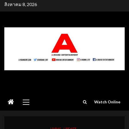
Skip
สิงหาคม 8, 2026
to
content
Primary
Watch Online
Menu
LIVING
UPDATE