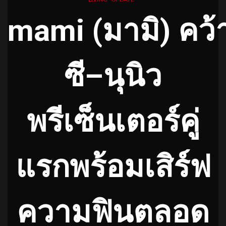
mami
(
มามิ
)
คว้
ซี
–
นุนิว
พรีเซ็น
เต
อร์คู่
แรก
พร้อมเสิร์ฟ
ความฟินตลอด