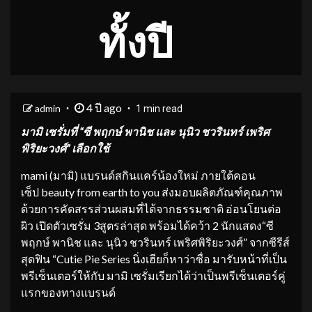
ทั้งปี
4 ปี ago
admin
1 min read
มามิ
เซ
รั่ม
ที่
“
ซี พฤกษ์ พาน
ิช
และ นุนิว ชวรินท
ร์
เพริศ
พิริยะวงศ์
”
เลือกใช้
mami (มามิ) แบรนด์สกินแคร์น้องใหม่ ภายใต้คอน
เซ็ป beauty from earth to you ส่งมอบผลิตภัณฑ์คุณภาพ
ด้วยการคัดสรรส่วนผสมที่ได้จากธรรมชาติ อ่อนโยนต่อ
ผิว เปิดตัวเซรั่ม 3สูตรล่าสุด พร้อมได้คว้า 2 นักแสดง“ซี
พฤกษ์ พานิช และ นุนิว ชวรินทร์ เพริศพิริยะวงศ์” จากซีรีส์
สุดฟิน “Cutie Pie Series นิ่งเฮียก็หาว่าซื่อ มารับหน้าที่เป็น
พรีเซ็นเตอร์ให้กับ มามิ เซรั่มเรียกได้ว่าเป็นพรีเซ็นเตอร์คู่
แรกของทางแบรนด์