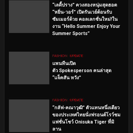
“เลดี้ปราง” ควงสองหนุ่มสุดฮอต
“หยิ่น-วอร์” เปิดรันเวย์ต้อนรับ
ซัมเมอร์ด้วย คอลเลกชั่นใหม่!ใน
งาน “Hello Summer Enjoy Your
Summer Sports”
FASHION
UPDATE
แพนทีนเปิด
ตัว
Spokesperson คนล่าสุด
“แจ็คสัน หวัง”
FASHION
UPDATE
“กลัฟ-คณาวุฒิ” ตัวแทนหนึ่งเดียว
ของประเทศไทยนั่งฟรอนต์โรว์ชม
แฟชั่นโชว์ Onisuka Tiger ที่มิ
ลาน