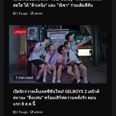
สดใส ได้ “ต้าเหนิง” และ “ณิชา” ร่วมเติมสีสัน
1 วัน ago
admin
UPDATE
1 min read
เปิดจักรวาลเล็บเจลซีซันใหม่! GELBOYS 2 เดบิวต์
สถานะ “ติ่งแฟน” พร้อมเสิร์ฟความคลั่งรัก ตอน
แรก 8 ส.ค.นี้
2 วัน ago
admin