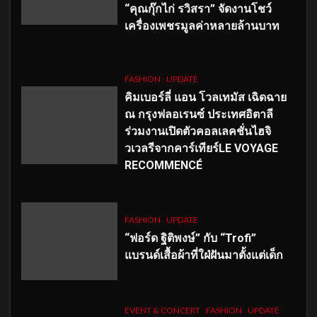
“คุณกุ๊กไก่ รวิสรา” จัดงานโชว์
เครื่องเพชรมูลค่าหลายล้านบาท
FASHION
UPDATE
คิมเบอร์ลี่ แอน โวลเทมัส เฉิดฉาย
ณ กรุงฟลอเรนซ์ ประเทศอิตาลี
ร่วมงานเปิดตัวคอลเลคชั่นไฮจิ
วเวลรีจากคาร์เทียร์LE VOYAGE
RECOMMENCÉ
FASHION
UPDATE
“ฟอร์ด ฐิติพงษ์” กับ “Trofi”
แบรนด์เสื้อผ้าที่ใฝ่ฝันมาตั้งแต่เด็ก
EVENT & CONCERT
FASHION
UPDATE