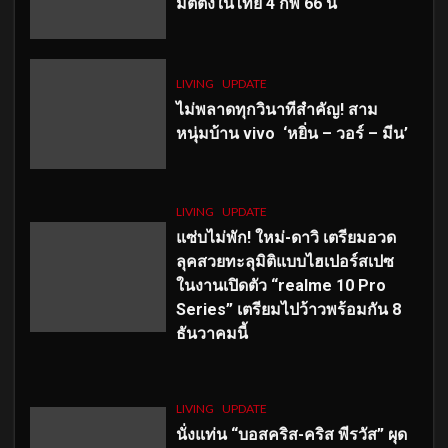
มีตติ้งในไทย 4 กพ 66 นี้
LIVING
UPDATE
ไม่พลาดทุกวินาทีสำคัญ
! สาม
หนุ่มบ้าน vivo ‘หยิ่น – วอร์ – มีน’
LIVING
UPDATE
แซ่บไม่พัก! ใหม่-ดาวิ เตรียมอวด
ลุคสวยทะลุมิติแบบไฮเปอร์สเปซ
ในงานเปิดตัว “realme 10 Pro
Series” เตรียมไปว้าวพร้อมกัน 8
ธันวาคมนี้
LIVING
UPDATE
นั่งแท่น “บอสคริส-คริส พีรวัส” ผุด