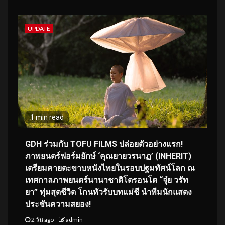
UPDATE
1 min read
GDH ร่วมกับ TOFU FILMS ปล่อยตัวอย่างแรก!
ภาพยนตร์ฟอร์มยักษ์ ‘คุณยายวรนาฏ’ (INHERIT)
เตรียมคายตะขาบหนังไทยในรอบปฐมทัศน์โลก ณ
เทศกาลภาพยนตร์นานาชาติโตรอนโต “จุ๋ย วรัท
ยา” ทุ่มสุดชีวิต โกนหัวรับบทแม่ชี นำทีมนักแสดง
ประชันความสยอง!
2 วัน ago
admin