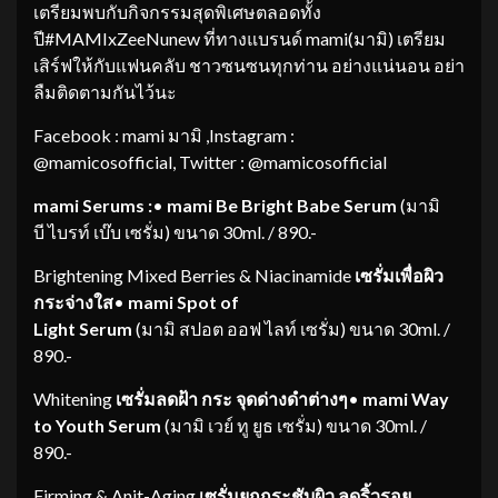
เตรียมพบกับกิจกรรมสุดพิเศษตลอดทั้ง
ปี#MAMIxZeeNunew ที่ทางแบรนด์ mami(มามิ) เตรียม
เสิร์ฟให้กับแฟนคลับ ชาวซนซนทุกท่าน อย่างแน่นอน อย่า
ลืมติดตามกันไว้นะ
Facebook : mami มามิ ,Instagram :
@mamicosofficial, Twitter : @mamicosofficial
mami
Serums
:
•
mami
Be Bright Babe Serum
(มามิ
บี ไบรท์ เบ๊บ เซรั่ม)
ขนาด 30ml. / 890.-
Brightening Mixed Berries & Niacinamide
เซ
รั่ม
เพื่อผิว
กระจ่างใส
•
mami
Spot of
Light
Serum
(มามิ สปอต ออฟ ไลท์ เซรั่ม)
ขนาด 30ml. /
890.-
Whitening
เซ
รั่ม
ลดฝ้า กระ จุดด่างดำต่างๆ
•
mami
Way
to Youth
Serum
(มามิ เวย์ ทู ยูธ เซรั่ม) ขนาด 30ml. /
890.-
Firming & Anit-Aging
เซ
รั่ม
ยกกระชับผิว ลดริ้วรอย