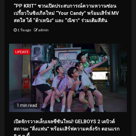
“PP KRIT” ชวนเปิดประสบการณ์ความหวานซ่อน
เปรี้ยวในซิงเกิลใหม่ “Your Candy” พร้อมเสิร์ฟ MV
สดใส ได้ “ต้าเหนิง” และ “ณิชา” ร่วมเติมสีสัน
1 วัน ago
admin
UPDATE
1 min read
เปิดจักรวาลเล็บเจลซีซันใหม่! GELBOYS 2 เดบิวต์
สถานะ “ติ่งแฟน” พร้อมเสิร์ฟความคลั่งรัก ตอนแรก