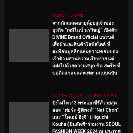
FASHION
UPDATE
จากนักแสดงอายุน้อยสู่เจ้าของ
ธุรกิจ “เจมีไนน์ นรวิชญ์” เปิดตัว
DIVINE Brand Official แบรนด์
เสื้อผ้าและสินค้าไลฟ์สไตล์ ที่
สะท้อนบุคลิกและความชอบของ
เจ้าตัว ผสานความเรียบง่าย แต่
แฝงไปด้วยความสนุก ชิค สตรีท ที่
ขอติดแกลมและเท่ตามแบบฉบับ
EVENT & CONCERT
FASHION
UPDATE
ปังไม่ไหว! 3 พระเอกซีรีส์วายสุด
ฮอต “ฟอร์ด-ฐิติพงศ์”“Nat Chen”
และ “โคเฮย์ ฮิงุจิ” (Higuchi
Kouhei)บินลัดฟ้าร่วมงาน SEOUL
FASHION WEEK 2024 ณ ประเทศ