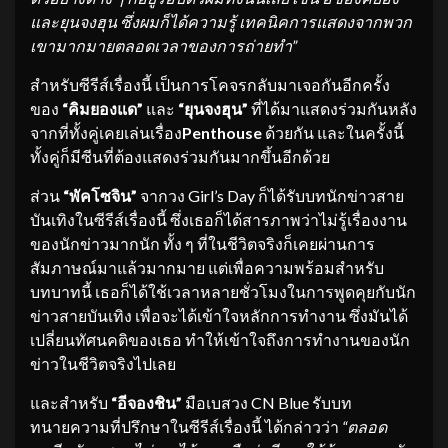
และยุนจงฮุน ซึ่งผมก็ได้ความรู้ เทคนิ
คการแสดงจากพวก
เขามากมายตลอดเวล
าของการถ่ายทำ”
สำหรับซีรีส์เรื่องนี้ เป็นการโคจรกลับมาเจอกันอีกครั้ง
ของ
“คิมยองแด”
และ
“ยุนจงฮุน”
ที่ได้มาแสดงร่วมกันหลัง
จากที่ทั้งคู่เคยเล่นเรื่อง
Penthouse
ด้วยกัน และในครั้งนี้
ทั้งคู่ก็มีซีนที่ต้องแสดงร่วมกันมากขึ้นอีกด้วย
ส่วน
“พัคโซจิน”
จากวง Girl’s Day ก็ได้รับบทนักข่าวสาย
บันเทิงในซีรีส์เรื่องนี้ ซึ่งเธอก็ได้สารภาพว่าไม่รู้เรื่องงาน
ของนักข่าวมากนัก ทั้ง ๆ ที่ในชีวิตจริงก็เคยผ่านการ
สัมภาษณ์มาแล้วมากมาย แต่เพื่อความพร้อมสำหรับ
บทบาทนี้ เธอก็ได้ใช้เวลาหลายชั่วโมงในการพูดคุยกับนัก
ข่าวสายบันเทิง เพื่อจะได้เข้าใจหลักการทำงาน ซึ่งมันได้
เปลี่ยนทัศนคติของเธอ ทำให้เข้าใจถึงการทำงานของนัก
ข่าวในชีวิตจริงไปเลย
และสำหรับ
“อีจองชิน”
มือเบสวง CN Blue รับบท
ทนายความที่ปรึกษาในซีรีส์เรื่องนี้ ได้กล่าวว่า
“ตลอด