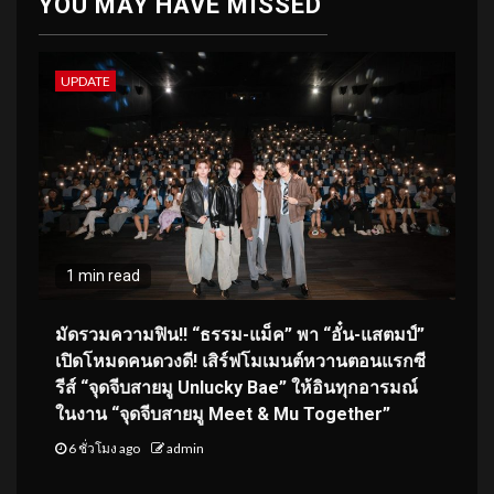
YOU MAY HAVE MISSED
UPDATE
1 min read
มัดรวมความฟิน!! “ธรรม-แม็ค” พา “อั๋น-แสตมป์”
เปิดโหมดคนดวงดี! เสิร์ฟโมเมนต์หวานตอนแรกซี
รีส์ “จุดจีบสายมู Unlucky Bae” ให้อินทุกอารมณ์
ในงาน “จุดจีบสายมู Meet & Mu Together”
6 ชั่วโมง ago
admin