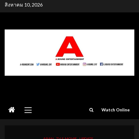
Skip
สิงหาคม 10, 2026
to
content
Primary
Watch Online
Menu
ASIAN
TV & MOVIE
UPDATE