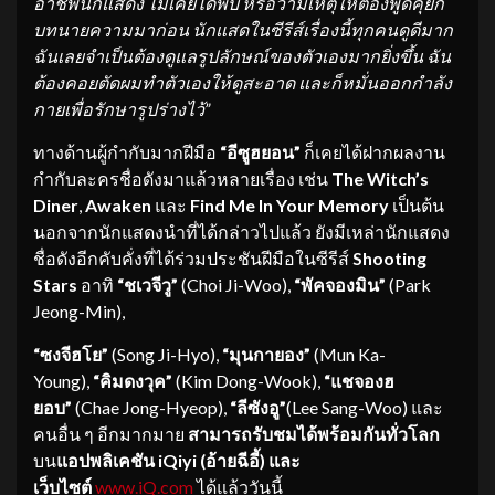
อาชีพนักแสดง ไม่เคยได้พบ หรือว่ามีเหตุให้ต้องพูดคุยกั
บทนายความมาก่อน นักแสดในซีรีส์เรื่องนี้ทุกคนดู
ดีมาก
ฉันเลยจำเป็นต้องดูแลรูปลักษณ์
ของตัวเองมากยิ่งขึ้น ฉัน
ต้องคอยตัดผมทำตัวเองให้ดู
สะอาด และก็หมั่นออกกำลัง
กายเพื่อรั
กษารูปร่างไว้”
ทางด้านผู้กำกับมากฝีมือ
“อีซูฮยอน”
ก็เคยได้ฝากผลงาน
กำกับละครชื่อดังมาแล้วหลายเรื่อง เช่น
The Witch’s
Diner
,
Awaken
และ
Find Me In Your Memory
เป็นต้น
นอกจากนักแสดงนำที่ได้กล่าวไปแล้ว ยังมีเหล่านักแสดง
ชื่อดังอีกคับคั่งที่ได้ร่วมประชันฝีมือในซีรีส์
Shooting
Stars
อาทิ
“ชเวจีวู”
(Choi Ji-Woo),
“พัคจองมิน”
(Park
Jeong-Min),
“ซงจีฮโย”
(Song Ji-Hyo),
“มุนกายอง”
(Mun Ka-
Young),
“คิมดงวุค”
(Kim Dong-Wook),
“แชจองฮ
ยอบ”
(Chae Jong-Hyeop),
“ลีซังอู”
(Lee Sang-Woo) และ
คนอื่น ๆ อีกมากมาย
สามารถรับชมได้พร้อมกันทั่วโลก
บน
แอปพลิเคชัน
iQiyi (อ้ายฉีอี้) และ
เว็บไซต์
www.iQ.com
ได้แล้ววันนี้