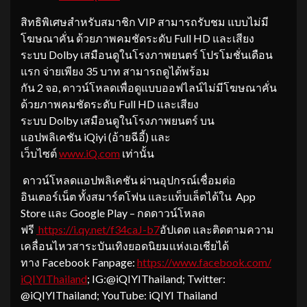
สิทธิพิเศษสำหรับสมาชิก VIP สามารถรับชม แบบไม่มี
โฆษณาคั่น ด้วยภาพคมชัดระดับ Full HD และเสียง
ระบบ Dolby เสมือนดูในโรงภาพยนตร์ โปรโมชั่นเดือน
แรก จ่ายเพียง 35 บาท สามารถดูได้พร้อม
กัน 2 จอ, ดาวน์โหลดเพื่อดูแบบออฟไลน์ไม่มีโฆษณาคั่น
ด้วยภาพคมชัดระดับ Full HD และเสียง
ระบบ Dolby เสมือนดูในโรงภาพยนตร์ บน
แอปพลิเคชัน iQiyi (อ้ายฉีอี้) และ
เว็บไซต์
www.iQ.com
เท่านั้น
ดาวน์โหลดแอปพลิเคชัน ผ่านอุปกรณ์เชื่อมต่อ
อินเตอร์เน็ต ทั้งสมาร์ตโฟน และแท็บเล็ตได้ใน App
Store และ Google Play – กดดาวน์โหลด
ฟรี
https://i.qy.net/f34caJ-b7
อัปเดต และติดตามความ
เคลื่อนไหวสาระบันเทิงยอดนิยมแห่งเอเชียได้
ทาง Facebook Fanpage:
https://www.facebook.com/
iQIYIThailand
; IG:@iQIYIThailand; Twitter:
@iQIYIThailand; YouTube: iQIYI Thailand