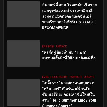
คิมเบอร์ลี่ แอน โวลเทมัส เฉิดฉาย
ณ กรุงฟลอเรนซ์ ประเทศอิตาลี
ร่วมงานเปิดตัวคอลเลคชั่นไฮจิ
วเวลรีจากคาร์เทียร์LE VOYAGE
RECOMMENCÉ
FASHION
UPDATE
“ฟอร์ด ฐิติพงษ์” กับ “Trofi”
แบรนด์เสื้อผ้าที่ใฝ่ฝันมาตั้งแต่เด็ก
EVENT & CONCERT
FASHION
UPDATE
“เลดี้ปราง” ควงสองหนุ่มสุดฮอต
“หยิ่น-วอร์” เปิดรันเวย์ต้อนรับ
ซัมเมอร์ด้วย คอลเลกชั่นใหม่!ใน
งาน “Hello Summer Enjoy Your
Summer Sports”