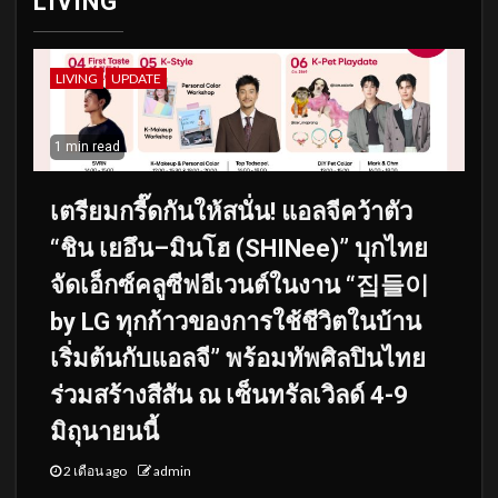
LIVING
LIVING
UPDATE
1 min read
เตรียมกรี๊ดกันให้สนั่น! แอลจีคว้าตัว
“ชิน เยอึน–มินโฮ (SHINee)” บุกไทย
จัดเอ็กซ์คลูซีฟอีเวนต์ในงาน “집들이
by LG ทุกก้าวของการใช้ชีวิตในบ้าน
เริ่มต้นกับแอลจี” พร้อมทัพศิลปินไทย
ร่วมสร้างสีสัน ณ เซ็นทรัลเวิลด์ 4-9
มิถุนายนนี้
2 เดือน ago
admin