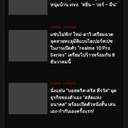
หนุ่มบ้าน vivo ‘หยิ่น – วอร์ – มีน’
LIVING
UPDATE
แซ่บไม่พัก! ใหม่-ดาวิ เตรียมอวด
ลุคสวยทะลุมิติแบบไฮเปอร์สเปซ
ในงานเปิดตัว “realme 10 Pro
Series” เตรียมไปว้าวพร้อมกัน 8
ธันวาคมนี้
LIVING
UPDATE
นั่งแท่น “บอสคริส-คริส พีรวัส” ผุด
ธุรกิจของตัวเอง “สลัดแห่ง
อนาคต” พร้อมเปิดตัวหนังสั้น เล่น
เอง-กำกับเองครั้งแรก!