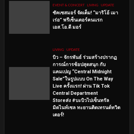
EVENT & CONCERT
LIVING
UPDATE
ซัคเซสมอร์ จัดเต็ม
!
“มาริโอ้ เมา
เร่อ” พรีเซ็นเตอร์คนแรก
เอส
.โอ.ดี มอร์
LIVING
UPDATE
บิว – จักรพันธ์ ร่วมสร้างปรากฏ
การณ์การช้อปสุดสนุก กับ
แคมเปญ “Central Midnight
Sale”ในรูปแบบ On The Way
Live ครั้งแรก! ผ่าน Tik Tok
Central Department
Storeส่ง #บะบิวไปเซ็นทรัล
มิดไนท์เซล ทะยานติดเทรนด์ทวิต
เตอร์!