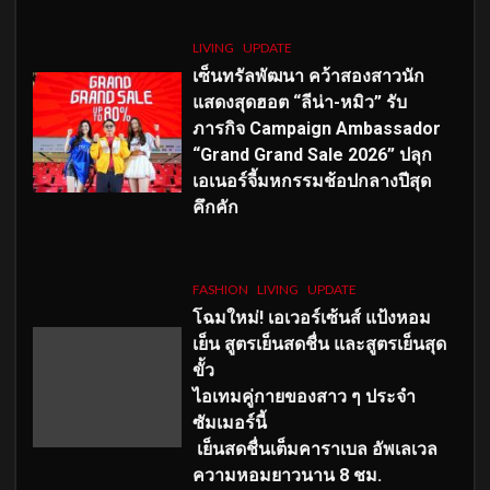
LIVING
UPDATE
เซ็นทรัลพัฒนา คว้าสองสาวนัก
แสดงสุดฮอต “ลีน่า-หมิว” รับ
ภารกิจ Campaign Ambassador
“Grand Grand Sale 2026” ปลุก
เอเนอร์จี้มหกรรมช้อปกลางปีสุด
คึกคัก
FASHION
LIVING
UPDATE
โฉมใหม่
! เอเวอร์เซ้นส์ แป้งหอม
เย็น สูตรเย็นสดชื่น และสูตรเย็นสุด
ขั้ว
ไอเทมคู่กายของสาว ๆ ประจำ
ซัมเมอร์นี้
เย็นสดชื่นเต็มคาราเบล อัพเลเวล
ความหอมยาวนาน
8
ชม.