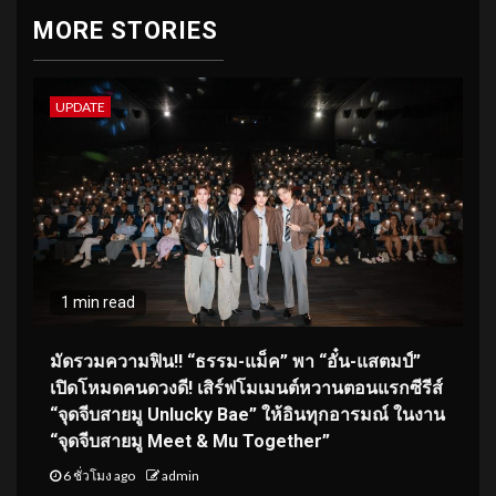
MORE STORIES
UPDATE
1 min read
มัดรวมความฟิน!! “ธรรม-แม็ค” พา “อั๋น-แสตมป์”
เปิดโหมดคนดวงดี! เสิร์ฟโมเมนต์หวานตอนแรกซีรีส์
“จุดจีบสายมู Unlucky Bae” ให้อินทุกอารมณ์ ในงาน
“จุดจีบสายมู Meet & Mu Together”
6 ชั่วโมง ago
admin