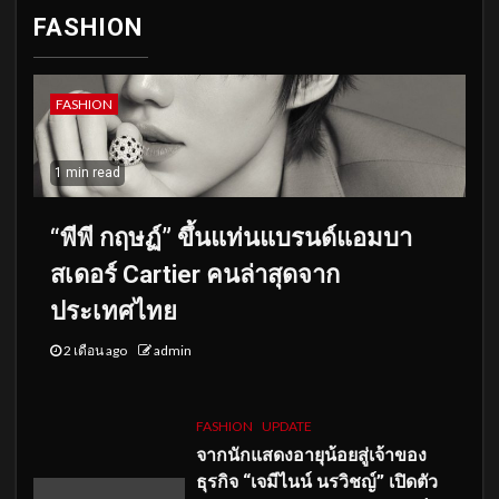
FASHION
FASHION
1 min read
“พีพี กฤษฏ์” ขึ้นแท่นแบรนด์แอมบา
สเดอร์ Cartier คนล่าสุดจาก
ประเทศไทย
2 เดือน ago
admin
FASHION
UPDATE
จากนักแสดงอายุน้อยสู่เจ้าของ
ธุรกิจ “เจมีไนน์ นรวิชญ์” เปิดตัว