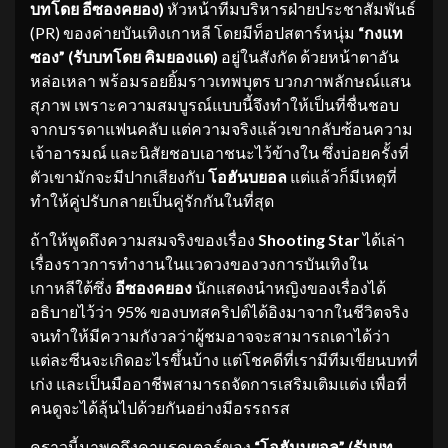
บทโดย อีซองคยอง)
หัวหน้าทีมบริหารฝ่ายประชาสัมพันธ์
(PR) ของค่ายบันเทิงเกาหลี โดยมีท็อปสตาร์หนุ่ม
“กงแท
ซอง” (รับบทโดย คิมยองแด)
อยู่ในสังกัด ด้วยหน้าตาอัน
หล่อเหลา พร้อมรอยยิ้มราวเทพบุตร บวกภาพลักษณ์แสน
สุภาพ เพราะความสมบูรณ์แบบนี้จึงทำให้เป็นที่ชื่นชอบ
จากบรรดาแฟนคลับ แต่ความจริงแล้วเขากลับซ้อนความ
เจ้าอารมณ์ และนิสัยชอบเอาชนะไว้ข้างใน ซึ่งบ่อยครั้งที่
ตัวเขามักจะมีปากเสียงกับ
โอฮันบยอล
แต่แล้วก็มีเหตุที่
ทำให้คู่ปรับกลายเป็นคู่รักกันในที่สุด
ถ้าให้พูดถึงความสมจริงของเรื่อง
Shooting Star
ได้เล่า
เรื่องราวการทำงานในแวดวงของวงการบันเทิงใน
เกาหลีใต้ซึ่ง
อีซองคยอง
นักแสดงนำหญิงของเรื่องได้
อธิบายไว้ว่า 95% ของบทสคริปต์ได้อิงมาจากในชีวิตจริง
จนทำให้มีความกังวลว่าผู้ชมอาจจะสามารถเดาได้ว่า
แต่ละซีนจะเกิดอะไรขึ้นบ้าง แต่โชคดีที่เรามีทีมเขียนบทที่
เก่ง และเป็นมืออาชีพสามารถจัดการเสริมเติมแต่ง เพื่อที่
คนดูจะได้ลุ้นไปด้วยกันอย่างมีอรรถรส
คราวนี้มาพูดถึงคาแรคเตอร์ของ
“โอฮันบยอล” (รับบท