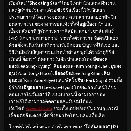
เรื่องใหม่
“Shooting Star”
โดยมีเหล่านักแสดง ทีมงาน
และผู้กำกับร่วมงานด้วย ซึ่งซีรีส์เรื่องนี้ได้หยิบเอา
ประสบการณ์โดยตรงของกลุ่มคนหลากหลายอาชีพใน
อุตสาหกรรมของวงการบันเทิง ทั้งที่อยู่เบื้องหน้า และ
เบื้องหลัง อาทิ ผู้จัดการดาราศิลปิน, นักประชาสัมพันธ์
(PR), นักข่าว, ทนายความ รวมทั้งตัวดาราหรือศิลปินเอง
ด้วย ซึ่งจะตีแผ่หน้าที่ความรับผิดชอบ ปัญหาที่ได้เจอ และ
วิธีรับมือกับปัญหาชวนปวดหัวต่าง ๆ พูดได้ว่าถ้าดูซีรีส์
เรื่องนี้ ยิ่งกว่าได้คลุกวงในอีก นำแสดงโดย
อีซองค
ยอง
(Lee Sung-Kyung),
คิมยองแด
(Kim Young-Dae),
ยุนจง
ฮุน
(Yoon Jong-Hoon),
อีจองชิน
(Lee Jung-Shin),
คิม
ยูนฮเย
(Kim Yoon-Hye) และ
พัคโซจิน
(Park Sojin) รวมทั้ง
ผู้กำกับ
อีซูฮยอก
(Lee Soo-Hyun) โดยจะออนไลน์ให้ชม
ตอนแรกในวันเสาร์ที่ 23 เมษายนนี้ ตามเวลาของ
เกาหลีใต้ สามารถติดตามและรับชมได้บน
เว็บไซต์
www.iQ.com
รวมทั้งแอปพลิเคชัน ผ่านอุปกรณ์
เชื่อมต่ออินเตอร์เน็ต ทั้งสมาร์ตโฟน และแท็บเล็ต
โดยซีรีส์เรื่องนี้ จะเล่าถึงเรื่องราวของ
“โอฮันบยอล” (รับ