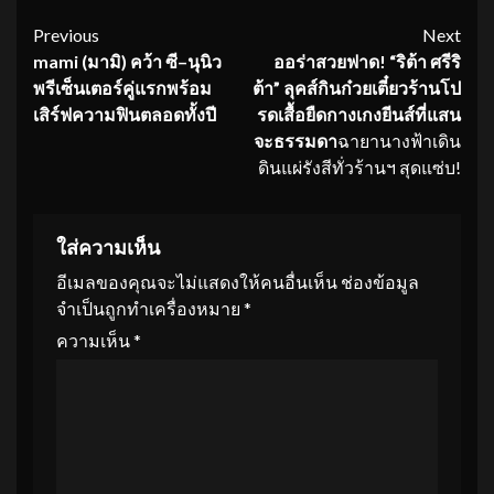
Continue
Previous
Next
mami
(
มามิ
)
คว้า ซี
–
นุนิว
ออร่าสวยฟาด! “ริต้า ศรีริ
Reading
พรีเซ็น
เต
อร์คู่แรก
พร้อม
ต้า” ลุคส์กินก๋วยเตี๋ยวร้านโป
เสิร์ฟ
ความฟินตลอดทั้งปี
รดเสื้
อยืดกางเกงยีนส์ที่แสน
จะธรรมดา
ฉายานางฟ้าเดิน
ดินแผ่รังสีทั่วร้านฯ สุดแซ่บ!
ใส่ความเห็น
อีเมลของคุณจะไม่แสดงให้คนอื่นเห็น
ช่องข้อมูล
จำเป็นถูกทำเครื่องหมาย
*
ความเห็น
*