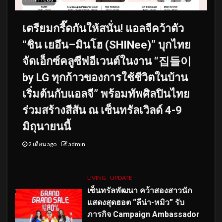
เตรียมกรี๊ดกันให้สนั่น! แอลจีคว้าตัว
“ชิน เยอึน–มินโฮ (SHINee)” บุกไทย
จัดเอ็กซ์คลูซีฟอีเวนต์ในงาน “집들이
by LG ทุกก้าวของการใช้ชีวิตในบ้าน
เริ่มต้นกับแอลจี” พร้อมทัพศิลปินไทย
ร่วมสร้างสีสัน ณ เซ็นทรัลเวิลด์ 4-9
มิถุนายนนี้
2 เดือน ago
admin
LIVING
UPDATE
เซ็นทรัลพัฒนา คว้าสองสาวนัก
แสดงสุดฮอต “ลีน่า-หมิว” รับ
ภารกิจ Campaign Ambassador