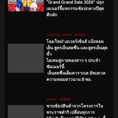
“Grand Grand Sale 2026” ปลุก
เอเนอร์จี้มหกรรมช้อปกลางปีสุด
คึกคัก
FASHION
LIVING
UPDATE
โฉมใหม่
! เอเวอร์เซ้นส์ แป้งหอม
เย็น สูตรเย็นสดชื่น และสูตรเย็นสุด
ขั้ว
ไอเทมคู่กายของสาว ๆ ประจำ
ซัมเมอร์นี้
เย็นสดชื่นเต็มคาราเบล อัพเลเวล
ความหอมยาวนาน
8
ชม.
LIVING
UPDATE
ชวนช้อปสินค้าจากโครงการใน
พระราชดำริ เปลี่ยนทุกการ