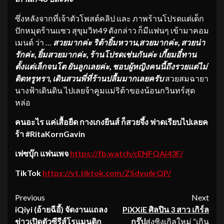
ซึ่งหลังจากที่เจ้าตัวโพสต์คลิป และ ภาพร้านโปรดเเต่เด็ก
ปักหมุดร้านเเซว สุขุมวิท49 ดังกล่าว ก็มีแฟนๆ เข้ามาคอม
เมนต์ ว่า …
สวยมากค่ะ ริต้ายิ้มหวาน
,สวยมากค่ะ, สวยน่า
รักค่ะ, ยิ้มสวยมากค่ะ, ร้านโปรดเช่นกันค่ะ เกี้ยมอี๋ทาน
ตั้งแต่เล็กจนโต ยันลูกเลยค่ะ, ชอบผู้หญิงคนนี้ถึงรวยแต่ไม่
ติ
ดหรูหรา, เดินสวนพี่ที่ร้านปลื้
มมากเลยครับ
สวยสมฉายา
นางฟ้าเดินดิน ไปเลยจ้าคูมแม่ริต้าของน้อนกวินทร์สุด
หล่อ
คนอะไร แค่เสื้อยืด กางเกงยีนส์ ก็สวยจึ้ง ฟาดเรียบไปเลยค
ร้า
#RitaKornGavin
เฟซบุ๊ก แฟนเพจ
https://fb.watch/cENFQAi43F/
TikTok
https://vt.tiktok.com/
ZSdyu6rQP/
Continue
Previous
Next
iQiyi (อ้ายฉีอี้) จัดงานแถลง
PiXXiE ศิลปิน 3 สาว เกิร์ล
Reading
ข่าวเปิดตัวซีรีส์
โรแมนติก
กรุ๊ป
ส่งซิงเกิลใหม่ “เกิน