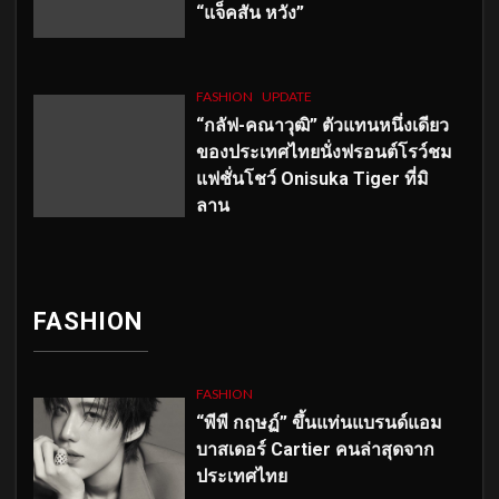
“แจ็คสัน หวัง”
FASHION
UPDATE
“กลัฟ-คณาวุฒิ” ตัวแทนหนึ่งเดียว
ของประเทศไทยนั่งฟรอนต์โรว์ชม
แฟชั่นโชว์ Onisuka Tiger ที่มิ
ลาน
FASHION
FASHION
“พีพี กฤษฏ์” ขึ้นแท่นแบรนด์แอม
บาสเดอร์ Cartier คนล่าสุดจาก
ประเทศไทย