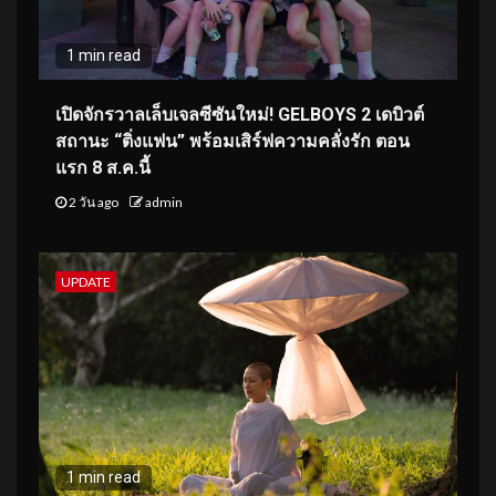
1 min read
เปิดจักรวาลเล็บเจลซีซันใหม่! GELBOYS 2 เดบิวต์
สถานะ “ติ่งแฟน” พร้อมเสิร์ฟความคลั่งรัก ตอน
แรก 8 ส.ค.นี้
2 วัน ago
admin
UPDATE
1 min read