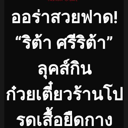
ออร่าสวยฟาด!
“ริต้า ศรีริต้า”
ลุคส์กิน
ก๋วยเตี๋ยวร้านโป
รดเสื้
อยืดกาง