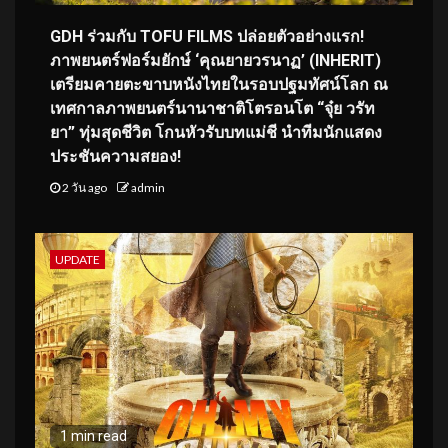
GDH ร่วมกับ TOFU FILMS ปล่อยตัวอย่างแรก!
ภาพยนตร์ฟอร์มยักษ์ ‘คุณยายวรนาฏ’ (INHERIT)
เตรียมคายตะขาบหนังไทยในรอบปฐมทัศน์โลก ณ
เทศกาลภาพยนตร์นานาชาติโตรอนโต “จุ๋ย วรัท
ยา” ทุ่มสุดชีวิต โกนหัวรับบทแม่ชี นำทีมนักแสดง
ประชันความสยอง!
2 วัน ago
admin
UPDATE
1 min read