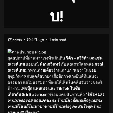
บ!
4 ปี ago
admin
1 min read
สุดสัปดาห์ที่ผ่านมา นางฟ้าเดินดิน
ริต้า – ศรีริต้า เจนเซ่น
ณรงค์เดช
แอบหนี
น้อนกวินทร์
กับ คุณสามีสุดหล่อ
กรณ์
ณรงค์เดช
มาทานก๋วยเตี๋ยวร้านเก่าแก่ “แซว” ในซอย
สุขุมวิท 49 กับลุคส์สบายๆ เสื้อยืดกางเกงยีนส์ที่แสนจะ
ธรรมดา แต่ไม่ธรรมดา ที่เผยให้เห็นในคลิปวันว่างของริ
ต้าผ่าน
เฟซบุ๊ก แฟนเพจ และ
TikTok ในชื่อ
เดียวกัน Sririta Jensen
พร้อมแคปชั่นชวนหิว
“ริต้าพามา
ทานของอร่อย ปักหมุดนะคะ ร้านนี้
มาตั้งเเต่เด็กๆ เลยค่ะ
ทานที่ไหนก็ไม่เท่ามาทานที่ร้
านจริงๆ ค่ะ สมใจสุด ร้าน
เก่าเเก่ 40 ปีละค่ะ”