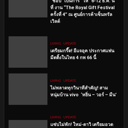
“ช้อป” เป็นการ “ให้” 6-12 ธ.ค. นี้
ที่ งาน “The Royal Gift Festival
ครั้งที่ 4” ณ ศูนย์การค้าเซ็นทรัล
เวิลด์
LIVING
UPDATE
เตรียมกรี๊ด! อีแจอุค ประกาศแฟน
มีตติ้งในไทย 4 กพ 66 นี้
LIVING
UPDATE
ไม่พลาดทุกวินาทีสำคัญ
! สาม
หนุ่มบ้าน vivo ‘หยิ่น – วอร์ – มีน’
LIVING
UPDATE
แซ่บไม่พัก! ใหม่-ดาวิ เตรียมอวด