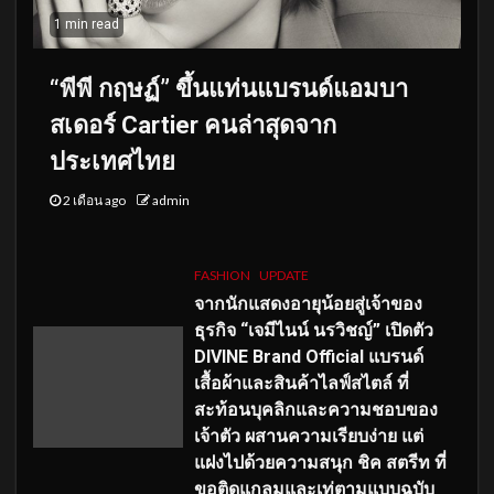
1 min read
“พีพี กฤษฏ์” ขึ้นแท่นแบรนด์แอมบา
สเดอร์ Cartier คนล่าสุดจาก
ประเทศไทย
2 เดือน ago
admin
FASHION
UPDATE
จากนักแสดงอายุน้อยสู่เจ้าของ
ธุรกิจ “เจมีไนน์ นรวิชญ์” เปิดตัว
DIVINE Brand Official แบรนด์
เสื้อผ้าและสินค้าไลฟ์สไตล์ ที่
สะท้อนบุคลิกและความชอบของ
เจ้าตัว ผสานความเรียบง่าย แต่
แฝงไปด้วยความสนุก ชิค สตรีท ที่
ขอติดแกลมและเท่ตามแบบฉบับ