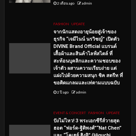
2 เดือน ago
admin
FASHION
UPDATE
จากนักแสดงอายุน้อยสู่เจ้าของ
ธุรกิจ “เจมีไนน์ นรวิชญ์” เปิดตัว
DIVINE Brand Official แบรนด์
เสื้อผ้าและสินค้าไลฟ์สไตล์ ที่
สะท้อนบุคลิกและความชอบของ
เจ้าตัว ผสานความเรียบง่าย แต่
แฝงไปด้วยความสนุก ชิค สตรีท ที่
ขอติดแกลมและเท่ตามแบบฉบับ
2 ปี ago
admin
EVENT & CONCERT
FASHION
UPDATE
ปังไม่ไหว! 3 พระเอกซีรีส์วายสุด
ฮอต “ฟอร์ด-ฐิติพงศ์”“Nat Chen”
และ “โคเฮย์ ฮิงุจิ” (Higuchi