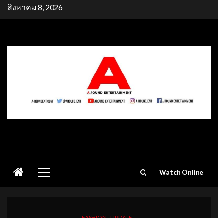
Skip
สิงหาคม 8, 2026
to
content
Primary
Watch Online
Menu
FASHION
UPDATE