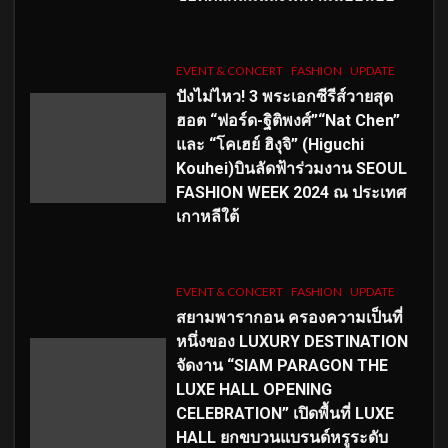
EVENT & CONCERT
FASHION
UPDATE
ปังไม่ไหว! 3 พระเอกซีรีส์วายสุด
ฮอต “ฟอร์ด-ฐิติพงศ์”“Nat Chen”
และ “โคเฮย์ ฮิงุจิ” (Higuchi
Kouhei)บินลัดฟ้าร่วมงาน SEOUL
FASHION WEEK 2024 ณ ประเทศ
เกาหลีใต้
EVENT & CONCERT
FASHION
UPDATE
สยามพารากอน ครองความเป็นที่
หนึ่งของ LUXURY DESTINATION
จัดงาน “SIAM PARAGON THE
LUXE HALL OPENING
CELEBRATION” เปิดพื้นที่ LUXE
HALL ยกขบวนแบรนด์หรูระดับ