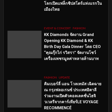
โลกเปิดแฟล็กชิปสโตร์แห่งแรกใน
เมืองไทย
EVENT & CONCERT
FASHION
KK Diamonds จัดงาน Grand
Opening KK Diamond & KK
Birth Day Gala Dinner โดย CEO
“คุณกุ๊กไก่ รวิสรา” จัดงานโชว์
เครื่องเพชรมูลค่าหลายล้านบาท
FASHION
UPDATE
คิมเบอร์ลี่ แอน โวลเทมัส เฉิดฉาย
ณ กรุงฟลอเรนซ์ ประเทศอิตาลี
ร่วมงานเปิดตัวคอลเลคชั่นไฮจิ
วเวลรีจากคาร์เทียร์LE VOYAGE
RECOMMENCÉ