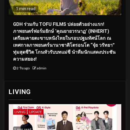
1 min read
GDH ร่วมกับ TOFU FILMS ปล่อยตัวอย่างแรก!
ภาพยนตร์ฟอร์มยักษ์ ‘คุณยายวรนาฏ’ (INHERIT)
เตรียมคายตะขาบหนังไทยในรอบปฐมทัศน์โลก ณ
เทศกาลภาพยนตร์นานาชาติโตรอนโต “จุ๋ย วรัทยา”
ทุ่มสุดชีวิต โกนหัวรับบทแม่ชี นำทีมนักแสดงประชัน
ความสยอง!
2 วัน ago
admin
LIVING
LIVING
UPDATE
1 min read