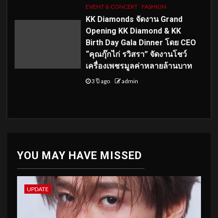
EVENT & CONCERT
FASHION
KK Diamonds จัดงาน Grand
Opening KK Diamond & KK
Birth Day Gala Dinner โดย CEO
“คุณกุ๊กไก่ รวิสรา” จัดงานโชว์
เครื่องเพชรมูลค่าหลายล้านบาท
3 ปี ago
admin
YOU MAY HAVE MISSED
UPDATE