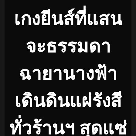
เกงยีนส์ที่แสน
จะธรรมดา
ฉายานางฟ้า
เดินดินแผ่รังสี
ทั่วร้านฯ สุดแซ่