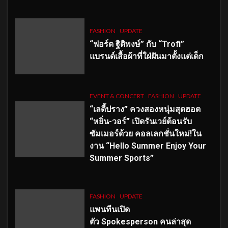
FASHION
UPDATE
“ฟอร์ด ฐิติพงษ์” กับ “Trofi”
แบรนด์เสื้อผ้าที่ใฝ่ฝันมาตั้งแต่เด็ก
EVENT & CONCERT
FASHION
UPDATE
“เลดี้ปราง” ควงสองหนุ่มสุดฮอต
“หยิ่น-วอร์” เปิดรันเวย์ต้อนรับ
ซัมเมอร์ด้วย คอลเลกชั่นใหม่!ใน
งาน “Hello Summer Enjoy Your
Summer Sports”
FASHION
UPDATE
แพนทีนเปิด
ตัว
Spokesperson คนล่าสุด