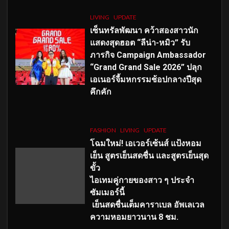
LIVING
UPDATE
เซ็นทรัลพัฒนา คว้าสองสาวนัก
แสดงสุดฮอต “ลีน่า-หมิว” รับ
ภารกิจ Campaign Ambassador
“Grand Grand Sale 2026” ปลุก
เอเนอร์จี้มหกรรมช้อปกลางปีสุด
คึกคัก
FASHION
LIVING
UPDATE
โฉมใหม่
! เอเวอร์เซ้นส์ แป้งหอม
เย็น สูตรเย็นสดชื่น และสูตรเย็นสุด
ขั้ว
ไอเทมคู่กายของสาว ๆ ประจำ
ซัมเมอร์นี้
เย็นสดชื่นเต็มคาราเบล อัพเลเวล
ความหอมยาวนาน
8
ชม.