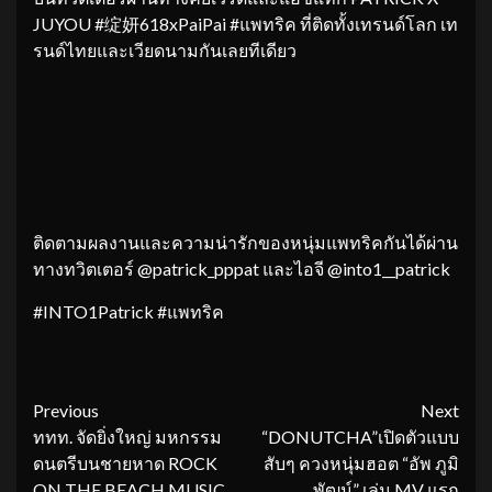
JUYOU​ #绽妍618xPaiPai #แพทริค ที่ติดทั้งเทรนด์โลก​ เท
รนด์ไทย​และเวียดนาม​กันเลยทีเดียว
ติดตามผลงานและความน่ารักของหนุ่มแพทริคกันได้ผ่าน
ทางทวิตเตอร์ @patrick_pppat และไอจี @into1__patrick​
#INTO1Patrick​ #แพทริค
Continue
Previous
Next
ททท. จัดยิ่งใหญ่ มหกรรม
“DONUTCHA”เปิดตัวแบบ
Reading
ดนตรีบนชายหาด ROCK
สับๆ ควงหนุ่มฮอต “อัพ ภูมิ
ON THE BEACH MUSIC
พัฒน์” เล่น MV แรก