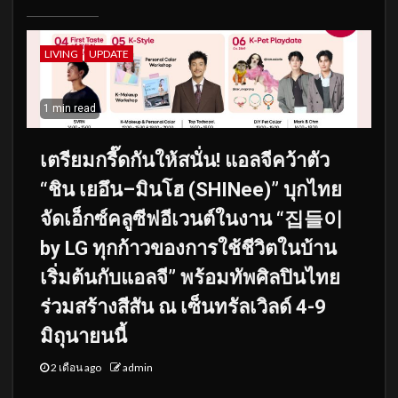
LIVING
UPDATE
1 min read
เตรียมกรี๊ดกันให้สนั่น! แอลจีคว้าตัว
“ชิน เยอึน–มินโฮ (SHINee)” บุกไทย
จัดเอ็กซ์คลูซีฟอีเวนต์ในงาน “집들이
by LG ทุกก้าวของการใช้ชีวิตในบ้าน
เริ่มต้นกับแอลจี” พร้อมทัพศิลปินไทย
ร่วมสร้างสีสัน ณ เซ็นทรัลเวิลด์ 4-9
มิถุนายนนี้
2 เดือน ago
admin