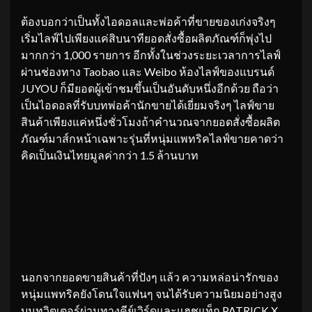
ต้องบอกว่าเป็นทั้งไอดอลและพ่อค้าที่ขายของเก่งจริงๆ
เริ่มไลฟ์ไปเพียงแค่สิบนาทียอดสั่งซื้อผลิตภัณฑ์ก็พุ่งไป
มากกว่า​ 1,000​ รายการ อีกทั้งในช่วงระยะเวลาการไลฟ์
ผ่านช่องทาง Taobao และ Weibo ห้องไลฟ์ของแบรนด์
JUYOU ก็มียอดผู้เข้าชมขึ้นเป็นอันดับหนึ่งอีกด้วย ถือว่า
เป็นไอดอลที่รับบทพ่อค้านักขายได้เยี่ยมจริงๆ ไลฟ์ขาย
สินค้าเพียงแค่หนึ่งชั่วโมงถ้าคำนวณจากยอดสั่งซื้อผลิต
ภัณฑ์มาส์กหน้าเฉพาะรุ่นที่หนุ่มแพทริคไลฟ์ขายคาดว่า
คิดเป็นเงินไทยมูลค่ากว่า 1.5 ล้านบาท
นอกจากยอดขายสินค้าที่ปังๆ แล้ว ความหล่อน่ารักของ
หนุ่มแพทริคยังโดนใจแฟนๆ จนได้รับความนิยมอย่างสูง
บนทวิตเตอร์ผ่านทางคีย์เวิร์ดและแฮชแท็ก PATRICK X