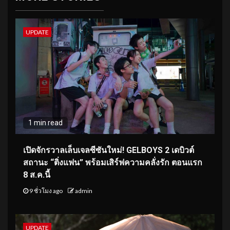
UPDATE
1 min read
เปิดจักรวาลเล็บเจลซีซันใหม่! GELBOYS 2 เดบิวต์
สถานะ “ติ่งแฟน” พร้อมเสิร์ฟความคลั่งรัก ตอนแรก
8 ส.ค.นี้
9 ชั่วโมง ago
admin
UPDATE