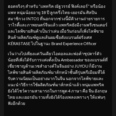
ฮอตจริงๆ สำหรับ “แพทริค ณัฐวรรธ์​ ฟิงค์เลอร์” หรือน้อง
แพท หนุ่มน้อยอายุ 18 ปี ลูกครึ่งไทย-เยอรมัน​ ศิลปิน
สมาชิกวง INTO1 ที่นอกจากช่วงนี้มีคิวงานถ่ายรายการ
วาไรตี้และภาพยนตร์จีนแล้ว แพทริคยังมีงานพรีเซนเตอร์
และไลฟ์ขายสินค้าเป็นว่าเล่น เมื่อวันก่อนก็เพิ่งไลฟ์ขาย
สินค้าผลิตภัณฑ์ดูแลเส้นผมชื่อดังแบรนด์ฝรั่งเศส
KÉRASTASE ไปในฐานะ Brand Experience Officer
เว้นว่างไปเพียงแค่วันเดียวไอดอลและพ่อค้าซุปตาร์ตัว
น้อยที่เพิ่งได้รับการแต่งตั้งเป็น Ambassador​ ของแบรนด์ที่
เชี่ยวชาญด้านเวชสำอางค์ในจีนอย่าง JUYOU ก็มีงาน
ไลฟ์ขายสินค้าผลิตภัณฑ์มาส์กหน้าชั้นดีรุ่นพรีเมียมที่ได้
รับความนิยมเป็นอย่างมากในจีน นอกจากไลฟ์ขายและ
แนะนำวิธีการใช้ผลิตภัณฑ์มาส์กหน้าแล้ว หนุ่มแพทริค
ยังได้โชว์ความสามารถในการพูด 4 ภาษา คือ​ จีน​ อังกฤษ​
ไทย​ และเยอรมัน​ รวมทั้งยังได้ร้องเพลงเพราะๆ ให้แฟนๆ
ฟังอีกด้วย