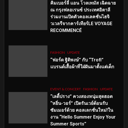
คิมเบอร์ลี่ แอน โวลเทมัส เฉิดฉาย
ณ กรุงฟลอเรนซ์ ประเทศอิตาลี
ร่วมงานเปิดตัวคอลเลคชั่นไฮจิ
วเวลรีจากคาร์เทียร์LE VOYAGE
RECOMMENCÉ
FASHION
UPDATE
“ฟอร์ด ฐิติพงษ์” กับ “Trofi”
แบรนด์เสื้อผ้าที่ใฝ่ฝันมาตั้งแต่เด็ก
EVENT & CONCERT
FASHION
UPDATE
“เลดี้ปราง” ควงสองหนุ่มสุดฮอต
“หยิ่น-วอร์” เปิดรันเวย์ต้อนรับ
ซัมเมอร์ด้วย คอลเลกชั่นใหม่!ใน
งาน “Hello Summer Enjoy Your
Summer Sports”