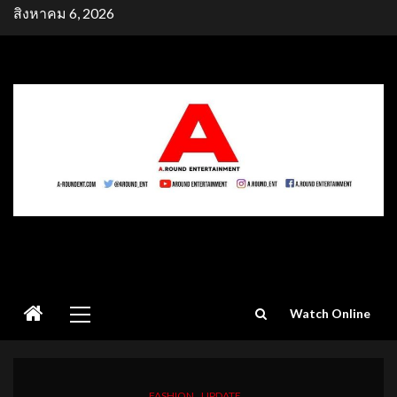
Skip
สิงหาคม 6, 2026
to
content
Primary
Watch Online
Menu
FASHION
UPDATE