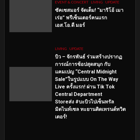
EVENT & CONCERT
LIVING
UPDATE
ซัคเซสมอร์ จัดเต็ม
!
“มาริโอ้ เมา
เร่อ” พรีเซ็นเตอร์คนแรก
เอส
.โอ.ดี มอร์
LIVING
UPDATE
บิว – จักรพันธ์ ร่วมสร้างปรากฏ
การณ์การช้อปสุดสนุก กับ
แคมเปญ “Central Midnight
Sale”ในรูปแบบ On The Way
Live ครั้งแรก! ผ่าน Tik Tok
Central Department
Storeส่ง #บะบิวไปเซ็นทรัล
มิดไนท์เซล ทะยานติดเทรนด์ทวิต
เตอร์!