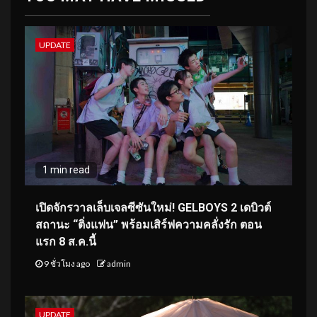
UPDATE
1 min read
เปิดจักรวาลเล็บเจลซีซันใหม่! GELBOYS 2 เดบิวต์
สถานะ “ติ่งแฟน” พร้อมเสิร์ฟความคลั่งรัก ตอน
แรก 8 ส.ค.นี้
9 ชั่วโมง ago
admin
UPDATE