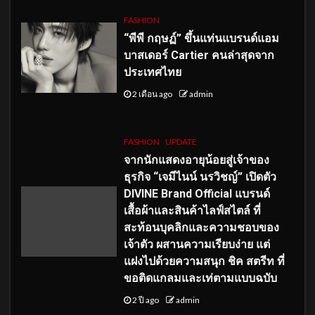
FASHION
“พีพี กฤษฏ์” ขึ้นแท่นแบรนด์แอม
บาสเดอร์ Cartier คนล่าสุดจาก
ประเทศไทย
2 เดือน ago
admin
FASHION
UPDATE
จากนักแสดงอายุน้อยสู่เจ้าของ
ธุรกิจ “เจมีไนน์ นรวิชญ์” เปิดตัว
DIVINE Brand Official แบรนด์
เสื้อผ้าและสินค้าไลฟ์สไตล์ ที่
สะท้อนบุคลิกและความชอบของ
เจ้าตัว ผสานความเรียบง่าย แต่
แฝงไปด้วยความสนุก ชิค สตรีท ที่
ขอติดแกลมและเท่ตามแบบฉบับ
2 ปี ago
admin