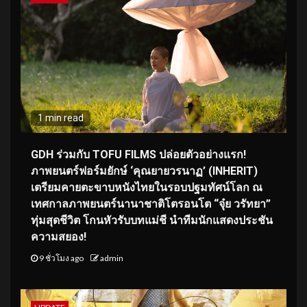
1 min read
GDH ร่วมกับ TOFU FILMS ปล่อยตัวอย่างแรก!
ภาพยนตร์ฟอร์มยักษ์ ‘คุณยายวรนาฏ’ (INHERIT)
เตรียมคายตะขาบหนังไทยในรอบปฐมทัศน์โลก ณ
เทศกาลภาพยนตร์นานาชาติโตรอนโต “จุ๋ย วรัทยา”
ทุ่มสุดชีวิต โกนหัวรับบทแม่ชี นำทีมนักแสดงประชัน
ความสยอง!
9 ชั่วโมง ago
admin