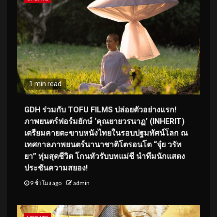
1 min read
GDH ร่วมกับ TOFU FILMS ปล่อยตัวอย่างแรก!
ภาพยนตร์ฟอร์มยักษ์ ‘คุณยายวรนาฏ’ (INHERIT)
เตรียมคายตะขาบหนังไทยในรอบปฐมทัศน์โลก ณ
เทศกาลภาพยนตร์นานาชาติโตรอนโต “จุ๋ย วรัท
ยา” ทุ่มสุดชีวิต โกนหัวรับบทแม่ชี นำทีมนักแสดง
ประชันความสยอง!
9 ชั่วโมง ago
admin