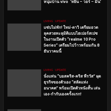
หนุ่มบ้าน vivo ‘หยิ่น – วอร์ – มีน’
LIVING
UPDATE
แซ่บไม่พัก! ใหม่-ดาวิ เตรียมอวด
ลุคสวยทะลุมิติแบบไฮเปอร์สเปซ
ในงานเปิดตัว “realme 10 Pro
Series” เตรียมไปว้าวพร้อมกัน 8
ธันวาคมนี้
LIVING
UPDATE
นั่งแท่น “บอสคริส-คริส พีรวัส” ผุด
ธุรกิจของตัวเอง “สลัดแห่ง
อนาคต” พร้อมเปิดตัวหนังสั้น เล่น
เอง-กำกับเองครั้งแรก!