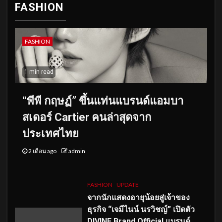
FASHION
FASHION
1 min read
“พีพี กฤษฏ์” ขึ้นแท่นแบรนด์แอมบา
สเดอร์ Cartier คนล่าสุดจาก
ประเทศไทย
2 เดือน ago
admin
FASHION
UPDATE
จากนักแสดงอายุน้อยสู่เจ้าของ
ธุรกิจ “เจมีไนน์ นรวิชญ์” เปิดตัว
DIVINE Brand Official แบรนด์