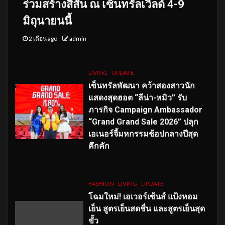
ร่วมสร้างสีสัน ณ เซ็นทรัลเวิลด์ 4-9
มิถุนายนนี้
2 เดือน ago
admin
LIVING
UPDATE
เซ็นทรัลพัฒนา คว้าสองสาวนัก
แสดงสุดฮอต “ลีน่า-หมิว” รับ
ภารกิจ Campaign Ambassador
“Grand Grand Sale 2026” ปลุก
เอเนอร์จี้มหกรรมช้อปกลางปีสุด
คึกคัก
FASHION
LIVING
UPDATE
โฉมใหม่
! เอเวอร์เซ้นส์ แป้งหอม
เย็น สูตรเย็นสดชื่น และสูตรเย็นสุด
ขั้ว