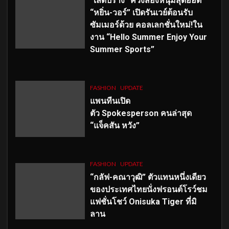
“เลดี้ปราง” ควงสองหนุ่มสุดฮอต
“หยิ่น-วอร์” เปิดรันเวย์ต้อนรับ
ซัมเมอร์ด้วย คอลเลกชั่นใหม่!ใน
งาน “Hello Summer Enjoy Your
Summer Sports”
FASHION
UPDATE
แพนทีนเปิด
ตัว
Spokesperson คนล่าสุด
“แจ็คสัน หวัง”
FASHION
UPDATE
“กลัฟ-คณาวุฒิ” ตัวแทนหนึ่งเดียว
ของประเทศไทยนั่งฟรอนต์โรว์ชม
แฟชั่นโชว์ Onisuka Tiger ที่มิ
ลาน