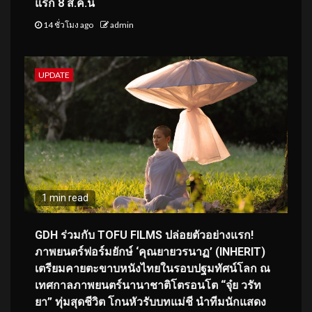
แรก 8 ส.ค.นี้
14 ชั่วโมง ago
admin
UPDATE
1 min read
GDH ร่วมกับ TOFU FILMS ปล่อยตัวอย่างแรก!
ภาพยนตร์ฟอร์มยักษ์ ‘คุณยายวรนาฏ’ (INHERIT)
เตรียมคายตะขาบหนังไทยในรอบปฐมทัศน์โลก ณ
เทศกาลภาพยนตร์นานาชาติโตรอนโต “จุ๋ย วรัท
ยา” ทุ่มสุดชีวิต โกนหัวรับบทแม่ชี นำทีมนักแสดง