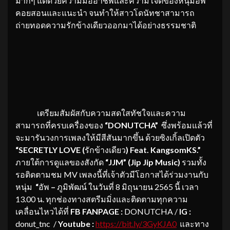
มากๆ แต่ด้วยความมืออาชีพและความใจดีของหนุ่มอัพ
คอยสอนและแนะนำ จนทำให้สาวโดนัทชาสามารถ
ถ่ายทอดความรักข้างเดียวออกมาได้อย่างธรรมชาติ
เตรียมสัมผัสกับความสดใสทัชใจและความ
สามารถที่ครบเครื่องของ
“DONUTCHA”
ซึ่งพร้อมแล้วที่
จะมารันวงการเพลงให้มีสีสันมากขึ้น ด้วยซิงเกิ้ลเปิดตัว
“SECRETLY LOVE (
รักข้างเดียว
) Feat. KangsomKS.”
ภายใต้การดูแลของสังกัด
“JJM” (Jip Jip Music)
รวมทั้ง
รอติดตามชม MV เพลงนี้ที่เจ้าตัวมีโอกาสได้ร่วมงานกับ
หนุ่ม
“
อัพ
–
ภูมิพัฒน์ ในวันที่ 8 มิถุนายน 2565 นี้ เวลา
13.00 น. ทุกช่องทางสตรีมมิ่งและติดตามทุกความ
เคลื่อนไหวได้ที่
FB FANPAGE :
DONUTCHA /
IG :
donut_tnc /
Youtube :
https://bit.ly/3GyKJA0
และทาง