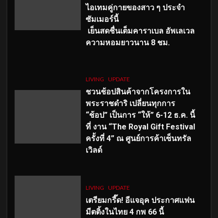
ไอเทมคู่กายของสาว ๆ ประจำ
ซัมเมอร์นี้
เย็นสดชื่นเต็มคาราเบล อัพเลเวล
ความหอมยาวนาน
8
ชม.
LIVING
UPDATE
ชวนช้อปสินค้าจากโครงการใน
พระราชดำริ เปลี่ยนทุกการ
“ช้อป” เป็นการ “ให้” 6-12 ธ.ค. นี้
ที่ งาน “The Royal Gift Festival
ครั้งที่ 4” ณ ศูนย์การค้าเซ็นทรัล
เวิลด์
LIVING
UPDATE
เตรียมกรี๊ด! อีแจอุค ประกาศแฟน
มีตติ้งในไทย 4 กพ 66 นี้