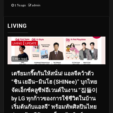
1 วัน ago
admin
LIVING
LIVING
UPDATE
1 min read
เตรียมกรี๊ดกันให้สนั่น! แอลจีคว้าตัว
“ชิน เยอึน–มินโฮ (SHINee)” บุกไทย
จัดเอ็กซ์คลูซีฟอีเวนต์ในงาน “집들이
by LG ทุกก้าวของการใช้ชีวิตในบ้าน
เริ่มต้นกับแอลจี” พร้อมทัพศิลปินไทย