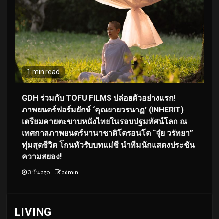
1 min read
GDH ร่วมกับ TOFU FILMS ปล่อยตัวอย่างแรก!
ภาพยนตร์ฟอร์มยักษ์ ‘คุณยายวรนาฏ’ (INHERIT)
เตรียมคายตะขาบหนังไทยในรอบปฐมทัศน์โลก ณ
เทศกาลภาพยนตร์นานาชาติโตรอนโต “จุ๋ย วรัทยา”
ทุ่มสุดชีวิต โกนหัวรับบทแม่ชี นำทีมนักแสดงประชัน
ความสยอง!
3 วัน ago
admin
LIVING