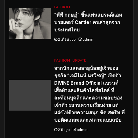
FASHION
“พีพี กฤษฏ์” ขึ้นแท่นแบรนด์แอม
บาสเดอร์ Cartier คนล่าสุดจาก
ประเทศไทย
2 เดือน ago
admin
FASHION
UPDATE
จากนักแสดงอายุน้อยสู่เจ้าของ
ธุรกิจ “เจมีไนน์ นรวิชญ์” เปิดตัว
DIVINE Brand Official แบรนด์
เสื้อผ้าและสินค้าไลฟ์สไตล์ ที่
สะท้อนบุคลิกและความชอบของ
เจ้าตัว ผสานความเรียบง่าย แต่
แฝงไปด้วยความสนุก ชิค สตรีท ที่
ขอติดแกลมและเท่ตามแบบฉบับ
2 ปี ago
admin