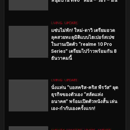
หนุ่มบ้าน vivo ‘หยิ่น – วอร์ – มีน’
LIVING
UPDATE
แซ่บไม่พัก! ใหม่-ดาวิ เตรียมอวด
ลุคสวยทะลุมิติแบบไฮเปอร์สเปซ
ในงานเปิดตัว “realme 10 Pro
Series” เตรียมไปว้าวพร้อมกัน 8
ธันวาคมนี้
LIVING
UPDATE
นั่งแท่น “บอสคริส-คริส พีรวัส” ผุด
ธุรกิจของตัวเอง “สลัดแห่ง
อนาคต” พร้อมเปิดตัวหนังสั้น เล่น
เอง-กำกับเองครั้งแรก!