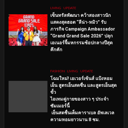
LIVING
UPDATE
เซ็นทรัลพัฒนา คว้าสองสาวนัก
แสดงสุดฮอต “ลีน่า-หมิว” รับ
ภารกิจ Campaign Ambassador
“Grand Grand Sale 2026” ปลุก
เอเนอร์จี้มหกรรมช้อปกลางปีสุด
คึกคัก
FASHION
LIVING
UPDATE
โฉมใหม่
! เอเวอร์เซ้นส์ แป้งหอม
เย็น สูตรเย็นสดชื่น และสูตรเย็นสุด
ขั้ว
ไอเทมคู่กายของสาว ๆ ประจำ
ซัมเมอร์นี้
เย็นสดชื่นเต็มคาราเบล อัพเลเวล
ความหอมยาวนาน
8
ชม.