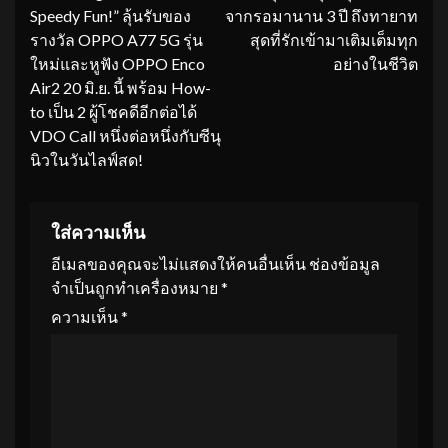
Speedy Fun!” ลุ้นรับของ
จากรอมานาน 3 ปี ถึงทายาท
รางวัล OPPO A77 5G รุ่น
สุดที่รักเข้ามาเติมเต็มทุก
ใหม่และหูฟัง OPPO Enco
อย่างในชีวิต
Air2 20 มิ.ย. นี้ พร้อม How-
to เป็น 2 ผู้โชคดีอีกต่อได้
VDO Call หนึ่งต่อหนึ่งกับซีนุ
นิวในวันไลฟ์สด!
ใส่ความเห็น
อีเมลของคุณจะไม่แสดงให้คนอื่นเห็น
ช่องข้อมูล
จำเป็นถูกทำเครื่องหมาย
*
ความเห็น
*