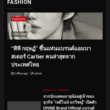
FASHION
FASHION
1 min read
“พีพี กฤษฏ์” ขึ้นแท่นแบรนด์แอมบา
สเดอร์ Cartier คนล่าสุดจาก
ประเทศไทย
2 เดือน ago
admin
FASHION
UPDATE
จากนักแสดงอายุน้อยสู่เจ้าของ
ธุรกิจ “เจมีไนน์ นรวิชญ์” เปิดตัว
DIVINE Brand Official แบรนด์