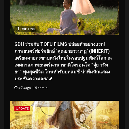
1 min read
GDH ร่วมกับ TOFU FILMS ปล่อยตัวอย่างแรก!
ภาพยนตร์ฟอร์มยักษ์ ‘คุณยายวรนาฏ’ (INHERIT)
เตรียมคายตะขาบหนังไทยในรอบปฐมทัศน์โลก ณ
เทศกาลภาพยนตร์นานาชาติโตรอนโต “จุ๋ย วรัท
ยา” ทุ่มสุดชีวิต โกนหัวรับบทแม่ชี นำทีมนักแสดง
ประชันความสยอง!
3 วัน ago
admin
UPDATE