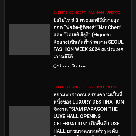
EVENT & CONCERT
FASHION
UPDATE
ปังไม่ไหว! 3 พระเอกซีรีส์วายสุด
ฮอต “ฟอร์ด-ฐิติพงศ์”“Nat Chen”
และ “โคเฮย์ ฮิงุจิ” (Higuchi
Kouhei)บินลัดฟ้าร่วมงาน SEOUL
FASHION WEEK 2024 ณ ประเทศ
เกาหลีใต้
2 ปี ago
admin
EVENT & CONCERT
FASHION
UPDATE
สยามพารากอน ครองความเป็นที่
หนึ่งของ LUXURY DESTINATION
จัดงาน “SIAM PARAGON THE
LUXE HALL OPENING
CELEBRATION” เปิดพื้นที่ LUXE
HALL ยกขบวนแบรนด์หรูระดับ