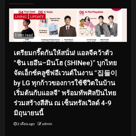
LIVING
UPDATE
1 min read
เตรียมกรี๊ดกันให้สนั่น! แอลจีคว้าตัว
“ชิน เยอึน–มินโฮ (SHINee)” บุกไทย
จัดเอ็กซ์คลูซีฟอีเวนต์ในงาน “집들이
by LG ทุกก้าวของการใช้ชีวิตในบ้าน
เริ่มต้นกับแอลจี” พร้อมทัพศิลปินไทย
ร่วมสร้างสีสัน ณ เซ็นทรัลเวิลด์ 4-9
มิถุนายนนี้
2 เดือน ago
admin