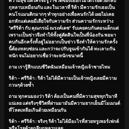
ความสุข แต่ใครจะรู้ว่าชีวิตของเธอก็ไม่ได้โรยด้วยกลีบ
กุหลาบเหมือนกัน และในเวลาที่ ริต้า มีความรักเธอเป็น
คนโรแมนติกมากๆ ทำทุกอย่างเพื่อคนรักได้ เผยไม่เคย
อกหักแต่เคยมีเสียใจกับความรัก ส่วนความรักระหว่าง
“ศรีริต้า กับ คุณกรณ์ ณรงค์เดช” รับเคยคบกันตอนเด็กแต่
เพราะเป็นข่าวจึงทำให้ทั้งคู่ตัดสินใจเป็นพี่น้องกัน พอมา
คบกันอีกครั้งทั้งคู่ไม่อยากเป็นข่าว จึงทำให้ความรักครั้ง
นี้ต้องหลบซ่อน และกว่าจะปรับจูนเข้ากันได้ ทะเลาะกัน
หนัก จนไม่อยากเชื่อว่าจะหนักขนาดนี้
ถาม เรารู้สึกแบบชีวิตฉันเหมือนเจ้าหญิงเจ้าชายไหม
ริต้า – ศรีริต้า : ริต้า ไม่ได้มีความเป็นเจ้าหญิงเลยมีความ
กวนๆด้วยซ้ำ
ถาม ทุกคนมองว่า ริต้า ต้องเป็นคนที่มีความสุขทุกวินาที
แน่เลย แต่จริงๆชีวิตที่ผ่านมามันมีความยากเย็นมีโมเมนต์
ที่โหดเหลือเกินด้วยเหมือนกัน
ริต้า – ศรีริต้า : จริงๆ ริต้า ไม่ได้มีอะไรที่สวยหรูเพอร์เฟกต์
หรือโรยด้วยกลีบกุหลาบเลย