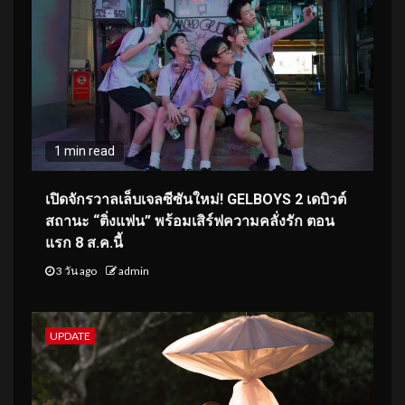
1 min read
เปิดจักรวาลเล็บเจลซีซันใหม่! GELBOYS 2 เดบิวต์
สถานะ “ติ่งแฟน” พร้อมเสิร์ฟความคลั่งรัก ตอน
แรก 8 ส.ค.นี้
3 วัน ago
admin
UPDATE