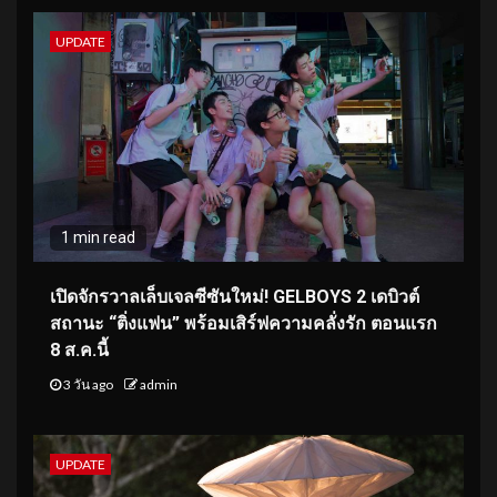
UPDATE
1 min read
เปิดจักรวาลเล็บเจลซีซันใหม่! GELBOYS 2 เดบิวต์
สถานะ “ติ่งแฟน” พร้อมเสิร์ฟความคลั่งรัก ตอนแรก
8 ส.ค.นี้
3 วัน ago
admin
UPDATE