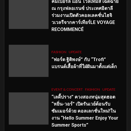
คิมเบอร์ลี่ แอน โวลเทมัส เฉิดฉาย
ณ กรุงฟลอเรนซ์ ประเทศอิตาลี
ร่วมงานเปิดตัวคอลเลคชั่นไฮจิ
วเวลรีจากคาร์เทียร์LE VOYAGE
RECOMMENCÉ
FASHION
UPDATE
“ฟอร์ด ฐิติพงษ์” กับ “Trofi”
แบรนด์เสื้อผ้าที่ใฝ่ฝันมาตั้งแต่เด็ก
EVENT & CONCERT
FASHION
UPDATE
“เลดี้ปราง” ควงสองหนุ่มสุดฮอต
“หยิ่น-วอร์” เปิดรันเวย์ต้อนรับ
ซัมเมอร์ด้วย คอลเลกชั่นใหม่!ใน
งาน “Hello Summer Enjoy Your
Summer Sports”