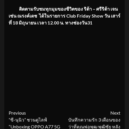
ติดตามรับชมทุกมุมของชีวิตของ ริต้า – ศรีริต้า เจน
เซ่น ณรงค์เดช ได้ในรายการ Club Friday Show วัน เสาร์
ที่ 18 มิถุนายน เวลา 12.00 น. ทางช่องวัน31
Continue
Previous
Next
“ซี-นุนิว” ชวนดูไลฟ์
บันทึกความรัก 3 เดือนของ
Reading
“Unboxing OPPO A77 5G
ว่าที่คุณพ่อพุฒ พุฒิชัย หลัง