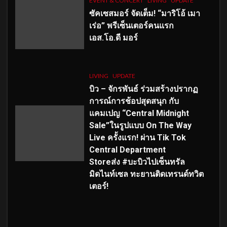
EVENT & CONCERT
LIVING
UPDATE
ซัคเซสมอร์ จัดเต็ม
!
“มาริโอ้ เมา
เร่อ” พรีเซ็นเตอร์คนแรก
เอส
.โอ.ดี มอร์
LIVING
UPDATE
บิว – จักรพันธ์ ร่วมสร้างปรากฏ
การณ์การช้อปสุดสนุก กับ
แคมเปญ “Central Midnight
Sale”ในรูปแบบ On The Way
Live ครั้งแรก! ผ่าน Tik Tok
Central Department
Storeส่ง #บะบิวไปเซ็นทรัล
มิดไนท์เซล ทะยานติดเทรนด์ทวิต
เตอร์!