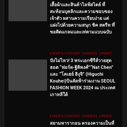
เสื้อผ้าและสินค้าไลฟ์สไตล์ ที่
สะท้อนบุคลิกและความชอบของ
เจ้าตัว ผสานความเรียบง่าย แต่
แฝงไปด้วยความสนุก ชิค สตรีท ที่
ขอติดแกลมและเท่ตามแบบฉบับ
EVENT & CONCERT
FASHION
UPDATE
ปังไม่ไหว! 3 พระเอกซีรีส์วายสุด
ฮอต “ฟอร์ด-ฐิติพงศ์”“Nat Chen”
และ “โคเฮย์ ฮิงุจิ” (Higuchi
Kouhei)บินลัดฟ้าร่วมงาน SEOUL
FASHION WEEK 2024 ณ ประเทศ
เกาหลีใต้
EVENT & CONCERT
FASHION
UPDATE
สยามพารากอน ครองความเป็นที่