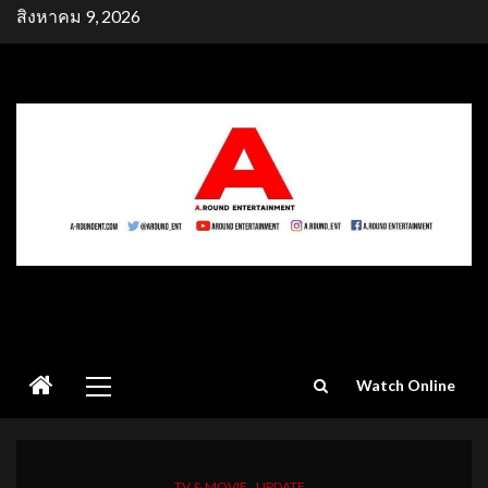
Skip
สิงหาคม 9, 2026
to
content
Primary
Watch Online
Menu
TV & MOVIE
UPDATE